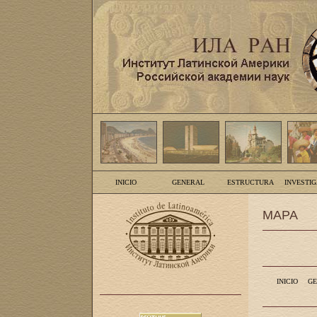
INICIO
GENERAL
ESTRUCTURA
INVESTI
MAPA
INICIO
GE