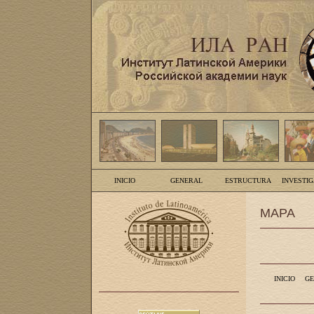
INICIO
GENERAL
ESTRUCTURA
INVESTI
MAPA
INICIO
GE