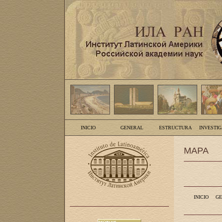
INICIO
GENERAL
ESTRUCTURA
INVESTI
MAPA
INICIO
GE