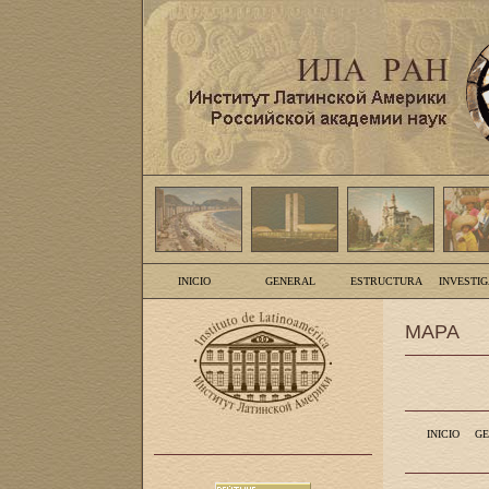
INICIO
GENERAL
ESTRUCTURA
INVESTI
MAPA
INICIO
GE