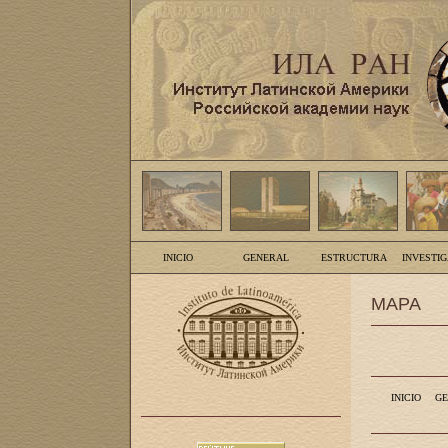
INICIO
GENERAL
ESTRUCTURA
INVESTI
MAPA
INICIO
GE