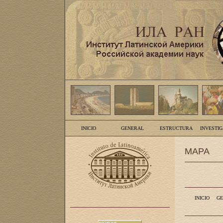
INICIO
GENERAL
ESTRUCTURA
INVESTI
MAPA
INICIO
GE