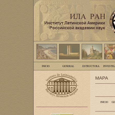
INICIO
GENERAL
ESTRUCTURA
INVESTI
MAPA
INICIO
GE