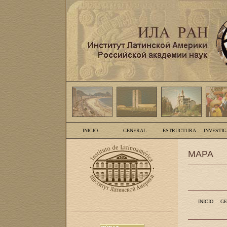
INICIO
GENERAL
ESTRUCTURA
INVESTI
MAPA
INICIO
GE