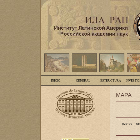
INICIO
GENERAL
ESTRUCTURA
INVESTI
MAPA
INICIO
GE