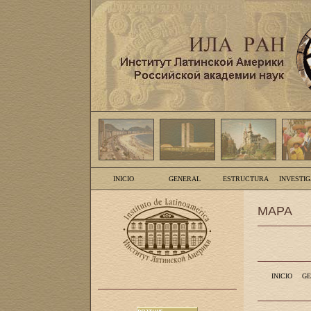
INICIO
GENERAL
ESTRUCTURA
INVESTI
MAPA
INICIO
GE