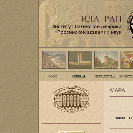
INICIO
GENERAL
ESTRUCTURA
INVESTI
MAPA
INICIO
GE