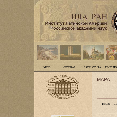
INICIO
GENERAL
ESTRUCTURA
INVESTI
MAPA
INICIO
GE