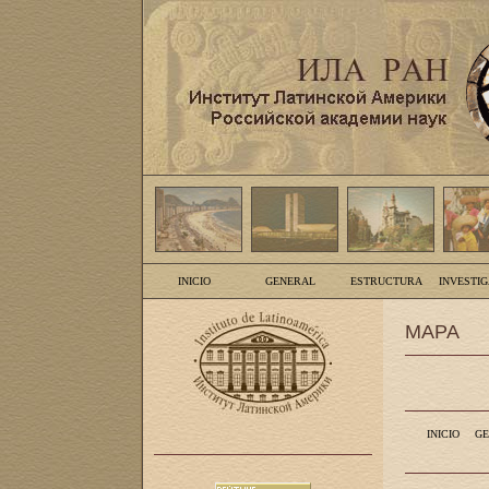
INICIO
GENERAL
ESTRUCTURA
INVESTI
MAPA
INICIO
GE