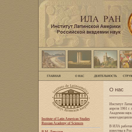
ГЛАВНАЯ
О НАС
ДЕЯТЕЛЬНОСТЬ
СТРУ
О нас
Институт Лати
апреля 1961 г
Академии наук
многодисципли
Institute of Latin American Studies
Russian Academy of Sciences
В ИЛА работаю
известны в Рос
В.М. Давыдов