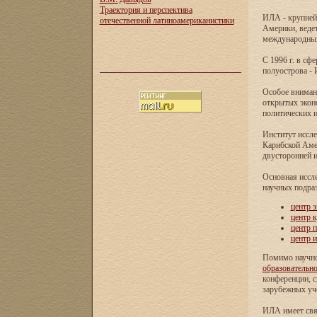
Траектория и перспектива
ИЛА - крупней
отечественной латиноамериканистики
Америки, ведет
международных 
С 1996 г. в с
полуострова - 
Особое внимани
открытых экон
политических и
Институт иссле
Карибской Аме
двусторонней и
Основная иссл
научных подра
центр 
центр 
центр 
центр 
Помимо научно
образовательн
конференции, с
зарубежных уч
ИЛА имеет свя