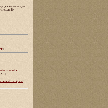
ународный симпозиум
 отношений»
»
ивы
»
rollo innovador.
e 2011
del mundo multipolar
"