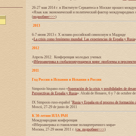
26-27 мая 2014 г. в Институте Сервантеса в Москве прошел межд
«Язык как экономический и политический фактор международных
(
подробнее>>>
)
2013
6-7 июня 2013 г. X испано-российский симпозиум в Мадриде
«
La crisis como fenómeno mundial. Las experiencias de España y Rusia
2012
Апрель 2012. Конференция молодых ученых
«
Ибероамерика в глобализирующемся мире: проблемы и перспект
2011
Год России в Испании и Испании в России
Simposio hispano-ruso «
Superación de la crisis y posibilidades de desar
Perspectivas de España y Rusia
». Alcalá de Henares, 6 y 7 de octubre d
IX Simposio ruso-español "
Rusia y España en el proceso de formación 
Moscú, 27-29 de junio de 2011
К 50-летию ИЛА РАН
Международная конференция
«Ибероамерика и становление полицентричного мира»
Москва, 27-29 июня 2011 г. (
см. подробнее>>>
)