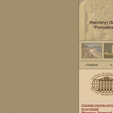
ГЛАВНАЯ
О
Основная тематика науч
исследований
Института Латинской