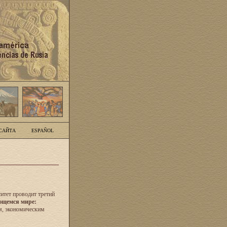
САЙТА
ESPAÑOL
итет проводит третий
ющемся мире:
м, экономическим