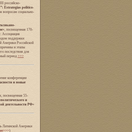
II российско-
 Estrategias político-
м вопросам социально-
ксикано-
ве
», посвященная 170-
: Ассоциация
ондом поддержки
ой Америки Российской
 причины и этапы
его последствия для
нный период
>>>
дение конференции
асности и новые
я, посвященная 55-
 политического и
ной деятельности РФ
»
ль Латинской Америки
нее>>>
)