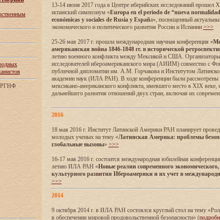
13-14 июня 2017 года в Центре иберийских исследований прошел XI
испанский симпозиум «
Europa en el periodo de “nueva normalidad”:
арственным
económicas y sociales de Rusia y Españ
a», посвященный актуальны
экономического и политического развития России и Испании
>>>
25-26 мая 2017 г. прошла международная научная конференция «
Ме
американская война 1846-1848 гг. в исторической ретроспекти
летию военного конфликта между Мексикой и США. Организаторы
исследователей ибероамериканского мира (АИИМ) совместно с Ф
родных
публичной дипломатии им. А.М. Горчакова и Институтом Латинск
канистов
академии наук (ИЛА РАН). В ходе конференции были рассмотрены
м РГНФ
мексикано-американского конфликта, имевшего место в XIX веке, 
дальнейшего развития отношений двух стран, включая их совреме
2016
18 мая 2016 г. Институт Латинской Америки РАН планирует прове
молодых ученых на тему «
Латинская Америка: проблемы безоп
глобальные вызовы
»
>>>
16-17 мая 2016 г. состоится международная юбилейная конференци
летию ИЛА РАН «
Новые реалии современного экономического,
культурного развития Ибероамерики и их учет в международ
>>>
2014
9 октября 2014 г. в ИЛА РАН состоялся круглый стол на тему «Ро
в обеспечении мировой продовольственной безопасности» (
подроб