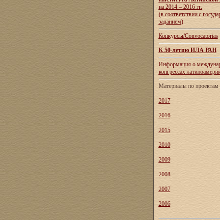
на 2014 – 2016 гг.
(в соответствии с госуд
заданием)
Конкурсы/Convocatorias
К 50-летию ИЛА РАН
Информация о междуна
конгрессах латиноамери
Материалы по проекта
2017
2016
2015
2010
2009
2008
2007
2006