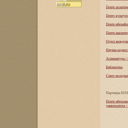
Центр политич
Цент
р
культур
Центр иберийс
Центр аналити
Отдел междуна
Научно-издате
Аспирантура >
Библиотека
Совет молоды
Партнеры ИЛ
Центр ибероам
университета 