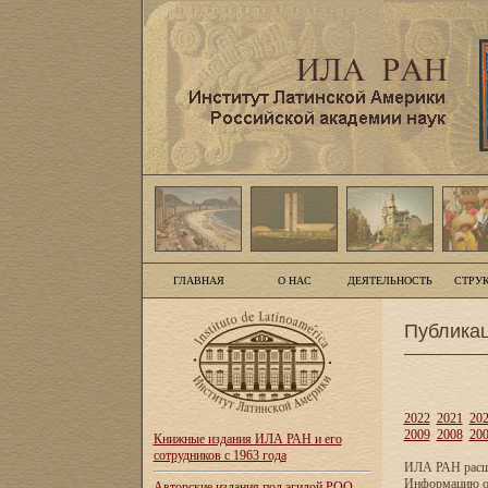
ГЛАВНАЯ
О НАС
ДЕЯТЕЛЬНОСТЬ
СТРУ
Публика
2022
2021
20
2009
2008
20
Книжные издания ИЛА РАН и его
сотрудников с 1963 года
ИЛА РАН расши
Информацию о 
Авторские издания под эгидой РОО