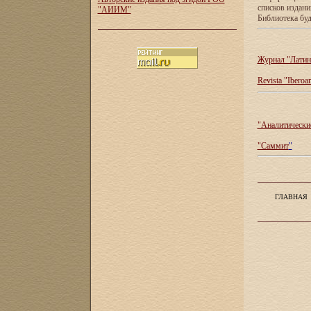
списков издан
"АИИМ"
Библиотека буд
Журнал "Латин
Revista "Iberoa
"Аналитические
"Саммит
"
ГЛАВНАЯ