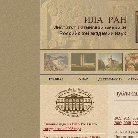
ГЛАВНАЯ
О НАС
ДЕЯТЕЛЬНОСТЬ
СТРУ
Публика
2022
2021
20
2009
2008
20
Книжные издания ИЛА РАН и его
сотрудников с 1963 года
ИЛА РАН расши
Информацию о 
Авторские издания под эгидой РОО