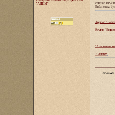
списков издан
"АИИМ"
Библиотека буд
Журнал "Латин
Revista "Iberoa
"Аналитические
"Саммит
"
ГЛАВНАЯ