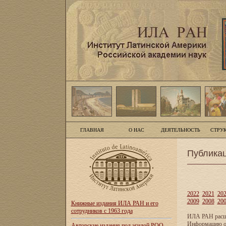
ГЛАВНАЯ
О НАС
ДЕЯТЕЛЬНОСТЬ
СТРУ
Публика
2022
2021
20
2009
2008
20
Книжные издания ИЛА РАН и его
сотрудников с 1963 года
ИЛА РАН расши
Информацию о 
Авторские издания под эгидой РОО