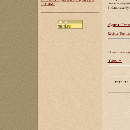
списков издан
"АИИМ"
Библиотека буд
Журнал "Латин
Revista "Iberoa
"Аналитические
"Саммит
"
ГЛАВНАЯ