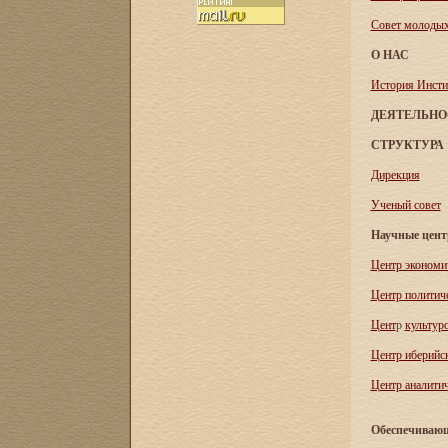
Совет молоды
О НАС
История Инсти
ДЕЯТЕЛЬНО
СТРУКТУРА
Дирекция
Ученый совет
Научные цен
Центр экономи
Центр политич
Цент
р
культур
Центр иберийс
Центр аналитич
Обеспечивающ