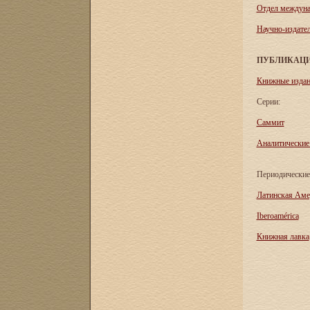
Отдел междуна
Научно-издател
ПУБЛИКАЦ
Книжные изда
Серии:
Саммит
Аналитические
Периодические
Латинская Аме
Iberoamérica
Книжная лавка