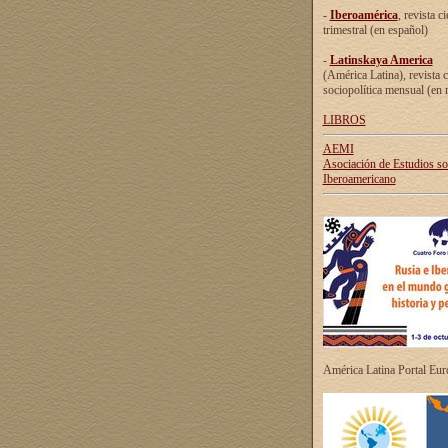
-
Iberoamérica
, revista ci
trimestral (en español)
-
Latinskaya America
(América Latina), revista c
sociopolítica mensual (en 
LIBROS
AEMI
Asociación de Estudios s
Iberoamericano
América Latina Portal Eu