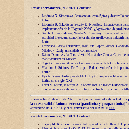
Revista
Iberoamérica, N 2 2021
. Contenido
Liudmila N. Símonova. Renovaciόn tecnolόgica y desarrollo s
Latina
Liudmila B. Nikoláeva, Sergéy K. Nikoláev. Impacto de la pand
implementaciόn de la “Agenda 2030”: ¿Agravaciόn de problemas 
Natalia P. Kononkova, Natalia V. Polávskaya. Comercializaciόn 
actividad intelectual como factor del desarrollo de la industria 
Latina
Francisco García Fernández, José Luis López Gómez. Capacida
México y Rusia: un análisis comparativo
Dánae Duana Ávila, Tirso Javier Hernández Gracia. Crecimiento 
manufacturera en México
Olga G. Leόnova. América Latina en la zona de la turbulencia pol
Vladímir P. Súdarev. De Trump a Biden: evoluciόn de la políti
Latina
Ilya A. Sόkov. Enfόques de EE.UU. y China para colaborar con 
Latina en el siglo XXI
Lázar S. Jéifets, Kseniya A. Konoválova. La lόgica histόrica de l
brasileñas: acerca de la confrontaciόn entre Jair Bolsonaro y Al
El miércoles 28 de abril de 2021 tuvo lugar la mesa redonda virtual “
La 
la nueva realidad latinoamericana (pandémica y postpandémica)
”,
aniversario del CEISAL y el 60 aniversario del ILA ACR
>>>
Revista
Iberoamérica, N 1 2021
. Contenido
Sergéy M. Khenkin. La sociedad española en el reflejo de la pa
Pável A. Kuchínov. COVID-19: El nuevo orden mundial en el t