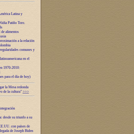
mérica Latina y
idia Patiño Toro.
ls
 de alimentos
usia
roximación a la relación
olombia
 regularidades comunes y
latinoamericana en el
 en 1970-2010:
l
es para el día de hoy)
ugar la Mesa redonda
vo de la cultura”
>>>
integración
 desde su triunfo a su
EE.UU. con países de
llegada de Joseph Biden