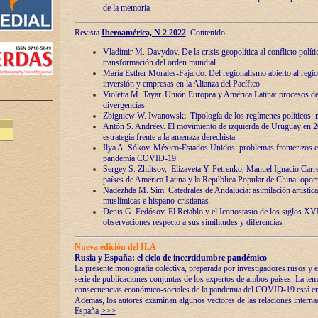
de la memoria
Revista
Iberoamérica, N 2 2022
. Contenido
Vladímir M. Davydov. De la crisis geopolítica al conflicto polític
transformación del orden mundial
María Esther Morales-Fajardo. Del regionalismo abierto al regio
inversión y empresas en la Alianza del Pacífico
Violetta M. Tayar. Unión Europea y América Latina: procesos d
divergencias
Zbigniew W. Iwanowski. Tipología de los regímenes políticos: m
Antón S. Andréev. El movimiento de izquierda de Uruguay en 2
estrategia frente a la amenaza derechista
Ilya A. Sókov. México-Estados Unidos: problemas fronterizos en
pandemia COVID-19
Sergey S. Zhiltsov, Elizaveta Y. Petrenko, Manuel Ignacio Carre
países de América Latina y la República Popular de China: oport
Nadezhda M. Sim. Catedrales de Andalucía: asimilación artística
muslímicas e hispano-cristianas
Denis G. Fedósov. El Retablo y el Iconostasio de los siglos X
observaciones respecto a sus similitudes y diferencias
Nueva edición del ILA
Rusia y España: el ciclo de incertidumbre pandémico
La presente monografía colectiva, preparada por investigadores rusos y e
serie de publicaciones conjuntas de los expertos de ambos países. La temá
consecuencias económico-sociales de la pandemia del COVID-19 está en e
Además, los autores examinan algunos vectores de las relaciones interna
España
>>>