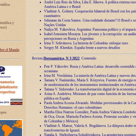
André Luiz Reis da Silva, Lilia E. Ilikova. A política externa ru
entífica
América Latina e o Brasil
Vladímir A. Goliney. Cooperación bilateral de Brasil con los país
cuantitativo
Johnatan da Costa Santos. Uma realidade distante? O Brasil e s
ientífica y
Nações Unidas
ruso)
Nailya M. Yákovleva. Argentina: Panorama político y el impact
Isabel Antonieta Morayta. Los jóvenes y la corrupción: un análi
percepciones en Rusia y Argentina
Irina V. Selivánova. La historia de Colombia: enfoque ruso
Sergey M. Khenkin. España frente a nuevos desafíos
obre el Mundo
Revista
Iberoamérica, N 3 2022
. Contenido
Petr P. Yákovlev. Rusia y América Latina: desarrollo sostenible a 
ucraniana
Irina M. Vershínina. La minería de América Latina y nuevos des
Tamara V. Naúmenko, María S. Kózyreva. Fuentes de energía re
de modernización de los instrumentos institucionales en América
Tatiana V. Sidorenko. La transformación digital de la economía 
Arina A. Andréeva. Misiones de paz como función de las fuerza
pública en España
Paola Andrea Acosta-Alvarado. Medidas provisionales de la Cor
Derechos Humanos: el caso colombiano
Martha Elisa Nateras González, Paula Andrea Valencia Londoñ
ropeo
de Oca, Oscar, Marisela Pacheco Arrieta. Protestas sociales y vi
de Colombia y México)
Vladímir A. Matsur, Valería A. Bogdánova. La diáspora árabe e
transfronteriza de Iguazú
Natalia A. Shéleshneva-Solodóvnikova. La arquitectura postmod