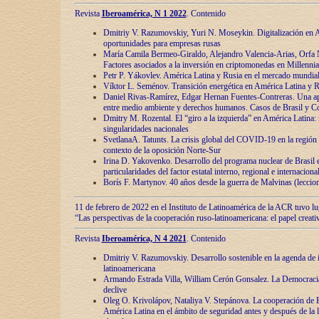
Revista
Iberoamérica, N 1 2022
. Contenido
Dmitriy V. Razumovskiy, Yuri N. Moseykin. Digitalización en A
oportunidades para empresas rusas
María Camila Bermeo-Giraldo, Alejandro Valencia-Arias, Orfa N
Factores asociados a la inversión en criptomonedas en Millennia
Petr P. Yákovlev. América Latina y Rusia en el mercado mundial
Víktor L. Seménov. Transición energética en América Latina y R
Daniel Rivas-Ramírez, Edgar Hernan Fuentes-Contreras. Una ap
entre medio ambiente y derechos humanos. Casos de Brasil y C
Dmitry M. Rozental. El “giro a la izquierda” en América Latina:
singularidades nacionales
SvetlanaA. Tatunts. La crisis global del COVID-19 en la región 
contexto de la oposición Norte-Sur
Irina D. Yakovenko. Desarrollo del programa nuclear de Brasil
particularidades del factor estatal interno, regional e internaciona
Borís F. Martynov. 40 años desde la guerra de Malvinas (leccion
11 de febrero de 2022 en el Instituto de Latinoamérica de la ACR tuvo l
“Las perspectivas de la cooperación ruso-latinoamericana: el papel creati
Revista
Iberoamérica, N 4 2021
. Contenido
Dmitriy V. Razumovskiy. Desarrollo sostenible en la agenda de 
latinoamericana
Armando Estrada Villa, William Cerón Gonsalez. La Democracia:
declive
Oleg O. Krivolápov, Nataliya V. Stepánova. La cooperación de 
América Latina en el ámbito de seguridad antes y después de la 