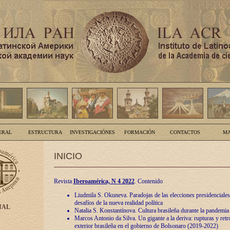
ERAL
ESTRUCTURA
INVESTIGACIÓNES
FORMACIÓN
CONTACTOS
MA
INICIO
Revista
Iberoamérica, N 4 2022
. Contenido
Liudmila S. Okuneva. Paradojas de las elecciones presidenciales
desafíos de la nueva realidad política
IAL
Natalia S. Konstantínova. Cultura brasileña durante la pandemia
Marcos Antonio da Silva. Un gigante a la deriva: rupturas y retro
exterior brasileña en el gobierno de Bolsonaro (2019-2022)