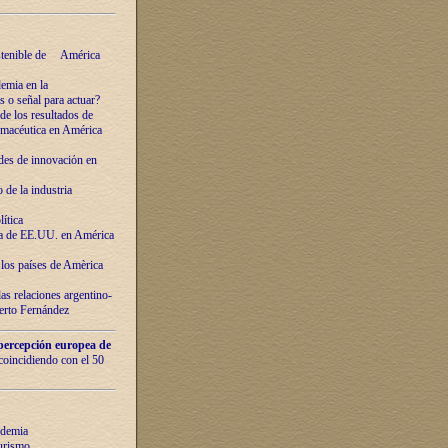
ostenible de América
emia en la
o señal para actuar?
de los resultados de
farmacéutica en América
des de innovaciόn en
de la industria
ítica
ca de EE.UU. en América
los países de Amèrica
as relaciones argentino-
berto Fernández
percepción europea de
 coincidiendo con el 50
ndemia
urismo