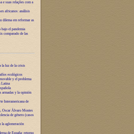
ssa e suas relações com a
es africanos: análisis
eu dilema em reformar as
o bajo el pandemia
sis comparado de las
la luz de la crisis
afíos ecológicos
novable y el problema
 Latina
española
s armadas y la opinión
te Interamericana de
o, Oscar Álvaro Montes
olencia de género (casos
n la aglomeración
erna de España: retorno