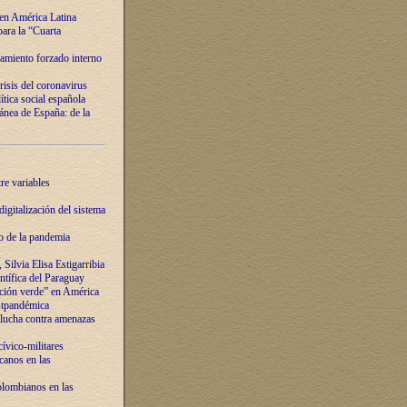
 en América Latina
ara la “Cuarta
amiento forzado interno
risis del coronavirus
ítica social española
nea de España: de la
re variables
igitalización del sistema
o de la pandemia
Silvia Elisa Estigarribia
entífica del Paraguay
ación verde” en América
ostpandémica
lucha contra amenazas
ívico-militares
anos en las
olombianos en las