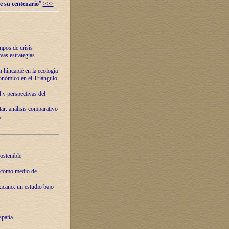
e su centenario
”
>>>
mpos de crisis
vas estrategias
 hincapié en la ecología
onómico en el Triángulo
 y perspectivas del
tar: análisis comparativo
s
ostenible
 como medio de
xicano: un estudio bajo
spaña