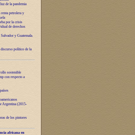
luz de la pandemia
renta petrolera y
uela
ba por la crisis
vidual de derechos
l Salvador y Guatemala.
curso político de la
ollo sostenible
ump con respecto a
países
noamericanos
 de Argentina (2015-
ras de los pintores
ncia africana en