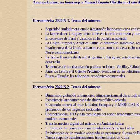
América Latina, un homenaje a Manuel Zapata Olivella en el año d
Iberoamérica
2020 N 3
.
Temas del número:
Seguridad multidimensional e integración latinoamericana en tie
La izquierda en Uruguay: entre la herencia de lа comintern y nue
El consenso de París y cambios en la política ambiental
La Unión Europea y América Latina: el desarrollo sostenible con
Insuficiencia de la Unión aduanera como motor de desarrollo ec
Norte centroamericano
La Triple Frontera de Brasil, Argentina y Paraguay: estado actual
desarrollo
Tendencias de la urbanización política en Ceuta, Melilla y Gibral
América Latina y el Oriente Próximo: evolución de las relacione
Rusia – España: las relaciones económico-comerciales
Iberoamérica
2020 N 2
.
Temas del número:
Dimensión global de la transición latinoamericana al desarrollo s
Experiencia latinoamericana de alianza público-privada
El acuerdo comercial entre la Unión Europea y el MERCOSUR
promoción de los negocios nacionales
Competitividad, I+D y alta tecnología del sector aeronáutico me
modelos estructurales
Transformación digital del turismo en América Latina
El futuro de las pensiones: una mirada desde América Latina
En búsqueda de un modelo adecuado de pensiones: el caso de E
Nueva etapa de transformaciones institucionales en Cuba