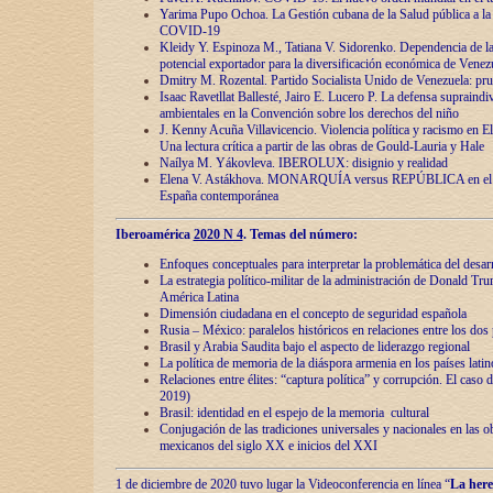
Yarima Pupo Ochoa. La Gestión cubana de la Salud pública a la 
COVID-19
Kleidy Y. Espinoza M., Tatiana V. Sidorenko. Dependencia de la 
potencial exportador para la diversificación económica de Venez
Dmitry M. Rozental. Partido Socialista Unido de Venezuela: prue
Isaac Ravetllat Ballesté, Jairo E. Lucero P. La defensa supraindi
ambientales en la Convención sobre los derechos del niño
J. Kenny Acuña Villavicencio. Violencia política y racismo en E
Una lectura crítica a partir de las obras de Gould-Lauria y Hale
Naílya M. Yákovleva. IBEROLUX: disignio y realidad
Elena V. Astákhova. MONARQUÍA versus REPÚBLICA en el dis
España contemporánea
Iberoamérica
2020 N 4
. Temas del número:
Enfoques conceptuales para interpretar la problemática del desarr
La estrategia político-militar de la administración de Donald Tr
América Latina
Dimensión ciudadana en el concepto de seguridad española
Rusia – México: paralelos históricos en relaciones entre los dos 
Brasil y Arabia Saudita bajo el aspecto de liderazgo regional
La política de memoria de la diáspora armenia en los países lati
Relaciones entre élites: “captura política” y corrupción. El caso
2019)
Brasil: identidad en el espejo de la memoria cultural
Conjugación de las tradiciones universales y nacionales en las ob
mexicanos del siglo XX e inicios del XXI
1 de diciembre de 2020 tuvo lugar la Videoconferencia en línea “
La here