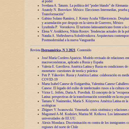
al poder
Svetlana A. Tatunts. La política del “poder blando” de Alemania
Anatoly N. Borovkov. México: Elecciones Intermedias, prueba p
Transformación”
Gabino Solano Ramírez, J. Kenny Acuña Villavicencio. Desplaz
y acumulación por despojo en la sierra de Guerrero, México
Lyudmila P. Voronkova. El turismo latinoamericano frente a la c
Elena V. Astákhova, Nikita Rostov. Tendencias actuales de la pol
Natalia A. Shéleshneva-Solodóvnikova. Arquitectura contemporá
Postmodernidad a la nueva Vanguardia
Revista
Iberoamérica, N 3 2021
. Contenido
José María Cordero Aparicio. Modelo revisado de relaciones ent
macroeconómicas, aplicado a Rusia y España
Valeria E. Gavrílova. América Latina y Rusia en condiciones de d
monetario: cuestiones de teoría y práctica
Petr P. Yákovlev. Rusia y América Latina: colaboración en medi
COVID-19
Marta Isabel Canese de Estigarribia, Valentina Canese Caballero, 
Canese. El legado del exilio de intelectuales rusos a la cultura ci
Víctor L. Jeifets, Daria A. Pravdiuk. El concepto de la “recuper
Latina: perspectivas de la transformación sostenible en la era p
Tamara V. Naúmenko, María S. Kózyreva. América Latina en la 
ecológicas
Zbígnev V. Iwanowski. Venezuela: crisis sistémica y relaciones c
Magomed A-M. Kodzóev, Marina M. Krékova. Los latinoameric
universidades de EE.UU.
Alexis Mondaca. Discriminación en contra de los inmigrantes c
regiones del norte de Chile