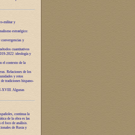
o-militar y
nalismo estratégico:
e convergencias y
étodos cuantitativos
019-2022: ideología y
 el contexto de la
ras. Relaciones de los
unidades y retos
 de tradiciones hispano-
VI-XVIII. Algunas
spañoles, continua la
tica de la obra es las
l foco de análisis.
cionales de Rusia y