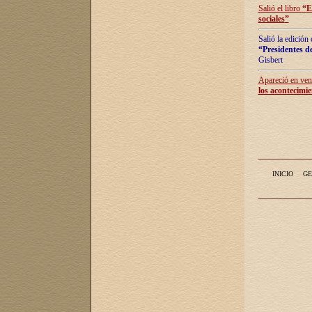
Salió el libro
“
E
sociales
”
Salió la edición
“Presidentes de
Gisbert
Apareció en vent
los acontecimie
INICIO
GE