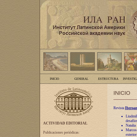
INICIO
GENERAL
ESTRUCTURA
INVESTI
INICIO
Revista
Iberoam
Liudmil
desafíos
ACTIVIDAD EDITORIAL
Natalia
Marcos A
Publicaciones periódicas:
exterio