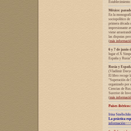
Establecimiento
México: parado
En la monografía
sociopolítico de
primera década d
impresionante a
viene arrastrand
las disputas pe
(
más informaci
6 y 7 de junio 
lugar el X Simp
España y Rusia"
Rusia y España 
(Vladímir Davyd
El libro recoge 
“Superación de l
organizado por e
Ciencias de Rus
Surerior de Inve
(
más informaci
Países ibéricos
Irina Sinélschik
La práctica esp
información>>