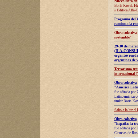
Nuevo libro en
Boris Koval.
He
// Editora Alfa-
Programa del 
camino a la coo
Obra colectiva
sostenible
"
29-30 de ma
(ILA-CONSULT
organizó ronda
argentinas de v
Terrorismo tra
internaciona
l 
Obra colectiva
”América Latin
fue editada por 
Latinoamérica de
titular Boris Ko
Salió a la luz el
Obra colectiva
“España: la tra
fue editada por 
Ciencias de Rus