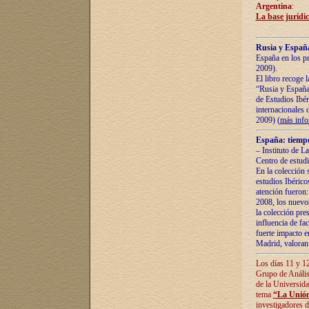
Argentina
:
La base jurídic
Rusia y España
España en los pr
2009).
El libro recoge 
“Rusia y España 
de Estudios Ibér
internacionales 
2009) (
más inf
España: tiempo
– Instituto de L
Centro de estud
En la colección 
estudios Ibérico
atención fueron:
2008, los nuevos
la colección pre
influencia de fac
fuerte impacto en
Madrid, valoran 
Los días 11 y 12
Grupo de Anális
de la Universida
tema
“La Unión
investigadores d