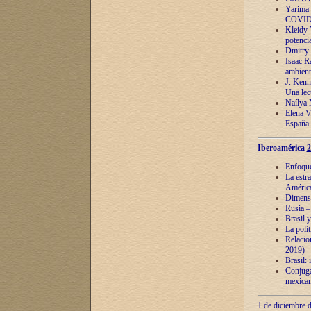
Yarima 
COVID
Kleidy 
potenci
Dmitry 
Isaac Ra
ambient
J. Kenn
Una lect
Naílya 
Elena 
España
Iberoamérica
2
Enfoques
La estr
América
Dimensi
Rusia – 
Brasil y
La polí
Relacion
2019)
Brasil: 
Conjugac
mexican
1 de diciembre d