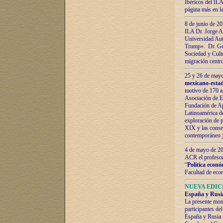
Ibéricos del ILA
página más en la
8 de junio de 20
ILA Dr. Jorge Al
Universidad Aut
Trump». Dr. Ger
Sociedad y Cultu
migración centr
25 y 26 de mayo 
mexicano-estad
motivo de 170 a
Asociación de E
Fundación de Ap
Latinoamérica d
exploración de p
XIX y las consec
contemporáneo
4 de mayo de 201
ACR el profeso
“
Política econó
Facultad de eco
NUEVA EDICI
España y Rusia 
La presente mono
participantes d
España y Rusia f