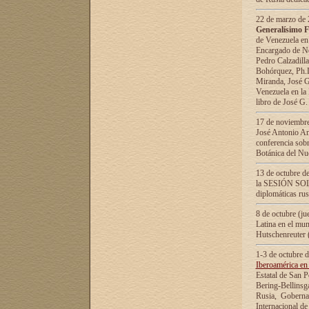
22 de marzo de 2
Generalísimo F
de Venezuela en
Encargado de Neg
Pedro Calzadilla
Bohórquez, Ph.D.
Miranda, José G
Venezuela en la 
libro de José G
17 de noviembre
José Antonio Am
conferencia sobr
Botánica del Nu
13 de octubre de
la SESIÓN SOLEM
diplomáticas rus
8 de octubre (j
Latina en el mun
Hutschenreuter 
1-3 de octubre 
Iberoamérica en 
Estatal de San P
Bering-Bellinsg
Rusia, Gobernac
Internacional de