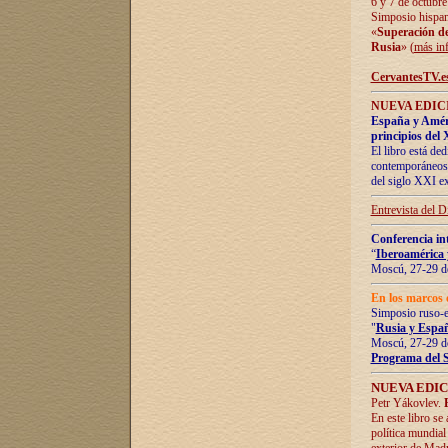
6 y 7 de octubre
Simposio hispan
«
Superación de 
Rusia
» (
más in
CervantesTV.e
NUEVA EDICI
España y Améric
principios del 
El libro está de
contemporáneos -
del siglo XXI ex
Entrevista del 
Conferencia in
“
Iberoamérica 
Moscú, 27-29 de
En los marcos 
Simposio ruso-
"
Rusia y Españ
Moscú, 27-29 de
Programa del 
NUEVA EDIC
Petr Yákovlev.
En este libro se
política mundial