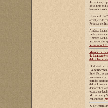
the political, d
of volume and sc
between Russia 
17 de junio de 2
actual jefe de r
Políticos del In
América Latina 
En la presente m
América Latina 
institucionales 
información>>
Mensaje del dest
de Latinoaméric
del Gobierno de
Liudmila Diako
La democracia 
En el libro se a
los orígenes del 
partidos naciona
del régimen auto
democrática, а l
estudia en detall
М. Bachelet у S.
consolidada (
má
27 de febrero d