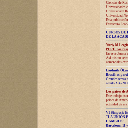
Ciencias de Rus
Universidades e
Universidad Obe
Universidad Na
Esta publicación
Estructura Econ
CURSOS DE 
DE LA ACAD
Yuriy M Lezgi
PERÚ: los rasg
En esta obra se 
Así mismo se est
comerciales exte
Liudmila Ókun
Brasil: as part
Grandes temas da
século XX–2006
Los países de 
Este trabajo exa
países de Améric
actividad de esa
VI Simposio E
"LA UNIÓN 
CAMBIOS"
,
Barcelona, 11 y