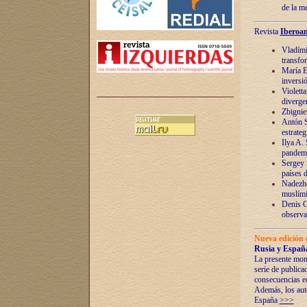
de la m
Revista
Iberoam
Vladímir
transfo
María E
inversi
Violett
diverge
Zbignie
Antón S
estrateg
Ilya A.
pandem
Sergey 
países 
Nadezhd
muslími
Denis G
observac
Nueva edición 
Rusia y España
La presente mono
serie de publica
consecuencias e
Además, los auto
España
>>>