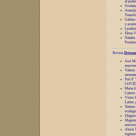
al pode
Svetlan
Anatoly
Transfo
Gabino 
y acumu
Lyudmil
Elena V.
Natalia
Postmod
Revista
Iberoam
José Ma
macroec
Valeria
monetari
Petr P.
COVID
Marta Is
Canese. 
Víctor 
Latina:
Tamara 
ecológi
Zbígnev
Magomed
univers
Alexis 
regiones