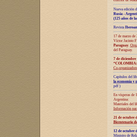
exterior de Madr
Nueva edición d
Rusia - Argent
(125 años de la
Revista
Iberoa
17 de marzo de 2
Víctor Jacinto 
Paraguay
.
Orga
del Paraguay.
7 de diciembre
“COLOMBIA:
Co-organizador
Capítulos del l
la economía y p
pdf )
En vísperas de 1
Argentina:
Materiales del li
Información para
21 de octubre 
Bicentenario d
12 de octubre 
Ministro de Rel