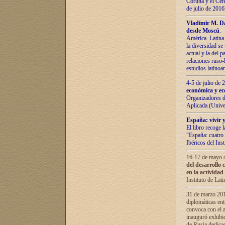
Coruña y el Cent
de julio de 201
Vladímir М. Da
desde Moscú
.
América Latina 
la diversidad se 
actual у lа del p
relaciones ruso-
estudios latino
4-5 de julio de
económica y ec
Organizadores d
Aplicada (Univ
España: vivir y
El libro recoge 
“España: cuatro 
Ibéricos del In
16-17 de mayo d
del desarrollo 
en la actividad
Instituto de La
31 de marzo 2016
diplomáticas en
convoca con el a
inauguró exhibi
de Rusia dedica