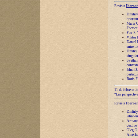
Revista
Iberoam
Dmitriy
oportun
María C
Factore
Petr P.
Víktor 
Daniel 
entre m
Dmitry 
singula
Svetlan
context
Irina D
particul
Borís F
11 de febrero de
“Las perspectiva
Revista
Iberoam
Dmitriy
latinoa
Armando
declive
Oleg O.
América