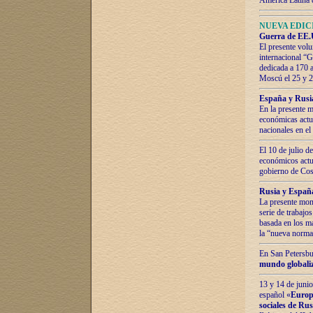
América Latina 
NUEVA EDICI
Guerra de EE.U
El presente volu
internacional “
dedicada a 170 
Moscú el 25 y 
España y Rusia:
En la presente m
económicas actua
nacionales en el
El 10 de julio d
económicos actua
gobierno de Cost
Rusia y España
La presente mono
serie de trabajo
basada en los ma
la “nueva norma
En San Petersbur
mundo globaliza
13 y 14 de junio
español «
Europa
sociales de Ru