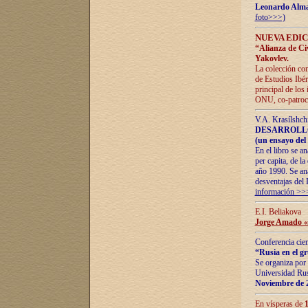
Leonardo Alm
foto>>>)
NUEVA EDIC
“Alianza de Civi
Yakovlev.
La colección con
de Estudios Ibér
principal de los
ONU, co-patroci
V.A. Krasílshch
DESARROLLO
(un ensayo del 
En el libro se a
per capita, de l
año 1990. Se ana
desventajas del 
información >>
E.I. Beliakova
Jorge Amado «r
Conferencia cien
“Rusia en el g
Se organiza por 
Universidad Rus
Noviembre de 
En vísperas de
1