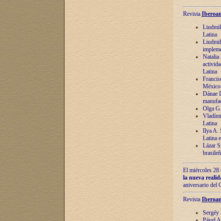
Revista
Iberoam
Liudmil
Latina
Liudmil
impleme
Natalia
activida
Latina
Francis
México 
Dánae D
manufac
Olga G.
Vladími
Latina
Ilya A.
Latina 
Lázar S.
brasile
El miércoles 28 
la nueva reali
aniversario del
Revista
Iberoam
Sergéy 
Pável A