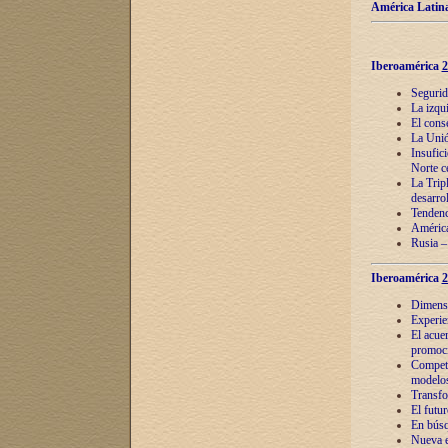
América Latina
Iberoamérica
2
Segurid
La izqu
El cons
La Unió
Insufic
Norte c
La Tripl
desarro
Tendenci
América
Rusia –
Iberoamérica
2
Dimensió
Experie
El acue
promoci
Competi
modelos
Transfo
El futu
En búsq
Nueva e