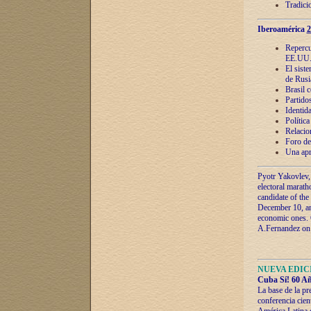
Tradici
Iberoamérica
2
Repercu
EE.UU
El sist
de Rusi
Brasil 
Partidos
Identida
Polític
Relacio
Foro de
Una apr
Pyotr Yakovlev,
electoral marath
candidate of the
December 10, and
economic ones. C
A.Fernandez on t
NUEVA EDICI
Cuba Sí! 60 Añ
La base de la pr
conferencia cien