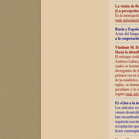
La visión de R
(La percepción
En la monografía
(
más informaci
Rusia y España
Actas del Simpo
a la cooperació
Vladímir M. D
Hacia la identi
El enfoque civil
América Latina pa
cuales se formar
divergentes de d
primera vez en l
de la estadística
siglos, se demue
peculiares y la 
región (
más inf
El «Giro a la 
Los artículos re
vienen desarroll
han encumbrado e
izquierda suscita
recopilación que
lector contempla