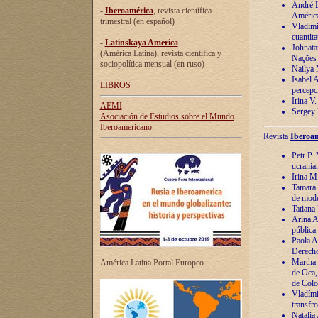
André Lu
-
Iberoamérica
, revista científica
América
trimestral (en español)
Vladímir
cuantita
-
Latinskaya America
Johnata
(América Latina), revista científica y
Nações
sociopolítica mensual (en ruso)
Nailya 
Isabel 
LIBROS
percepc
Irina V
AEMI
Sergey 
Asociación de Estudios sobre el Mundo
Iberoamericano
Revista
Iberoam
Petr P. 
ucrania
Irina M
Tamara 
de mode
Tatiana
Arina A
pública
Paola A
Derecho
Martha 
América Latina Portal Europeo
de Oca,
de Colo
Vladími
transfro
Natalia