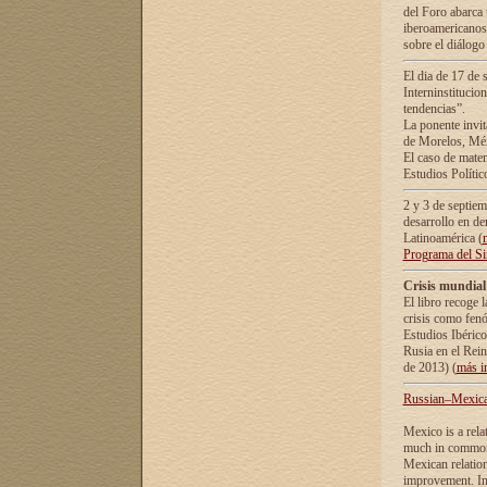
del Foro abarca 
iberoamericanos 
sobre el diálogo 
El dia de 17 de 
Interninstitucio
tendencias”.
La ponente inv
de Morelos, Méx
El caso de mate
Estudios Polític
2 y 3 de septie
desarrollo en de
Latinoamérica (
Programa del S
Crisis mundial
El libro recoge 
crisis como fen
Estudios Ibérico
Rusia en el Rei
de 2013) (
más i
Russian–Mexican
Mexico is a rela
much in common i
Mexican relation
improvement. In 