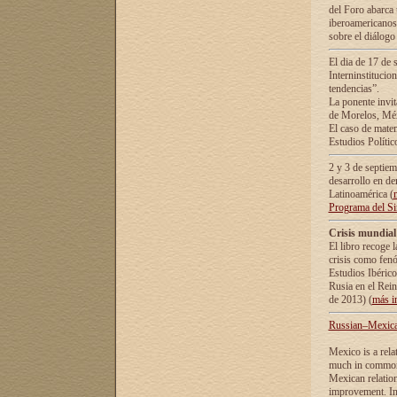
del Foro abarca 
iberoamericanos 
sobre el diálogo 
El dia de 17 de 
Interninstitucio
tendencias”.
La ponente inv
de Morelos, Méx
El caso de mate
Estudios Polític
2 y 3 de septie
desarrollo en de
Latinoamérica (
Programa del S
Crisis mundial
El libro recoge 
crisis como fen
Estudios Ibérico
Rusia en el Rei
de 2013) (
más i
Russian–Mexican
Mexico is a rela
much in common i
Mexican relation
improvement. In 