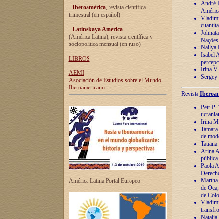
André Lu
-
Iberoamérica
, revista científica
América
trimestral (en español)
Vladímir
cuantita
-
Latinskaya America
Johnata
(América Latina), revista científica y
Nações
sociopolítica mensual (en ruso)
Nailya 
Isabel 
LIBROS
percepc
Irina V
AEMI
Sergey 
Asociación de Estudios sobre el Mundo
Iberoamericano
Revista
Iberoam
Petr P. 
ucrania
Irina M
Tamara 
de mode
Tatiana
Arina A
pública
Paola A
Derecho
Martha 
América Latina Portal Europeo
de Oca,
de Colo
Vladími
transfro
Natalia