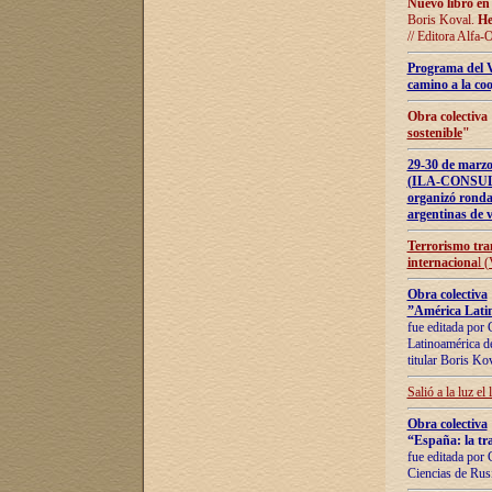
Nuevo libro en
Boris Koval.
He
// Editora Alfa-
Programa del 
camino a la coo
Obra colectiva
sostenible
"
29-30 de ma
(ILA-CONSULT
organizó ronda
argentinas de v
Terrorismo tra
internaciona
l 
Obra colectiva
”América Latin
fue editada por 
Latinoamérica de
titular Boris Ko
Salió a la luz el
Obra colectiva
“España: la tra
fue editada por 
Ciencias de Rus