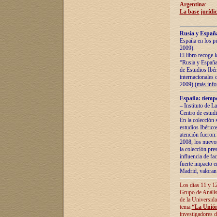
Argentina
:
La base jurídic
Rusia y España
España en los pr
2009).
El libro recoge 
“Rusia y España 
de Estudios Ibér
internacionales 
2009) (
más inf
España: tiempo
– Instituto de L
Centro de estud
En la colección 
estudios Ibérico
atención fueron:
2008, los nuevos
la colección pre
influencia de fac
fuerte impacto en
Madrid, valoran 
Los días 11 y 12
Grupo de Anális
de la Universida
tema
“La Unión
investigadores d