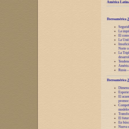
América Latina
Iberoamérica
2
Segurid
La izqu
El cons
La Unió
Insufic
Norte c
La Tripl
desarro
Tendenci
América
Rusia –
Iberoamérica
2
Dimensió
Experie
El acue
promoci
Competi
modelos
Transfo
El futu
En búsq
Nueva e