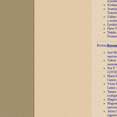
al pode
Svetlan
Anatoly
Transfo
Gabino 
y acumu
Lyudmil
Elena V.
Natalia
Postmod
Revista
Iberoam
José Ma
macroec
Valeria
monetari
Petr P.
COVID
Marta Is
Canese. 
Víctor 
Latina:
Tamara 
ecológi
Zbígnev
Magomed
univers
Alexis 
regiones