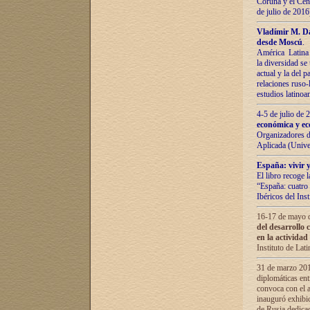
Coruña y el Cent
de julio de 201
Vladímir М. Da
desde Moscú
.
América Latina 
la diversidad se 
actual у lа del p
relaciones ruso-
estudios latino
4-5 de julio de
económica y ec
Organizadores d
Aplicada (Univ
España: vivir y
El libro recoge 
“España: cuatro 
Ibéricos del In
16-17 de mayo d
del desarrollo 
en la actividad
Instituto de La
31 de marzo 2016
diplomáticas en
convoca con el a
inauguró exhibi
de Rusia dedica