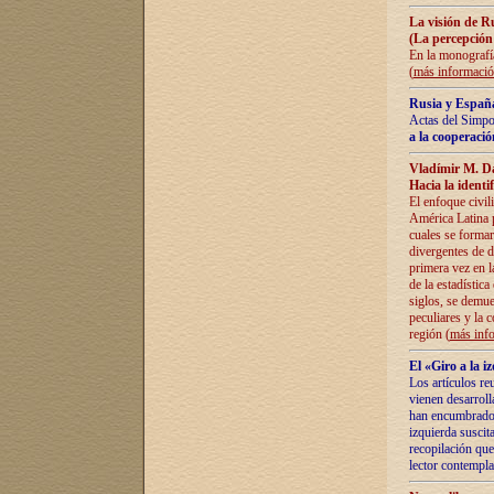
La visión de R
(La percepción
En la monografía
(
más informaci
Rusia y España
Actas del Simpo
a la cooperació
Vladímir M. D
Hacia la identi
El enfoque civil
América Latina pa
cuales se formar
divergentes de d
primera vez en l
de la estadística
siglos, se demue
peculiares y la 
región (
más inf
El «Giro a la 
Los artículos re
vienen desarroll
han encumbrado e
izquierda suscita
recopilación que
lector contempla