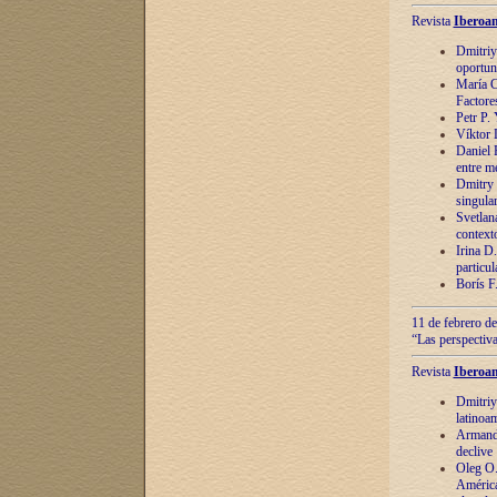
Revista
Iberoam
Dmitriy
oportun
María C
Factore
Petr P.
Víktor 
Daniel 
entre m
Dmitry 
singula
Svetlan
context
Irina D
particul
Borís F
11 de febrero de
“Las perspectiva
Revista
Iberoam
Dmitriy
latinoa
Armando
declive
Oleg O.
América