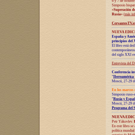
6 y 7 de octubre
Simposio hispan
«
Superación de 
Rusia
» (
más in
CervantesTV.e
NUEVA EDICI
España y Améric
principios del 
El libro está de
contemporáneos -
del siglo XXI ex
Entrevista del 
Conferencia in
“
Iberoamérica 
Moscú, 27-29 de
En los marcos 
Simposio ruso-
"
Rusia y Españ
Moscú, 27-29 de
Programa del 
NUEVA EDIC
Petr Yákovlev.
En este libro se
política mundial