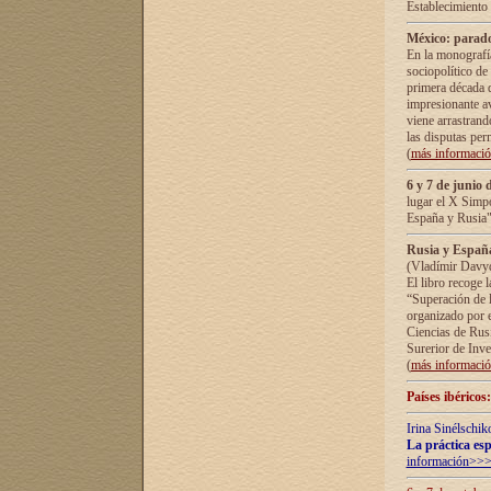
Establecimiento
México: parado
En la monografía
sociopolítico de
primera década d
impresionante a
viene arrastrand
las disputas pe
(
más informaci
6 y 7 de junio 
lugar el X Simp
España y Rusia"
Rusia y España 
(Vladímir Davyd
El libro recoge 
“Superación de l
organizado por e
Ciencias de Rus
Surerior de Inve
(
más informaci
Países ibéricos
Irina Sinélschik
La práctica esp
información>>