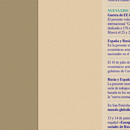
América Latina 
NUEVA EDICI
Guerra de EE.U
El presente volu
internacional “
dedicada a 170 
Moscú el 25 y 
España y Rusia:
En la presente m
económicas actua
nacionales en el
El 10 de julio d
económicos actua
gobierno de Cost
Rusia y España
La presente mono
serie de trabajo
basada en los ma
la “nueva norma
En San Petersbur
mundo globaliza
13 y 14 de junio
español «
Europa
sociales de Ru