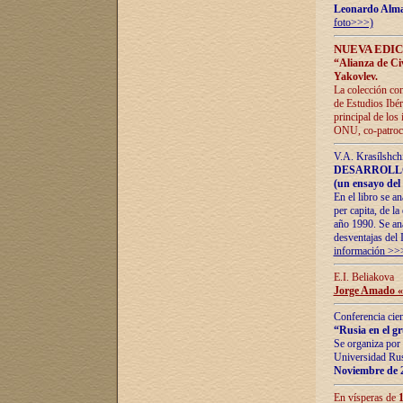
Leonardo Alm
foto>>>)
NUEVA EDIC
“Alianza de Civi
Yakovlev.
La colección con
de Estudios Ibér
principal de los
ONU, co-patroci
V.A. Krasílshch
DESARROLLO
(un ensayo del 
En el libro se a
per capita, de l
año 1990. Se ana
desventajas del 
información >>
E.I. Beliakova
Jorge Amado «r
Conferencia cien
“Rusia en el g
Se organiza por 
Universidad Rus
Noviembre de 
En vísperas de
1