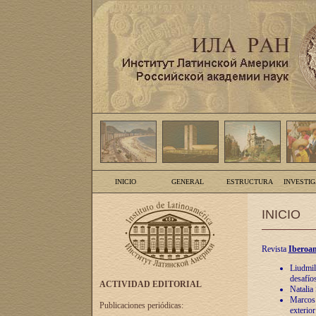
INICIO
GENERAL
ESTRUCTURA
INVESTI
INICIO
Revista
Iberoam
Liudmil
desafíos
ACTIVIDAD EDITORIAL
Natalia
Marcos A
Publicaciones periódicas:
exterio