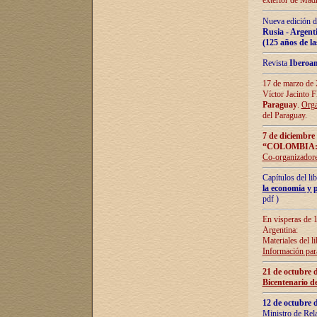
exterior de Madr
Nueva edición d
Rusia - Argent
(125 años de la
Revista
Iberoa
17 de marzo de 2
Víctor Jacinto 
Paraguay
.
Orga
del Paraguay.
7 de diciembre
“COLOMBIA:
Co-organizador
Capítulos del l
la economía y p
pdf )
En vísperas de 1
Argentina:
Materiales del li
Información para
21 de octubre 
Bicentenario d
12 de octubre 
Ministro de Rel