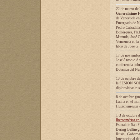
22 de marzo de 2
Generalísimo F
de Venezuela en
Encargado de Neg
Pedro Calzadilla
Bohórquez, Ph.D.
Miranda, José G
Venezuela en la 
libro de José G
17 de noviembre
José Antonio Am
conferencia sobr
Botánica del Nu
13 de octubre de
la SESIÓN SOLEM
diplomáticas rus
8 de octubre (j
Latina en el mun
Hutschenreuter 
1-3 de octubre 
Iberoamérica en 
Estatal de San P
Bering-Bellinsg
Rusia, Gobernac
Internacional de