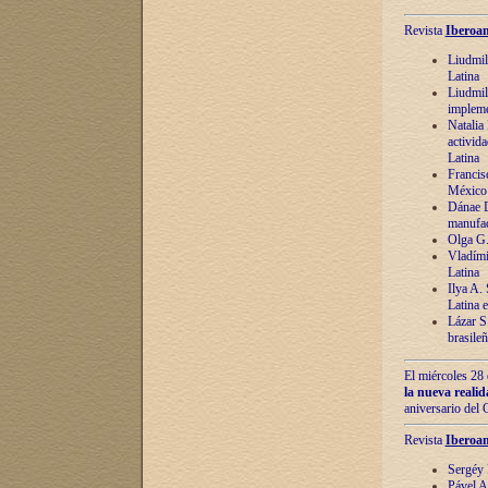
Revista
Iberoam
Liudmil
Latina
Liudmil
impleme
Natalia
activida
Latina
Francis
México 
Dánae D
manufac
Olga G.
Vladími
Latina
Ilya A.
Latina 
Lázar S.
brasile
El miércoles 28 
la nueva reali
aniversario del
Revista
Iberoam
Sergéy 
Pável A