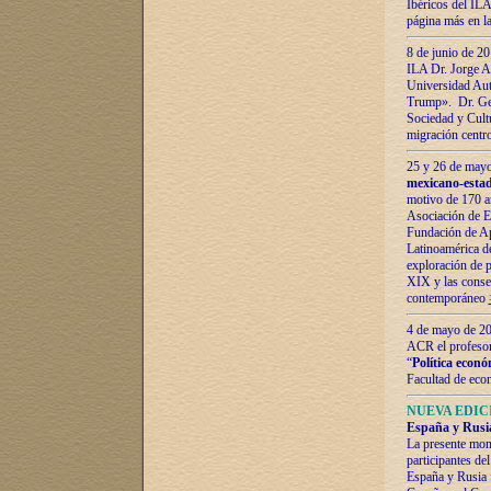
Ibéricos del ILA
página más en la
8 de junio de 20
ILA Dr. Jorge Al
Universidad Aut
Trump». Dr. Ger
Sociedad y Cultu
migración centr
25 y 26 de mayo 
mexicano-estad
motivo de 170 a
Asociación de E
Fundación de Ap
Latinoamérica d
exploración de p
XIX y las consec
contemporáneo
4 de mayo de 201
ACR el profeso
“
Política econó
Facultad de eco
NUEVA EDICI
España y Rusia 
La presente mono
participantes d
España y Rusia f