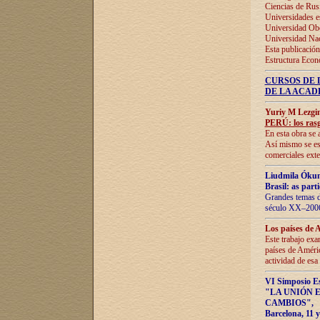
Ciencias de Rus
Universidades e
Universidad Obe
Universidad Na
Esta publicación
Estructura Econ
CURSOS DE 
DE LA ACAD
Yuriy M Lezgi
PERÚ: los rasg
En esta obra se 
Así mismo se est
comerciales exte
Liudmila Ókun
Brasil: as part
Grandes temas da
século XX–2006
Los países de 
Este trabajo exa
países de Améric
actividad de esa
VI Simposio E
"LA UNIÓN 
CAMBIOS"
,
Barcelona, 11 y