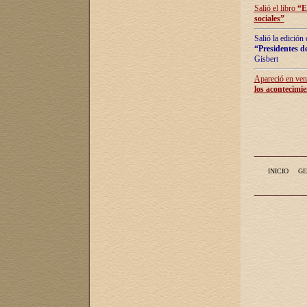
Salió el libro
“
E
sociales
”
Salió la edición
“Presidentes de
Gisbert
Apareció en vent
los acontecimie
INICIO
GE