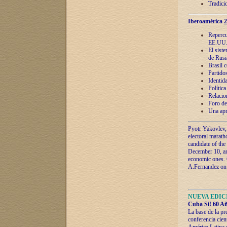
Tradici
Iberoamérica
2
Repercu
EE.UU
El sist
de Rusi
Brasil 
Partidos
Identida
Polític
Relacio
Foro de
Una apr
Pyotr Yakovlev,
electoral marath
candidate of the
December 10, and
economic ones. C
A.Fernandez on t
NUEVA EDICI
Cuba Sí! 60 Añ
La base de la pr
conferencia cien