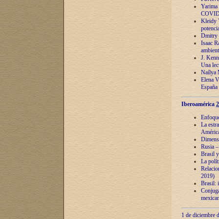
Yarima 
COVID
Kleidy 
potenci
Dmitry 
Isaac Ra
ambient
J. Kenn
Una lect
Naílya 
Elena 
España
Iberoamérica
2
Enfoques
La estr
América
Dimensi
Rusia – 
Brasil y
La polí
Relacion
2019)
Brasil: 
Conjugac
mexican
1 de diciembre d