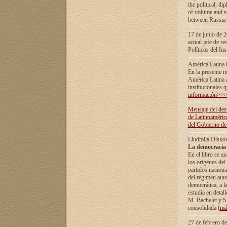
the political, d
of volume and sc
between Russia 
17 de junio de 2
actual jefe de r
Políticos del In
América Latina 
En la presente m
América Latina 
institucionales 
información>>
Mensaje del dest
de Latinoaméric
del Gobierno de
Liudmila Diako
La democracia 
En el libro se a
los orígenes del 
partidos naciona
del régimen auto
democrática, а l
estudia en detall
М. Bachelet у S.
consolidada (
má
27 de febrero d