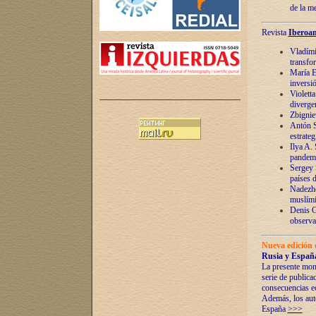
de la m
Revista
Iberoam
Vladímir
transfo
María E
inversi
Violett
diverge
Zbignie
Antón S
estrateg
Ilya A.
pandem
Sergey 
países 
Nadezhd
muslími
Denis G
observac
Nueva edición 
Rusia y España
La presente mono
serie de publica
consecuencias e
Además, los auto
España
>>>