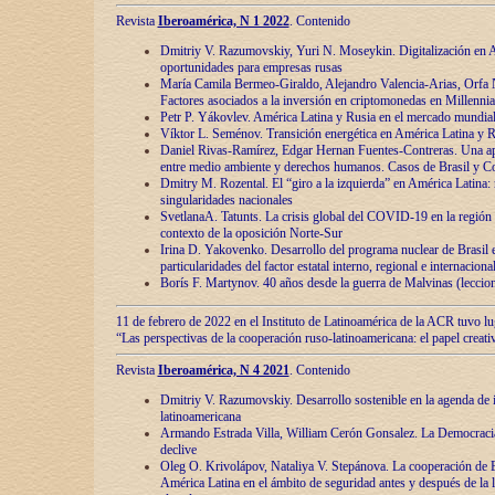
Revista
Iberoamérica, N 1 2022
. Contenido
Dmitriy V. Razumovskiy, Yuri N. Moseykin. Digitalización en A
oportunidades para empresas rusas
María Camila Bermeo-Giraldo, Alejandro Valencia-Arias, Orfa N
Factores asociados a la inversión en criptomonedas en Millennia
Petr P. Yákovlev. América Latina y Rusia en el mercado mundial
Víktor L. Seménov. Transición energética en América Latina y R
Daniel Rivas-Ramírez, Edgar Hernan Fuentes-Contreras. Una ap
entre medio ambiente y derechos humanos. Casos de Brasil y C
Dmitry M. Rozental. El “giro a la izquierda” en América Latina:
singularidades nacionales
SvetlanaA. Tatunts. La crisis global del COVID-19 en la región 
contexto de la oposición Norte-Sur
Irina D. Yakovenko. Desarrollo del programa nuclear de Brasil
particularidades del factor estatal interno, regional e internaciona
Borís F. Martynov. 40 años desde la guerra de Malvinas (leccion
11 de febrero de 2022 en el Instituto de Latinoamérica de la ACR tuvo l
“Las perspectivas de la cooperación ruso-latinoamericana: el papel creati
Revista
Iberoamérica, N 4 2021
. Contenido
Dmitriy V. Razumovskiy. Desarrollo sostenible en la agenda de 
latinoamericana
Armando Estrada Villa, William Cerón Gonsalez. La Democracia:
declive
Oleg O. Krivolápov, Nataliya V. Stepánova. La cooperación de 
América Latina en el ámbito de seguridad antes y después de la 