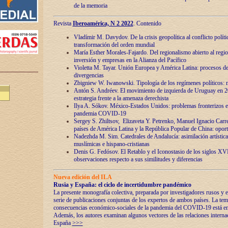
de la memoria
Revista
Iberoamérica, N 2 2022
. Contenido
Vladímir M. Davydov. De la crisis geopolítica al conflicto polític
transformación del orden mundial
María Esther Morales-Fajardo. Del regionalismo abierto al regio
inversión y empresas en la Alianza del Pacífico
Violetta M. Tayar. Unión Europea y América Latina: procesos d
divergencias
Zbigniew W. Iwanowski. Tipología de los regímenes políticos: m
Antón S. Andréev. El movimiento de izquierda de Uruguay en 2
estrategia frente a la amenaza derechista
Ilya A. Sókov. México-Estados Unidos: problemas fronterizos en
pandemia COVID-19
Sergey S. Zhiltsov, Elizaveta Y. Petrenko, Manuel Ignacio Carre
países de América Latina y la República Popular de China: oport
Nadezhda M. Sim. Catedrales de Andalucía: asimilación artística
muslímicas e hispano-cristianas
Denis G. Fedósov. El Retablo y el Iconostasio de los siglos X
observaciones respecto a sus similitudes y diferencias
Nueva edición del ILA
Rusia y España: el ciclo de incertidumbre pandémico
La presente monografía colectiva, preparada por investigadores rusos y e
serie de publicaciones conjuntas de los expertos de ambos países. La temá
consecuencias económico-sociales de la pandemia del COVID-19 está en e
Además, los autores examinan algunos vectores de las relaciones interna
España
>>>