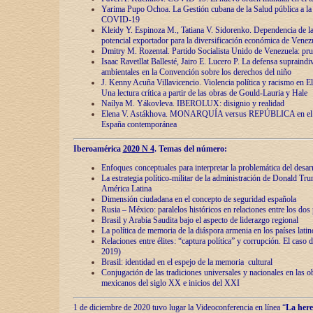
Yarima Pupo Ochoa. La Gestión cubana de la Salud pública a la 
COVID-19
Kleidy Y. Espinoza M., Tatiana V. Sidorenko. Dependencia de la 
potencial exportador para la diversificación económica de Venez
Dmitry M. Rozental. Partido Socialista Unido de Venezuela: prue
Isaac Ravetllat Ballesté, Jairo E. Lucero P. La defensa supraindi
ambientales en la Convención sobre los derechos del niño
J. Kenny Acuña Villavicencio. Violencia política y racismo en E
Una lectura crítica a partir de las obras de Gould-Lauria y Hale
Naílya M. Yákovleva. IBEROLUX: disignio y realidad
Elena V. Astákhova. MONARQUÍA versus REPÚBLICA en el dis
España contemporánea
Iberoamérica
2020 N 4
. Temas del número:
Enfoques conceptuales para interpretar la problemática del desarr
La estrategia político-militar de la administración de Donald Tr
América Latina
Dimensión ciudadana en el concepto de seguridad española
Rusia – México: paralelos históricos en relaciones entre los dos 
Brasil y Arabia Saudita bajo el aspecto de liderazgo regional
La política de memoria de la diáspora armenia en los países lati
Relaciones entre élites: “captura política” y corrupción. El caso
2019)
Brasil: identidad en el espejo de la memoria cultural
Conjugación de las tradiciones universales y nacionales en las ob
mexicanos del siglo XX e inicios del XXI
1 de diciembre de 2020 tuvo lugar la Videoconferencia en línea “
La here