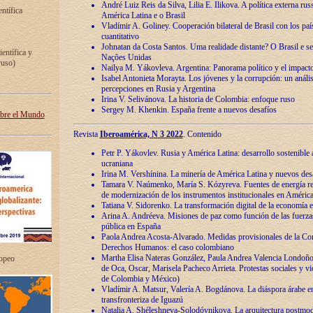
André Luiz Reis da Silva, Lilia E. Ilikova. A política externa ru
entífica
América Latina e o Brasil
Vladímir A. Goliney. Cooperación bilateral de Brasil con los país
cuantitativo
Johnatan da Costa Santos. Uma realidade distante? O Brasil e s
ientífica y
Nações Unidas
ruso)
Nailya M. Yákovleva. Argentina: Panorama político y el impact
Isabel Antonieta Morayta. Los jóvenes y la corrupción: un análi
percepciones en Rusia y Argentina
Irina V. Selivánova. La historia de Colombia: enfoque ruso
Sergey M. Khenkin. España frente a nuevos desafíos
obre el Mundo
Revista
Iberoamérica, N 3 2022
. Contenido
Petr P. Yákovlev. Rusia y América Latina: desarrollo sostenible a 
ucraniana
Irina M. Vershínina. La minería de América Latina y nuevos des
Tamara V. Naúmenko, María S. Kózyreva. Fuentes de energía re
de modernización de los instrumentos institucionales en América
Tatiana V. Sidorenko. La transformación digital de la economía 
Arina A. Andréeva. Misiones de paz como función de las fuerza
pública en España
Paola Andrea Acosta-Alvarado. Medidas provisionales de la Cor
Derechos Humanos: el caso colombiano
Martha Elisa Nateras González, Paula Andrea Valencia Londoñ
ropeo
de Oca, Oscar, Marisela Pacheco Arrieta. Protestas sociales y vi
de Colombia y México)
Vladímir A. Matsur, Valería A. Bogdánova. La diáspora árabe e
transfronteriza de Iguazú
Natalia A. Shéleshneva-Solodóvnikova. La arquitectura postmod