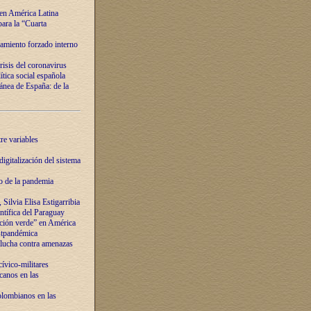
 en América Latina
ara la “Cuarta
amiento forzado interno
risis del coronavirus
ítica social española
nea de España: de la
re variables
igitalización del sistema
o de la pandemia
Silvia Elisa Estigarribia
entífica del Paraguay
ación verde” en América
ostpandémica
lucha contra amenazas
ívico-militares
anos en las
olombianos en las