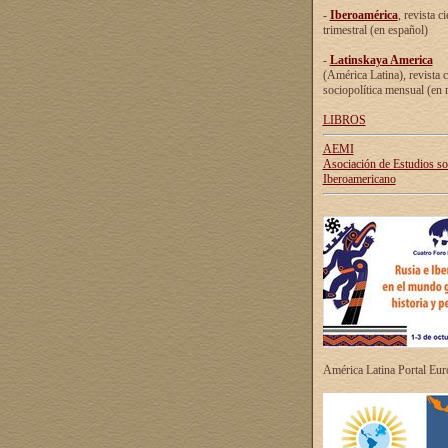
-
Iberoamérica
, revista ci
trimestral (en español)
-
Latinskaya America
(América Latina), revista c
sociopolítica mensual (en 
LIBROS
AEMI
Asociación de Estudios s
Iberoamericano
América Latina Portal Eu