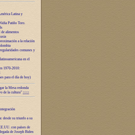
mérica Latina y
idia Patiño Toro.
ls
 de alimentos
usia
roximación a la relación
olombia
 regularidades comunes y
latinoamericana en el
 en 1970-2010:
l
es para el día de hoy)
ugar la Mesa redonda
vo de la cultura”
>>>
integración
 desde su triunfo a su
EE.UU. con países de
llegada de Joseph Biden