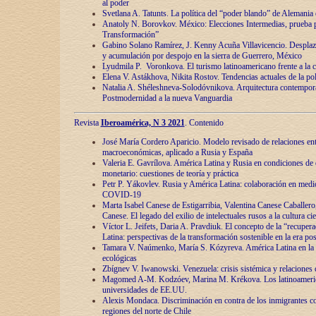
al poder
Svetlana A. Tatunts. La política del “poder blando” de Alemania
Anatoly N. Borovkov. México: Elecciones Intermedias, prueba p
Transformación”
Gabino Solano Ramírez, J. Kenny Acuña Villavicencio. Desplaz
y acumulación por despojo en la sierra de Guerrero, México
Lyudmila P. Voronkova. El turismo latinoamericano frente a la c
Elena V. Astákhova, Nikita Rostov. Tendencias actuales de la pol
Natalia A. Shéleshneva-Solodóvnikova. Arquitectura contemporá
Postmodernidad a la nueva Vanguardia
Revista
Iberoamérica, N 3 2021
. Contenido
José María Cordero Aparicio. Modelo revisado de relaciones ent
macroeconómicas, aplicado a Rusia y España
Valeria E. Gavrílova. América Latina y Rusia en condiciones de d
monetario: cuestiones de teoría y práctica
Petr P. Yákovlev. Rusia y América Latina: colaboración en medi
COVID-19
Marta Isabel Canese de Estigarribia, Valentina Canese Caballero, 
Canese. El legado del exilio de intelectuales rusos a la cultura ci
Víctor L. Jeifets, Daria A. Pravdiuk. El concepto de la “recuper
Latina: perspectivas de la transformación sostenible en la era p
Tamara V. Naúmenko, María S. Kózyreva. América Latina en la 
ecológicas
Zbígnev V. Iwanowski. Venezuela: crisis sistémica y relaciones c
Magomed A-M. Kodzóev, Marina M. Krékova. Los latinoameric
universidades de EE.UU.
Alexis Mondaca. Discriminación en contra de los inmigrantes c
regiones del norte de Chile