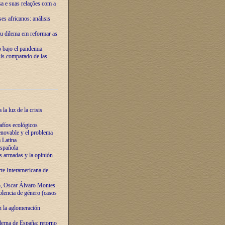
ssa e suas relações com a
es africanos: análisis
eu dilema em reformar as
o bajo el pandemia
sis comparado de las
la luz de la crisis
afíos ecológicos
novable y el problema
 Latina
española
s armadas y la opinión
te Interamericana de
o, Oscar Álvaro Montes
olencia de género (casos
n la aglomeración
erna de España: retorno