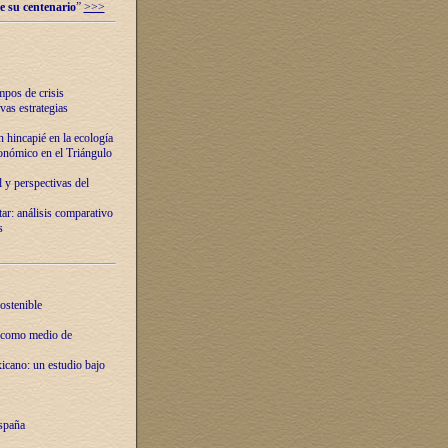
e su centenario
”
>>>
mpos de crisis
vas estrategias
 hincapié en la ecología
onómico en el Triángulo
 y perspectivas del
tar: análisis comparativo
s
ostenible
 como medio de
xicano: un estudio bajo
spaña