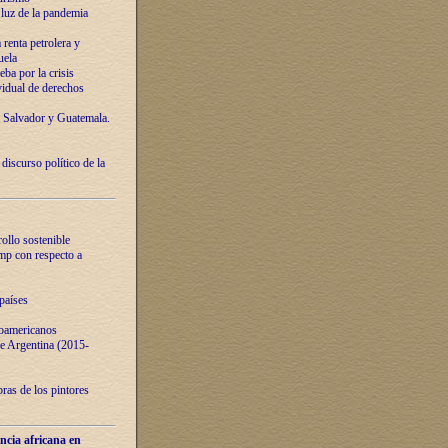
luz de la pandemia
renta petrolera y
uela
ba por la crisis
vidual de derechos
l Salvador y Guatemala.
curso político de la
ollo sostenible
ump con respecto a
países
noamericanos
 de Argentina (2015-
ras de los pintores
ncia africana en