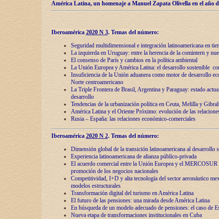
América Latina, un homenaje a Manuel Zapata Olivella en el año d
Iberoamérica
2020 N 3
.
Temas del número:
Seguridad multidimensional e integración latinoamericana en tie
La izquierda en Uruguay: entre la herencia de lа comintern y nue
El consenso de París y cambios en la política ambiental
La Unión Europea y América Latina: el desarrollo sostenible con
Insuficiencia de la Unión aduanera como motor de desarrollo ec
Norte centroamericano
La Triple Frontera de Brasil, Argentina y Paraguay: estado actual
desarrollo
Tendencias de la urbanización política en Ceuta, Melilla y Gibral
América Latina y el Oriente Próximo: evolución de las relacione
Rusia – España: las relaciones económico-comerciales
Iberoamérica
2020 N 2
.
Temas del número:
Dimensión global de la transición latinoamericana al desarrollo s
Experiencia latinoamericana de alianza público-privada
El acuerdo comercial entre la Unión Europea y el MERCOSUR
promoción de los negocios nacionales
Competitividad, I+D y alta tecnología del sector aeronáutico me
modelos estructurales
Transformación digital del turismo en América Latina
El futuro de las pensiones: una mirada desde América Latina
En búsqueda de un modelo adecuado de pensiones: el caso de E
Nueva etapa de transformaciones institucionales en Cuba