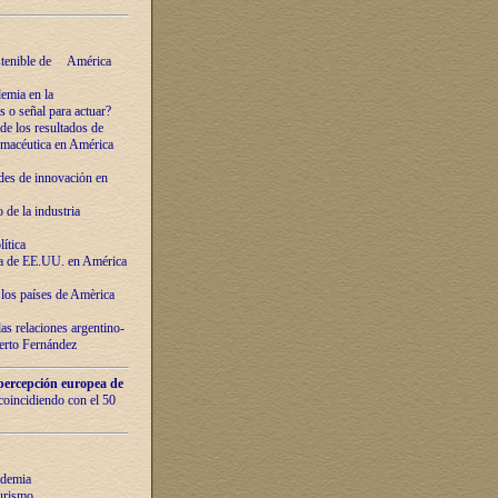
ostenible de América
emia en la
o señal para actuar?
de los resultados de
farmacéutica en América
des de innovaciόn en
de la industria
ítica
ca de EE.UU. en América
los países de Amèrica
as relaciones argentino-
berto Fernández
percepción europea de
 coincidiendo con el 50
ndemia
urismo