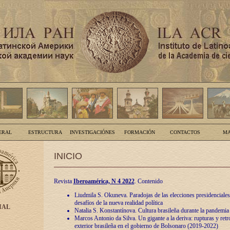
ERAL
ESTRUCTURA
INVESTIGACIÓNES
FORMACIÓN
CONTACTOS
MA
INICIO
Revista
Iberoamérica, N 4 2022
. Contenido
Liudmila S. Okuneva. Paradojas de las elecciones presidenciales
desafíos de la nueva realidad política
IAL
Natalia S. Konstantínova. Cultura brasileña durante la pandemia
Marcos Antonio da Silva. Un gigante a la deriva: rupturas y retro
exterior brasileña en el gobierno de Bolsonaro (2019-2022)