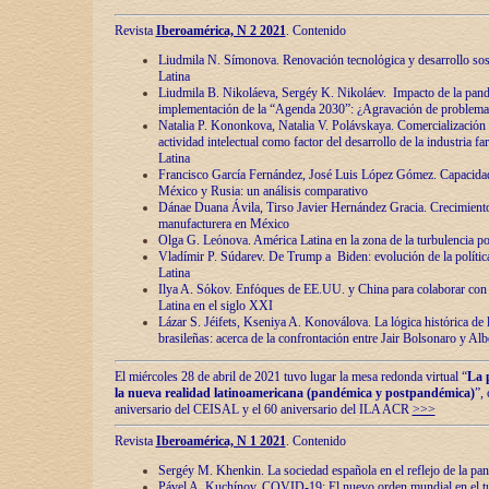
Revista
Iberoamérica, N 2 2021
. Contenido
Liudmila N. Símonova. Renovaciόn tecnolόgica y desarrollo s
Latina
Liudmila B. Nikoláeva, Sergéy K. Nikoláev. Impacto de la pand
implementaciόn de la “Agenda 2030”: ¿Agravaciόn de problemas 
Natalia P. Kononkova, Natalia V. Polávskaya. Comercializaciόn 
actividad intelectual como factor del desarrollo de la industria 
Latina
Francisco García Fernández, José Luis López Gómez. Capacida
México y Rusia: un análisis comparativo
Dánae Duana Ávila, Tirso Javier Hernández Gracia. Crecimiento 
manufacturera en México
Olga G. Leόnova. América Latina en la zona de la turbulencia pol
Vladímir P. Súdarev. De Trump a Biden: evoluciόn de la políti
Latina
Ilya A. Sόkov. Enfόques de EE.UU. y China para colaborar con 
Latina en el siglo XXI
Lázar S. Jéifets, Kseniya A. Konoválova. La lόgica histόrica de l
brasileñas: acerca de la confrontaciόn entre Jair Bolsonaro y Al
El miércoles 28 de abril de 2021 tuvo lugar la mesa redonda virtual “
La 
la nueva realidad latinoamericana (pandémica y postpandémica)
”,
aniversario del CEISAL y el 60 aniversario del ILA ACR
>>>
Revista
Iberoamérica, N 1 2021
. Contenido
Sergéy M. Khenkin. La sociedad española en el reflejo de la pa
Pável A. Kuchínov. COVID-19: El nuevo orden mundial en el t