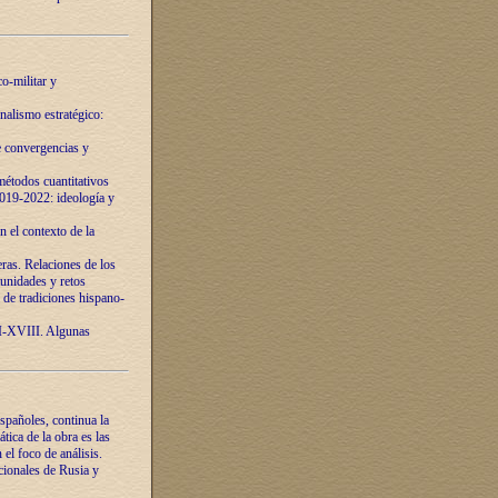
o-militar y
nalismo estratégico:
e convergencias y
étodos cuantitativos
019-2022: ideología y
 el contexto de la
ras. Relaciones de los
unidades y retos
 de tradiciones hispano-
VI-XVIII. Algunas
spañoles, continua la
tica de la obra es las
l foco de análisis.
cionales de Rusia y