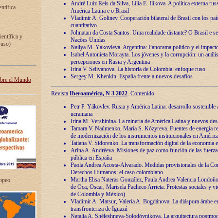
André Luiz Reis da Silva, Lilia E. Ilikova. A política externa ru
entífica
América Latina e o Brasil
Vladímir A. Goliney. Cooperación bilateral de Brasil con los país
cuantitativo
Johnatan da Costa Santos. Uma realidade distante? O Brasil e s
ientífica y
Nações Unidas
ruso)
Nailya M. Yákovleva. Argentina: Panorama político y el impact
Isabel Antonieta Morayta. Los jóvenes y la corrupción: un análi
percepciones en Rusia y Argentina
Irina V. Selivánova. La historia de Colombia: enfoque ruso
Sergey M. Khenkin. España frente a nuevos desafíos
obre el Mundo
Revista
Iberoamérica, N 3 2022
. Contenido
Petr P. Yákovlev. Rusia y América Latina: desarrollo sostenible a 
ucraniana
Irina M. Vershínina. La minería de América Latina y nuevos des
Tamara V. Naúmenko, María S. Kózyreva. Fuentes de energía re
de modernización de los instrumentos institucionales en América
Tatiana V. Sidorenko. La transformación digital de la economía 
Arina A. Andréeva. Misiones de paz como función de las fuerza
pública en España
Paola Andrea Acosta-Alvarado. Medidas provisionales de la Cor
Derechos Humanos: el caso colombiano
Martha Elisa Nateras González, Paula Andrea Valencia Londoñ
ropeo
de Oca, Oscar, Marisela Pacheco Arrieta. Protestas sociales y vi
de Colombia y México)
Vladímir A. Matsur, Valería A. Bogdánova. La diáspora árabe e
transfronteriza de Iguazú
Natalia A. Shéleshneva-Solodóvnikova. La arquitectura postmod