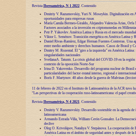
Revista
Iberoamérica, N 1 2022
. Contenido
Dmitriy V. Razumovskiy, Yuri N. Moseykin. Digitalización en A
oportunidades para empresas rusas
María Camila Bermeo-Giraldo, Alejandro Valencia-Arias, Orfa N
Factores asociados a la inversión en criptomonedas en Millennia
Petr P. Yákovlev. América Latina y Rusia en el mercado mundial
Víktor L. Seménov. Transición energética en América Latina y R
Daniel Rivas-Ramírez, Edgar Hernan Fuentes-Contreras. Una ap
entre medio ambiente y derechos humanos. Casos de Brasil y C
Dmitry M. Rozental. El “giro a la izquierda” en América Latina:
singularidades nacionales
SvetlanaA. Tatunts. La crisis global del COVID-19 en la región 
contexto de la oposición Norte-Sur
Irina D. Yakovenko. Desarrollo del programa nuclear de Brasil
particularidades del factor estatal interno, regional e internaciona
Borís F. Martynov. 40 años desde la guerra de Malvinas (leccion
11 de febrero de 2022 en el Instituto de Latinoamérica de la ACR tuvo l
“Las perspectivas de la cooperación ruso-latinoamericana: el papel creati
Revista
Iberoamérica, N 4 2021
. Contenido
Dmitriy V. Razumovskiy. Desarrollo sostenible en la agenda de 
latinoamericana
Armando Estrada Villa, William Cerón Gonsalez. La Democracia:
declive
Oleg O. Krivolápov, Nataliya V. Stepánova. La cooperación de 
América Latina en el ámbito de seguridad antes y después de la 