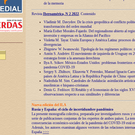
de la memoria
Revista
Iberoamérica, N 2 2022
. Contenido
Vladímir M. Davydov. De la crisis geopolítica al conflicto polític
transformación del orden mundial
María Esther Morales-Fajardo. Del regionalismo abierto al regio
inversión y empresas en la Alianza del Pacífico
Violetta M. Tayar. Unión Europea y América Latina: procesos d
divergencias
Zbigniew W. Iwanowski. Tipología de los regímenes políticos: m
Antón S. Andréev. El movimiento de izquierda de Uruguay en 2
estrategia frente a la amenaza derechista
Ilya A. Sókov. México-Estados Unidos: problemas fronterizos en
pandemia COVID-19
Sergey S. Zhiltsov, Elizaveta Y. Petrenko, Manuel Ignacio Carre
países de América Latina y la República Popular de China: oport
Nadezhda M. Sim. Catedrales de Andalucía: asimilación artística
muslímicas e hispano-cristianas
Denis G. Fedósov. El Retablo y el Iconostasio de los siglos X
observaciones respecto a sus similitudes y diferencias
Nueva edición del ILA
Rusia y España: el ciclo de incertidumbre pandémico
La presente monografía colectiva, preparada por investigadores rusos y e
serie de publicaciones conjuntas de los expertos de ambos países. La temá
consecuencias económico-sociales de la pandemia del COVID-19 está en e
Además, los autores examinan algunos vectores de las relaciones interna
España
>>>