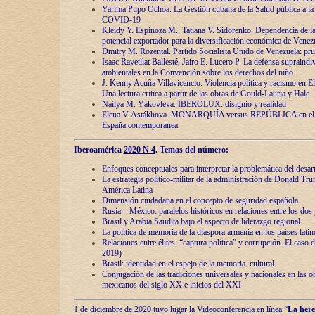
Yarima Pupo Ochoa. La Gestión cubana de la Salud pública a la 
COVID-19
Kleidy Y. Espinoza M., Tatiana V. Sidorenko. Dependencia de la 
potencial exportador para la diversificación económica de Venez
Dmitry M. Rozental. Partido Socialista Unido de Venezuela: prue
Isaac Ravetllat Ballesté, Jairo E. Lucero P. La defensa supraindi
ambientales en la Convención sobre los derechos del niño
J. Kenny Acuña Villavicencio. Violencia política y racismo en E
Una lectura crítica a partir de las obras de Gould-Lauria y Hale
Naílya M. Yákovleva. IBEROLUX: disignio y realidad
Elena V. Astákhova. MONARQUÍA versus REPÚBLICA en el dis
España contemporánea
Iberoamérica
2020 N 4
. Temas del número:
Enfoques conceptuales para interpretar la problemática del desarr
La estrategia político-militar de la administración de Donald Tr
América Latina
Dimensión ciudadana en el concepto de seguridad española
Rusia – México: paralelos históricos en relaciones entre los dos 
Brasil y Arabia Saudita bajo el aspecto de liderazgo regional
La política de memoria de la diáspora armenia en los países lati
Relaciones entre élites: “captura política” y corrupción. El caso
2019)
Brasil: identidad en el espejo de la memoria cultural
Conjugación de las tradiciones universales y nacionales en las ob
mexicanos del siglo XX e inicios del XXI
1 de diciembre de 2020 tuvo lugar la Videoconferencia en línea “
La here