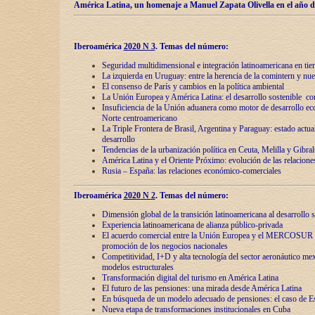
América Latina, un homenaje a Manuel Zapata Olivella en el año d
Iberoamérica
2020 N 3
.
Temas del número:
Seguridad multidimensional e integración latinoamericana en tie
La izquierda en Uruguay: entre la herencia de lа comintern y nue
El consenso de París y cambios en la política ambiental
La Unión Europea y América Latina: el desarrollo sostenible con
Insuficiencia de la Unión aduanera como motor de desarrollo ec
Norte centroamericano
La Triple Frontera de Brasil, Argentina y Paraguay: estado actual
desarrollo
Tendencias de la urbanización política en Ceuta, Melilla y Gibral
América Latina y el Oriente Próximo: evolución de las relacione
Rusia – España: las relaciones económico-comerciales
Iberoamérica
2020 N 2
.
Temas del número:
Dimensión global de la transición latinoamericana al desarrollo s
Experiencia latinoamericana de alianza público-privada
El acuerdo comercial entre la Unión Europea y el MERCOSUR
promoción de los negocios nacionales
Competitividad, I+D y alta tecnología del sector aeronáutico me
modelos estructurales
Transformación digital del turismo en América Latina
El futuro de las pensiones: una mirada desde América Latina
En búsqueda de un modelo adecuado de pensiones: el caso de E
Nueva etapa de transformaciones institucionales en Cuba