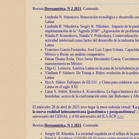
Revista
Iberoamérica, N 2 2021
. Contenido
Liudmila N. Símonova. Renovaciόn tecnolόgica y desarrollo s
Latina
Liudmila B. Nikoláeva, Sergéy K. Nikoláev. Impacto de la pand
implementaciόn de la “Agenda 2030”: ¿Agravaciόn de problemas 
Natalia P. Kononkova, Natalia V. Polávskaya. Comercializaciόn 
actividad intelectual como factor del desarrollo de la industria 
Latina
Francisco García Fernández, José Luis López Gómez. Capacida
México y Rusia: un análisis comparativo
Dánae Duana Ávila, Tirso Javier Hernández Gracia. Crecimiento 
manufacturera en México
Olga G. Leόnova. América Latina en la zona de la turbulencia pol
Vladímir P. Súdarev. De Trump a Biden: evoluciόn de la políti
Latina
Ilya A. Sόkov. Enfόques de EE.UU. y China para colaborar con 
Latina en el siglo XXI
Lázar S. Jéifets, Kseniya A. Konoválova. La lόgica histόrica de l
brasileñas: acerca de la confrontaciόn entre Jair Bolsonaro y Al
El miércoles 28 de abril de 2021 tuvo lugar la mesa redonda virtual “
La 
la nueva realidad latinoamericana (pandémica y postpandémica)
”,
aniversario del CEISAL y el 60 aniversario del ILA ACR
>>>
Revista
Iberoamérica, N 1 2021
. Contenido
Sergéy M. Khenkin. La sociedad española en el reflejo de la pa
Pável A. Kuchínov. COVID-19: El nuevo orden mundial en el t