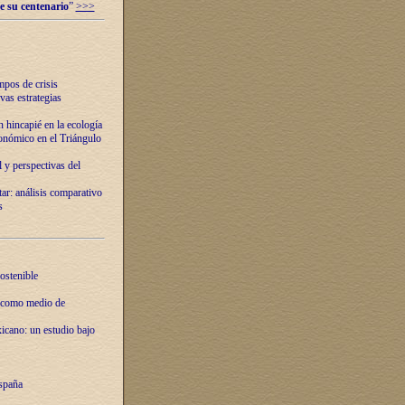
e su centenario
”
>>>
mpos de crisis
vas estrategias
 hincapié en la ecología
onómico en el Triángulo
 y perspectivas del
tar: análisis comparativo
s
ostenible
 como medio de
xicano: un estudio bajo
spaña