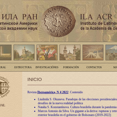
ERAL
ESTRUCTURA
INVESTIGACIÓNES
FORMACIÓN
CONTACTOS
MA
INICIO
Revista
Iberoamérica, N 4 2022
. Contenido
Liudmila S. Okuneva. Paradojas de las elecciones presidenciales
desafíos de la nueva realidad política
IAL
Natalia S. Konstantínova. Cultura brasileña durante la pandemia
Marcos Antonio da Silva. Un gigante a la deriva: rupturas y retro
exterior brasileña en el gobierno de Bolsonaro (2019-2022)