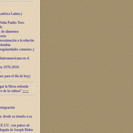
mérica Latina y
idia Patiño Toro.
ls
 de alimentos
usia
roximación a la relación
olombia
 regularidades comunes y
latinoamericana en el
 en 1970-2010:
l
es para el día de hoy)
ugar la Mesa redonda
vo de la cultura”
>>>
integración
 desde su triunfo a su
EE.UU. con países de
llegada de Joseph Biden