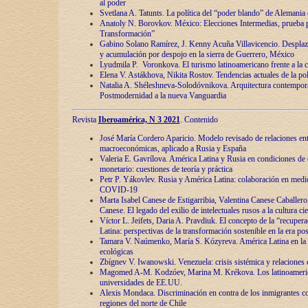
al poder
Svetlana A. Tatunts. La política del “poder blando” de Alemania
Anatoly N. Borovkov. México: Elecciones Intermedias, prueba p
Transformación”
Gabino Solano Ramírez, J. Kenny Acuña Villavicencio. Desplaz
y acumulación por despojo en la sierra de Guerrero, México
Lyudmila P. Voronkova. El turismo latinoamericano frente a la c
Elena V. Astákhova, Nikita Rostov. Tendencias actuales de la pol
Natalia A. Shéleshneva-Solodóvnikova. Arquitectura contemporá
Postmodernidad a la nueva Vanguardia
Revista
Iberoamérica, N 3 2021
. Contenido
José María Cordero Aparicio. Modelo revisado de relaciones ent
macroeconómicas, aplicado a Rusia y España
Valeria E. Gavrílova. América Latina y Rusia en condiciones de d
monetario: cuestiones de teoría y práctica
Petr P. Yákovlev. Rusia y América Latina: colaboración en medi
COVID-19
Marta Isabel Canese de Estigarribia, Valentina Canese Caballero, 
Canese. El legado del exilio de intelectuales rusos a la cultura ci
Víctor L. Jeifets, Daria A. Pravdiuk. El concepto de la “recuper
Latina: perspectivas de la transformación sostenible en la era p
Tamara V. Naúmenko, María S. Kózyreva. América Latina en la 
ecológicas
Zbígnev V. Iwanowski. Venezuela: crisis sistémica y relaciones c
Magomed A-M. Kodzóev, Marina M. Krékova. Los latinoameric
universidades de EE.UU.
Alexis Mondaca. Discriminación en contra de los inmigrantes c
regiones del norte de Chile