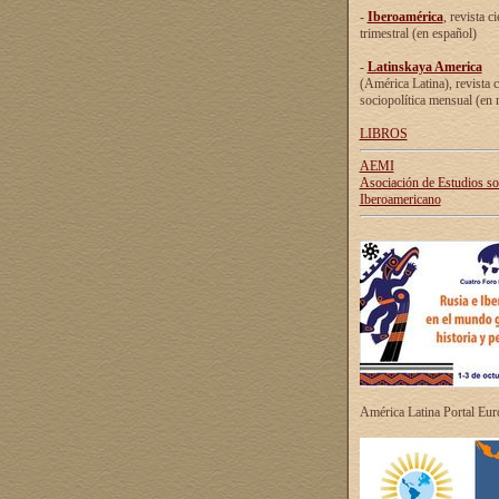
-
Iberoamérica
, revista ci
trimestral (en español)
-
Latinskaya America
(América Latina), revista c
sociopolítica mensual (en 
LIBROS
AEMI
Asociación de Estudios s
Iberoamericano
América Latina Portal Eu