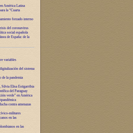
 en América Latina
ara la “Cuarta
amiento forzado interno
risis del coronavirus
ítica social española
nea de España: de la
re variables
igitalización del sistema
o de la pandemia
Silvia Elisa Estigarribia
entífica del Paraguay
ación verde” en América
ostpandémica
lucha contra amenazas
ívico-militares
anos en las
olombianos en las