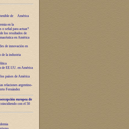
ostenible de América
emia en la
o señal para actuar?
de los resultados de
farmacéutica en América
des de innovaciόn en
de la industria
ítica
ca de EE.UU. en América
los países de Amèrica
as relaciones argentino-
berto Fernández
percepción europea de
 coincidiendo con el 50
ndemia
urismo