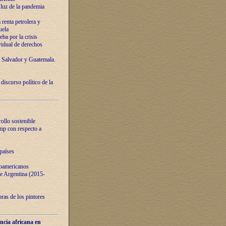
luz de la pandemia
renta petrolera y
uela
ba por la crisis
vidual de derechos
l Salvador y Guatemala.
curso político de la
ollo sostenible
ump con respecto a
países
noamericanos
 de Argentina (2015-
ras de los pintores
ncia africana en