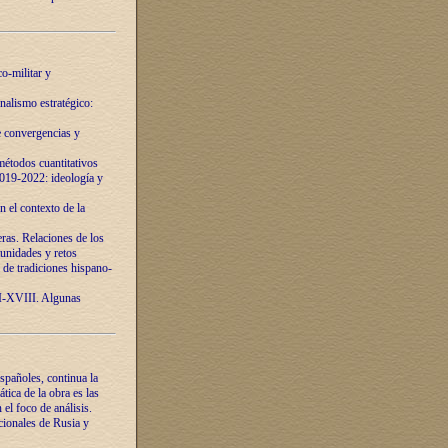
o-militar y
nalismo estratégico:
e convergencias y
étodos cuantitativos
019-2022: ideología y
 el contexto de la
ras. Relaciones de los
unidades y retos
 de tradiciones hispano-
VI-XVIII. Algunas
spañoles, continua la
tica de la obra es las
l foco de análisis.
cionales de Rusia y