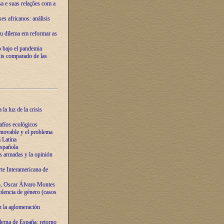
ssa e suas relações com a
es africanos: análisis
eu dilema em reformar as
o bajo el pandemia
sis comparado de las
la luz de la crisis
afíos ecológicos
novable y el problema
 Latina
española
s armadas y la opinión
te Interamericana de
o, Oscar Álvaro Montes
olencia de género (casos
n la aglomeración
erna de España: retorno