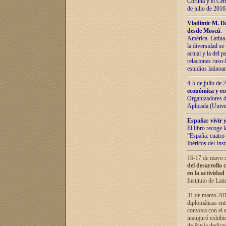
Coruña y el Cent
de julio de 201
Vladímir М. Da
desde Moscú
.
América Latina 
la diversidad se 
actual у lа del p
relaciones ruso-
estudios latino
4-5 de julio de
económica y ec
Organizadores d
Aplicada (Univ
España: vivir y
El libro recoge 
“España: cuatro 
Ibéricos del In
16-17 de mayo d
del desarrollo 
en la actividad
Instituto de La
31 de marzo 2016
diplomáticas en
convoca con el a
inauguró exhibi
de Rusia dedica