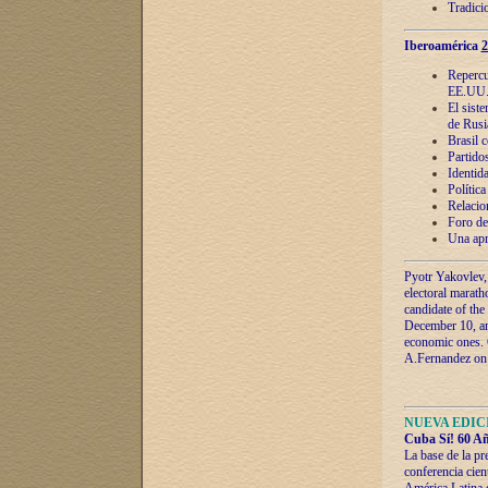
Tradici
Iberoamérica
2
Repercu
EE.UU
El sist
de Rusi
Brasil 
Partidos
Identida
Polític
Relacio
Foro de
Una apr
Pyotr Yakovlev,
electoral marath
candidate of the
December 10, and
economic ones. C
A.Fernandez on t
NUEVA EDICI
Cuba Sí! 60 Añ
La base de la pr
conferencia cien