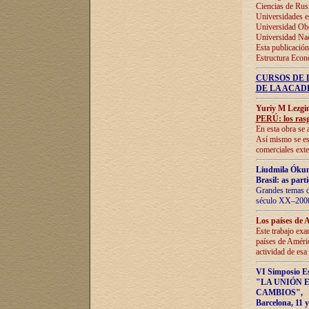
Ciencias de Rus
Universidades e
Universidad Obe
Universidad Na
Esta publicación
Estructura Econ
CURSOS DE 
DE LA ACAD
Yuriy M Lezgi
PERÚ: los rasg
En esta obra se 
Así mismo se est
comerciales exte
Liudmila Ókun
Brasil: as part
Grandes temas da
século XX–2006
Los países de 
Este trabajo exa
países de Améric
actividad de esa
VI Simposio E
"LA UNIÓN 
CAMBIOS"
,
Barcelona, 11 y