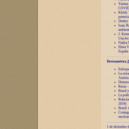
Yarima 
COVID
Kleidy 
potenci
Dmitry 
Isaac Ra
ambient
J. Kenn
Una lect
Naílya 
Elena 
España
Iberoamérica
2
Enfoques
La estr
América
Dimensi
Rusia – 
Brasil y
La polí
Relacion
2019)
Brasil: 
Conjugac
mexican
1 de diciembre d