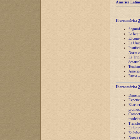
América Latina
Iberoamérica
2
Segurid
La izqu
El cons
La Unió
Insufic
Norte c
La Tripl
desarro
Tendenci
América
Rusia –
Iberoamérica
2
Dimensió
Experie
El acue
promoci
Competi
modelos
Transfo
El futu
En búsq
Nueva e