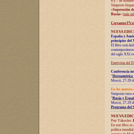
6 y 7 de octubre
Simposio hispan
«
Superación de 
Rusia
» (
más in
CervantesTV.e
NUEVA EDICI
España y Améric
principios del 
El libro está de
contemporáneos -
del siglo XXI ex
Entrevista del 
Conferencia in
“
Iberoamérica 
Moscú, 27-29 de
En los marcos 
Simposio ruso-
"
Rusia y Españ
Moscú, 27-29 de
Programa del 
NUEVA EDIC
Petr Yákovlev.
En este libro se
política mundial