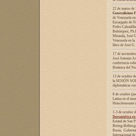
22 de marzo de 2
Generalísimo F
de Venezuela en
Encargado de Neg
Pedro Calzadilla
Bohórquez, Ph.D.
Miranda, José G
Venezuela en la 
libro de José G
17 de noviembre
José Antonio Am
conferencia sobr
Botánica del Nu
13 de octubre de
la SESIÓN SOLEM
diplomáticas rus
8 de octubre (j
Latina en el mun
Hutschenreuter 
1-3 de octubre 
Iberoamérica en 
Estatal de San P
Bering-Bellinsg
Rusia, Gobernac
Internacional de