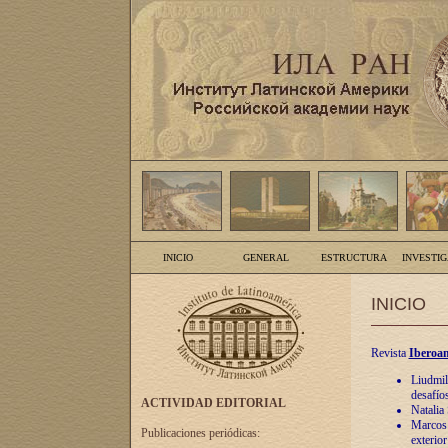
INICIO
GENERAL
ESTRUCTURA
INVESTI
INICIO
Revista
Iberoam
Liudmil
desafíos
ACTIVIDAD EDITORIAL
Natalia
Marcos A
Publicaciones periódicas:
exterio