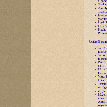
al pode
Svetlan
Anatoly
Transfo
Gabino 
y acumu
Lyudmil
Elena V.
Natalia
Postmod
Revista
Iberoam
José Ma
macroec
Valeria
monetari
Petr P.
COVID
Marta Is
Canese. 
Víctor 
Latina:
Tamara 
ecológi
Zbígnev
Magomed
univers
Alexis 
regiones