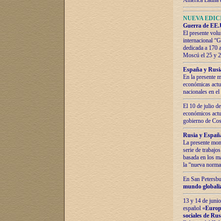
América Latina 
NUEVA EDICI
Guerra de EE.U
El presente volu
internacional “
dedicada a 170 
Moscú el 25 y 
España y Rusia:
En la presente m
económicas actua
nacionales en el
El 10 de julio d
económicos actua
gobierno de Cost
Rusia y España
La presente mono
serie de trabajo
basada en los ma
la “nueva norma
En San Petersbur
mundo globaliza
13 y 14 de junio
español «
Europa
sociales de Ru