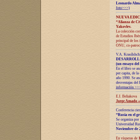
Leonardo Alm
foto>>>)
NUEVA EDIC
“Alianza de Civi
Yakovlev.
La colección con
de Estudios Ibér
principal de los
ONU, co-patroci
V.A. Krasílshch
DESARROLLO
(un ensayo del 
En el libro se a
per capita, de l
año 1990. Se ana
desventajas del 
información >>
E.I. Beliakova
Jorge Amado «r
Conferencia cien
“Rusia en el g
Se organiza por 
Universidad Rus
Noviembre de 
En vísperas de
1