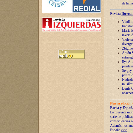
de la m
Revista
Iberoam
Vladímir
transfo
María E
inversi
Violett
diverge
Zbignie
Antón S
estrateg
Ilya A.
pandem
Sergey 
países 
Nadezhd
muslími
Denis G
observac
Nueva edición 
Rusia y España
La presente mono
serie de publica
consecuencias e
Además, los auto
España
>>>