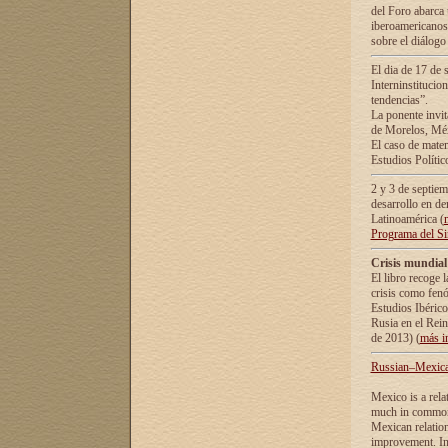
del Foro abarca 
iberoamericanos 
sobre el diálogo 
El dia de 17 de 
Interninstitucio
tendencias”.
La ponente inv
de Morelos, Méx
El caso de mate
Estudios Polític
2 y 3 de septie
desarrollo en de
Latinoamérica (
Programa del S
Crisis mundial
El libro recoge 
crisis como fen
Estudios Ibérico
Rusia en el Rei
de 2013) (
más i
Russian–Mexican
Mexico is a rela
much in common i
Mexican relation
improvement. In 