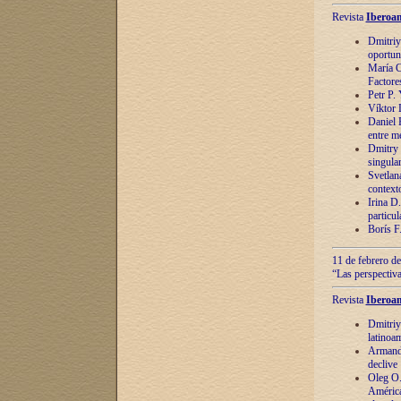
Revista
Iberoam
Dmitriy
oportun
María C
Factore
Petr P.
Víktor 
Daniel 
entre m
Dmitry 
singula
Svetlan
context
Irina D
particul
Borís F
11 de febrero de
“Las perspectiva
Revista
Iberoam
Dmitriy
latinoa
Armando
declive
Oleg O.
América