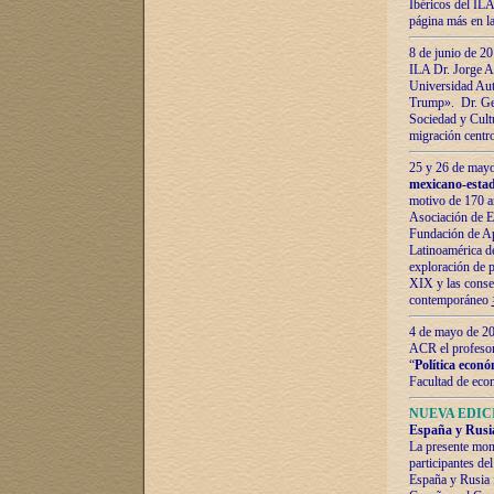
Ibéricos del ILA
página más en la
8 de junio de 20
ILA Dr. Jorge Al
Universidad Aut
Trump». Dr. Ger
Sociedad y Cultu
migración centr
25 y 26 de mayo 
mexicano-estad
motivo de 170 a
Asociación de E
Fundación de Ap
Latinoamérica d
exploración de p
XIX y las consec
contemporáneo
4 de mayo de 201
ACR el profeso
“
Política econó
Facultad de eco
NUEVA EDICI
España y Rusia 
La presente mono
participantes d
España y Rusia f