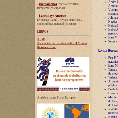
André Lu
-
Iberoamérica
, revista científica
América
trimestral (en español)
Vladímir
cuantita
-
Latinskaya America
Johnata
(América Latina), revista científica y
Nações
sociopolítica mensual (en ruso)
Nailya 
Isabel 
LIBROS
percepc
Irina V
AEMI
Sergey 
Asociación de Estudios sobre el Mundo
Iberoamericano
Revista
Iberoam
Petr P. 
ucrania
Irina M
Tamara 
de mode
Tatiana
Arina A
pública
Paola A
Derecho
Martha 
América Latina Portal Europeo
de Oca,
de Colo
Vladími
transfro
Natalia