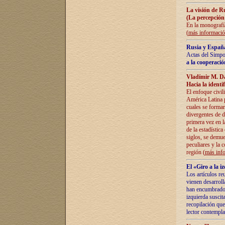
La visión de R
(La percepción
En la monografía
(
más informaci
Rusia y España
Actas del Simpo
a la cooperació
Vladímir M. D
Hacia la identi
El enfoque civil
América Latina pa
cuales se formar
divergentes de d
primera vez en l
de la estadística
siglos, se demue
peculiares y la 
región (
más inf
El «Giro a la 
Los artículos re
vienen desarroll
han encumbrado e
izquierda suscita
recopilación que
lector contempla