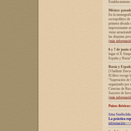
Establecimiento
México: parado
En la monografía
sociopolítico de
primera década d
impresionante a
viene arrastrand
las disputas pe
(
más informaci
6 y 7 de junio 
lugar el X Simp
España y Rusia"
Rusia y España 
(Vladímir Davyd
El libro recoge 
“Superación de l
organizado por e
Ciencias de Rus
Surerior de Inve
(
más informaci
Países ibéricos
Irina Sinélschik
La práctica esp
información>>