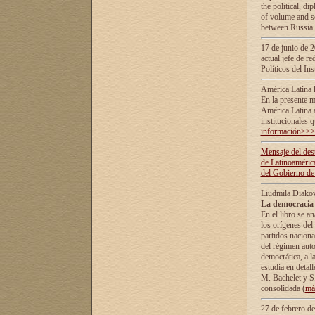
the political, d
of volume and sc
between Russia 
17 de junio de 2
actual jefe de r
Políticos del In
América Latina 
En la presente m
América Latina 
institucionales 
información>>
Mensaje del dest
de Latinoaméric
del Gobierno de
Liudmila Diako
La democracia 
En el libro se a
los orígenes del 
partidos naciona
del régimen auto
democrática, а l
estudia en detall
М. Bachelet у S.
consolidada (
má
27 de febrero d