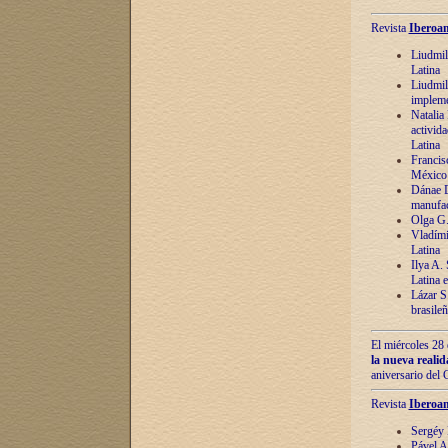
Revista
Iberoam
Liudmil
Latina
Liudmil
impleme
Natalia
activida
Latina
Francis
México 
Dánae D
manufac
Olga G.
Vladími
Latina
Ilya A.
Latina 
Lázar S.
brasile
El miércoles 28 
la nueva reali
aniversario del
Revista
Iberoam
Sergéy 
Pável A