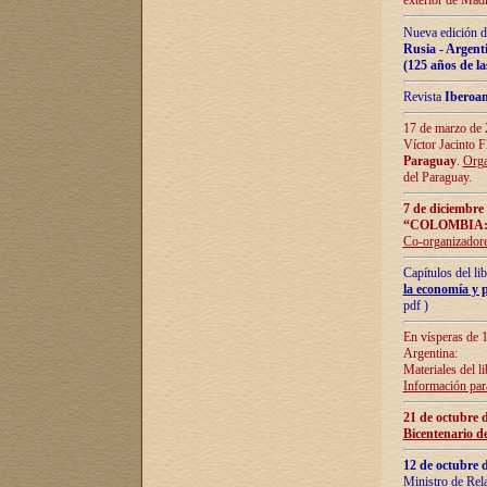
exterior de Madr
Nueva edición d
Rusia - Argent
(125 años de la
Revista
Iberoa
17 de marzo de 2
Víctor Jacinto 
Paraguay
.
Orga
del Paraguay.
7 de diciembre
“COLOMBIA:
Co-organizador
Capítulos del l
la economía y p
pdf )
En vísperas de 1
Argentina:
Materiales del li
Información para
21 de octubre 
Bicentenario d
12 de octubre 
Ministro de Rel