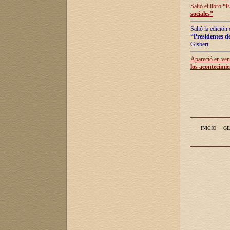
Salió el libro
“
E
sociales
”
Salió la edición
“Presidentes de
Gisbert
Apareció en vent
los acontecimie
INICIO
GE