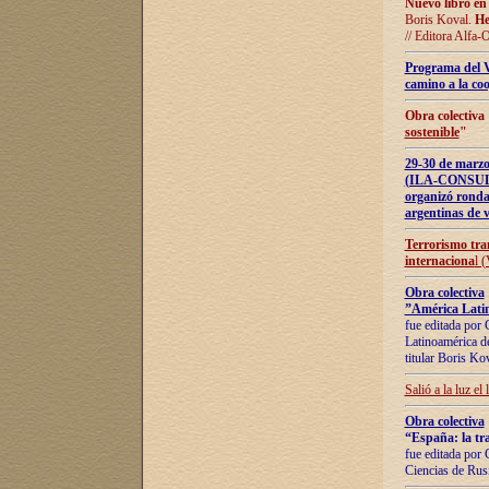
Nuevo libro en
Boris Koval.
He
// Editora Alfa-
Programa del 
camino a la coo
Obra colectiva
sostenible
"
29-30 de ma
(ILA-CONSULT
organizó ronda
argentinas de v
Terrorismo tra
internaciona
l 
Obra colectiva
”América Latin
fue editada por 
Latinoamérica de
titular Boris Ko
Salió a la luz el
Obra colectiva
“España: la tra
fue editada por 
Ciencias de Rus