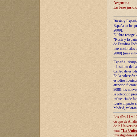
Argentina
:
La base jurídic
Rusia y España
España en los pr
2009).
El libro recoge 
“Rusia y España 
de Estudios Ibér
internacionales 
2009) (
más inf
España: tiempo
– Instituto de L
Centro de estud
En la colección 
estudios Ibérico
atención fueron:
2008, los nuevos
la colección pre
influencia de fac
fuerte impacto en
Madrid, valoran 
Los días 11 y 12
Grupo de Anális
de la Universida
tema
“La Unión
investigadores d