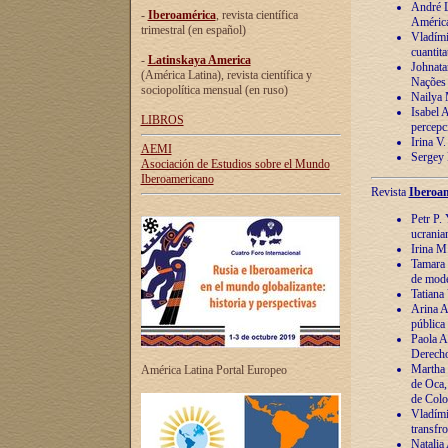
André Lu
-
Iberoamérica
, revista científica
América
trimestral (en español)
Vladímir
cuantita
-
Latinskaya America
Johnata
(América Latina), revista científica y
Nações
sociopolítica mensual (en ruso)
Nailya 
Isabel 
LIBROS
percepc
Irina V
AEMI
Sergey 
Asociación de Estudios sobre el Mundo
Iberoamericano
Revista
Iberoam
Petr P. 
ucrania
Irina M
Tamara 
de mode
Tatiana
Arina A
pública
Paola A
Derecho
Martha 
América Latina Portal Europeo
de Oca,
de Colo
Vladími
transfro
Natalia