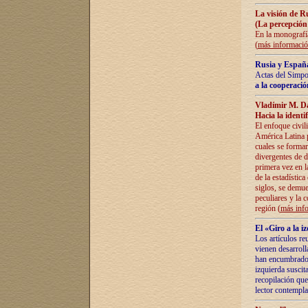
La visión de R
(La percepción
En la monografía
(
más informaci
Rusia y España
Actas del Simpo
a la cooperació
Vladímir M. D
Hacia la identi
El enfoque civil
América Latina pa
cuales se formar
divergentes de d
primera vez en l
de la estadística
siglos, se demue
peculiares y la 
región (
más inf
El «Giro a la 
Los artículos re
vienen desarroll
han encumbrado e
izquierda suscita
recopilación que
lector contempla