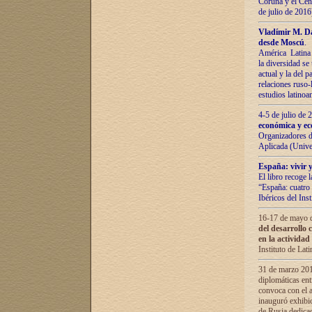
Coruña y el Cent
de julio de 201
Vladímir М. Da
desde Moscú
.
América Latina 
la diversidad se 
actual у lа del p
relaciones ruso-
estudios latino
4-5 de julio de
económica y ec
Organizadores d
Aplicada (Univ
España: vivir y
El libro recoge 
“España: cuatro 
Ibéricos del In
16-17 de mayo d
del desarrollo 
en la actividad
Instituto de La
31 de marzo 2016
diplomáticas en
convoca con el a
inauguró exhibi
de Rusia dedica