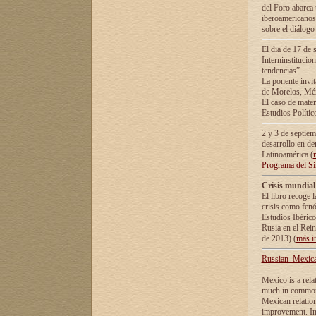
del Foro abarca 
iberoamericanos 
sobre el diálogo 
El dia de 17 de 
Interninstitucio
tendencias”.
La ponente inv
de Morelos, Méx
El caso de mate
Estudios Polític
2 y 3 de septie
desarrollo en de
Latinoamérica (
Programa del S
Crisis mundial
El libro recoge 
crisis como fen
Estudios Ibérico
Rusia en el Rei
de 2013) (
más i
Russian–Mexican
Mexico is a rela
much in common i
Mexican relation
improvement. In 