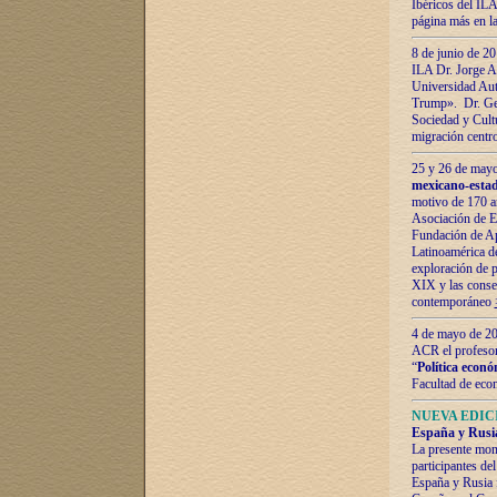
Ibéricos del ILA
página más en la
8 de junio de 20
ILA Dr. Jorge Al
Universidad Aut
Trump». Dr. Ger
Sociedad y Cultu
migración centr
25 y 26 de mayo 
mexicano-estad
motivo de 170 a
Asociación de E
Fundación de Ap
Latinoamérica d
exploración de p
XIX y las consec
contemporáneo
4 de mayo de 201
ACR el profeso
“
Política econó
Facultad de eco
NUEVA EDICI
España y Rusia 
La presente mono
participantes d
España y Rusia f