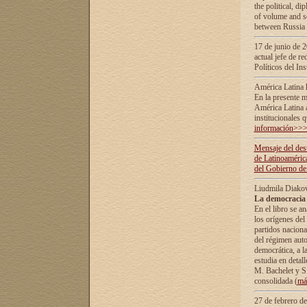
the political, d
of volume and sc
between Russia 
17 de junio de 2
actual jefe de r
Políticos del In
América Latina 
En la presente m
América Latina 
institucionales 
información>>
Mensaje del dest
de Latinoaméric
del Gobierno de
Liudmila Diako
La democracia 
En el libro se a
los orígenes del 
partidos naciona
del régimen auto
democrática, а l
estudia en detall
М. Bachelet у S.
consolidada (
má
27 de febrero d