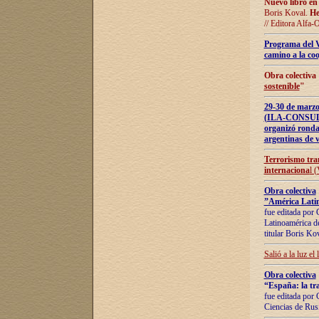
Nuevo libro en
Boris Koval.
He
// Editora Alfa-
Programa del 
camino a la coo
Obra colectiva
sostenible
"
29-30 de ma
(ILA-CONSULT
organizó ronda
argentinas de v
Terrorismo tra
internaciona
l 
Obra colectiva
”América Latin
fue editada por 
Latinoamérica de
titular Boris Ko
Salió a la luz el
Obra colectiva
“España: la tra
fue editada por 
Ciencias de Rus