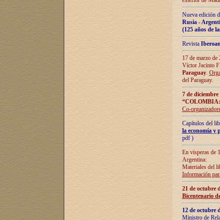
exterior de Madr
Nueva edición d
Rusia - Argent
(125 años de la
Revista
Iberoa
17 de marzo de 2
Víctor Jacinto 
Paraguay
.
Orga
del Paraguay.
7 de diciembre
“COLOMBIA:
Co-organizador
Capítulos del l
la economía y p
pdf )
En vísperas de 1
Argentina:
Materiales del li
Información para
21 de octubre 
Bicentenario d
12 de octubre 
Ministro de Rel