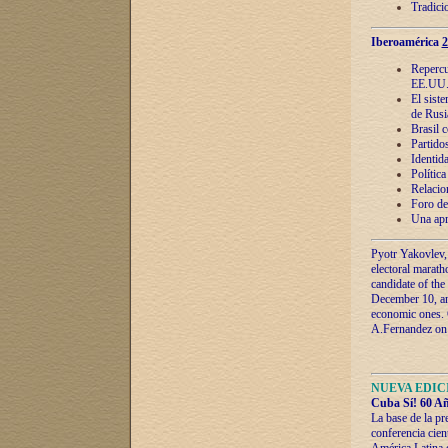
Tradici
Iberoamérica
2
Repercu
EE.UU
El sist
de Rusi
Brasil 
Partidos
Identida
Polític
Relacio
Foro de
Una apr
Pyotr Yakovlev,
electoral marath
candidate of the
December 10, and
economic ones. C
A.Fernandez on t
NUEVA EDICI
Cuba Sí! 60 Añ
La base de la pr
conferencia cien