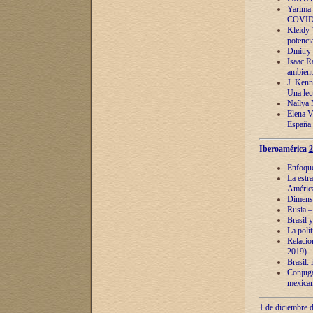
Yarima 
COVID
Kleidy 
potenci
Dmitry 
Isaac Ra
ambient
J. Kenn
Una lect
Naílya 
Elena 
España
Iberoamérica
2
Enfoques
La estr
América
Dimensi
Rusia – 
Brasil y
La polí
Relacion
2019)
Brasil: 
Conjugac
mexican
1 de diciembre d