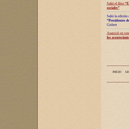
Salió el libro
“
E
sociales
”
Salió la edición
“Presidentes de
Gisbert
Apareció en vent
los acontecimie
INICIO
GE