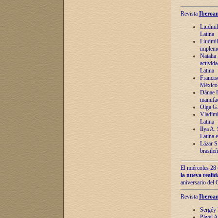
Revista
Iberoam
Liudmil
Latina
Liudmil
impleme
Natalia
activida
Latina
Francis
México 
Dánae D
manufac
Olga G.
Vladími
Latina
Ilya A.
Latina 
Lázar S.
brasile
El miércoles 28 
la nueva reali
aniversario del
Revista
Iberoam
Sergéy 
Pável A