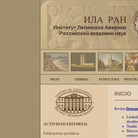
INICIO
GENERAL
ESTRUCTURA
INVESTI
INICIO
Revista
Iberoam
Liudmil
desafíos
ACTIVIDAD EDITORIAL
Natalia
Marcos A
Publicaciones periódicas:
exterio