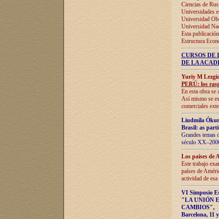
Ciencias de Rus
Universidades e
Universidad Obe
Universidad Na
Esta publicación
Estructura Econ
CURSOS DE 
DE LA ACAD
Yuriy M Lezgi
PERÚ: los rasg
En esta obra se 
Así mismo se est
comerciales exte
Liudmila Ókun
Brasil: as part
Grandes temas da
século XX–2006
Los países de 
Este trabajo exa
países de Améric
actividad de esa
VI Simposio E
"LA UNIÓN 
CAMBIOS"
,
Barcelona, 11 y