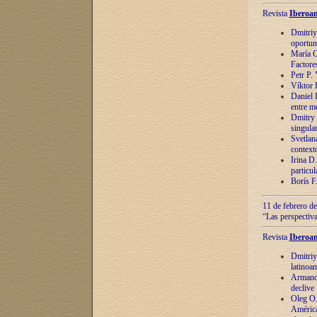
Revista
Iberoam
Dmitriy
oportun
María C
Factore
Petr P.
Víktor 
Daniel 
entre m
Dmitry 
singula
Svetlan
context
Irina D
particul
Borís F
11 de febrero de
“Las perspectiva
Revista
Iberoam
Dmitriy
latinoa
Armando
declive
Oleg O.
América