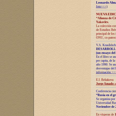
Leonardo Alm
foto>>>)
NUEVA EDIC
“Alianza de Civi
Yakovlev.
La colección con
de Estudios Ibér
principal de los
ONU, co-patroci
V.A. Krasílshch
DESARROLLO
(un ensayo del 
En el libro se a
per capita, de l
año 1990. Se ana
desventajas del 
información >>
E.I. Beliakova
Jorge Amado «r
Conferencia cien
“Rusia en el g
Se organiza por 
Universidad Rus
Noviembre de 
En vísperas de
1