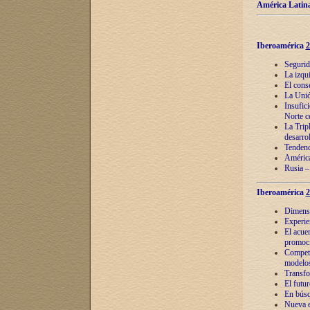
América Latina
Iberoamérica
2
Segurid
La izqu
El cons
La Unió
Insufic
Norte c
La Tripl
desarro
Tendenci
América
Rusia –
Iberoamérica
2
Dimensió
Experie
El acue
promoci
Competi
modelos
Transfo
El futu
En búsq
Nueva e