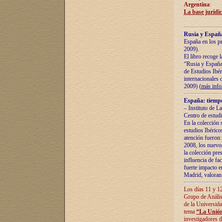
Argentina
:
La base jurídic
Rusia y España
España en los pr
2009).
El libro recoge 
“Rusia y España 
de Estudios Ibér
internacionales 
2009) (
más inf
España: tiempo
– Instituto de L
Centro de estud
En la colección 
estudios Ibérico
atención fueron:
2008, los nuevos
la colección pre
influencia de fac
fuerte impacto en
Madrid, valoran 
Los días 11 y 12
Grupo de Anális
de la Universida
tema
“La Unión
investigadores d