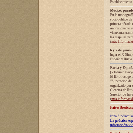
Establecimiento
México: parado
En la monografía
sociopolítico de
primera década d
impresionante a
viene arrastrand
las disputas pe
(
más informaci
6 y 7 de junio 
lugar el X Simp
España y Rusia"
Rusia y España 
(Vladímir Davyd
El libro recoge 
“Superación de l
organizado por e
Ciencias de Rus
Surerior de Inve
(
más informaci
Países ibéricos
Irina Sinélschik
La práctica esp
información>>