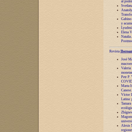
al pode
Svetlan
Anatoly
Transfo
Gabino 
y acumu
Lyudmil
Elena V.
Natalia
Postmod
Revista
Iberoam
José Ma
macroec
Valeria
monetari
Petr P.
COVID
Marta Is
Canese. 
Víctor 
Latina:
Tamara 
ecológi
Zbígnev
Magomed
univers
Alexis 
regiones