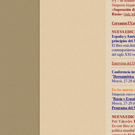
6 y 7 de octubre
Simposio hispan
«
Superación de 
Rusia
» (
más in
CervantesTV.e
NUEVA EDICI
España y Améric
principios del 
El libro está de
contemporáneos -
del siglo XXI ex
Entrevista del 
Conferencia in
“
Iberoamérica 
Moscú, 27-29 de
En los marcos 
Simposio ruso-
"
Rusia y Españ
Moscú, 27-29 de
Programa del 
NUEVA EDIC
Petr Yákovlev.
En este libro se
política mundial