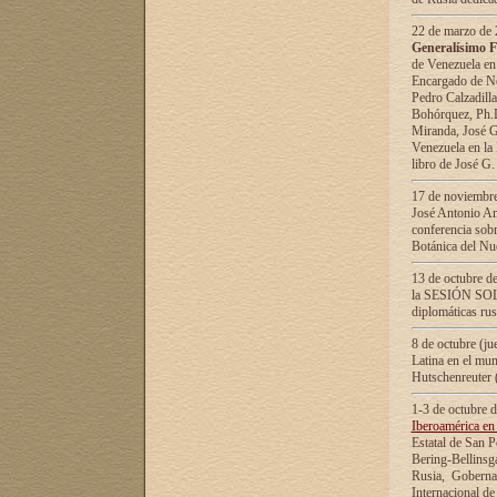
22 de marzo de 2
Generalísimo F
de Venezuela en
Encargado de Neg
Pedro Calzadilla
Bohórquez, Ph.D.
Miranda, José G
Venezuela en la 
libro de José G
17 de noviembre
José Antonio Am
conferencia sobr
Botánica del Nu
13 de octubre de
la SESIÓN SOLEM
diplomáticas rus
8 de octubre (j
Latina en el mun
Hutschenreuter 
1-3 de octubre 
Iberoamérica en 
Estatal de San P
Bering-Bellinsg
Rusia, Gobernac
Internacional de