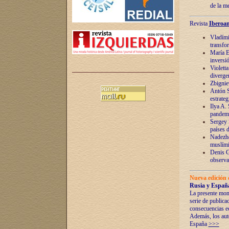
de la m
Revista
Iberoam
Vladímir
transfo
María E
inversi
Violett
diverge
Zbignie
Antón S
estrateg
Ilya A.
pandem
Sergey 
países 
Nadezhd
muslími
Denis G
observac
Nueva edición 
Rusia y España
La presente mono
serie de publica
consecuencias e
Además, los auto
España
>>>