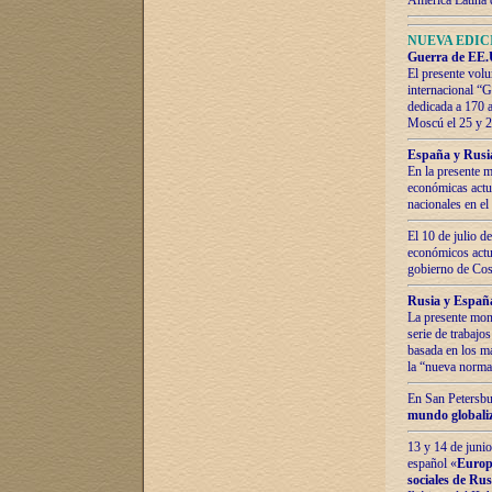
América Latina 
NUEVA EDICI
Guerra de EE.U
El presente volu
internacional “
dedicada a 170 
Moscú el 25 y 
España y Rusia:
En la presente m
económicas actua
nacionales en el
El 10 de julio d
económicos actua
gobierno de Cost
Rusia y España
La presente mono
serie de trabajo
basada en los ma
la “nueva norma
En San Petersbur
mundo globaliza
13 y 14 de junio
español «
Europa
sociales de Ru