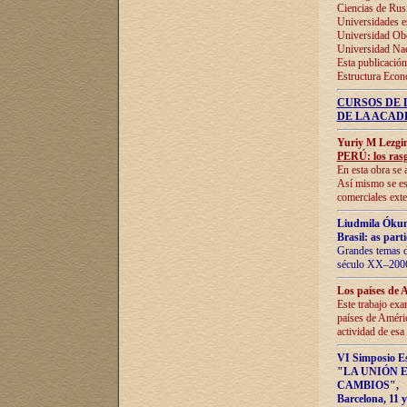
Ciencias de Rus
Universidades e
Universidad Obe
Universidad Na
Esta publicación
Estructura Econ
CURSOS DE 
DE LA ACAD
Yuriy M Lezgi
PERÚ: los rasg
En esta obra se 
Así mismo se est
comerciales exte
Liudmila Ókun
Brasil: as part
Grandes temas da
século XX–2006
Los países de 
Este trabajo exa
países de Améric
actividad de esa
VI Simposio E
"LA UNIÓN 
CAMBIOS"
,
Barcelona, 11 y