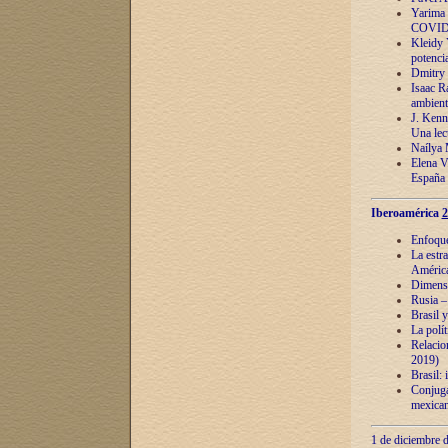
Yarima 
COVID
Kleidy 
potenci
Dmitry 
Isaac Ra
ambient
J. Kenn
Una lect
Naílya 
Elena 
España
Iberoamérica
2
Enfoques
La estr
América
Dimensi
Rusia – 
Brasil y
La polí
Relacion
2019)
Brasil: 
Conjugac
mexican
1 de diciembre d