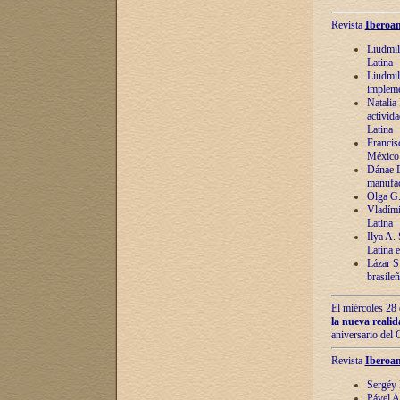
Revista
Iberoam
Liudmil
Latina
Liudmil
impleme
Natalia
activida
Latina
Francis
México 
Dánae D
manufac
Olga G.
Vladími
Latina
Ilya A.
Latina 
Lázar S.
brasile
El miércoles 28 
la nueva reali
aniversario del
Revista
Iberoam
Sergéy 
Pável A