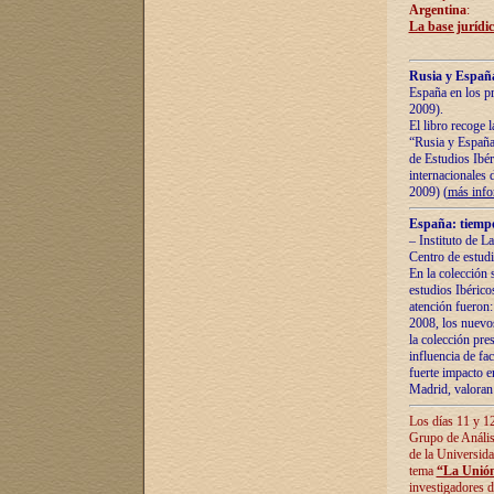
Argentina
:
La base jurídic
Rusia y España
España en los pr
2009).
El libro recoge 
“Rusia y España 
de Estudios Ibér
internacionales 
2009) (
más inf
España: tiempo
– Instituto de L
Centro de estud
En la colección 
estudios Ibérico
atención fueron:
2008, los nuevos
la colección pre
influencia de fac
fuerte impacto en
Madrid, valoran 
Los días 11 y 12
Grupo de Anális
de la Universida
tema
“La Unión
investigadores d