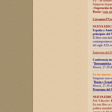
6 y 7 de octubre
Simposio hispan
«
Superación de 
Rusia
» (
más in
CervantesTV.e
NUEVA EDICI
España y Améric
principios del 
El libro está de
contemporáneos -
del siglo XXI ex
Entrevista del 
Conferencia in
“
Iberoamérica 
Moscú, 27-29 de
En los marcos 
Simposio ruso-
"
Rusia y Españ
Moscú, 27-29 de
Programa del 
NUEVA EDIC
Petr Yákovlev.
En este libro se
política mundial