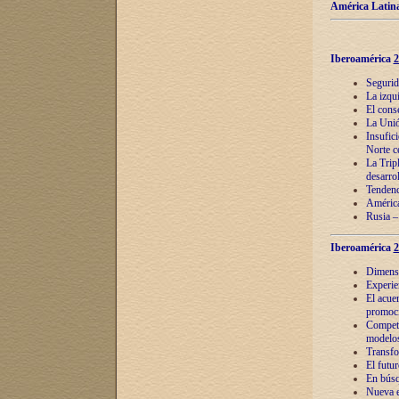
América Latina
Iberoamérica
2
Segurid
La izqu
El cons
La Unió
Insufic
Norte c
La Tripl
desarro
Tendenci
América
Rusia –
Iberoamérica
2
Dimensió
Experie
El acue
promoci
Competi
modelos
Transfo
El futu
En búsq
Nueva e