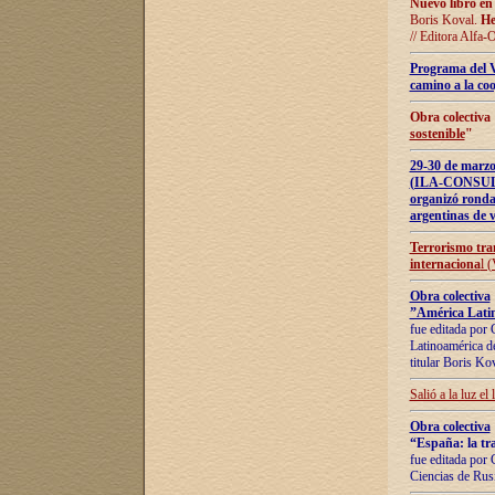
Nuevo libro en
Boris Koval.
He
// Editora Alfa-
Programa del 
camino a la coo
Obra colectiva
sostenible
"
29-30 de ma
(ILA-CONSULT
organizó ronda
argentinas de v
Terrorismo tra
internaciona
l 
Obra colectiva
”América Latin
fue editada por 
Latinoamérica de
titular Boris Ko
Salió a la luz el
Obra colectiva
“España: la tra
fue editada por 
Ciencias de Rus