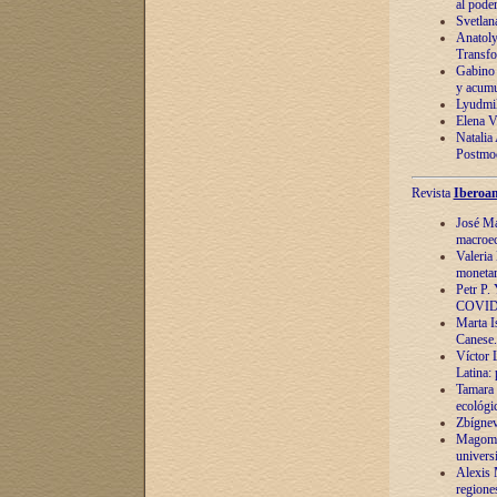
al pode
Svetlan
Anatoly
Transfo
Gabino 
y acumu
Lyudmil
Elena V.
Natalia
Postmod
Revista
Iberoam
José Ma
macroec
Valeria
monetari
Petr P.
COVID
Marta Is
Canese. 
Víctor 
Latina:
Tamara 
ecológi
Zbígnev
Magomed
univers
Alexis 
regiones