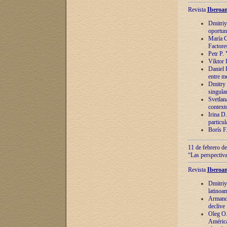
Revista
Iberoam
Dmitriy
oportun
María C
Factore
Petr P.
Víktor 
Daniel 
entre m
Dmitry 
singula
Svetlan
context
Irina D
particul
Borís F
11 de febrero de
“Las perspectiva
Revista
Iberoam
Dmitriy
latinoa
Armando
declive
Oleg O.
América