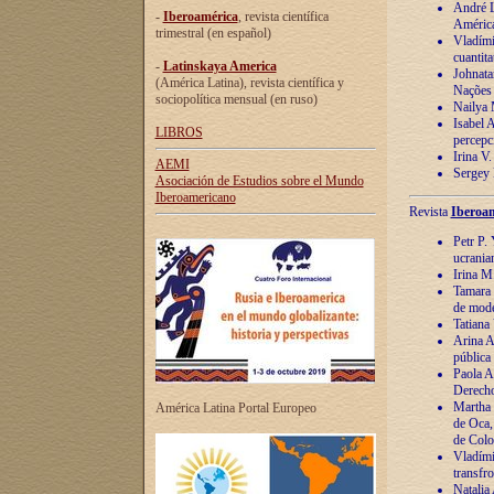
André Lu
-
Iberoamérica
, revista científica
América
trimestral (en español)
Vladímir
cuantita
-
Latinskaya America
Johnata
(América Latina), revista científica y
Nações
sociopolítica mensual (en ruso)
Nailya 
Isabel 
LIBROS
percepc
Irina V
AEMI
Sergey 
Asociación de Estudios sobre el Mundo
Iberoamericano
Revista
Iberoam
Petr P. 
ucrania
Irina M
Tamara 
de mode
Tatiana
Arina A
pública
Paola A
Derecho
Martha 
América Latina Portal Europeo
de Oca,
de Colo
Vladími
transfro
Natalia