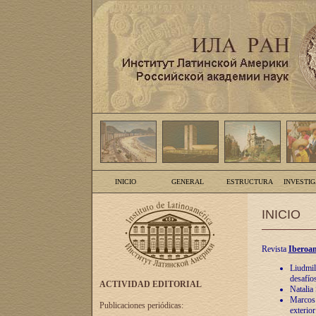
INICIO
GENERAL
ESTRUCTURA
INVESTI
INICIO
Revista
Iberoam
Liudmil
desafíos
ACTIVIDAD EDITORIAL
Natalia
Marcos A
Publicaciones periódicas:
exterio