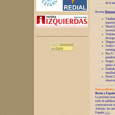
de la m
Revista
Iberoam
Vladímir
transfo
María E
inversi
Violett
diverge
Zbignie
Antón S
estrateg
Ilya A.
pandem
Sergey 
países 
Nadezhd
muslími
Denis G
observac
Nueva edición 
Rusia y España
La presente mono
serie de publica
consecuencias e
Además, los auto
España
>>>