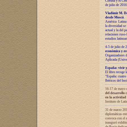
Coruña y el Cent
de julio de 201
Vladímir М. Da
desde Moscú
.
América Latina 
la diversidad se 
actual у lа del p
relaciones ruso-
estudios latino
4-5 de julio de
económica y ec
Organizadores d
Aplicada (Univ
España: vivir y
El libro recoge 
“España: cuatro 
Ibéricos del In
16-17 de mayo d
del desarrollo 
en la actividad
Instituto de La
31 de marzo 2016
diplomáticas en
convoca con el a
inauguró exhibi
de Rusia dedica