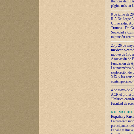
Ibéricos del ILA
página más en la
8 de junio de 20
ILA Dr. Jorge Al
Universidad Aut
Trump». Dr. Ger
Sociedad y Cultu
migración centr
25 y 26 de mayo 
mexicano-estad
motivo de 170 a
Asociación de E
Fundación de Ap
Latinoamérica d
exploración de p
XIX y las consec
contemporáneo
4 de mayo de 201
ACR el profeso
“
Política econó
Facultad de eco
NUEVA EDICI
España y Rusia 
La presente mono
participantes d
España y Rusia f