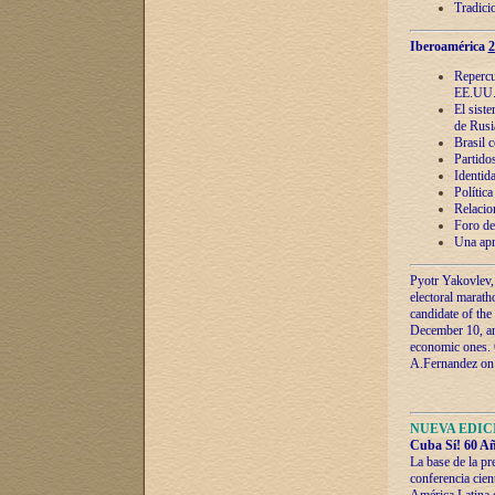
Tradici
Iberoamérica
2
Repercu
EE.UU
El sist
de Rusi
Brasil 
Partidos
Identida
Polític
Relacio
Foro de
Una apr
Pyotr Yakovlev,
electoral marath
candidate of the
December 10, and
economic ones. C
A.Fernandez on t
NUEVA EDICI
Cuba Sí! 60 Añ
La base de la pr
conferencia cien