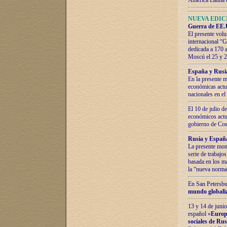
América Latina 
NUEVA EDICI
Guerra de EE.U
El presente volu
internacional “
dedicada a 170 
Moscú el 25 y 
España y Rusia:
En la presente m
económicas actua
nacionales en el
El 10 de julio d
económicos actua
gobierno de Cost
Rusia y España
La presente mono
serie de trabajo
basada en los ma
la “nueva norma
En San Petersbur
mundo globaliza
13 y 14 de junio
español «
Europa
sociales de Ru