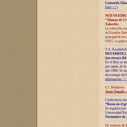
Leonardo Alm
foto>>>)
NUEVA EDIC
“Alianza de Civi
Yakovlev.
La colección con
de Estudios Ibér
principal de los
ONU, co-patroci
V.A. Krasílshch
DESARROLLO
(un ensayo del 
En el libro se a
per capita, de l
año 1990. Se ana
desventajas del 
información >>
E.I. Beliakova
Jorge Amado «r
Conferencia cien
“Rusia en el g
Se organiza por 
Universidad Rus
Noviembre de 
En vísperas de
1