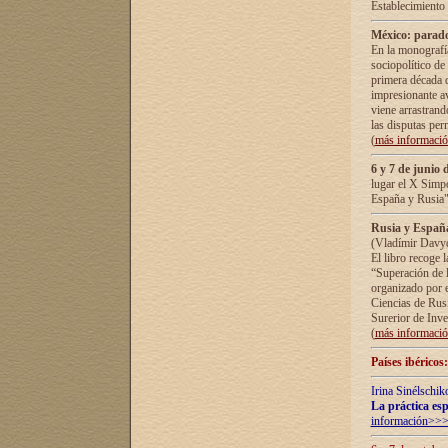
Establecimiento
México: parado
En la monografía
sociopolítico de
primera década d
impresionante a
viene arrastrand
las disputas pe
(
más informaci
6 y 7 de junio 
lugar el X Simp
España y Rusia"
Rusia y España 
(Vladímir Davyd
El libro recoge 
“Superación de l
organizado por e
Ciencias de Rus
Surerior de Inve
(
más informaci
Países ibéricos
Irina Sinélschik
La práctica esp
información>>