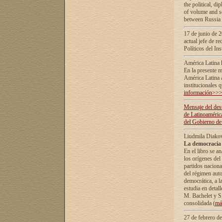
the political, d
of volume and sc
between Russia 
17 de junio de 2
actual jefe de r
Políticos del In
América Latina 
En la presente m
América Latina 
institucionales 
información>>
Mensaje del dest
de Latinoaméric
del Gobierno de
Liudmila Diako
La democracia 
En el libro se a
los orígenes del 
partidos naciona
del régimen auto
democrática, а l
estudia en detall
М. Bachelet у S.
consolidada (
má
27 de febrero d