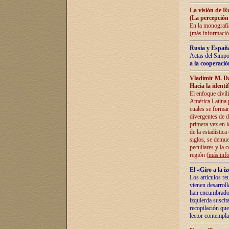
La visión de R
(La percepción
En la monografía
(
más informaci
Rusia y España
Actas del Simpo
a la cooperació
Vladímir M. D
Hacia la identi
El enfoque civil
América Latina pa
cuales se formar
divergentes de d
primera vez en l
de la estadística
siglos, se demue
peculiares y la 
región (
más inf
El «Giro a la 
Los artículos re
vienen desarroll
han encumbrado e
izquierda suscita
recopilación que
lector contempla