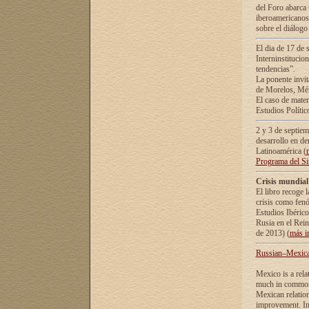
del Foro abarca 
iberoamericanos 
sobre el diálogo 
El dia de 17 de 
Interninstitucio
tendencias”.
La ponente inv
de Morelos, Méx
El caso de mate
Estudios Polític
2 y 3 de septie
desarrollo en de
Latinoamérica (
Programa del S
Crisis mundial
El libro recoge 
crisis como fen
Estudios Ibérico
Rusia en el Rei
de 2013) (
más i
Russian–Mexican
Mexico is a rela
much in common i
Mexican relation
improvement. In 