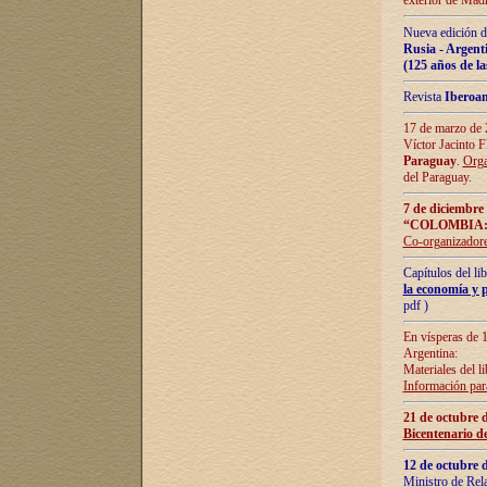
exterior de Madr
Nueva edición d
Rusia - Argent
(125 años de la
Revista
Iberoa
17 de marzo de 2
Víctor Jacinto 
Paraguay
.
Orga
del Paraguay.
7 de diciembre
“COLOMBIA:
Co-organizador
Capítulos del l
la economía y p
pdf )
En vísperas de 1
Argentina:
Materiales del li
Información para
21 de octubre 
Bicentenario d
12 de octubre 
Ministro de Rel