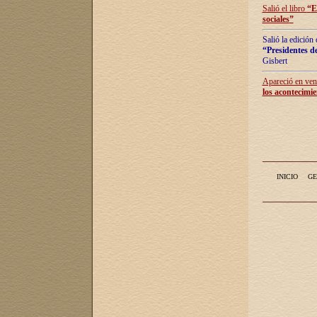
Salió el libro
“
E
sociales
”
Salió la edición
“Presidentes de
Gisbert
Apareció en vent
los acontecimie
INICIO
GE