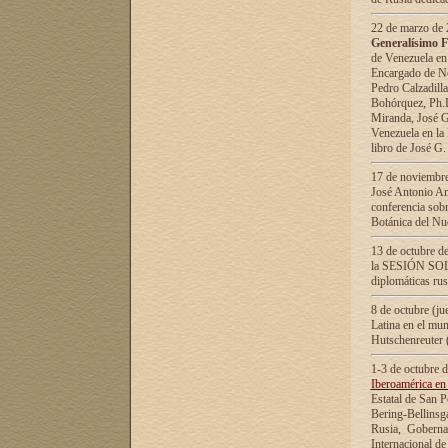
22 de marzo de 2
Generalísimo F
de Venezuela en
Encargado de Neg
Pedro Calzadilla
Bohórquez, Ph.D.
Miranda, José G
Venezuela en la 
libro de José G
17 de noviembre
José Antonio Am
conferencia sobr
Botánica del Nu
13 de octubre de
la SESIÓN SOLEM
diplomáticas rus
8 de octubre (j
Latina en el mun
Hutschenreuter 
1-3 de octubre 
Iberoamérica en 
Estatal de San P
Bering-Bellinsg
Rusia, Gobernac
Internacional de