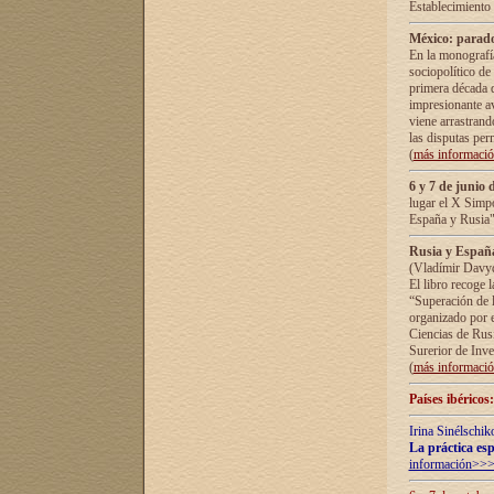
Establecimiento
México: parado
En la monografía
sociopolítico de
primera década d
impresionante a
viene arrastrand
las disputas pe
(
más informaci
6 y 7 de junio 
lugar el X Simp
España y Rusia"
Rusia y España 
(Vladímir Davyd
El libro recoge 
“Superación de l
organizado por e
Ciencias de Rus
Surerior de Inve
(
más informaci
Países ibéricos
Irina Sinélschik
La práctica esp
información>>