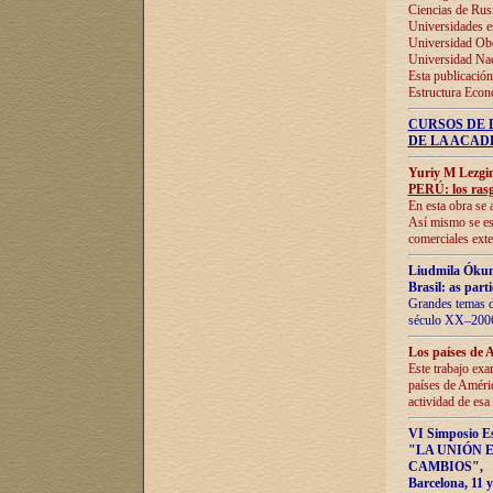
Ciencias de Rus
Universidades e
Universidad Obe
Universidad Na
Esta publicación
Estructura Econ
CURSOS DE 
DE LA ACAD
Yuriy M Lezgi
PERÚ: los rasg
En esta obra se 
Así mismo se est
comerciales exte
Liudmila Ókun
Brasil: as part
Grandes temas da
século XX–2006
Los países de 
Este trabajo exa
países de Améric
actividad de esa
VI Simposio E
"LA UNIÓN 
CAMBIOS"
,
Barcelona, 11 y