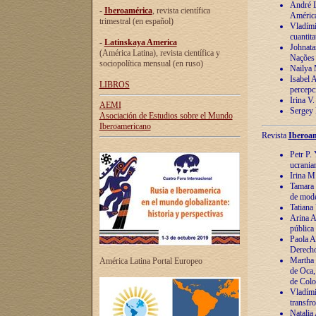
André Lu
-
Iberoamérica
, revista científica
América
trimestral (en español)
Vladímir
cuantita
-
Latinskaya America
Johnata
(América Latina), revista científica y
Nações
sociopolítica mensual (en ruso)
Nailya 
Isabel 
LIBROS
percepc
Irina V
AEMI
Sergey 
Asociación de Estudios sobre el Mundo
Iberoamericano
Revista
Iberoam
Petr P. 
ucrania
Irina M
Tamara 
de mode
Tatiana
Arina A
pública
Paola A
Derecho
Martha 
América Latina Portal Europeo
de Oca,
de Colo
Vladími
transfro
Natalia