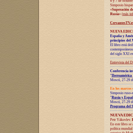
6 y 7 de octubre
Simposio hispan
«
Superación de 
Rusia
» (
más in
CervantesTV.e
NUEVA EDICI
España y Améric
principios del 
El libro está de
contemporáneos -
del siglo XXI ex
Entrevista del 
Conferencia in
“
Iberoamérica 
Moscú, 27-29 de
En los marcos 
Simposio ruso-
"
Rusia y Españ
Moscú, 27-29 de
Programa del 
NUEVA EDIC
Petr Yákovlev.
En este libro se
política mundial