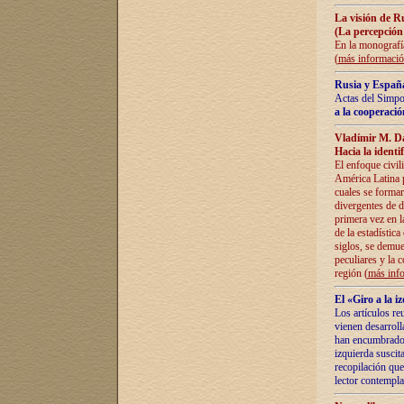
La visión de R
(La percepción
En la monografía
(
más informaci
Rusia y España
Actas del Simpo
a la cooperació
Vladímir M. D
Hacia la identi
El enfoque civil
América Latina pa
cuales se formar
divergentes de d
primera vez en l
de la estadística
siglos, se demue
peculiares y la 
región (
más inf
El «Giro a la 
Los artículos re
vienen desarroll
han encumbrado e
izquierda suscita
recopilación que
lector contempla