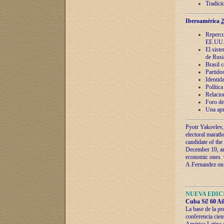
Tradici
Iberoamérica
2
Repercu
EE.UU
El sist
de Rusi
Brasil 
Partidos
Identida
Polític
Relacio
Foro de
Una apr
Pyotr Yakovlev,
electoral marath
candidate of the
December 10, and
economic ones. C
A.Fernandez on t
NUEVA EDICI
Cuba Sí! 60 Añ
La base de la pr
conferencia cien