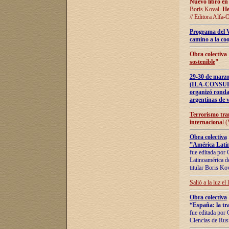
Nuevo libro en
Boris Koval.
He
// Editora Alfa-
Programa del 
camino a la coo
Obra colectiva
sostenible
"
29-30 de ma
(ILA-CONSULT
organizó ronda
argentinas de v
Terrorismo tra
internaciona
l 
Obra colectiva
”América Latin
fue editada por 
Latinoamérica de
titular Boris Ko
Salió a la luz el
Obra colectiva
“España: la tra
fue editada por 
Ciencias de Rus