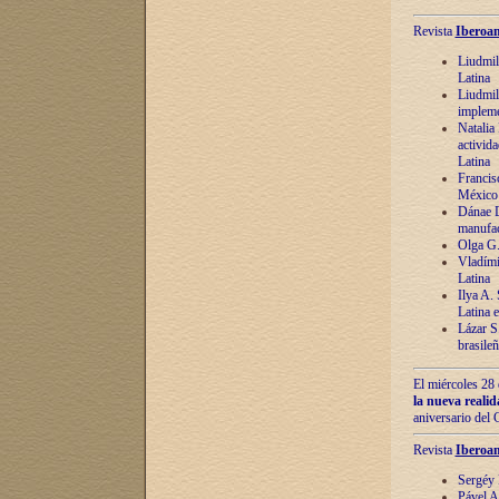
Revista
Iberoam
Liudmil
Latina
Liudmil
impleme
Natalia
activida
Latina
Francis
México 
Dánae D
manufac
Olga G.
Vladími
Latina
Ilya A.
Latina 
Lázar S.
brasile
El miércoles 28 
la nueva reali
aniversario del
Revista
Iberoam
Sergéy 
Pável A