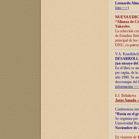
Leonardo Alm
foto>>>)
NUEVA EDIC
“Alianza de Civi
Yakovlev.
La colección con
de Estudios Ibér
principal de los
ONU, co-patroci
V.A. Krasílshch
DESARROLLO
(un ensayo del 
En el libro se a
per capita, de l
año 1990. Se ana
desventajas del 
información >>
E.I. Beliakova
Jorge Amado «r
Conferencia cien
“Rusia en el g
Se organiza por 
Universidad Rus
Noviembre de 
En vísperas de
1