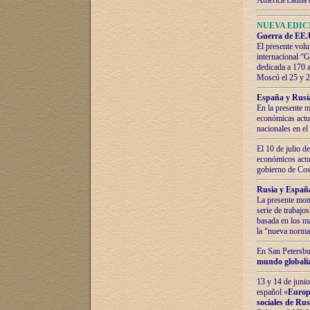
América Latina 
NUEVA EDICI
Guerra de EE.U
El presente volu
internacional “
dedicada a 170 
Moscú el 25 y 
España y Rusia:
En la presente m
económicas actua
nacionales en el
El 10 de julio d
económicos actua
gobierno de Cost
Rusia y España
La presente mono
serie de trabajo
basada en los ma
la “nueva norma
En San Petersbur
mundo globaliza
13 y 14 de junio
español «
Europa
sociales de Ru