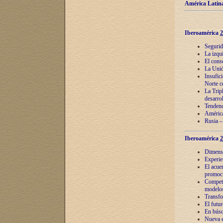
América Latina
Iberoamérica
2
Segurid
La izqu
El cons
La Unió
Insufic
Norte c
La Tripl
desarro
Tendenci
América
Rusia –
Iberoamérica
2
Dimensió
Experie
El acue
promoci
Competi
modelos
Transfo
El futu
En búsq
Nueva e