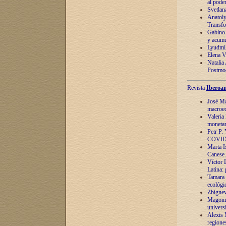
al pode
Svetlan
Anatoly
Transfo
Gabino 
y acumu
Lyudmil
Elena V.
Natalia
Postmod
Revista
Iberoam
José Ma
macroec
Valeria
monetari
Petr P.
COVID
Marta Is
Canese. 
Víctor 
Latina:
Tamara 
ecológi
Zbígnev
Magomed
univers
Alexis 
regiones