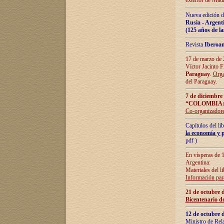
exterior de Madr
Nueva edición d
Rusia - Argent
(125 años de la
Revista
Iberoa
17 de marzo de 2
Víctor Jacinto 
Paraguay
.
Orga
del Paraguay.
7 de diciembre
“COLOMBIA:
Co-organizador
Capítulos del l
la economía y p
pdf )
En vísperas de 1
Argentina:
Materiales del li
Información para
21 de octubre 
Bicentenario d
12 de octubre 
Ministro de Rel