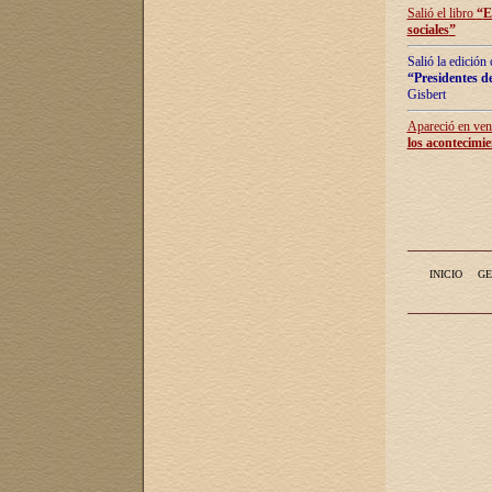
Salió el libro
“
E
sociales
”
Salió la edición
“Presidentes de
Gisbert
Apareció en vent
los acontecimie
INICIO
GE