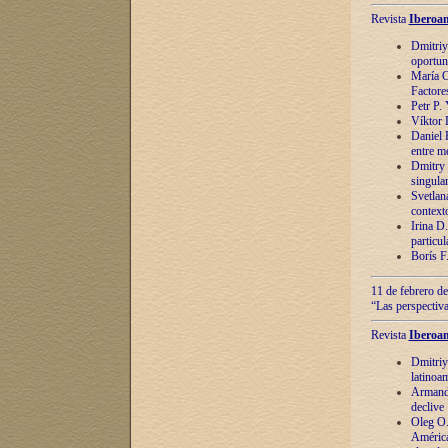
Revista
Iberoam
Dmitriy
oportun
María C
Factore
Petr P.
Víktor 
Daniel 
entre m
Dmitry 
singula
Svetlan
context
Irina D
particul
Borís F
11 de febrero de
“Las perspectiva
Revista
Iberoam
Dmitriy
latinoa
Armando
declive
Oleg O.
América