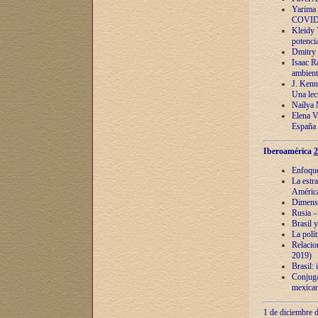
Yarima 
COVID
Kleidy 
potenci
Dmitry 
Isaac Ra
ambient
J. Kenn
Una lect
Naílya 
Elena 
España
Iberoamérica
2
Enfoques
La estr
América
Dimensi
Rusia – 
Brasil y
La polí
Relacion
2019)
Brasil: 
Conjugac
mexican
1 de diciembre d