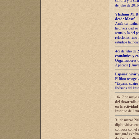
Coruña y el Cent
de julio de 201
Vladímir М. Da
desde Moscú
.
América Latina 
la diversidad se 
actual у lа del p
relaciones ruso-
estudios latino
4-5 de julio de
económica y ec
Organizadores d
Aplicada (Univ
España: vivir y
El libro recoge 
“España: cuatro 
Ibéricos del In
16-17 de mayo d
del desarrollo 
en la actividad
Instituto de La
31 de marzo 2016
diplomáticas en
convoca con el a
inauguró exhibi
de Rusia dedica