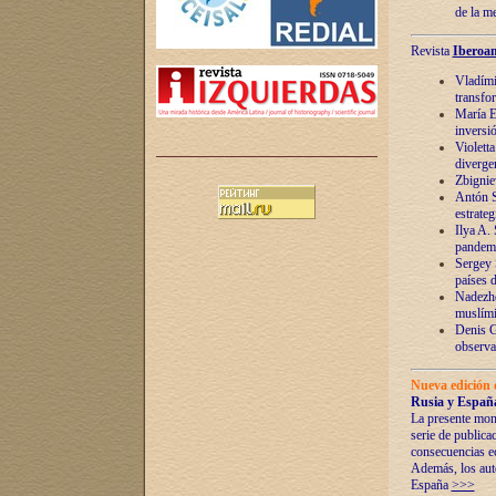
de la m
Revista
Iberoam
Vladímir
transfo
María E
inversi
Violett
diverge
Zbignie
Antón S
estrateg
Ilya A.
pandem
Sergey 
países 
Nadezhd
muslími
Denis G
observac
Nueva edición 
Rusia y España
La presente mono
serie de publica
consecuencias e
Además, los auto
España
>>>