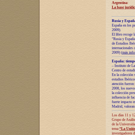
Argentina
:
La base jurídic
Rusia y España
España en los pr
2009).
El libro recoge 
“Rusia y España 
de Estudios Ibér
internacionales 
2009) (
más inf
España: tiempo
– Instituto de L
Centro de estud
En la colección 
estudios Ibérico
atención fueron:
2008, los nuevos
la colección pre
influencia de fac
fuerte impacto en
Madrid, valoran 
Los días 11 y 12
Grupo de Anális
de la Universida
tema
“La Unión
investigadores d