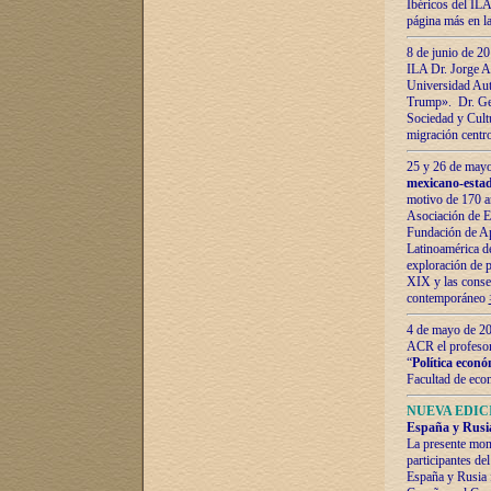
Ibéricos del ILA
página más en la
8 de junio de 20
ILA Dr. Jorge Al
Universidad Aut
Trump». Dr. Ger
Sociedad y Cultu
migración centr
25 y 26 de mayo 
mexicano-estad
motivo de 170 a
Asociación de E
Fundación de Ap
Latinoamérica d
exploración de p
XIX y las consec
contemporáneo
4 de mayo de 201
ACR el profeso
“
Política econó
Facultad de eco
NUEVA EDICI
España y Rusia 
La presente mono
participantes d
España y Rusia f