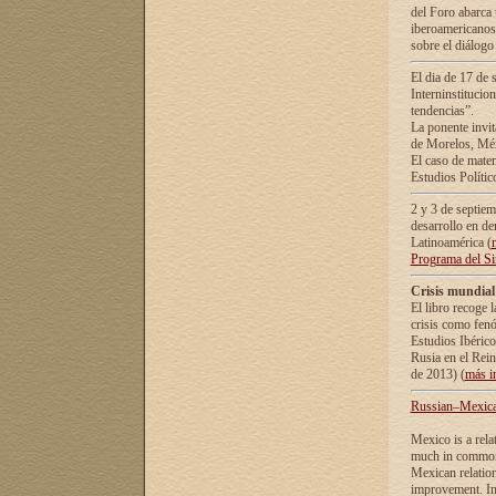
del Foro abarca 
iberoamericanos 
sobre el diálogo 
El dia de 17 de 
Interninstitucio
tendencias”.
La ponente inv
de Morelos, Méx
El caso de mate
Estudios Polític
2 y 3 de septie
desarrollo en de
Latinoamérica (
Programa del S
Crisis mundial
El libro recoge 
crisis como fen
Estudios Ibérico
Rusia en el Rei
de 2013) (
más i
Russian–Mexican
Mexico is a rela
much in common i
Mexican relation
improvement. In 