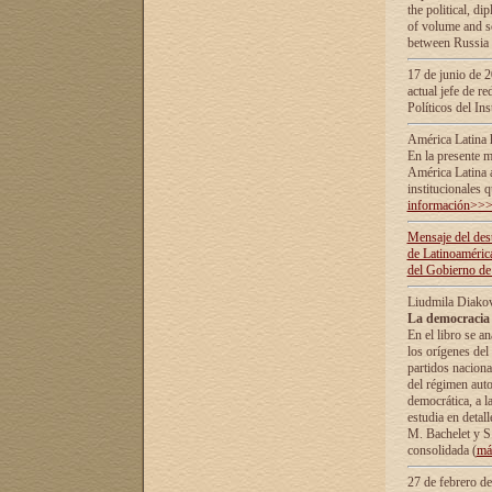
the political, d
of volume and sc
between Russia 
17 de junio de 2
actual jefe de r
Políticos del In
América Latina 
En la presente m
América Latina 
institucionales 
información>>
Mensaje del dest
de Latinoaméric
del Gobierno de
Liudmila Diako
La democracia 
En el libro se a
los orígenes del 
partidos naciona
del régimen auto
democrática, а l
estudia en detall
М. Bachelet у S.
consolidada (
má
27 de febrero d