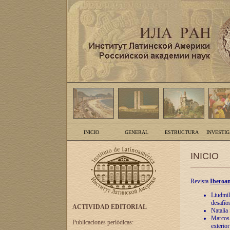
INICIO
GENERAL
ESTRUCTURA
INVESTI
INICIO
Revista
Iberoam
Liudmil
desafíos
ACTIVIDAD EDITORIAL
Natalia
Marcos A
Publicaciones periódicas:
exterio