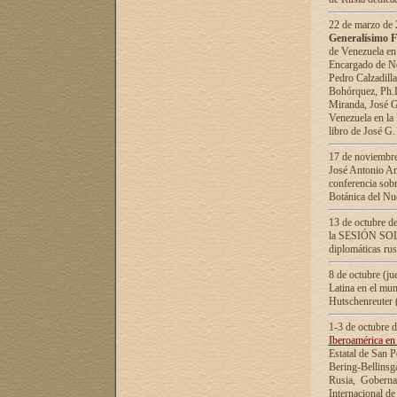
22 de marzo de 2
Generalísimo F
de Venezuela en
Encargado de Neg
Pedro Calzadilla
Bohórquez, Ph.D.
Miranda, José G
Venezuela en la 
libro de José G
17 de noviembre
José Antonio Am
conferencia sobr
Botánica del Nu
13 de octubre de
la SESIÓN SOLEM
diplomáticas rus
8 de octubre (j
Latina en el mun
Hutschenreuter 
1-3 de octubre 
Iberoamérica en 
Estatal de San P
Bering-Bellinsg
Rusia, Gobernac
Internacional de