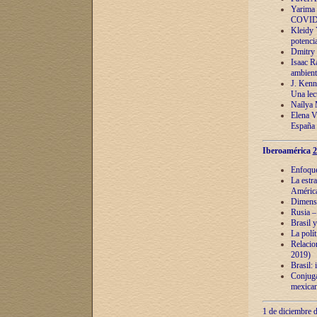
Yarima 
COVID
Kleidy 
potenci
Dmitry 
Isaac Ra
ambient
J. Kenn
Una lect
Naílya 
Elena 
España
Iberoamérica
2
Enfoques
La estr
América
Dimensi
Rusia – 
Brasil y
La polí
Relacion
2019)
Brasil: 
Conjugac
mexican
1 de diciembre d