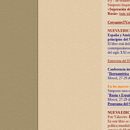
6 y 7 de octubre
Simposio hispan
«
Superación de 
Rusia
» (
más in
CervantesTV.e
NUEVA EDICI
España y Améric
principios del 
El libro está de
contemporáneos -
del siglo XXI ex
Entrevista del 
Conferencia in
“
Iberoamérica 
Moscú, 27-29 de
En los marcos 
Simposio ruso-
"
Rusia y Españ
Moscú, 27-29 de
Programa del 
NUEVA EDIC
Petr Yákovlev.
En este libro se
política mundial