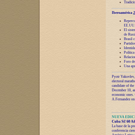
Tradici
Iberoamérica
2
Repercu
EE.UU
El sist
de Rusi
Brasil 
Partidos
Identida
Polític
Relacio
Foro de
Una apr
Pyotr Yakovlev,
electoral marath
candidate of the
December 10, and
economic ones. C
A.Fernandez on t
NUEVA EDICI
Cuba Sí! 60 Añ
La base de la pr
conferencia cien