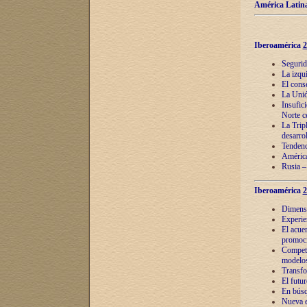
América Latina
Iberoamérica
2
Segurid
La izqu
El cons
La Unió
Insufic
Norte c
La Tripl
desarro
Tendenci
América
Rusia –
Iberoamérica
2
Dimensió
Experie
El acue
promoci
Competi
modelos
Transfo
El futu
En búsq
Nueva e