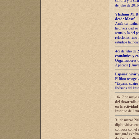
Coruña y el Cent
de julio de 201
Vladímir М. Da
desde Moscú
.
América Latina 
la diversidad se 
actual у lа del p
relaciones ruso-
estudios latino
4-5 de julio de
económica y ec
Organizadores d
Aplicada (Univ
España: vivir y
El libro recoge 
“España: cuatro 
Ibéricos del In
16-17 de mayo d
del desarrollo 
en la actividad
Instituto de La
31 de marzo 2016
diplomáticas en
convoca con el a
inauguró exhibi
de Rusia dedica