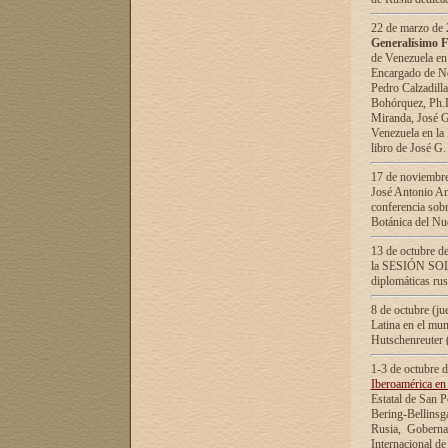
22 de marzo de 2
Generalísimo F
de Venezuela en
Encargado de Neg
Pedro Calzadilla
Bohórquez, Ph.D.
Miranda, José G
Venezuela en la 
libro de José G
17 de noviembre
José Antonio Am
conferencia sobr
Botánica del Nu
13 de octubre de
la SESIÓN SOLEM
diplomáticas rus
8 de octubre (j
Latina en el mun
Hutschenreuter 
1-3 de octubre 
Iberoamérica en 
Estatal de San P
Bering-Bellinsg
Rusia, Gobernac
Internacional de