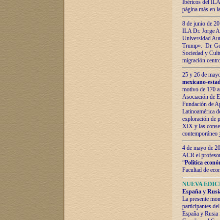
Ibéricos del ILA
página más en la
8 de junio de 20
ILA Dr. Jorge Al
Universidad Aut
Trump». Dr. Ger
Sociedad y Cultu
migración centr
25 y 26 de mayo 
mexicano-estad
motivo de 170 a
Asociación de E
Fundación de Ap
Latinoamérica d
exploración de p
XIX y las consec
contemporáneo
4 de mayo de 201
ACR el profeso
“
Política econó
Facultad de eco
NUEVA EDICI
España y Rusia 
La presente mono
participantes d
España y Rusia f