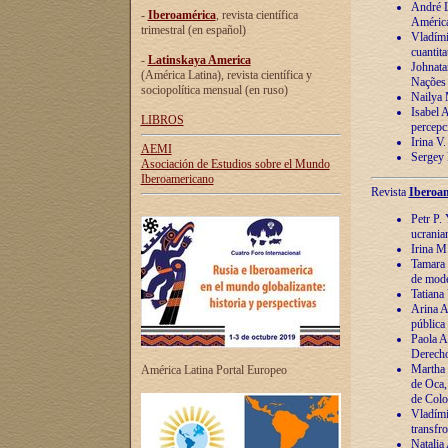
André Lu
-
Iberoamérica
, revista científica
América
trimestral (en español)
Vladímir
cuantita
-
Latinskaya America
Johnata
(América Latina), revista científica y
Nações
sociopolítica mensual (en ruso)
Nailya 
Isabel 
LIBROS
percepc
Irina V
AEMI
Sergey 
Asociación de Estudios sobre el Mundo
Iberoamericano
Revista
Iberoam
Petr P. 
ucrania
Irina M
Tamara 
de mode
Tatiana
Arina A
pública
Paola A
Derecho
Martha 
América Latina Portal Europeo
de Oca,
de Colo
Vladími
transfro
Natalia