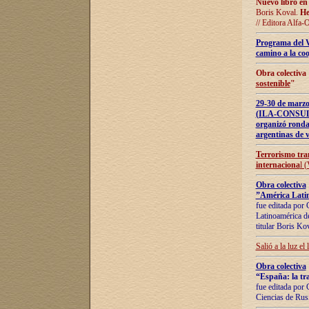
Nuevo libro en
Boris Koval.
He
// Editora Alfa-
Programa del 
camino a la coo
Obra colectiva
sostenible
"
29-30 de ma
(ILA-CONSULT
organizó ronda
argentinas de v
Terrorismo tra
internaciona
l 
Obra colectiva
”América Latin
fue editada por 
Latinoamérica de
titular Boris Ko
Salió a la luz el
Obra colectiva
“España: la tra
fue editada por 
Ciencias de Rus