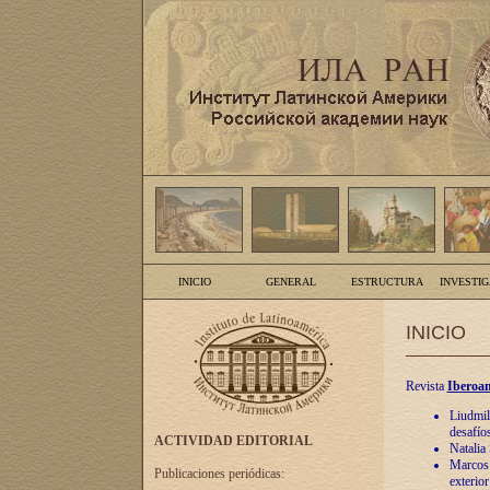
INICIO
GENERAL
ESTRUCTURA
INVESTI
INICIO
Revista
Iberoam
Liudmil
desafíos
ACTIVIDAD EDITORIAL
Natalia
Marcos A
Publicaciones periódicas:
exterio