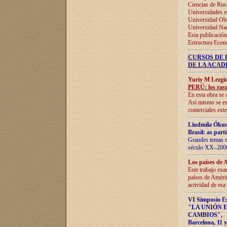
Ciencias de Rus
Universidades e
Universidad Obe
Universidad Na
Esta publicación
Estructura Econ
CURSOS DE 
DE LA ACAD
Yuriy M Lezgi
PERÚ: los rasg
En esta obra se 
Así mismo se est
comerciales exte
Liudmila Ókun
Brasil: as part
Grandes temas da
século XX–2006
Los países de 
Este trabajo exa
países de Améric
actividad de esa
VI Simposio E
"LA UNIÓN 
CAMBIOS"
,
Barcelona, 11 y