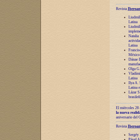
Revista
Iberoam
Liudmil
Latina
Liudmil
impleme
Natalia
activida
Latina
Francis
México 
Dánae D
manufac
Olga G.
Vladími
Latina
Ilya A.
Latina 
Lázar S.
brasile
El miércoles 28 
la nueva reali
aniversario del
Revista
Iberoam
Sergéy 
Pável A