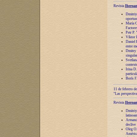
Revista
Iberoam
Dmitriy
oportun
María C
Factore
Petr P.
Víktor 
Daniel 
entre m
Dmitry 
singula
Svetlan
context
Irina D
particul
Borís F
11 de febrero de
“Las perspectiva
Revista
Iberoam
Dmitriy
latinoa
Armando
declive
Oleg O.
América