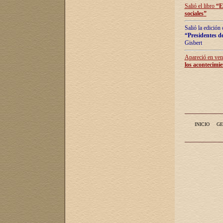
Salió el libro
“
E
sociales
”
Salió la edición
“Presidentes de
Gisbert
Apareció en vent
los acontecimie
INICIO
GE