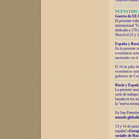
América Latina 
NUEVA EDICI
Guerra de EE.U
El presente volu
internacional “
dedicada a 170 
Moscú el 25 y 
España y Rusia:
En la presente m
económicas actua
nacionales en el
El 10 de julio d
económicos actua
gobierno de Cost
Rusia y España
La presente mono
serie de trabajo
basada en los ma
la “nueva norma
En San Petersbur
mundo globaliza
13 y 14 de junio
español «
Europa
sociales de Ru