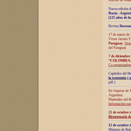
exterior de Madr
Nueva edición d
Rusia - Argent
(125 años de la
Revista
Iberoa
17 de marzo de 2
Víctor Jacinto 
Paraguay
.
Orga
del Paraguay.
7 de diciembre
“COLOMBIA:
Co-organizador
Capítulos del l
la economía y p
pdf )
En vísperas de 1
Argentina:
Materiales del li
Información para
21 de octubre 
Bicentenario d
12 de octubre 
Ministro de Rel