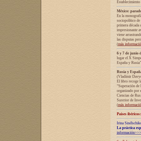
Establecimiento
México: parado
En la monografía
sociopolítico de
primera década d
impresionante a
viene arrastrand
las disputas pe
(
más informaci
6 y 7 de junio 
lugar el X Simp
España y Rusia"
Rusia y España 
(Vladímir Davyd
El libro recoge 
“Superación de l
organizado por e
Ciencias de Rus
Surerior de Inve
(
más informaci
Países ibéricos
Irina Sinélschik
La práctica esp
información>>