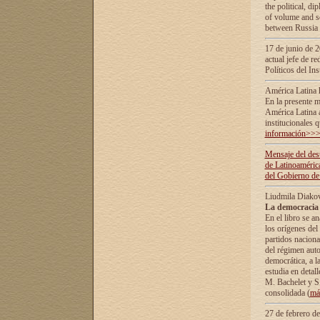
the political, d
of volume and sc
between Russia 
17 de junio de 2
actual jefe de r
Políticos del In
América Latina 
En la presente m
América Latina 
institucionales 
información>>
Mensaje del dest
de Latinoaméric
del Gobierno de
Liudmila Diako
La democracia 
En el libro se a
los orígenes del 
partidos naciona
del régimen auto
democrática, а l
estudia en detall
М. Bachelet у S.
consolidada (
má
27 de febrero d