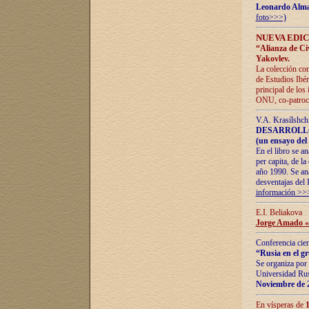
Leonardo Alm
foto>>>)
NUEVA EDIC
“Alianza de Civi
Yakovlev.
La colección con
de Estudios Ibér
principal de los
ONU, co-patroci
V.A. Krasílshch
DESARROLLO
(un ensayo del 
En el libro se a
per capita, de l
año 1990. Se ana
desventajas del 
información >>
E.I. Beliakova
Jorge Amado «r
Conferencia cien
“Rusia en el g
Se organiza por 
Universidad Rus
Noviembre de 
En vísperas de
1