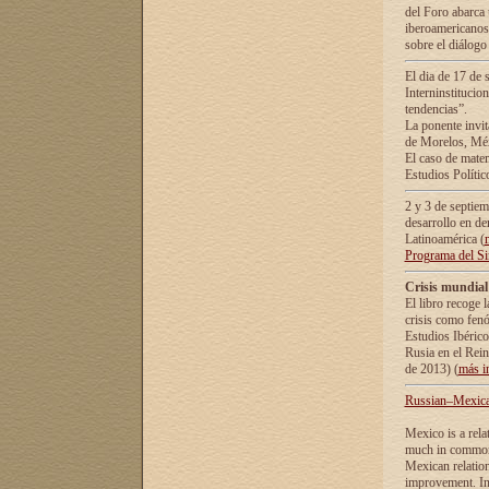
del Foro abarca 
iberoamericanos 
sobre el diálogo 
El dia de 17 de 
Interninstitucio
tendencias”.
La ponente inv
de Morelos, Méx
El caso de mate
Estudios Polític
2 y 3 de septie
desarrollo en de
Latinoamérica (
Programa del S
Crisis mundial
El libro recoge 
crisis como fen
Estudios Ibérico
Rusia en el Rei
de 2013) (
más i
Russian–Mexican
Mexico is a rela
much in common i
Mexican relation
improvement. In 