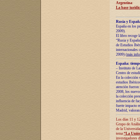
Argentina
:
La base jurídic
Rusia y España
España en los pr
2009).
El libro recoge 
“Rusia y España 
de Estudios Ibér
internacionales 
2009) (
más inf
España: tiempo
– Instituto de L
Centro de estud
En la colección 
estudios Ibérico
atención fueron:
2008, los nuevos
la colección pre
influencia de fac
fuerte impacto en
Madrid, valoran 
Los días 11 y 12
Grupo de Anális
de la Universida
tema
“La Unión
investigadores d