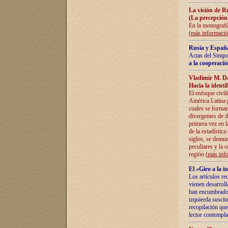
La visión de R
(La percepción
En la monografía
(
más informaci
Rusia y España
Actas del Simpo
a la cooperació
Vladímir M. D
Hacia la identi
El enfoque civil
América Latina pa
cuales se formar
divergentes de d
primera vez en l
de la estadística
siglos, se demue
peculiares y la 
región (
más inf
El «Giro a la 
Los artículos re
vienen desarroll
han encumbrado e
izquierda suscita
recopilación que
lector contempla