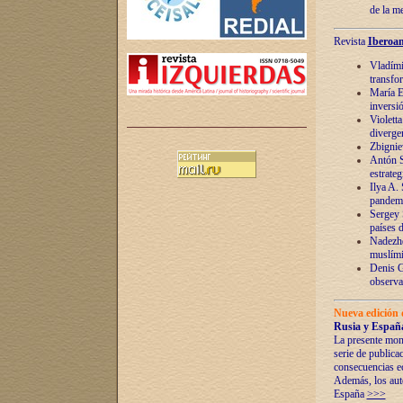
de la m
Revista
Iberoam
Vladímir
transfo
María E
inversi
Violett
diverge
Zbignie
Antón S
estrateg
Ilya A.
pandem
Sergey 
países 
Nadezhd
muslími
Denis G
observac
Nueva edición 
Rusia y España
La presente mono
serie de publica
consecuencias e
Además, los auto
España
>>>