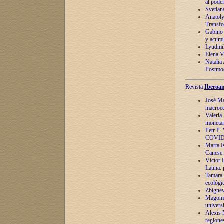
al pode
Svetlan
Anatoly
Transfo
Gabino 
y acumu
Lyudmil
Elena V.
Natalia
Postmod
Revista
Iberoam
José Ma
macroec
Valeria
monetari
Petr P.
COVID
Marta Is
Canese. 
Víctor 
Latina:
Tamara 
ecológi
Zbígnev
Magomed
univers
Alexis 
regiones