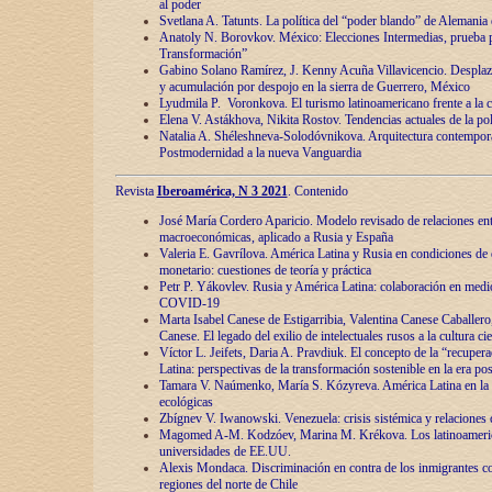
al poder
Svetlana A. Tatunts. La política del “poder blando” de Alemania
Anatoly N. Borovkov. México: Elecciones Intermedias, prueba p
Transformación”
Gabino Solano Ramírez, J. Kenny Acuña Villavicencio. Desplaz
y acumulación por despojo en la sierra de Guerrero, México
Lyudmila P. Voronkova. El turismo latinoamericano frente a la c
Elena V. Astákhova, Nikita Rostov. Tendencias actuales de la pol
Natalia A. Shéleshneva-Solodóvnikova. Arquitectura contemporá
Postmodernidad a la nueva Vanguardia
Revista
Iberoamérica, N 3 2021
. Contenido
José María Cordero Aparicio. Modelo revisado de relaciones ent
macroeconómicas, aplicado a Rusia y España
Valeria E. Gavrílova. América Latina y Rusia en condiciones de d
monetario: cuestiones de teoría y práctica
Petr P. Yákovlev. Rusia y América Latina: colaboración en medi
COVID-19
Marta Isabel Canese de Estigarribia, Valentina Canese Caballero, 
Canese. El legado del exilio de intelectuales rusos a la cultura ci
Víctor L. Jeifets, Daria A. Pravdiuk. El concepto de la “recuper
Latina: perspectivas de la transformación sostenible en la era p
Tamara V. Naúmenko, María S. Kózyreva. América Latina en la 
ecológicas
Zbígnev V. Iwanowski. Venezuela: crisis sistémica y relaciones c
Magomed A-M. Kodzóev, Marina M. Krékova. Los latinoameric
universidades de EE.UU.
Alexis Mondaca. Discriminación en contra de los inmigrantes c
regiones del norte de Chile