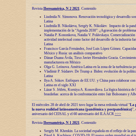
Revista
Iberoamérica, N 2 2021
. Contenido
Liudmila N. Símonova. Renovaciόn tecnolόgica y desarrollo s
Latina
Liudmila B. Nikoláeva, Sergéy K. Nikoláev. Impacto de la pand
implementaciόn de la “Agenda 2030”: ¿Agravaciόn de problemas 
Natalia P. Kononkova, Natalia V. Polávskaya. Comercializaciόn 
actividad intelectual como factor del desarrollo de la industria 
Latina
Francisco García Fernández, José Luis López Gómez. Capacida
México y Rusia: un análisis comparativo
Dánae Duana Ávila, Tirso Javier Hernández Gracia. Crecimiento 
manufacturera en México
Olga G. Leόnova. América Latina en la zona de la turbulencia pol
Vladímir P. Súdarev. De Trump a Biden: evoluciόn de la políti
Latina
Ilya A. Sόkov. Enfόques de EE.UU. y China para colaborar con 
Latina en el siglo XXI
Lázar S. Jéifets, Kseniya A. Konoválova. La lόgica histόrica de l
brasileñas: acerca de la confrontaciόn entre Jair Bolsonaro y Al
El miércoles 28 de abril de 2021 tuvo lugar la mesa redonda virtual “
La 
la nueva realidad latinoamericana (pandémica y postpandémica)
”,
aniversario del CEISAL y el 60 aniversario del ILA ACR
>>>
Revista
Iberoamérica, N 1 2021
. Contenido
Sergéy M. Khenkin. La sociedad española en el reflejo de la pa
Pável A. Kuchínov. COVID-19: El nuevo orden mundial en el t