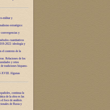
o-militar y
nalismo estratégico:
e convergencias y
étodos cuantitativos
019-2022: ideología y
 el contexto de la
ras. Relaciones de los
unidades y retos
 de tradiciones hispano-
VI-XVIII. Algunas
spañoles, continua la
tica de la obra es las
l foco de análisis.
cionales de Rusia y