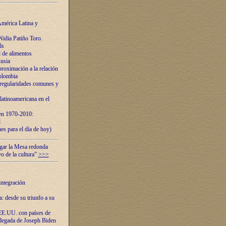
mérica Latina y
idia Patiño Toro.
ls
 de alimentos
usia
roximación a la relación
olombia
 regularidades comunes y
latinoamericana en el
 en 1970-2010:
l
es para el día de hoy)
ugar la Mesa redonda
vo de la cultura”
>>>
integración
 desde su triunfo a su
EE.UU. con países de
llegada de Joseph Biden