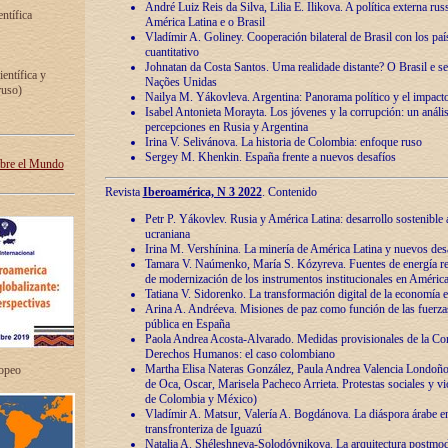
André Luiz Reis da Silva, Lilia E. Ilikova. A política externa ru
entífica
América Latina e o Brasil
Vladímir A. Goliney. Cooperación bilateral de Brasil con los país
cuantitativo
Johnatan da Costa Santos. Uma realidade distante? O Brasil e s
ientífica y
Nações Unidas
ruso)
Nailya M. Yákovleva. Argentina: Panorama político y el impact
Isabel Antonieta Morayta. Los jóvenes y la corrupción: un análi
percepciones en Rusia y Argentina
Irina V. Selivánova. La historia de Colombia: enfoque ruso
Sergey M. Khenkin. España frente a nuevos desafíos
obre el Mundo
Revista
Iberoamérica, N 3 2022
. Contenido
Petr P. Yákovlev. Rusia y América Latina: desarrollo sostenible a 
ucraniana
Irina M. Vershínina. La minería de América Latina y nuevos des
Tamara V. Naúmenko, María S. Kózyreva. Fuentes de energía re
de modernización de los instrumentos institucionales en América
Tatiana V. Sidorenko. La transformación digital de la economía 
Arina A. Andréeva. Misiones de paz como función de las fuerza
pública en España
Paola Andrea Acosta-Alvarado. Medidas provisionales de la Cor
Derechos Humanos: el caso colombiano
Martha Elisa Nateras González, Paula Andrea Valencia Londoñ
ropeo
de Oca, Oscar, Marisela Pacheco Arrieta. Protestas sociales y vi
de Colombia y México)
Vladímir A. Matsur, Valería A. Bogdánova. La diáspora árabe e
transfronteriza de Iguazú
Natalia A. Shéleshneva-Solodóvnikova. La arquitectura postmod