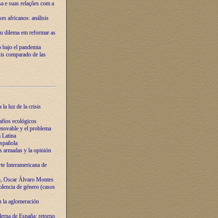
ssa e suas relações com a
es africanos: análisis
eu dilema em reformar as
o bajo el pandemia
sis comparado de las
la luz de la crisis
afíos ecológicos
novable y el problema
 Latina
española
s armadas y la opinión
te Interamericana de
o, Oscar Álvaro Montes
olencia de género (casos
n la aglomeración
erna de España: retorno