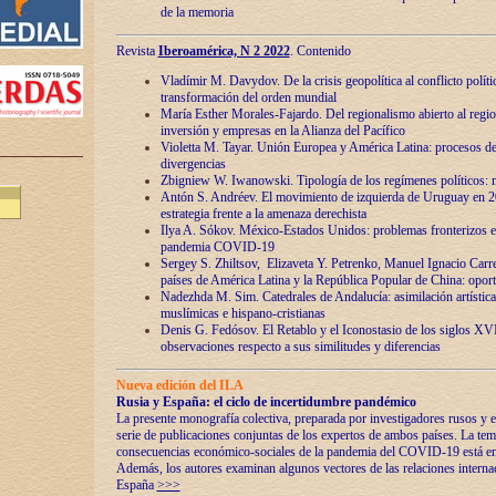
de la memoria
Revista
Iberoamérica, N 2 2022
. Contenido
Vladímir M. Davydov. De la crisis geopolítica al conflicto polític
transformación del orden mundial
María Esther Morales-Fajardo. Del regionalismo abierto al regio
inversión y empresas en la Alianza del Pacífico
Violetta M. Tayar. Unión Europea y América Latina: procesos d
divergencias
Zbigniew W. Iwanowski. Tipología de los regímenes políticos: m
Antón S. Andréev. El movimiento de izquierda de Uruguay en 2
estrategia frente a la amenaza derechista
Ilya A. Sókov. México-Estados Unidos: problemas fronterizos en
pandemia COVID-19
Sergey S. Zhiltsov, Elizaveta Y. Petrenko, Manuel Ignacio Carre
países de América Latina y la República Popular de China: oport
Nadezhda M. Sim. Catedrales de Andalucía: asimilación artística
muslímicas e hispano-cristianas
Denis G. Fedósov. El Retablo y el Iconostasio de los siglos X
observaciones respecto a sus similitudes y diferencias
Nueva edición del ILA
Rusia y España: el ciclo de incertidumbre pandémico
La presente monografía colectiva, preparada por investigadores rusos y e
serie de publicaciones conjuntas de los expertos de ambos países. La temá
consecuencias económico-sociales de la pandemia del COVID-19 está en e
Además, los autores examinan algunos vectores de las relaciones interna
España
>>>