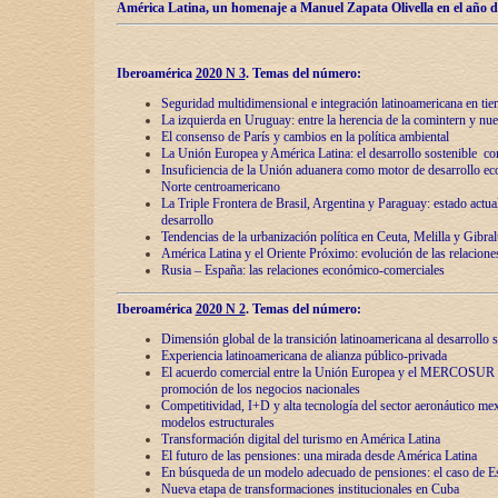
América Latina, un homenaje a Manuel Zapata Olivella en el año d
Iberoamérica
2020 N 3
.
Temas del número:
Seguridad multidimensional e integración latinoamericana en tie
La izquierda en Uruguay: entre la herencia de lа comintern y nue
El consenso de París y cambios en la política ambiental
La Unión Europea y América Latina: el desarrollo sostenible con
Insuficiencia de la Unión aduanera como motor de desarrollo ec
Norte centroamericano
La Triple Frontera de Brasil, Argentina y Paraguay: estado actual
desarrollo
Tendencias de la urbanización política en Ceuta, Melilla y Gibral
América Latina y el Oriente Próximo: evolución de las relacione
Rusia – España: las relaciones económico-comerciales
Iberoamérica
2020 N 2
.
Temas del número:
Dimensión global de la transición latinoamericana al desarrollo s
Experiencia latinoamericana de alianza público-privada
El acuerdo comercial entre la Unión Europea y el MERCOSUR
promoción de los negocios nacionales
Competitividad, I+D y alta tecnología del sector aeronáutico me
modelos estructurales
Transformación digital del turismo en América Latina
El futuro de las pensiones: una mirada desde América Latina
En búsqueda de un modelo adecuado de pensiones: el caso de E
Nueva etapa de transformaciones institucionales en Cuba