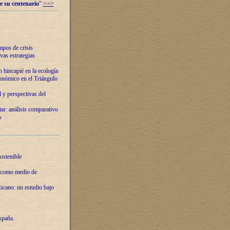
e su centenario
”
>>>
mpos de crisis
vas estrategias
 hincapié en la ecología
onómico en el Triángulo
 y perspectivas del
tar: análisis comparativo
s
ostenible
 como medio de
xicano: un estudio bajo
spaña