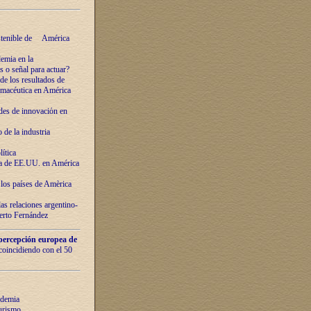
ostenible de América
emia en la
o señal para actuar?
de los resultados de
farmacéutica en América
des de innovaciόn en
de la industria
ítica
ca de EE.UU. en América
los países de Amèrica
as relaciones argentino-
berto Fernández
percepción europea de
 coincidiendo con el 50
ndemia
urismo