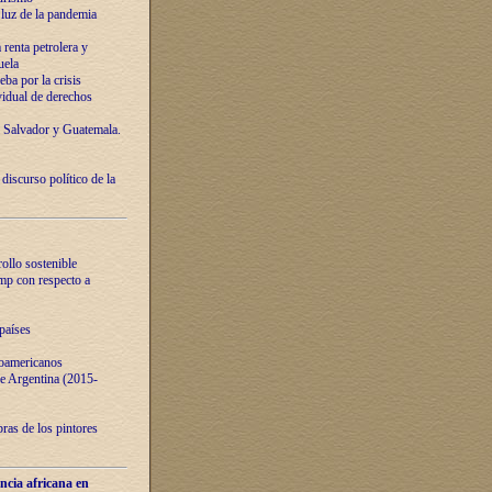
luz de la pandemia
renta petrolera y
uela
ba por la crisis
vidual de derechos
l Salvador y Guatemala.
curso político de la
ollo sostenible
ump con respecto a
países
noamericanos
 de Argentina (2015-
ras de los pintores
ncia africana en