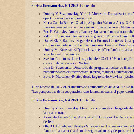
Revista
Iberoamérica, N 1 2022
. Contenido
Dmitriy V. Razumovskiy, Yuri N. Moseykin. Digitalización en A
oportunidades para empresas rusas
María Camila Bermeo-Giraldo, Alejandro Valencia-Arias, Orfa N
Factores asociados a la inversión en criptomonedas en Millennia
Petr P. Yákovlev. América Latina y Rusia en el mercado mundial
Víktor L. Seménov. Transición energética en América Latina y R
Daniel Rivas-Ramírez, Edgar Hernan Fuentes-Contreras. Una ap
entre medio ambiente y derechos humanos. Casos de Brasil y C
Dmitry M. Rozental. El “giro a la izquierda” en América Latina:
singularidades nacionales
SvetlanaA. Tatunts. La crisis global del COVID-19 en la región 
contexto de la oposición Norte-Sur
Irina D. Yakovenko. Desarrollo del programa nuclear de Brasil
particularidades del factor estatal interno, regional e internaciona
Borís F. Martynov. 40 años desde la guerra de Malvinas (leccion
11 de febrero de 2022 en el Instituto de Latinoamérica de la ACR tuvo l
“Las perspectivas de la cooperación ruso-latinoamericana: el papel creati
Revista
Iberoamérica, N 4 2021
. Contenido
Dmitriy V. Razumovskiy. Desarrollo sostenible en la agenda de 
latinoamericana
Armando Estrada Villa, William Cerón Gonsalez. La Democracia:
declive
Oleg O. Krivolápov, Nataliya V. Stepánova. La cooperación de 
América Latina en el ámbito de seguridad antes y después de la 