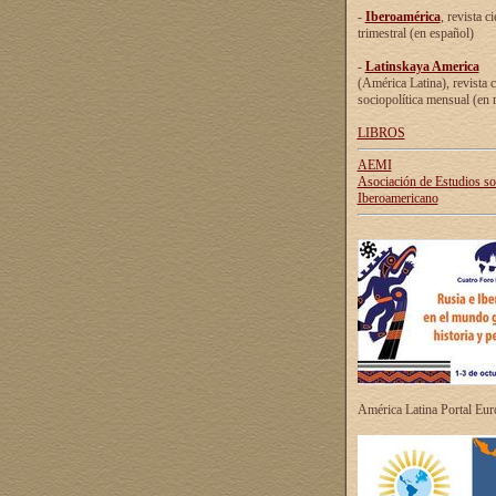
-
Iberoamérica
, revista ci
trimestral (en español)
-
Latinskaya America
(América Latina), revista c
sociopolítica mensual (en 
LIBROS
AEMI
Asociación de Estudios s
Iberoamericano
América Latina Portal Eu