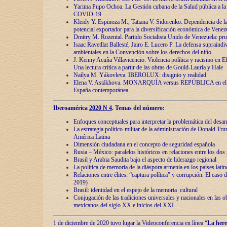
Yarima Pupo Ochoa. La Gestión cubana de la Salud pública a la 
COVID-19
Kleidy Y. Espinoza M., Tatiana V. Sidorenko. Dependencia de la 
potencial exportador para la diversificación económica de Venez
Dmitry M. Rozental. Partido Socialista Unido de Venezuela: prue
Isaac Ravetllat Ballesté, Jairo E. Lucero P. La defensa supraindi
ambientales en la Convención sobre los derechos del niño
J. Kenny Acuña Villavicencio. Violencia política y racismo en E
Una lectura crítica a partir de las obras de Gould-Lauria y Hale
Naílya M. Yákovleva. IBEROLUX: disignio y realidad
Elena V. Astákhova. MONARQUÍA versus REPÚBLICA en el dis
España contemporánea
Iberoamérica
2020 N 4
. Temas del número:
Enfoques conceptuales para interpretar la problemática del desarr
La estrategia político-militar de la administración de Donald Tr
América Latina
Dimensión ciudadana en el concepto de seguridad española
Rusia – México: paralelos históricos en relaciones entre los dos 
Brasil y Arabia Saudita bajo el aspecto de liderazgo regional
La política de memoria de la diáspora armenia en los países lati
Relaciones entre élites: “captura política” y corrupción. El caso
2019)
Brasil: identidad en el espejo de la memoria cultural
Conjugación de las tradiciones universales y nacionales en las ob
mexicanos del siglo XX e inicios del XXI
1 de diciembre de 2020 tuvo lugar la Videoconferencia en línea “
La here