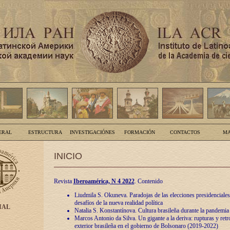
ERAL
ESTRUCTURA
INVESTIGACIÓNES
FORMACIÓN
CONTACTOS
MA
INICIO
Revista
Iberoamérica, N 4 2022
. Contenido
Liudmila S. Okuneva. Paradojas de las elecciones presidenciales
desafíos de la nueva realidad política
IAL
Natalia S. Konstantínova. Cultura brasileña durante la pandemia
Marcos Antonio da Silva. Un gigante a la deriva: rupturas y retro
exterior brasileña en el gobierno de Bolsonaro (2019-2022)