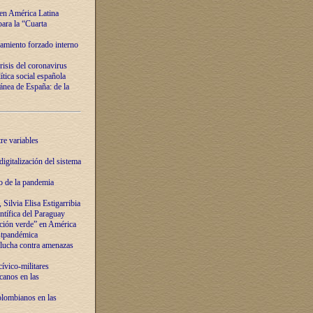
 en América Latina
ara la “Cuarta
amiento forzado interno
risis del coronavirus
ítica social española
nea de España: de la
re variables
igitalización del sistema
o de la pandemia
Silvia Elisa Estigarribia
entífica del Paraguay
ación verde” en América
ostpandémica
lucha contra amenazas
ívico-militares
anos en las
olombianos en las