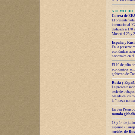
América Latina 
NUEVA EDICI
Guerra de EE.U
El presente volu
internacional “
dedicada a 170 
Moscú el 25 y 
España y Rusia:
En la presente m
económicas actua
nacionales en el
El 10 de julio d
económicos actua
gobierno de Cost
Rusia y España
La presente mono
serie de trabajo
basada en los ma
la “nueva norma
En San Petersbur
mundo globaliza
13 y 14 de junio
español «
Europa
sociales de Ru