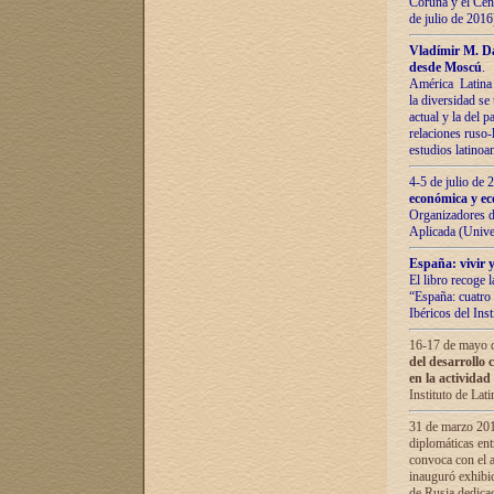
Coruña y el Cent
de julio de 201
Vladímir М. Da
desde Moscú
.
América Latina 
la diversidad se 
actual у lа del p
relaciones ruso-
estudios latino
4-5 de julio de
económica y ec
Organizadores d
Aplicada (Univ
España: vivir y
El libro recoge 
“España: cuatro 
Ibéricos del In
16-17 de mayo d
del desarrollo 
en la actividad
Instituto de La
31 de marzo 2016
diplomáticas en
convoca con el a
inauguró exhibi
de Rusia dedica