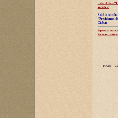
Salió el libro
“
E
sociales
”
Salió la edición
“Presidentes de
Gisbert
Apareció en vent
los acontecimie
INICIO
GE