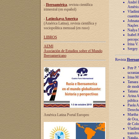
André Lu
-
Iberoamérica
, revista científica
América
trimestral (en español)
Vladímir
cuantita
-
Latinskaya America
Johnata
(América Latina), revista científica y
Nações
sociopolítica mensual (en ruso)
Nailya 
Isabel 
LIBROS
percepc
Irina V
AEMI
Sergey 
Asociación de Estudios sobre el Mundo
Iberoamericano
Revista
Iberoam
Petr P. 
ucrania
Irina M
Tamara 
de mode
Tatiana
Arina A
pública
Paola A
Derecho
Martha 
América Latina Portal Europeo
de Oca,
de Colo
Vladími
transfro
Natalia