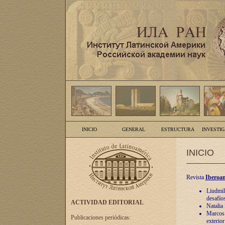
INICIO
GENERAL
ESTRUCTURA
INVESTI
INICIO
Revista
Iberoam
Liudmil
desafíos
ACTIVIDAD EDITORIAL
Natalia
Marcos A
Publicaciones periódicas:
exterio