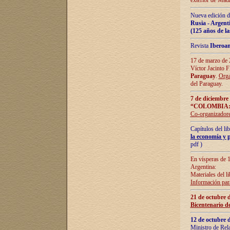
exterior de Madr
Nueva edición d
Rusia - Argent
(125 años de la
Revista
Iberoa
17 de marzo de 2
Víctor Jacinto 
Paraguay
.
Orga
del Paraguay.
7 de diciembre
“COLOMBIA:
Co-organizador
Capítulos del l
la economía y p
pdf )
En vísperas de 1
Argentina:
Materiales del li
Información para
21 de octubre 
Bicentenario d
12 de octubre 
Ministro de Rel