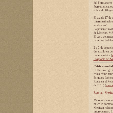
del Foro abarca 
iberoamericanos 
sobre el diálogo 
El dia de 17 de 
Interninstitucio
tendencias”.
La ponente inv
de Morelos, Méx
El caso de mate
Estudios Polític
2 y 3 de septie
desarrollo en de
Latinoamérica (
Programa del S
Crisis mundial
El libro recoge 
crisis como fen
Estudios Ibérico
Rusia en el Rei
de 2013) (
más i
Russian–Mexican
Mexico is a rela
much in common i
Mexican relation
improvement. In 