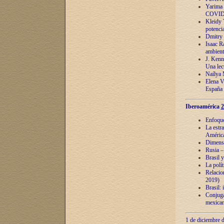
Yarima 
COVID
Kleidy 
potenci
Dmitry 
Isaac Ra
ambient
J. Kenn
Una lect
Naílya 
Elena 
España
Iberoamérica
2
Enfoques
La estr
América
Dimensi
Rusia – 
Brasil y
La polí
Relacion
2019)
Brasil: 
Conjugac
mexican
1 de diciembre d