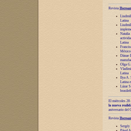
Revista
Iberoam
Liudmil
Latina
Liudmil
impleme
Natalia
activida
Latina
Francis
México 
Dánae D
manufac
Olga G.
Vladími
Latina
Ilya A.
Latina 
Lázar S.
brasile
El miércoles 28 
la nueva reali
aniversario del
Revista
Iberoam
Sergéy 
Pável A