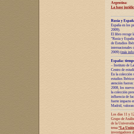
Argentina
:
La base jurídic
Rusia y España
España en los pr
2009).
El libro recoge 
“Rusia y España 
de Estudios Ibér
internacionales 
2009) (
más inf
España: tiempo
– Instituto de L
Centro de estud
En la colección 
estudios Ibérico
atención fueron:
2008, los nuevos
la colección pre
influencia de fac
fuerte impacto en
Madrid, valoran 
Los días 11 y 12
Grupo de Anális
de la Universida
tema
“La Unión
investigadores d