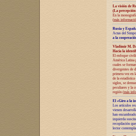
La visión de R
(La percepción
En la monografía
(
más informaci
Rusia y España
Actas del Simpo
a la cooperació
Vladímir M. D
Hacia la identi
El enfoque civil
América Latina pa
cuales se formar
divergentes de d
primera vez en l
de la estadística
siglos, se demue
peculiares y la 
región (
más inf
El «Giro a la 
Los artículos re
vienen desarroll
han encumbrado e
izquierda suscita
recopilación que
lector contempla