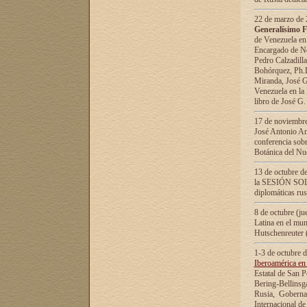
22 de marzo de 2
Generalísimo F
de Venezuela en
Encargado de Neg
Pedro Calzadilla
Bohórquez, Ph.D.
Miranda, José G
Venezuela en la 
libro de José G
17 de noviembre
José Antonio Am
conferencia sobr
Botánica del Nu
13 de octubre de
la SESIÓN SOLEM
diplomáticas rus
8 de octubre (j
Latina en el mun
Hutschenreuter 
1-3 de octubre 
Iberoamérica en 
Estatal de San P
Bering-Bellinsg
Rusia, Gobernac
Internacional de