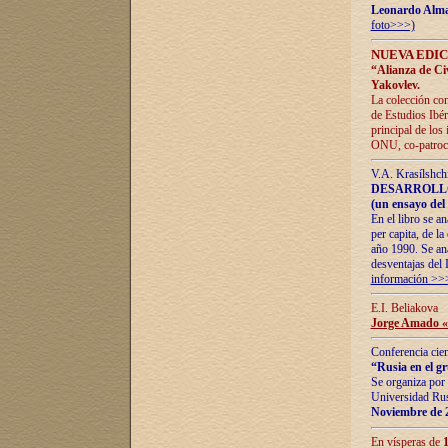
Leonardo Alm
foto>>>)
NUEVA EDIC
“Alianza de Civi
Yakovlev.
La colección con
de Estudios Ibér
principal de los
ONU, co-patroci
V.A. Krasílshch
DESARROLLO
(un ensayo del 
En el libro se a
per capita, de l
año 1990. Se ana
desventajas del 
información >>
E.I. Beliakova
Jorge Amado «r
Conferencia cien
“Rusia en el g
Se organiza por 
Universidad Rus
Noviembre de 
En vísperas de
1