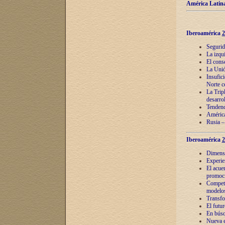
América Latina
Iberoamérica
2
Segurid
La izqu
El cons
La Unió
Insufic
Norte c
La Tripl
desarro
Tendenci
América
Rusia –
Iberoamérica
2
Dimensió
Experie
El acue
promoci
Competi
modelos
Transfo
El futu
En búsq
Nueva e