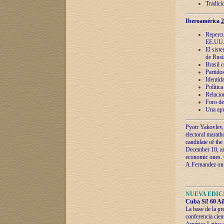
Tradici
Iberoamérica
2
Repercu
EE.UU
El sist
de Rusi
Brasil 
Partidos
Identida
Polític
Relacio
Foro de
Una apr
Pyotr Yakovlev,
electoral marath
candidate of the
December 10, and
economic ones. C
A.Fernandez on t
NUEVA EDICI
Cuba Sí! 60 Añ
La base de la pr
conferencia cien