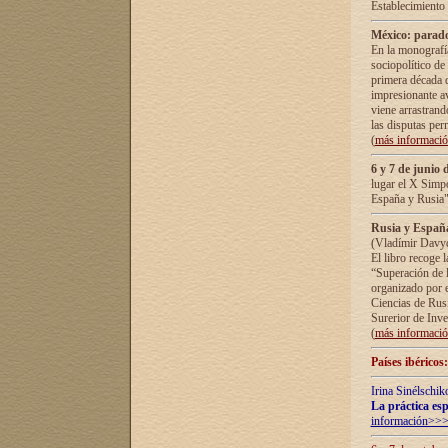
Establecimiento
México: parado
En la monografía
sociopolítico de
primera década d
impresionante a
viene arrastrand
las disputas pe
(
más informaci
6 y 7 de junio 
lugar el X Simp
España y Rusia"
Rusia y España 
(Vladímir Davyd
El libro recoge 
“Superación de l
organizado por e
Ciencias de Rus
Surerior de Inve
(
más informaci
Países ibéricos
Irina Sinélschik
La práctica esp
información>>