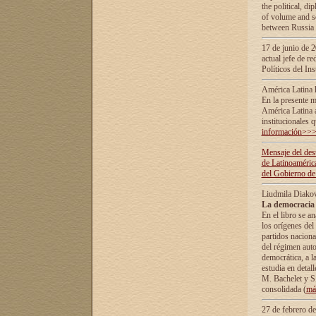
the political, d
of volume and sc
between Russia 
17 de junio de 2
actual jefe de r
Políticos del In
América Latina 
En la presente m
América Latina 
institucionales 
información>>
Mensaje del dest
de Latinoaméric
del Gobierno de
Liudmila Diako
La democracia 
En el libro se a
los orígenes del 
partidos naciona
del régimen auto
democrática, а l
estudia en detall
М. Bachelet у S.
consolidada (
má
27 de febrero d