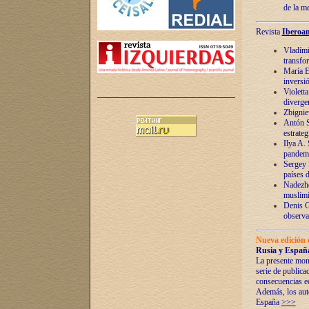
de la m
Revista
Iberoam
Vladímir
transfo
María E
inversi
Violett
diverge
Zbignie
Antón S
estrateg
Ilya A.
pandem
Sergey 
países 
Nadezhd
muslími
Denis G
observac
Nueva edición 
Rusia y España
La presente mono
serie de publica
consecuencias e
Además, los auto
España
>>>