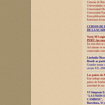
Ciencias de Rus
Universidades e
Universidad Obe
Universidad Na
Esta publicación
Estructura Econ
CURSOS DE 
DE LA ACAD
Yuriy M Lezgi
PERÚ: los rasg
En esta obra se 
Así mismo se est
comerciales exte
Liudmila Ókun
Brasil: as part
Grandes temas da
século XX–2006
Los países de 
Este trabajo exa
países de Améric
actividad de esa
VI Simposio E
"LA UNIÓN 
CAMBIOS"
,
Barcelona, 11 y