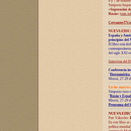
6 y 7 de octubre
Simposio hispan
«
Superación de 
Rusia
» (
más in
CervantesTV.e
NUEVA EDICI
España y Améric
principios del 
El libro está de
contemporáneos -
del siglo XXI ex
Entrevista del 
Conferencia in
“
Iberoamérica 
Moscú, 27-29 de
En los marcos 
Simposio ruso-
"
Rusia y Españ
Moscú, 27-29 de
Programa del 
NUEVA EDIC
Petr Yákovlev.
En este libro se
política mundial