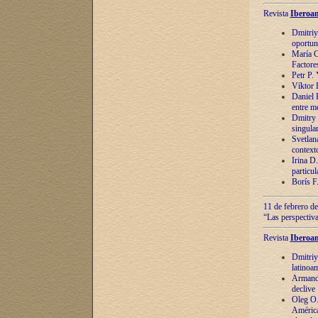
Revista
Iberoam
Dmitriy
oportun
María C
Factore
Petr P.
Víktor 
Daniel 
entre m
Dmitry 
singula
Svetlan
context
Irina D
particul
Borís F
11 de febrero de
“Las perspectiva
Revista
Iberoam
Dmitriy
latinoa
Armando
declive
Oleg O.
América