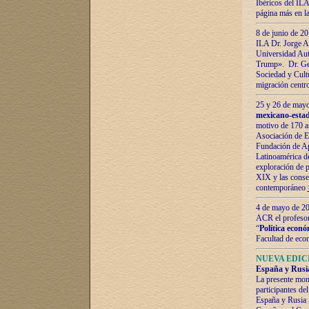
Ibéricos del ILA
página más en la
8 de junio de 20
ILA Dr. Jorge Al
Universidad Aut
Trump». Dr. Ger
Sociedad y Cultu
migración centr
25 y 26 de mayo 
mexicano-estad
motivo de 170 a
Asociación de E
Fundación de Ap
Latinoamérica d
exploración de p
XIX y las consec
contemporáneo
4 de mayo de 201
ACR el profeso
“
Política econó
Facultad de eco
NUEVA EDICI
España y Rusia 
La presente mono
participantes d
España y Rusia f