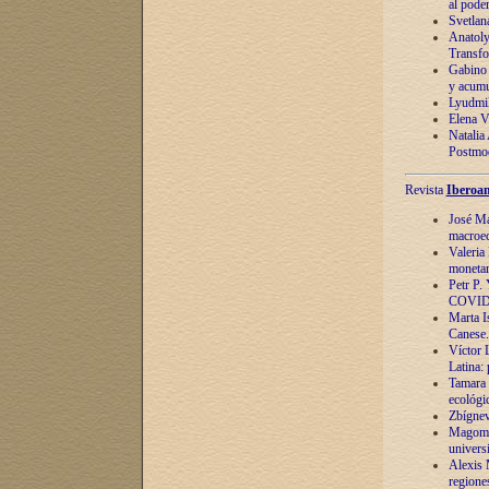
al pode
Svetlan
Anatoly
Transfo
Gabino 
y acumu
Lyudmil
Elena V.
Natalia
Postmod
Revista
Iberoam
José Ma
macroec
Valeria
monetari
Petr P.
COVID
Marta Is
Canese. 
Víctor 
Latina:
Tamara 
ecológi
Zbígnev
Magomed
univers
Alexis 
regiones