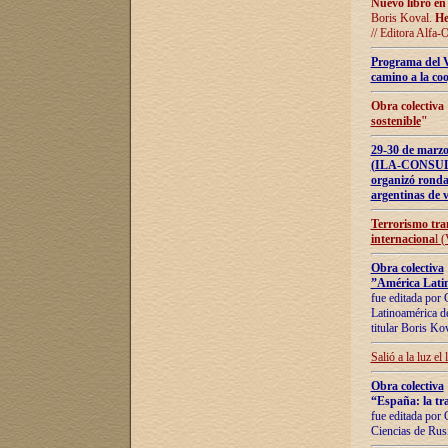
Nuevo libro en
Boris Koval.
He
// Editora Alfa-
Programa del 
camino a la coo
Obra colectiva
sostenible
"
29-30 de ma
(ILA-CONSULT
organizó ronda
argentinas de v
Terrorismo tra
internaciona
l 
Obra colectiva
”América Latin
fue editada por 
Latinoamérica de
titular Boris Ko
Salió a la luz el
Obra colectiva
“España: la tra
fue editada por 
Ciencias de Rus