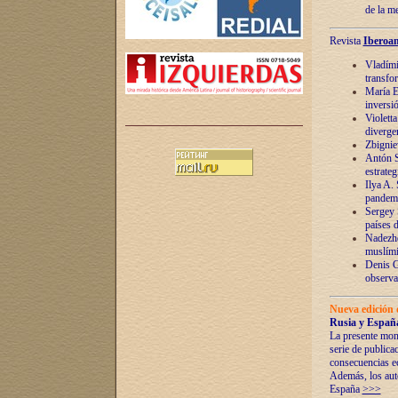
de la m
Revista
Iberoam
Vladímir
transfo
María E
inversi
Violett
diverge
Zbignie
Antón S
estrateg
Ilya A.
pandem
Sergey 
países 
Nadezhd
muslími
Denis G
observac
Nueva edición 
Rusia y España
La presente mono
serie de publica
consecuencias e
Además, los auto
España
>>>