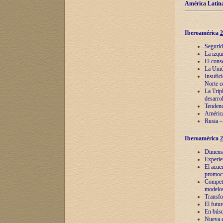
América Latina
Iberoamérica
2
Segurid
La izqu
El cons
La Unió
Insufic
Norte c
La Tripl
desarro
Tendenci
América
Rusia –
Iberoamérica
2
Dimensió
Experie
El acue
promoci
Competi
modelos
Transfo
El futu
En búsq
Nueva e