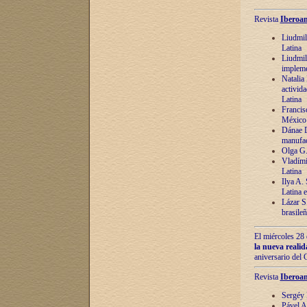
Revista
Iberoam
Liudmil
Latina
Liudmil
impleme
Natalia
activida
Latina
Francis
México 
Dánae D
manufac
Olga G.
Vladími
Latina
Ilya A.
Latina 
Lázar S.
brasile
El miércoles 28 
la nueva reali
aniversario del
Revista
Iberoam
Sergéy 
Pável A