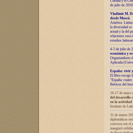
Coruña y el Cent
de julio de 201
Vladímir М. Da
desde Moscú
.
América Latina 
la diversidad se 
actual у lа del p
relaciones ruso-
estudios latino
4-5 de julio de
económica y ec
Organizadores d
Aplicada (Univ
España: vivir y
El libro recoge 
“España: cuatro 
Ibéricos del In
16-17 de mayo d
del desarrollo 
en la actividad
Instituto de La
31 de marzo 2016
diplomáticas en
convoca con el a
inauguró exhibi
de Rusia dedica