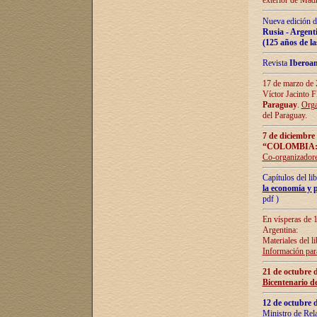
exterior de Madr
Nueva edición d
Rusia - Argent
(125 años de la
Revista
Iberoa
17 de marzo de 2
Víctor Jacinto 
Paraguay
.
Orga
del Paraguay.
7 de diciembre
“COLOMBIA:
Co-organizador
Capítulos del l
la economía y p
pdf )
En vísperas de 1
Argentina:
Materiales del li
Información para
21 de octubre 
Bicentenario d
12 de octubre 
Ministro de Rel