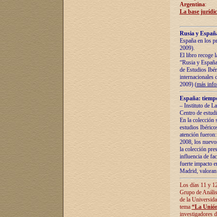
Argentina
:
La base jurídic
Rusia y España
España en los pr
2009).
El libro recoge 
“Rusia y España 
de Estudios Ibér
internacionales 
2009) (
más inf
España: tiempo
– Instituto de L
Centro de estud
En la colección 
estudios Ibérico
atención fueron:
2008, los nuevos
la colección pre
influencia de fac
fuerte impacto en
Madrid, valoran 
Los días 11 y 12
Grupo de Anális
de la Universida
tema
“La Unión
investigadores d