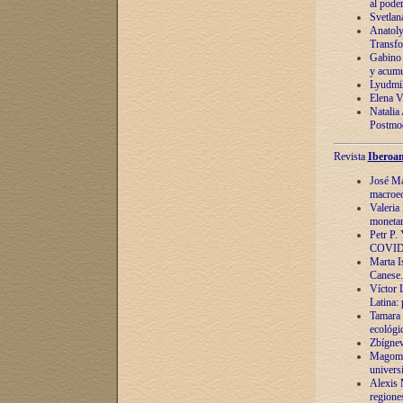
al pode
Svetlan
Anatoly
Transfo
Gabino 
y acumu
Lyudmil
Elena V.
Natalia
Postmod
Revista
Iberoam
José Ma
macroec
Valeria
monetari
Petr P.
COVID
Marta Is
Canese. 
Víctor 
Latina:
Tamara 
ecológi
Zbígnev
Magomed
univers
Alexis 
regiones