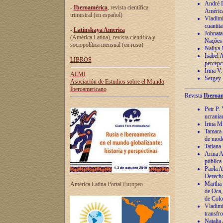
André Lu
-
Iberoamérica
, revista científica
América
trimestral (en español)
Vladímir
cuantita
-
Latinskaya America
Johnata
(América Latina), revista científica y
Nações
sociopolítica mensual (en ruso)
Nailya 
Isabel 
LIBROS
percepc
Irina V
AEMI
Sergey 
Asociación de Estudios sobre el Mundo
Iberoamericano
Revista
Iberoam
Petr P. 
ucrania
Irina M
Tamara 
de mode
Tatiana
Arina A
pública
Paola A
Derecho
Martha 
América Latina Portal Europeo
de Oca,
de Colo
Vladími
transfro
Natalia