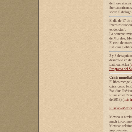
del Foro abarca 
iberoamericanos 
sobre el diálogo 
El dia de 17 de 
Interninstitucio
tendencias”.
La ponente inv
de Morelos, Méx
El caso de mate
Estudios Polític
2 y 3 de septie
desarrollo en de
Latinoamérica (
Programa del S
Crisis mundial
El libro recoge 
crisis como fen
Estudios Ibérico
Rusia en el Rei
de 2013) (
más i
Russian–Mexican
Mexico is a rela
much in common i
Mexican relation
improvement. In 