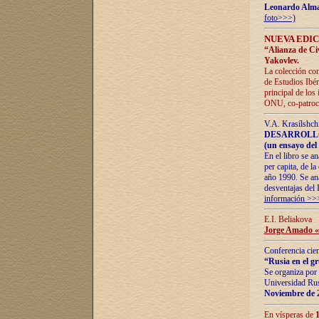
Leonardo Alm
foto>>>)
NUEVA EDIC
“Alianza de Civi
Yakovlev.
La colección con
de Estudios Ibér
principal de los
ONU, co-patroci
V.A. Krasílshch
DESARROLLO
(un ensayo del 
En el libro se a
per capita, de l
año 1990. Se ana
desventajas del 
información >>
E.I. Beliakova
Jorge Amado «r
Conferencia cien
“Rusia en el g
Se organiza por 
Universidad Rus
Noviembre de 
En vísperas de
1