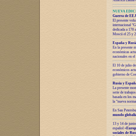
América Latina 
NUEVA EDICI
Guerra de EE.U
El presente volu
internacional “
dedicada a 170 
Moscú el 25 y 
España y Rusia:
En la presente m
económicas actua
nacionales en el
El 10 de julio d
económicos actua
gobierno de Cost
Rusia y España
La presente mono
serie de trabajo
basada en los ma
la “nueva norma
En San Petersbur
mundo globaliza
13 y 14 de junio
español «
Europa
sociales de Ru