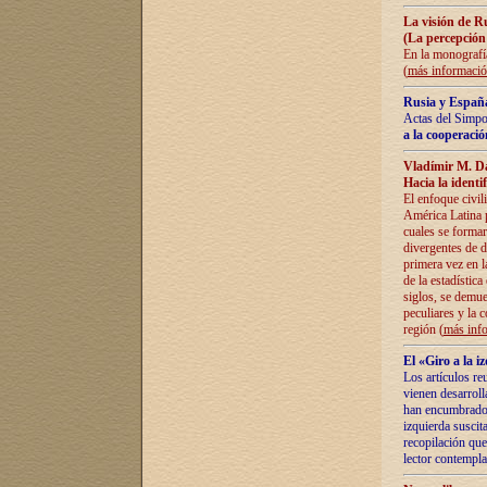
La visión de R
(La percepción
En la monografía
(
más informaci
Rusia y España
Actas del Simpo
a la cooperació
Vladímir M. D
Hacia la identi
El enfoque civil
América Latina pa
cuales se formar
divergentes de d
primera vez en l
de la estadística
siglos, se demue
peculiares y la 
región (
más inf
El «Giro a la 
Los artículos re
vienen desarroll
han encumbrado e
izquierda suscita
recopilación que
lector contempla