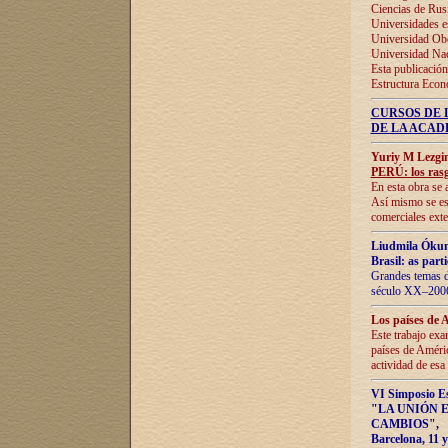
Ciencias de Rus
Universidades e
Universidad Obe
Universidad Na
Esta publicación
Estructura Econ
CURSOS DE 
DE LA ACAD
Yuriy M Lezgi
PERÚ: los rasg
En esta obra se 
Así mismo se est
comerciales exte
Liudmila Ókun
Brasil: as part
Grandes temas da
século XX–2006
Los países de 
Este trabajo exa
países de Améric
actividad de esa
VI Simposio E
"LA UNIÓN 
CAMBIOS"
,
Barcelona, 11 y