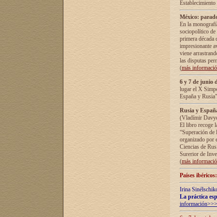
Establecimiento
México: parado
En la monografía
sociopolítico de
primera década d
impresionante a
viene arrastrand
las disputas pe
(
más informaci
6 y 7 de junio 
lugar el X Simp
España y Rusia"
Rusia y España 
(Vladímir Davyd
El libro recoge 
“Superación de l
organizado por e
Ciencias de Rus
Surerior de Inve
(
más informaci
Países ibéricos
Irina Sinélschik
La práctica esp
información>>