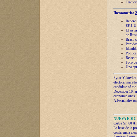
Tradici
Iberoamérica
2
Repercu
EE.UU
El sist
de Rusi
Brasil 
Partidos
Identida
Polític
Relacio
Foro de
Una apr
Pyotr Yakovlev,
electoral marath
candidate of the
December 10, and
economic ones. C
A.Fernandez on t
NUEVA EDICI
Cuba Sí! 60 Añ
La base de la pr
conferencia cien