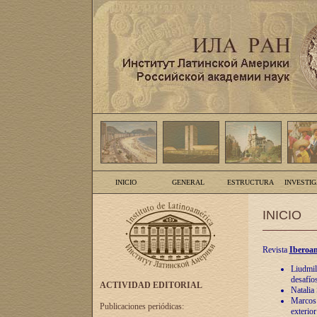
INICIO
GENERAL
ESTRUCTURA
INVESTI
INICIO
Revista
Iberoam
Liudmil
desafíos
ACTIVIDAD EDITORIAL
Natalia
Marcos A
Publicaciones periódicas:
exterio