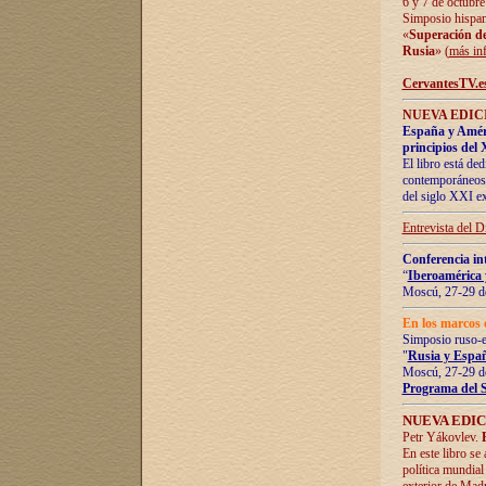
6 y 7 de octubre
Simposio hispan
«
Superación de 
Rusia
» (
más in
CervantesTV.e
NUEVA EDICI
España y Améric
principios del 
El libro está de
contemporáneos -
del siglo XXI ex
Entrevista del 
Conferencia in
“
Iberoamérica 
Moscú, 27-29 de
En los marcos 
Simposio ruso-
"
Rusia y Españ
Moscú, 27-29 de
Programa del 
NUEVA EDIC
Petr Yákovlev.
En este libro se
política mundial