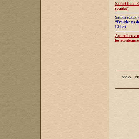
Salió el libro
“
E
sociales
”
Salió la edición
“Presidentes de
Gisbert
Apareció en vent
los acontecimie
INICIO
GE