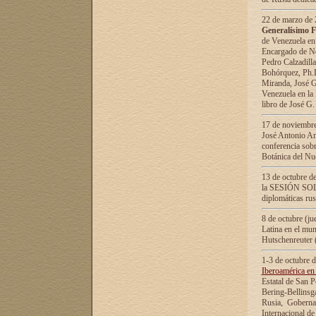
22 de marzo de 2
Generalísimo F
de Venezuela en
Encargado de Neg
Pedro Calzadilla
Bohórquez, Ph.D.
Miranda, José G
Venezuela en la 
libro de José G
17 de noviembre
José Antonio Am
conferencia sobr
Botánica del Nu
13 de octubre de
la SESIÓN SOLEM
diplomáticas rus
8 de octubre (j
Latina en el mun
Hutschenreuter 
1-3 de octubre 
Iberoamérica en 
Estatal de San P
Bering-Bellinsg
Rusia, Gobernac
Internacional de