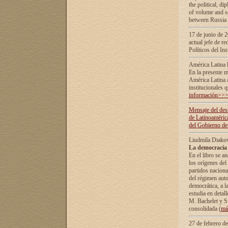
the political, d
of volume and sc
between Russia 
17 de junio de 2
actual jefe de r
Políticos del In
América Latina 
En la presente m
América Latina 
institucionales 
información>>
Mensaje del dest
de Latinoaméric
del Gobierno de
Liudmila Diako
La democracia 
En el libro se a
los orígenes del 
partidos naciona
del régimen auto
democrática, а l
estudia en detall
М. Bachelet у S.
consolidada (
má
27 de febrero d