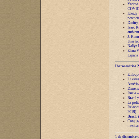
Yarima 
COVID
Kleidy 
potenci
Dmitry 
Isaac Ra
ambient
J. Kenn
Una lect
Naílya 
Elena 
España
Iberoamérica
2
Enfoques
La estr
América
Dimensi
Rusia – 
Brasil y
La polí
Relacion
2019)
Brasil: 
Conjugac
mexican
1 de diciembre d