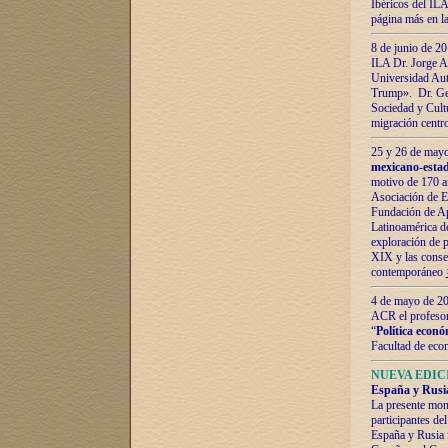
Ibéricos del ILA
página más en la
8 de junio de 20
ILA Dr. Jorge Al
Universidad Aut
Trump». Dr. Ger
Sociedad y Cultu
migración centr
25 y 26 de mayo 
mexicano-estad
motivo de 170 a
Asociación de E
Fundación de Ap
Latinoamérica d
exploración de p
XIX y las consec
contemporáneo
4 de mayo de 201
ACR el profeso
“
Política econó
Facultad de eco
NUEVA EDICI
España y Rusia 
La presente mono
participantes d
España y Rusia f