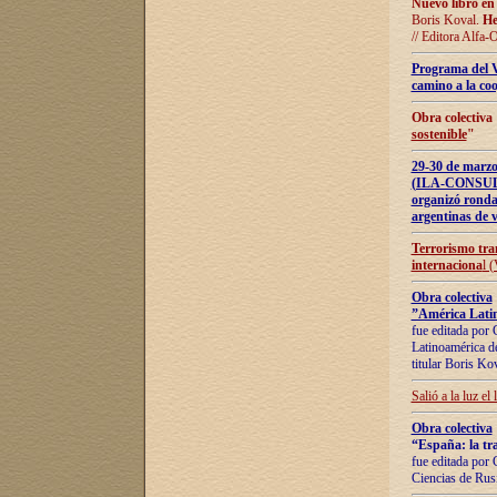
Nuevo libro en
Boris Koval.
He
// Editora Alfa-
Programa del 
camino a la coo
Obra colectiva
sostenible
"
29-30 de ma
(ILA-CONSULT
organizó ronda
argentinas de v
Terrorismo tra
internaciona
l 
Obra colectiva
”América Latin
fue editada por 
Latinoamérica de
titular Boris Ko
Salió a la luz el
Obra colectiva
“España: la tra
fue editada por 
Ciencias de Rus