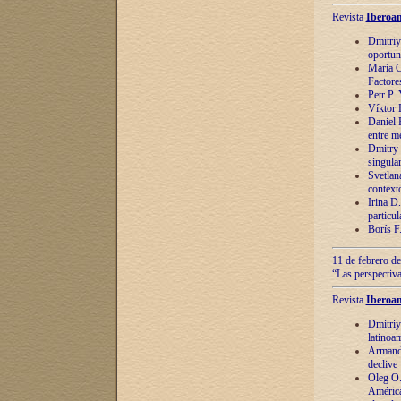
Revista
Iberoam
Dmitriy
oportun
María C
Factore
Petr P.
Víktor 
Daniel 
entre m
Dmitry 
singula
Svetlan
context
Irina D
particul
Borís F
11 de febrero de
“Las perspectiva
Revista
Iberoam
Dmitriy
latinoa
Armando
declive
Oleg O.
América