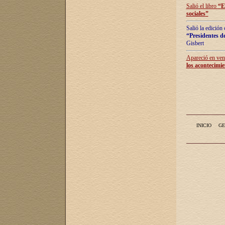
Salió el libro
“
E
sociales
”
Salió la edición
“Presidentes de
Gisbert
Apareció en vent
los acontecimie
INICIO
GE