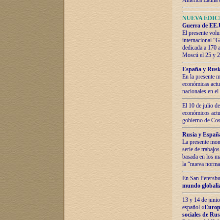
América Latina 
NUEVA EDICI
Guerra de EE.U
El presente volu
internacional “
dedicada a 170 
Moscú el 25 y 
España y Rusia:
En la presente m
económicas actua
nacionales en el
El 10 de julio d
económicos actua
gobierno de Cost
Rusia y España
La presente mono
serie de trabajo
basada en los ma
la “nueva norma
En San Petersbur
mundo globaliza
13 y 14 de junio
español «
Europa
sociales de Ru