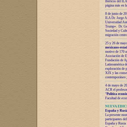
Ibéricos del ILA
página más en la
8 de junio de 20
ILA Dr. Jorge Al
Universidad Aut
Trump». Dr. Ger
Sociedad y Cultu
migración centr
25 y 26 de mayo 
mexicano-estad
motivo de 170 a
Asociación de E
Fundación de Ap
Latinoamérica d
exploración de p
XIX y las consec
contemporáneo
4 de mayo de 201
ACR el profeso
“
Política econó
Facultad de eco
NUEVA EDICI
España y Rusia 
La presente mono
participantes d
España y Rusia f