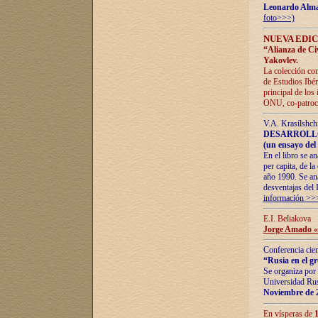
Leonardo Alm
foto>>>)
NUEVA EDIC
“Alianza de Civi
Yakovlev.
La colección con
de Estudios Ibér
principal de los
ONU, co-patroci
V.A. Krasílshch
DESARROLLO
(un ensayo del 
En el libro se a
per capita, de l
año 1990. Se ana
desventajas del 
información >>
E.I. Beliakova
Jorge Amado «r
Conferencia cien
“Rusia en el g
Se organiza por 
Universidad Rus
Noviembre de 
En vísperas de
1