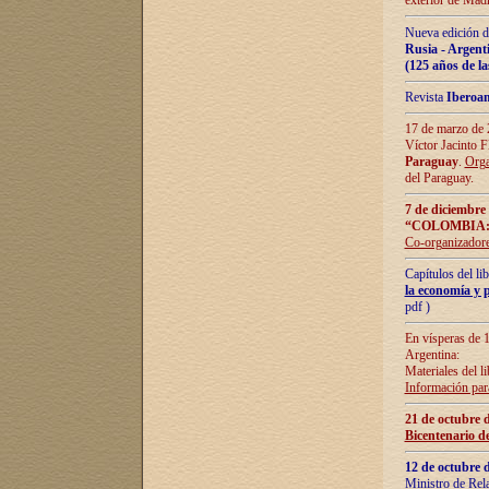
exterior de Madr
Nueva edición d
Rusia - Argent
(125 años de la
Revista
Iberoa
17 de marzo de 2
Víctor Jacinto 
Paraguay
.
Orga
del Paraguay.
7 de diciembre
“COLOMBIA:
Co-organizador
Capítulos del l
la economía y p
pdf )
En vísperas de 1
Argentina:
Materiales del li
Información para
21 de octubre 
Bicentenario d
12 de octubre 
Ministro de Rel