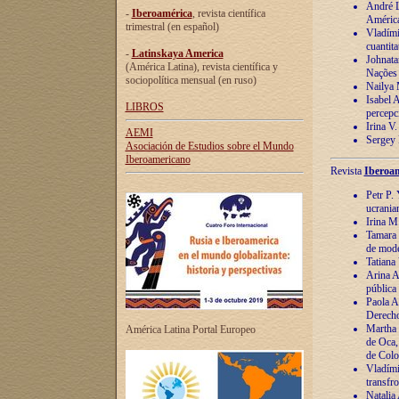
André Lu
-
Iberoamérica
, revista científica
América
trimestral (en español)
Vladímir
cuantita
-
Latinskaya America
Johnata
(América Latina), revista científica y
Nações
sociopolítica mensual (en ruso)
Nailya 
Isabel 
LIBROS
percepc
Irina V
AEMI
Sergey 
Asociación de Estudios sobre el Mundo
Iberoamericano
Revista
Iberoam
Petr P. 
ucrania
Irina M
Tamara 
de mode
Tatiana
Arina A
pública
Paola A
Derecho
Martha 
América Latina Portal Europeo
de Oca,
de Colo
Vladími
transfro
Natalia