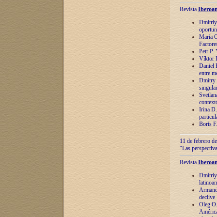
Revista
Iberoam
Dmitriy
oportun
María C
Factore
Petr P.
Víktor 
Daniel 
entre m
Dmitry 
singula
Svetlan
context
Irina D
particul
Borís F
11 de febrero de
“Las perspectiva
Revista
Iberoam
Dmitriy
latinoa
Armando
declive
Oleg O.
América