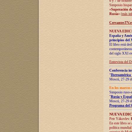
6 y 7 de octubre
Simposio hispan
«
Superación de 
Rusia
» (
más in
CervantesTV.e
NUEVA EDICI
España y Améric
principios del 
El libro está de
contemporáneos -
del siglo XXI ex
Entrevista del 
Conferencia in
“
Iberoamérica 
Moscú, 27-29 de
En los marcos 
Simposio ruso-
"
Rusia y Españ
Moscú, 27-29 de
Programa del 
NUEVA EDIC
Petr Yákovlev.
En este libro se
política mundial