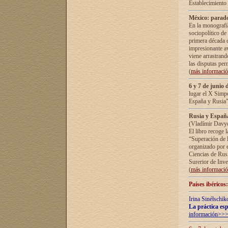
Establecimiento
México: parado
En la monografía
sociopolítico de
primera década d
impresionante a
viene arrastrand
las disputas pe
(
más informaci
6 y 7 de junio 
lugar el X Simp
España y Rusia"
Rusia y España 
(Vladímir Davyd
El libro recoge 
“Superación de l
organizado por e
Ciencias de Rus
Surerior de Inve
(
más informaci
Países ibéricos
Irina Sinélschik
La práctica esp
información>>