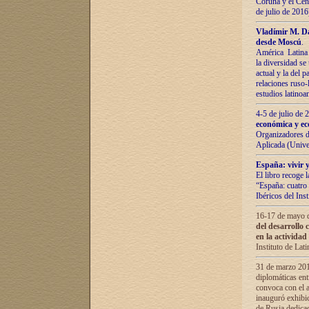
Coruña y el Cent
de julio de 201
Vladímir М. Da
desde Moscú
.
América Latina 
la diversidad se 
actual у lа del p
relaciones ruso-
estudios latino
4-5 de julio de
económica y ec
Organizadores d
Aplicada (Univ
España: vivir y
El libro recoge 
“España: cuatro 
Ibéricos del In
16-17 de mayo d
del desarrollo 
en la actividad
Instituto de La
31 de marzo 2016
diplomáticas en
convoca con el a
inauguró exhibi
de Rusia dedica