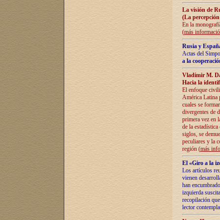
La visión de R
(La percepción
En la monografía
(
más informaci
Rusia y España
Actas del Simpo
a la cooperació
Vladímir M. D
Hacia la identi
El enfoque civil
América Latina pa
cuales se formar
divergentes de d
primera vez en l
de la estadística
siglos, se demue
peculiares y la 
región (
más inf
El «Giro a la 
Los artículos re
vienen desarroll
han encumbrado e
izquierda suscita
recopilación que
lector contempla