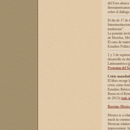
del Foro abarca 
iberoamericanos 
sobre el diálogo 
El dia de 17 de 
Interninstitucio
tendencias”.
La ponente inv
de Morelos, Méx
El caso de mate
Estudios Polític
2 y 3 de septie
desarrollo en de
Latinoamérica (
Programa del S
Crisis mundial
El libro recoge 
crisis como fen
Estudios Ibérico
Rusia en el Rei
de 2013) (
más i
Russian–Mexican
Mexico is a rela
much in common i
Mexican relation
improvement. In 