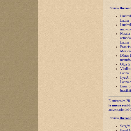
Revista
Iberoam
Liudmil
Latina
Liudmil
impleme
Natalia
activida
Latina
Francis
México 
Dánae D
manufac
Olga G.
Vladími
Latina
Ilya A.
Latina 
Lázar S.
brasile
El miércoles 28 
la nueva reali
aniversario del
Revista
Iberoam
Sergéy 
Pável A