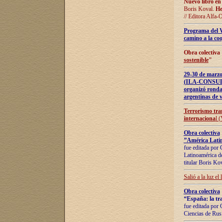
Nuevo libro en
Boris Koval.
He
// Editora Alfa-
Programa del 
camino a la coo
Obra colectiva
sostenible
"
29-30 de ma
(ILA-CONSULT
organizó ronda
argentinas de v
Terrorismo tra
internaciona
l 
Obra colectiva
”América Latin
fue editada por 
Latinoamérica de
titular Boris Ko
Salió a la luz el
Obra colectiva
“España: la tra
fue editada por 
Ciencias de Rus