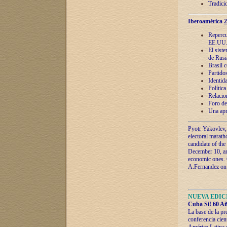
Tradici
Iberoamérica
2
Repercu
EE.UU
El sist
de Rusi
Brasil 
Partidos
Identida
Polític
Relacio
Foro de
Una apr
Pyotr Yakovlev,
electoral marath
candidate of the
December 10, and
economic ones. C
A.Fernandez on t
NUEVA EDICI
Cuba Sí! 60 Añ
La base de la pr
conferencia cien