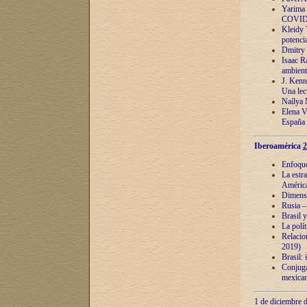
Yarima 
COVID
Kleidy 
potenci
Dmitry 
Isaac Ra
ambient
J. Kenn
Una lect
Naílya 
Elena 
España
Iberoamérica
2
Enfoques
La estr
América
Dimensi
Rusia – 
Brasil y
La polí
Relacion
2019)
Brasil: 
Conjugac
mexican
1 de diciembre d