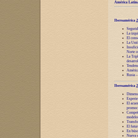
América Latina
Iberoamérica
2
Segurid
La izqu
El cons
La Unió
Insufic
Norte c
La Tripl
desarro
Tendenci
América
Rusia –
Iberoamérica
2
Dimensió
Experie
El acue
promoci
Competi
modelos
Transfo
El futu
En búsq
Nueva e