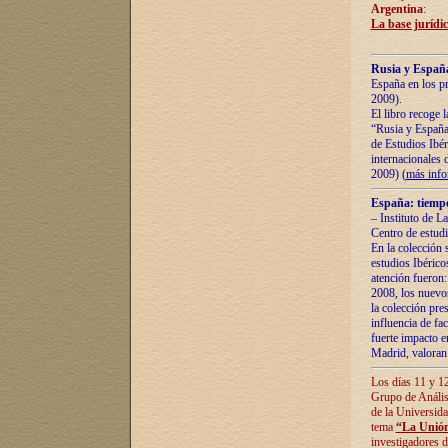
Argentina
:
La base jurídic
Rusia y España
España en los pr
2009).
El libro recoge 
“Rusia y España 
de Estudios Ibér
internacionales 
2009) (
más inf
España: tiempo
– Instituto de L
Centro de estud
En la colección 
estudios Ibérico
atención fueron:
2008, los nuevos
la colección pre
influencia de fac
fuerte impacto en
Madrid, valoran 
Los días 11 y 12
Grupo de Anális
de la Universida
tema
“La Unión
investigadores d