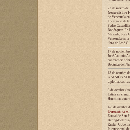
22 de marzo de 2
Generalísimo F
de Venezuela en
Encargado de Neg
Pedro Calzadilla
Bohórquez, Ph.D.
Miranda, José G
Venezuela en la 
libro de José G
17 de noviembre
José Antonio Am
conferencia sobr
Botánica del Nu
13 de octubre de
la SESIÓN SOLEM
diplomáticas rus
8 de octubre (j
Latina en el mun
Hutschenreuter 
1-3 de octubre 
Iberoamérica en 
Estatal de San P
Bering-Bellinsg
Rusia, Gobernac
Internacional de