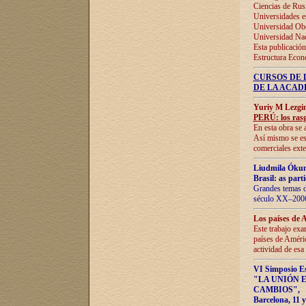
Ciencias de Rus
Universidades e
Universidad Obe
Universidad Na
Esta publicación
Estructura Econ
CURSOS DE 
DE LA ACAD
Yuriy M Lezgi
PERÚ: los rasg
En esta obra se 
Así mismo se est
comerciales exte
Liudmila Ókun
Brasil: as part
Grandes temas da
século XX–2006
Los países de 
Este trabajo exa
países de Améric
actividad de esa
VI Simposio E
"LA UNIÓN 
CAMBIOS"
,
Barcelona, 11 y