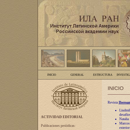
INICIO
GENERAL
ESTRUCTURA
INVESTI
INICIO
Revista
Iberoam
Liudmil
desafíos
ACTIVIDAD EDITORIAL
Natalia
Marcos A
Publicaciones periódicas:
exterio