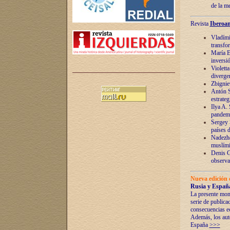
de la m
Revista
Iberoam
Vladímir
transfo
María E
inversi
Violett
diverge
Zbignie
Antón S
estrateg
Ilya A.
pandem
Sergey 
países 
Nadezhd
muslími
Denis G
observac
Nueva edición 
Rusia y España
La presente mono
serie de publica
consecuencias e
Además, los auto
España
>>>