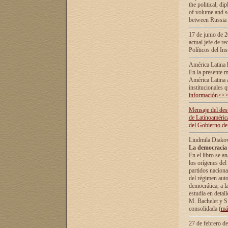
the political, d
of volume and sc
between Russia 
17 de junio de 2
actual jefe de r
Políticos del In
América Latina 
En la presente m
América Latina 
institucionales 
información>>
Mensaje del dest
de Latinoaméric
del Gobierno de
Liudmila Diako
La democracia 
En el libro se a
los orígenes del 
partidos naciona
del régimen auto
democrática, а l
estudia en detall
М. Bachelet у S.
consolidada (
má
27 de febrero d