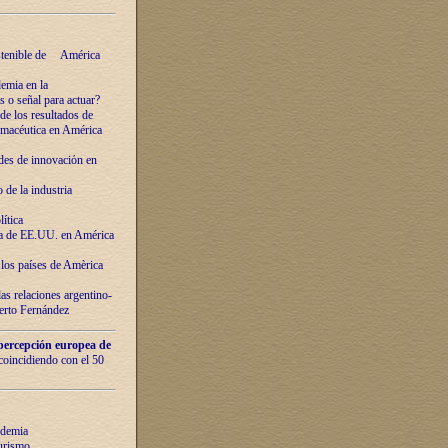
ostenible de América
emia en la
o señal para actuar?
de los resultados de
farmacéutica en América
des de innovaciόn en
de la industria
ítica
ca de EE.UU. en América
los países de Amèrica
as relaciones argentino-
berto Fernández
percepción europea de
 coincidiendo con el 50
ndemia
urismo