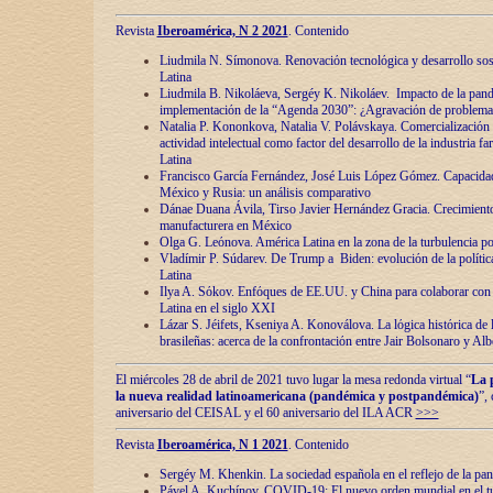
Revista
Iberoamérica, N 2 2021
. Contenido
Liudmila N. Símonova. Renovaciόn tecnolόgica y desarrollo s
Latina
Liudmila B. Nikoláeva, Sergéy K. Nikoláev. Impacto de la pand
implementaciόn de la “Agenda 2030”: ¿Agravaciόn de problemas 
Natalia P. Kononkova, Natalia V. Polávskaya. Comercializaciόn 
actividad intelectual como factor del desarrollo de la industria 
Latina
Francisco García Fernández, José Luis López Gómez. Capacida
México y Rusia: un análisis comparativo
Dánae Duana Ávila, Tirso Javier Hernández Gracia. Crecimiento 
manufacturera en México
Olga G. Leόnova. América Latina en la zona de la turbulencia pol
Vladímir P. Súdarev. De Trump a Biden: evoluciόn de la políti
Latina
Ilya A. Sόkov. Enfόques de EE.UU. y China para colaborar con 
Latina en el siglo XXI
Lázar S. Jéifets, Kseniya A. Konoválova. La lόgica histόrica de l
brasileñas: acerca de la confrontaciόn entre Jair Bolsonaro y Al
El miércoles 28 de abril de 2021 tuvo lugar la mesa redonda virtual “
La 
la nueva realidad latinoamericana (pandémica y postpandémica)
”,
aniversario del CEISAL y el 60 aniversario del ILA ACR
>>>
Revista
Iberoamérica, N 1 2021
. Contenido
Sergéy M. Khenkin. La sociedad española en el reflejo de la pa
Pável A. Kuchínov. COVID-19: El nuevo orden mundial en el t