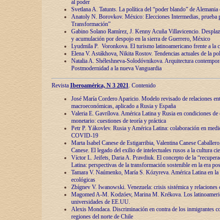
al poder
Svetlana A. Tatunts. La política del “poder blando” de Alemania
Anatoly N. Borovkov. México: Elecciones Intermedias, prueba p
Transformación”
Gabino Solano Ramírez, J. Kenny Acuña Villavicencio. Desplaz
y acumulación por despojo en la sierra de Guerrero, México
Lyudmila P. Voronkova. El turismo latinoamericano frente a la c
Elena V. Astákhova, Nikita Rostov. Tendencias actuales de la pol
Natalia A. Shéleshneva-Solodóvnikova. Arquitectura contemporá
Postmodernidad a la nueva Vanguardia
Revista
Iberoamérica, N 3 2021
. Contenido
José María Cordero Aparicio. Modelo revisado de relaciones ent
macroeconómicas, aplicado a Rusia y España
Valeria E. Gavrílova. América Latina y Rusia en condiciones de d
monetario: cuestiones de teoría y práctica
Petr P. Yákovlev. Rusia y América Latina: colaboración en medi
COVID-19
Marta Isabel Canese de Estigarribia, Valentina Canese Caballero, 
Canese. El legado del exilio de intelectuales rusos a la cultura ci
Víctor L. Jeifets, Daria A. Pravdiuk. El concepto de la “recuper
Latina: perspectivas de la transformación sostenible en la era p
Tamara V. Naúmenko, María S. Kózyreva. América Latina en la 
ecológicas
Zbígnev V. Iwanowski. Venezuela: crisis sistémica y relaciones c
Magomed A-M. Kodzóev, Marina M. Krékova. Los latinoameric
universidades de EE.UU.
Alexis Mondaca. Discriminación en contra de los inmigrantes c
regiones del norte de Chile