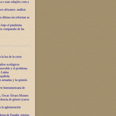
ssa e suas relações com a
es africanos: análisis
eu dilema em reformar as
o bajo el pandemia
sis comparado de las
la luz de la crisis
afíos ecológicos
novable y el problema
 Latina
española
s armadas y la opinión
te Interamericana de
o, Oscar Álvaro Montes
olencia de género (casos
n la aglomeración
erna de España: retorno