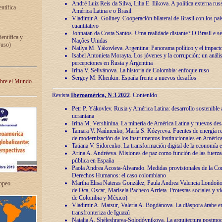
André Luiz Reis da Silva, Lilia E. Ilikova. A política externa ru
entífica
América Latina e o Brasil
Vladímir A. Goliney. Cooperación bilateral de Brasil con los país
cuantitativo
Johnatan da Costa Santos. Uma realidade distante? O Brasil e s
ientífica y
Nações Unidas
ruso)
Nailya M. Yákovleva. Argentina: Panorama político y el impact
Isabel Antonieta Morayta. Los jóvenes y la corrupción: un análi
percepciones en Rusia y Argentina
Irina V. Selivánova. La historia de Colombia: enfoque ruso
Sergey M. Khenkin. España frente a nuevos desafíos
obre el Mundo
Revista
Iberoamérica, N 3 2022
. Contenido
Petr P. Yákovlev. Rusia y América Latina: desarrollo sostenible a 
ucraniana
Irina M. Vershínina. La minería de América Latina y nuevos des
Tamara V. Naúmenko, María S. Kózyreva. Fuentes de energía re
de modernización de los instrumentos institucionales en América
Tatiana V. Sidorenko. La transformación digital de la economía 
Arina A. Andréeva. Misiones de paz como función de las fuerza
pública en España
Paola Andrea Acosta-Alvarado. Medidas provisionales de la Cor
Derechos Humanos: el caso colombiano
Martha Elisa Nateras González, Paula Andrea Valencia Londoñ
ropeo
de Oca, Oscar, Marisela Pacheco Arrieta. Protestas sociales y vi
de Colombia y México)
Vladímir A. Matsur, Valería A. Bogdánova. La diáspora árabe e
transfronteriza de Iguazú
Natalia A. Shéleshneva-Solodóvnikova. La arquitectura postmod