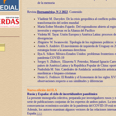
de la memoria
Revista
Iberoamérica, N 2 2022
. Contenido
Vladímir M. Davydov. De la crisis geopolítica al conflicto polític
transformación del orden mundial
María Esther Morales-Fajardo. Del regionalismo abierto al regio
inversión y empresas en la Alianza del Pacífico
Violetta M. Tayar. Unión Europea y América Latina: procesos d
divergencias
Zbigniew W. Iwanowski. Tipología de los regímenes políticos: m
Antón S. Andréev. El movimiento de izquierda de Uruguay en 2
estrategia frente a la amenaza derechista
Ilya A. Sókov. México-Estados Unidos: problemas fronterizos en
pandemia COVID-19
Sergey S. Zhiltsov, Elizaveta Y. Petrenko, Manuel Ignacio Carre
países de América Latina y la República Popular de China: oport
Nadezhda M. Sim. Catedrales de Andalucía: asimilación artística
muslímicas e hispano-cristianas
Denis G. Fedósov. El Retablo y el Iconostasio de los siglos X
observaciones respecto a sus similitudes y diferencias
Nueva edición del ILA
Rusia y España: el ciclo de incertidumbre pandémico
La presente monografía colectiva, preparada por investigadores rusos y e
serie de publicaciones conjuntas de los expertos de ambos países. La temá
consecuencias económico-sociales de la pandemia del COVID-19 está en e
Además, los autores examinan algunos vectores de las relaciones interna
España
>>>