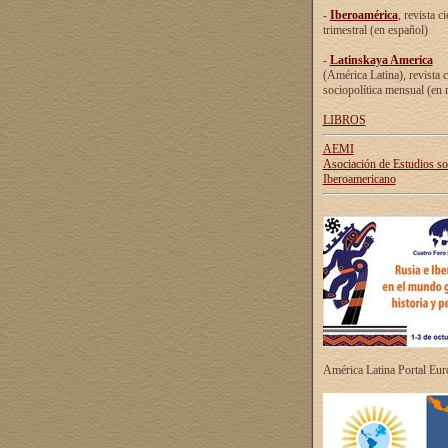
-
Iberoamérica
, revista ci
trimestral (en español)
-
Latinskaya America
(América Latina), revista c
sociopolítica mensual (en 
LIBROS
AEMI
Asociación de Estudios s
Iberoamericano
América Latina Portal Eu