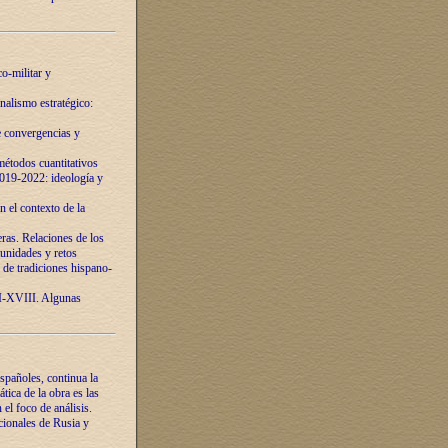
o-militar y
nalismo estratégico:
e convergencias y
étodos cuantitativos
019-2022: ideología y
 el contexto de la
ras. Relaciones de los
unidades y retos
 de tradiciones hispano-
VI-XVIII. Algunas
spañoles, continua la
tica de la obra es las
l foco de análisis.
cionales de Rusia y