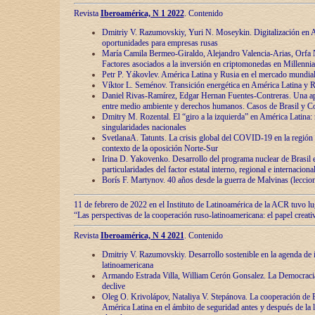
Revista
Iberoamérica, N 1 2022
. Contenido
Dmitriy V. Razumovskiy, Yuri N. Moseykin. Digitalización en A
oportunidades para empresas rusas
María Camila Bermeo-Giraldo, Alejandro Valencia-Arias, Orfa N
Factores asociados a la inversión en criptomonedas en Millennia
Petr P. Yákovlev. América Latina y Rusia en el mercado mundial
Víktor L. Seménov. Transición energética en América Latina y R
Daniel Rivas-Ramírez, Edgar Hernan Fuentes-Contreras. Una ap
entre medio ambiente y derechos humanos. Casos de Brasil y C
Dmitry M. Rozental. El “giro a la izquierda” en América Latina:
singularidades nacionales
SvetlanaA. Tatunts. La crisis global del COVID-19 en la región 
contexto de la oposición Norte-Sur
Irina D. Yakovenko. Desarrollo del programa nuclear de Brasil
particularidades del factor estatal interno, regional e internaciona
Borís F. Martynov. 40 años desde la guerra de Malvinas (leccion
11 de febrero de 2022 en el Instituto de Latinoamérica de la ACR tuvo l
“Las perspectivas de la cooperación ruso-latinoamericana: el papel creati
Revista
Iberoamérica, N 4 2021
. Contenido
Dmitriy V. Razumovskiy. Desarrollo sostenible en la agenda de 
latinoamericana
Armando Estrada Villa, William Cerón Gonsalez. La Democracia:
declive
Oleg O. Krivolápov, Nataliya V. Stepánova. La cooperación de 
América Latina en el ámbito de seguridad antes y después de la 