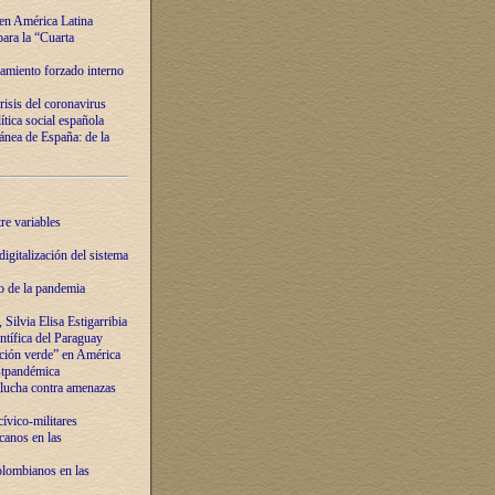
 en América Latina
ara la “Cuarta
amiento forzado interno
risis del coronavirus
ítica social española
nea de España: de la
re variables
igitalización del sistema
o de la pandemia
Silvia Elisa Estigarribia
entífica del Paraguay
ación verde” en América
ostpandémica
lucha contra amenazas
ívico-militares
anos en las
olombianos en las