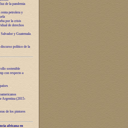
luz de la pandemia
renta petrolera y
uela
ba por la crisis
vidual de derechos
l Salvador y Guatemala.
curso político de la
ollo sostenible
ump con respecto a
países
noamericanos
 de Argentina (2015-
ras de los pintores
ncia africana en