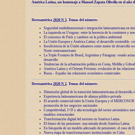
América Latina, un homenaje a Manuel Zapata Olivella en el año d
Iberoamérica
2020 N 3
.
Temas del número:
Seguridad multidimensional e integración latinoamericana en tie
La izquierda en Uruguay: entre la herencia de lа comintern y nue
El consenso de París y cambios en la política ambiental
La Unión Europea y América Latina: el desarrollo sostenible con
Insuficiencia de la Unión aduanera como motor de desarrollo ec
Norte centroamericano
La Triple Frontera de Brasil, Argentina y Paraguay: estado actual
desarrollo
Tendencias de la urbanización política en Ceuta, Melilla y Gibral
América Latina y el Oriente Próximo: evolución de las relacione
Rusia – España: las relaciones económico-comerciales
Iberoamérica
2020 N 2
.
Temas del número:
Dimensión global de la transición latinoamericana al desarrollo s
Experiencia latinoamericana de alianza público-privada
El acuerdo comercial entre la Unión Europea y el MERCOSUR
promoción de los negocios nacionales
Competitividad, I+D y alta tecnología del sector aeronáutico me
modelos estructurales
Transformación digital del turismo en América Latina
El futuro de las pensiones: una mirada desde América Latina
En búsqueda de un modelo adecuado de pensiones: el caso de E
Nueva etapa de transformaciones institucionales en Cuba