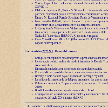
Yarima Pupo Ochoa. La Gestión cubana de la Salud pública a la 
COVID-19
Kleidy Y. Espinoza M., Tatiana V. Sidorenko. Dependencia de la 
potencial exportador para la diversificación económica de Venez
Dmitry M. Rozental. Partido Socialista Unido de Venezuela: prue
Isaac Ravetllat Ballesté, Jairo E. Lucero P. La defensa supraindi
ambientales en la Convención sobre los derechos del niño
J. Kenny Acuña Villavicencio. Violencia política y racismo en E
Una lectura crítica a partir de las obras de Gould-Lauria y Hale
Naílya M. Yákovleva. IBEROLUX: disignio y realidad
Elena V. Astákhova. MONARQUÍA versus REPÚBLICA en el dis
España contemporánea
Iberoamérica
2020 N 4
. Temas del número:
Enfoques conceptuales para interpretar la problemática del desarr
La estrategia político-militar de la administración de Donald Tr
América Latina
Dimensión ciudadana en el concepto de seguridad española
Rusia – México: paralelos históricos en relaciones entre los dos 
Brasil y Arabia Saudita bajo el aspecto de liderazgo regional
La política de memoria de la diáspora armenia en los países lati
Relaciones entre élites: “captura política” y corrupción. El caso
2019)
Brasil: identidad en el espejo de la memoria cultural
Conjugación de las tradiciones universales y nacionales en las ob
mexicanos del siglo XX e inicios del XXI
1 de diciembre de 2020 tuvo lugar la Videoconferencia en línea “
La here