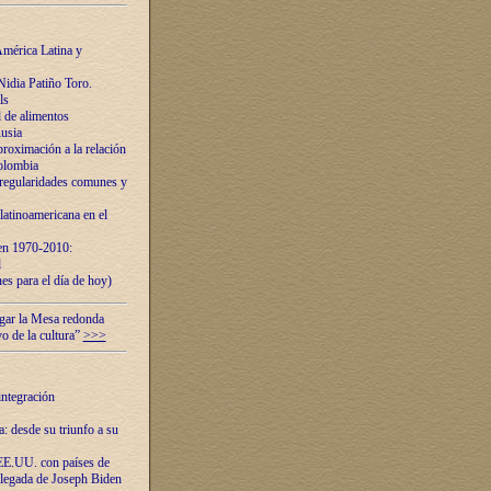
mérica Latina y
idia Patiño Toro.
ls
 de alimentos
usia
roximación a la relación
olombia
 regularidades comunes y
latinoamericana en el
 en 1970-2010:
l
es para el día de hoy)
ugar la Mesa redonda
vo de la cultura”
>>>
integración
 desde su triunfo a su
EE.UU. con países de
llegada de Joseph Biden