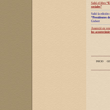
Salió el libro
“
E
sociales
”
Salió la edición
“Presidentes de
Gisbert
Apareció en vent
los acontecimie
INICIO
GE