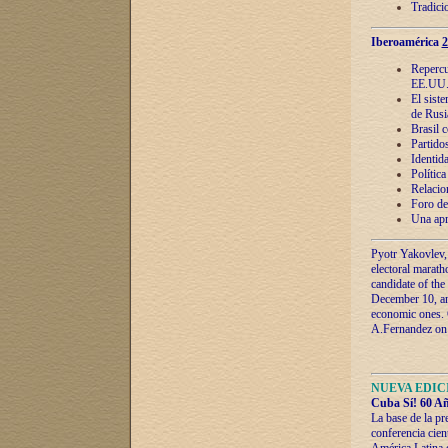
Tradici
Iberoamérica
2
Repercu
EE.UU
El sist
de Rusi
Brasil 
Partidos
Identida
Polític
Relacio
Foro de
Una apr
Pyotr Yakovlev,
electoral marath
candidate of the
December 10, and
economic ones. C
A.Fernandez on t
NUEVA EDICI
Cuba Sí! 60 Añ
La base de la pr
conferencia cien