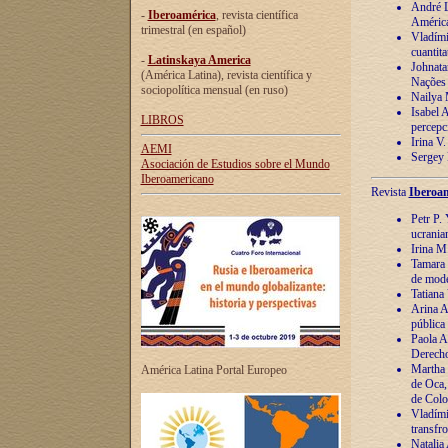
André Lu
-
Iberoamérica
, revista científica
América
trimestral (en español)
Vladímir
cuantita
-
Latinskaya America
Johnata
(América Latina), revista científica y
Nações
sociopolítica mensual (en ruso)
Nailya 
Isabel 
LIBROS
percepc
Irina V
AEMI
Sergey 
Asociación de Estudios sobre el Mundo
Iberoamericano
Revista
Iberoam
Petr P. 
ucrania
Irina M
Tamara 
de mode
Tatiana
Arina A
pública
Paola A
Derecho
Martha 
América Latina Portal Europeo
de Oca,
de Colo
Vladími
transfro
Natalia