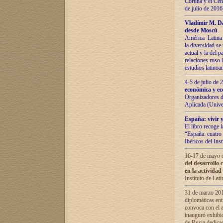
Coruña y el Cent
de julio de 201
Vladímir М. Da
desde Moscú
.
América Latina 
la diversidad se 
actual у lа del p
relaciones ruso-
estudios latino
4-5 de julio de
económica y ec
Organizadores d
Aplicada (Univ
España: vivir y
El libro recoge 
“España: cuatro 
Ibéricos del In
16-17 de mayo d
del desarrollo 
en la actividad
Instituto de La
31 de marzo 2016
diplomáticas en
convoca con el a
inauguró exhibi
de Rusia dedica