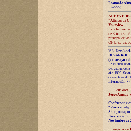
Leonardo Alm
foto>>>)
NUEVA EDIC
“Alianza de Civi
Yakovlev.
La colección con
de Estudios Ibér
principal de los
ONU, co-patroci
V.A. Krasílshch
DESARROLLO
(un ensayo del 
En el libro se a
per capita, de l
año 1990. Se ana
desventajas del 
información >>
E.I. Beliakova
Jorge Amado «r
Conferencia cien
“Rusia en el g
Se organiza por 
Universidad Rus
Noviembre de 
En vísperas de
1