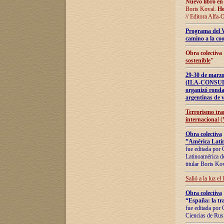
Nuevo libro en
Boris Koval.
He
// Editora Alfa-
Programa del 
camino a la coo
Obra colectiva
sostenible
"
29-30 de ma
(ILA-CONSULT
organizó ronda
argentinas de v
Terrorismo tra
internaciona
l 
Obra colectiva
”América Latin
fue editada por 
Latinoamérica de
titular Boris Ko
Salió a la luz el
Obra colectiva
“España: la tra
fue editada por 
Ciencias de Rus