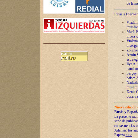
de la m
Revista
Iberoam
Vladímir
transfo
María E
inversi
Violett
diverge
Zbignie
Antón S
estrateg
Ilya A.
pandem
Sergey 
países 
Nadezhd
muslími
Denis G
observac
Nueva edición 
Rusia y España
La presente mono
serie de publica
consecuencias e
Además, los auto
España
>>>