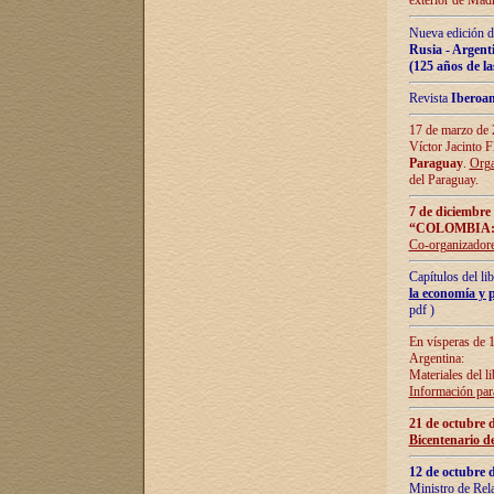
exterior de Madr
Nueva edición d
Rusia - Argent
(125 años de la
Revista
Iberoa
17 de marzo de 2
Víctor Jacinto 
Paraguay
.
Orga
del Paraguay.
7 de diciembre
“COLOMBIA:
Co-organizador
Capítulos del l
la economía y p
pdf )
En vísperas de 1
Argentina:
Materiales del li
Información para
21 de octubre 
Bicentenario d
12 de octubre 
Ministro de Rel