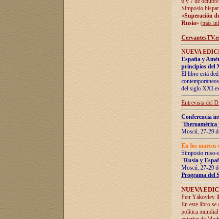
6 y 7 de octubre
Simposio hispan
«
Superación de 
Rusia
» (
más in
CervantesTV.e
NUEVA EDICI
España y Améric
principios del 
El libro está de
contemporáneos -
del siglo XXI ex
Entrevista del 
Conferencia in
“
Iberoamérica 
Moscú, 27-29 de
En los marcos 
Simposio ruso-
"
Rusia y Españ
Moscú, 27-29 de
Programa del 
NUEVA EDIC
Petr Yákovlev.
En este libro se
política mundial