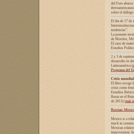
del Foro abarca 
iberoamericanos 
sobre el diálogo 
El dia de 17 de 
Interninstitucio
tendencias”.
La ponente inv
de Morelos, Méx
El caso de mate
Estudios Polític
2 y 3 de septie
desarrollo en de
Latinoamérica (
Programa del S
Crisis mundial
El libro recoge 
crisis como fen
Estudios Ibérico
Rusia en el Rei
de 2013) (
más i
Russian–Mexican
Mexico is a rela
much in common i
Mexican relation
improvement. In 