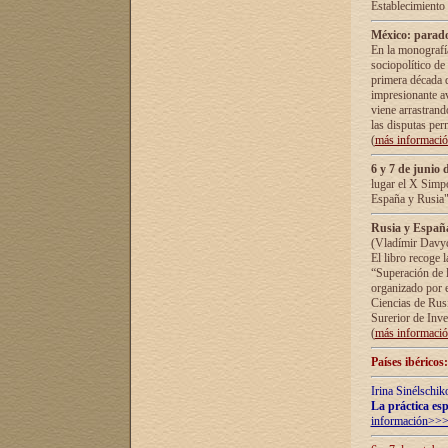
Establecimiento
México: parado
En la monografía
sociopolítico de
primera década d
impresionante a
viene arrastrand
las disputas pe
(
más informaci
6 y 7 de junio 
lugar el X Simp
España y Rusia"
Rusia y España 
(Vladímir Davyd
El libro recoge 
“Superación de l
organizado por e
Ciencias de Rus
Surerior de Inve
(
más informaci
Países ibéricos
Irina Sinélschik
La práctica esp
información>>