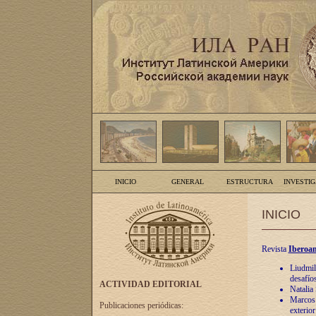
INICIO
GENERAL
ESTRUCTURA
INVESTI
INICIO
Revista
Iberoam
Liudmil
desafíos
ACTIVIDAD EDITORIAL
Natalia
Marcos A
Publicaciones periódicas:
exterio