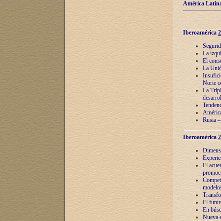
América Latina
Iberoamérica
2
Segurid
La izqu
El cons
La Unió
Insufic
Norte c
La Tripl
desarro
Tendenci
América
Rusia –
Iberoamérica
2
Dimensió
Experie
El acue
promoci
Competi
modelos
Transfo
El futu
En búsq
Nueva e