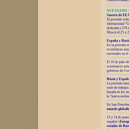
América Latina 
NUEVA EDICI
Guerra de EE.U
El presente volu
internacional “
dedicada a 170 
Moscú el 25 y 
España y Rusia:
En la presente m
económicas actua
nacionales en el
El 10 de julio d
económicos actua
gobierno de Cost
Rusia y España
La presente mono
serie de trabajo
basada en los ma
la “nueva norma
En San Petersbur
mundo globaliza
13 y 14 de junio
español «
Europa
sociales de Ru