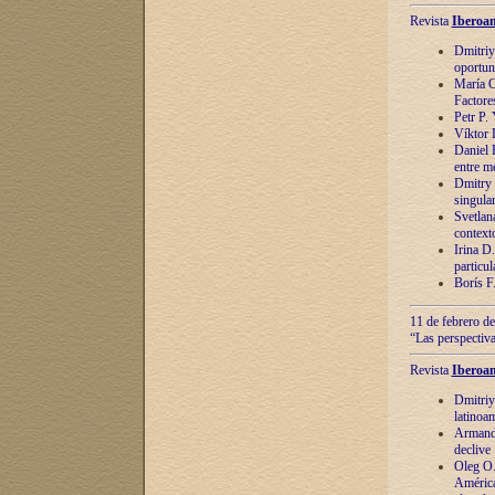
Revista
Iberoam
Dmitriy
oportun
María C
Factore
Petr P.
Víktor 
Daniel 
entre m
Dmitry 
singula
Svetlan
context
Irina D
particul
Borís F
11 de febrero de
“Las perspectiva
Revista
Iberoam
Dmitriy
latinoa
Armando
declive
Oleg O.
América