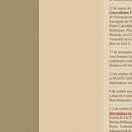
22 de marzo de 2
Generalísimo F
de Venezuela en
Encargado de Neg
Pedro Calzadilla
Bohórquez, Ph.D.
Miranda, José G
Venezuela en la 
libro de José G
17 de noviembre
José Antonio Am
conferencia sobr
Botánica del Nu
13 de octubre de
la SESIÓN SOLEM
diplomáticas rus
8 de octubre (j
Latina en el mun
Hutschenreuter 
1-3 de octubre 
Iberoamérica en 
Estatal de San P
Bering-Bellinsg
Rusia, Gobernac
Internacional de