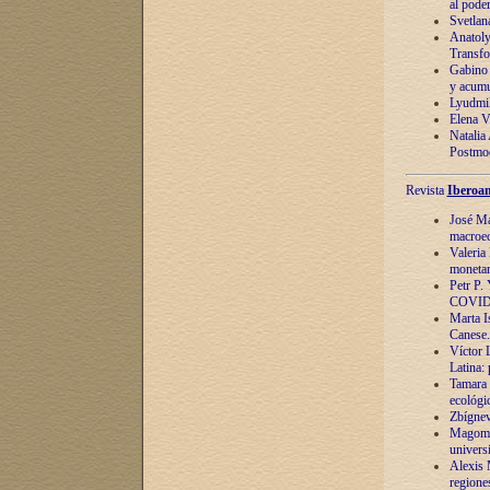
al pode
Svetlan
Anatoly
Transfo
Gabino 
y acumu
Lyudmil
Elena V.
Natalia
Postmod
Revista
Iberoam
José Ma
macroec
Valeria
monetari
Petr P.
COVID
Marta Is
Canese. 
Víctor 
Latina:
Tamara 
ecológi
Zbígnev
Magomed
univers
Alexis 
regiones