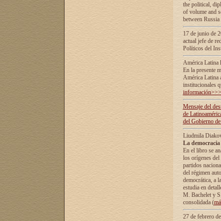
the political, d
of volume and sc
between Russia 
17 de junio de 2
actual jefe de r
Políticos del In
América Latina 
En la presente m
América Latina 
institucionales 
información>>
Mensaje del dest
de Latinoaméric
del Gobierno de
Liudmila Diako
La democracia 
En el libro se a
los orígenes del 
partidos naciona
del régimen auto
democrática, а l
estudia en detall
М. Bachelet у S.
consolidada (
má
27 de febrero d