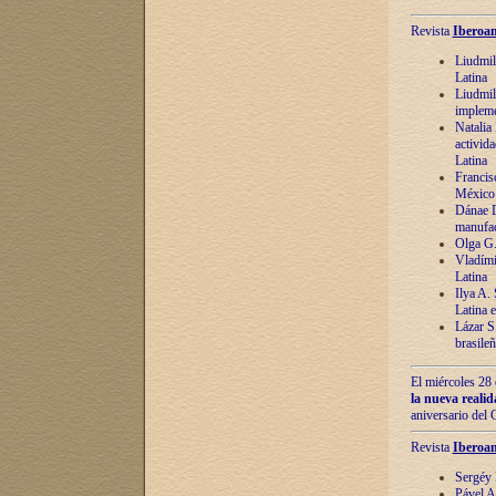
Revista
Iberoam
Liudmil
Latina
Liudmil
impleme
Natalia
activida
Latina
Francis
México 
Dánae D
manufac
Olga G.
Vladími
Latina
Ilya A.
Latina 
Lázar S.
brasile
El miércoles 28 
la nueva reali
aniversario del
Revista
Iberoam
Sergéy 
Pável A