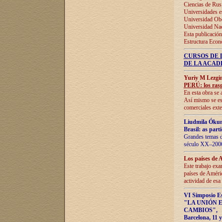
Ciencias de Rus
Universidades e
Universidad Obe
Universidad Na
Esta publicación
Estructura Econ
CURSOS DE 
DE LA ACAD
Yuriy M Lezgi
PERÚ: los rasg
En esta obra se 
Así mismo se est
comerciales exte
Liudmila Ókun
Brasil: as part
Grandes temas da
século XX–2006
Los países de 
Este trabajo exa
países de Améric
actividad de esa
VI Simposio E
"LA UNIÓN 
CAMBIOS"
,
Barcelona, 11 y