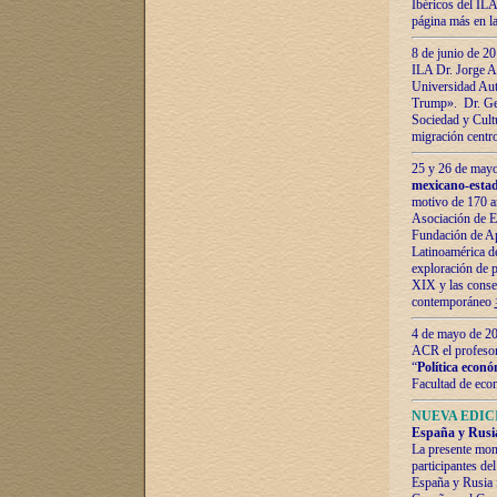
Ibéricos del ILA
página más en la
8 de junio de 20
ILA Dr. Jorge Al
Universidad Aut
Trump». Dr. Ger
Sociedad y Cultu
migración centr
25 y 26 de mayo 
mexicano-estad
motivo de 170 a
Asociación de E
Fundación de Ap
Latinoamérica d
exploración de p
XIX y las consec
contemporáneo
4 de mayo de 201
ACR el profeso
“
Política econó
Facultad de eco
NUEVA EDICI
España y Rusia 
La presente mono
participantes d
España y Rusia f