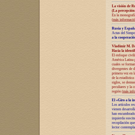
La visión de R
(La percepción
En la monografía
(
más informaci
Rusia y España
Actas del Simpo
a la cooperació
Vladímir M. D
Hacia la identi
El enfoque civil
América Latina pa
cuales se formar
divergentes de d
primera vez en l
de la estadística
siglos, se demue
peculiares y la 
región (
más inf
El «Giro a la 
Los artículos re
vienen desarroll
han encumbrado e
izquierda suscita
recopilación que
lector contempla