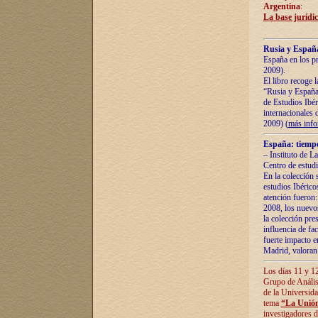
Argentina
:
La base jurídic
Rusia y España
España en los pr
2009).
El libro recoge 
“Rusia y España 
de Estudios Ibér
internacionales 
2009) (
más inf
España: tiempo
– Instituto de L
Centro de estud
En la colección 
estudios Ibérico
atención fueron:
2008, los nuevos
la colección pre
influencia de fac
fuerte impacto en
Madrid, valoran 
Los días 11 y 12
Grupo de Anális
de la Universida
tema
“La Unión
investigadores d