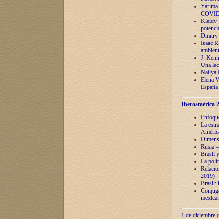
Yarima 
COVID
Kleidy 
potenci
Dmitry 
Isaac Ra
ambient
J. Kenn
Una lect
Naílya 
Elena 
España
Iberoamérica
2
Enfoques
La estr
América
Dimensi
Rusia – 
Brasil y
La polí
Relacion
2019)
Brasil: 
Conjugac
mexican
1 de diciembre d