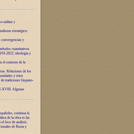
o-militar y
nalismo estratégico:
e convergencias y
étodos cuantitativos
019-2022: ideología y
 el contexto de la
ras. Relaciones de los
unidades y retos
 de tradiciones hispano-
VI-XVIII. Algunas
spañoles, continua la
tica de la obra es las
l foco de análisis.
cionales de Rusia y