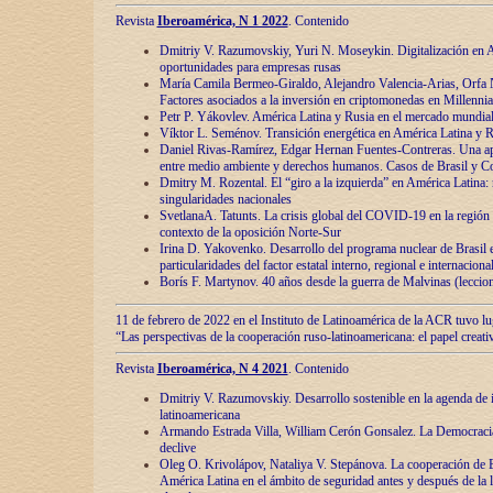
Revista
Iberoamérica, N 1 2022
. Contenido
Dmitriy V. Razumovskiy, Yuri N. Moseykin. Digitalización en A
oportunidades para empresas rusas
María Camila Bermeo-Giraldo, Alejandro Valencia-Arias, Orfa N
Factores asociados a la inversión en criptomonedas en Millennia
Petr P. Yákovlev. América Latina y Rusia en el mercado mundial
Víktor L. Seménov. Transición energética en América Latina y R
Daniel Rivas-Ramírez, Edgar Hernan Fuentes-Contreras. Una ap
entre medio ambiente y derechos humanos. Casos de Brasil y C
Dmitry M. Rozental. El “giro a la izquierda” en América Latina:
singularidades nacionales
SvetlanaA. Tatunts. La crisis global del COVID-19 en la región 
contexto de la oposición Norte-Sur
Irina D. Yakovenko. Desarrollo del programa nuclear de Brasil
particularidades del factor estatal interno, regional e internaciona
Borís F. Martynov. 40 años desde la guerra de Malvinas (leccion
11 de febrero de 2022 en el Instituto de Latinoamérica de la ACR tuvo l
“Las perspectivas de la cooperación ruso-latinoamericana: el papel creati
Revista
Iberoamérica, N 4 2021
. Contenido
Dmitriy V. Razumovskiy. Desarrollo sostenible en la agenda de 
latinoamericana
Armando Estrada Villa, William Cerón Gonsalez. La Democracia:
declive
Oleg O. Krivolápov, Nataliya V. Stepánova. La cooperación de 
América Latina en el ámbito de seguridad antes y después de la 