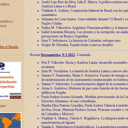
André Luiz Reis da Silva, Lilia E. Ilikova. A política externa ru
entífica
América Latina e o Brasil
Vladímir A. Goliney. Cooperación bilateral de Brasil con los país
cuantitativo
Johnatan da Costa Santos. Uma realidade distante? O Brasil e s
ientífica y
Nações Unidas
ruso)
Nailya M. Yákovleva. Argentina: Panorama político y el impact
Isabel Antonieta Morayta. Los jóvenes y la corrupción: un análi
percepciones en Rusia y Argentina
Irina V. Selivánova. La historia de Colombia: enfoque ruso
Sergey M. Khenkin. España frente a nuevos desafíos
obre el Mundo
Revista
Iberoamérica, N 3 2022
. Contenido
Petr P. Yákovlev. Rusia y América Latina: desarrollo sostenible a 
ucraniana
Irina M. Vershínina. La minería de América Latina y nuevos des
Tamara V. Naúmenko, María S. Kózyreva. Fuentes de energía re
de modernización de los instrumentos institucionales en América
Tatiana V. Sidorenko. La transformación digital de la economía 
Arina A. Andréeva. Misiones de paz como función de las fuerza
pública en España
Paola Andrea Acosta-Alvarado. Medidas provisionales de la Cor
Derechos Humanos: el caso colombiano
Martha Elisa Nateras González, Paula Andrea Valencia Londoñ
ropeo
de Oca, Oscar, Marisela Pacheco Arrieta. Protestas sociales y vi
de Colombia y México)
Vladímir A. Matsur, Valería A. Bogdánova. La diáspora árabe e
transfronteriza de Iguazú
Natalia A. Shéleshneva-Solodóvnikova. La arquitectura postmod