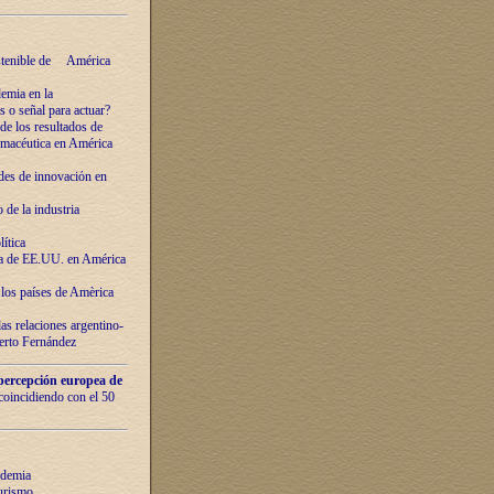
ostenible de América
emia en la
o señal para actuar?
de los resultados de
farmacéutica en América
des de innovaciόn en
de la industria
ítica
ca de EE.UU. en América
los países de Amèrica
as relaciones argentino-
berto Fernández
percepción europea de
 coincidiendo con el 50
ndemia
urismo