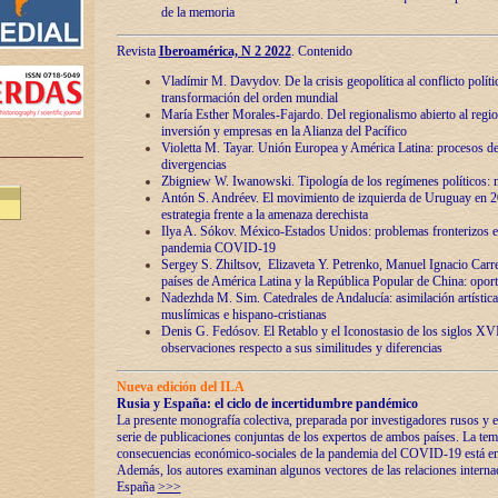
de la memoria
Revista
Iberoamérica, N 2 2022
. Contenido
Vladímir M. Davydov. De la crisis geopolítica al conflicto polític
transformación del orden mundial
María Esther Morales-Fajardo. Del regionalismo abierto al regio
inversión y empresas en la Alianza del Pacífico
Violetta M. Tayar. Unión Europea y América Latina: procesos d
divergencias
Zbigniew W. Iwanowski. Tipología de los regímenes políticos: m
Antón S. Andréev. El movimiento de izquierda de Uruguay en 2
estrategia frente a la amenaza derechista
Ilya A. Sókov. México-Estados Unidos: problemas fronterizos en
pandemia COVID-19
Sergey S. Zhiltsov, Elizaveta Y. Petrenko, Manuel Ignacio Carre
países de América Latina y la República Popular de China: oport
Nadezhda M. Sim. Catedrales de Andalucía: asimilación artística
muslímicas e hispano-cristianas
Denis G. Fedósov. El Retablo y el Iconostasio de los siglos X
observaciones respecto a sus similitudes y diferencias
Nueva edición del ILA
Rusia y España: el ciclo de incertidumbre pandémico
La presente monografía colectiva, preparada por investigadores rusos y e
serie de publicaciones conjuntas de los expertos de ambos países. La temá
consecuencias económico-sociales de la pandemia del COVID-19 está en e
Además, los autores examinan algunos vectores de las relaciones interna
España
>>>