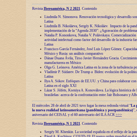
Revista
Iberoamérica, N 2 2021
. Contenido
Liudmila N. Símonova. Renovaciόn tecnolόgica y desarrollo s
Latina
Liudmila B. Nikoláeva, Sergéy K. Nikoláev. Impacto de la pand
implementaciόn de la “Agenda 2030”: ¿Agravaciόn de problemas 
Natalia P. Kononkova, Natalia V. Polávskaya. Comercializaciόn 
actividad intelectual como factor del desarrollo de la industria 
Latina
Francisco García Fernández, José Luis López Gómez. Capacida
México y Rusia: un análisis comparativo
Dánae Duana Ávila, Tirso Javier Hernández Gracia. Crecimiento 
manufacturera en México
Olga G. Leόnova. América Latina en la zona de la turbulencia pol
Vladímir P. Súdarev. De Trump a Biden: evoluciόn de la políti
Latina
Ilya A. Sόkov. Enfόques de EE.UU. y China para colaborar con 
Latina en el siglo XXI
Lázar S. Jéifets, Kseniya A. Konoválova. La lόgica histόrica de l
brasileñas: acerca de la confrontaciόn entre Jair Bolsonaro y Al
El miércoles 28 de abril de 2021 tuvo lugar la mesa redonda virtual “
La 
la nueva realidad latinoamericana (pandémica y postpandémica)
”,
aniversario del CEISAL y el 60 aniversario del ILA ACR
>>>
Revista
Iberoamérica, N 1 2021
. Contenido
Sergéy M. Khenkin. La sociedad española en el reflejo de la pa
Pável A. Kuchínov. COVID-19: El nuevo orden mundial en el t