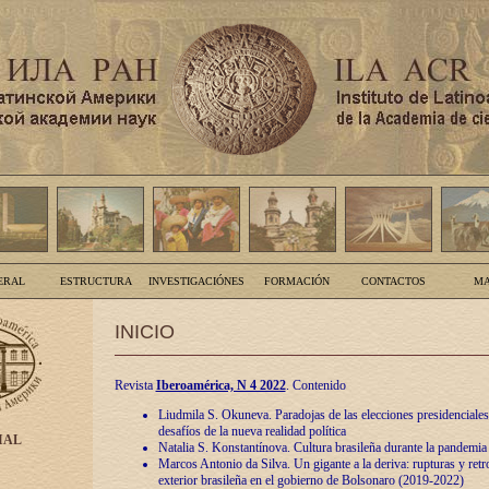
ERAL
ESTRUCTURA
INVESTIGACIÓNES
FORMACIÓN
CONTACTOS
MA
INICIO
Revista
Iberoamérica, N 4 2022
. Contenido
Liudmila S. Okuneva. Paradojas de las elecciones presidenciales
desafíos de la nueva realidad política
IAL
Natalia S. Konstantínova. Cultura brasileña durante la pandemia
Marcos Antonio da Silva. Un gigante a la deriva: rupturas y retro
exterior brasileña en el gobierno de Bolsonaro (2019-2022)