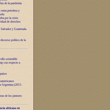
luz de la pandemia
renta petrolera y
uela
ba por la crisis
vidual de derechos
l Salvador y Guatemala.
curso político de la
ollo sostenible
ump con respecto a
países
noamericanos
 de Argentina (2015-
ras de los pintores
ncia africana en