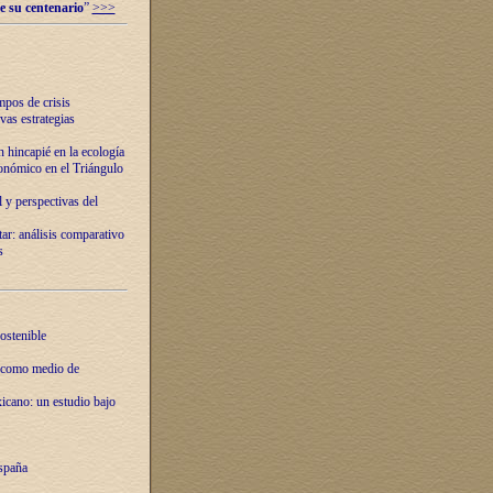
e su centenario
”
>>>
mpos de crisis
vas estrategias
 hincapié en la ecología
onómico en el Triángulo
 y perspectivas del
tar: análisis comparativo
s
ostenible
 como medio de
xicano: un estudio bajo
spaña