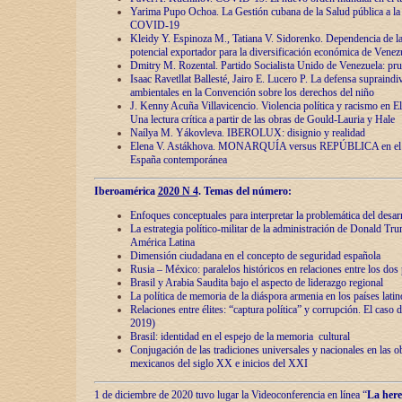
Yarima Pupo Ochoa. La Gestión cubana de la Salud pública a la 
COVID-19
Kleidy Y. Espinoza M., Tatiana V. Sidorenko. Dependencia de la 
potencial exportador para la diversificación económica de Venez
Dmitry M. Rozental. Partido Socialista Unido de Venezuela: prue
Isaac Ravetllat Ballesté, Jairo E. Lucero P. La defensa supraindi
ambientales en la Convención sobre los derechos del niño
J. Kenny Acuña Villavicencio. Violencia política y racismo en E
Una lectura crítica a partir de las obras de Gould-Lauria y Hale
Naílya M. Yákovleva. IBEROLUX: disignio y realidad
Elena V. Astákhova. MONARQUÍA versus REPÚBLICA en el dis
España contemporánea
Iberoamérica
2020 N 4
. Temas del número:
Enfoques conceptuales para interpretar la problemática del desarr
La estrategia político-militar de la administración de Donald Tr
América Latina
Dimensión ciudadana en el concepto de seguridad española
Rusia – México: paralelos históricos en relaciones entre los dos 
Brasil y Arabia Saudita bajo el aspecto de liderazgo regional
La política de memoria de la diáspora armenia en los países lati
Relaciones entre élites: “captura política” y corrupción. El caso
2019)
Brasil: identidad en el espejo de la memoria cultural
Conjugación de las tradiciones universales y nacionales en las ob
mexicanos del siglo XX e inicios del XXI
1 de diciembre de 2020 tuvo lugar la Videoconferencia en línea “
La here