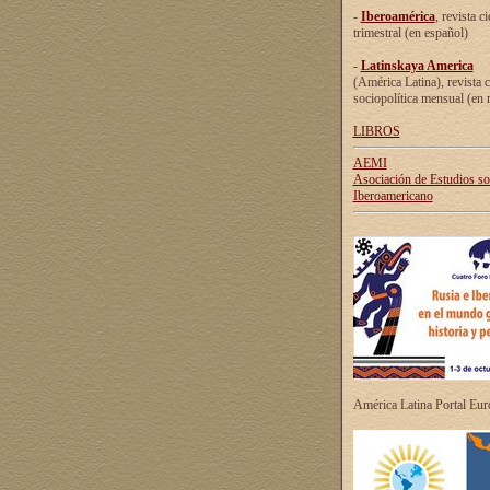
-
Iberoamérica
, revista ci
trimestral (en español)
-
Latinskaya America
(América Latina), revista c
sociopolítica mensual (en 
LIBROS
AEMI
Asociación de Estudios s
Iberoamericano
América Latina Portal Eu