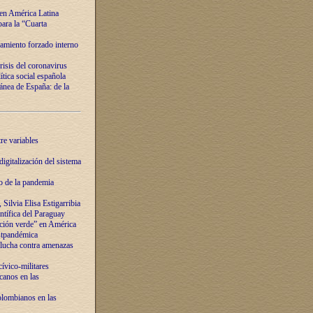
 en América Latina
ara la “Cuarta
amiento forzado interno
risis del coronavirus
ítica social española
nea de España: de la
re variables
igitalización del sistema
o de la pandemia
Silvia Elisa Estigarribia
entífica del Paraguay
ación verde” en América
ostpandémica
lucha contra amenazas
ívico-militares
anos en las
olombianos en las