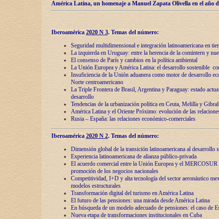
América Latina, un homenaje a Manuel Zapata Olivella en el año d
Iberoamérica
2020 N 3
.
Temas del número:
Seguridad multidimensional e integración latinoamericana en tie
La izquierda en Uruguay: entre la herencia de lа comintern y nue
El consenso de París y cambios en la política ambiental
La Unión Europea y América Latina: el desarrollo sostenible con
Insuficiencia de la Unión aduanera como motor de desarrollo ec
Norte centroamericano
La Triple Frontera de Brasil, Argentina y Paraguay: estado actual
desarrollo
Tendencias de la urbanización política en Ceuta, Melilla y Gibral
América Latina y el Oriente Próximo: evolución de las relacione
Rusia – España: las relaciones económico-comerciales
Iberoamérica
2020 N 2
.
Temas del número:
Dimensión global de la transición latinoamericana al desarrollo s
Experiencia latinoamericana de alianza público-privada
El acuerdo comercial entre la Unión Europea y el MERCOSUR
promoción de los negocios nacionales
Competitividad, I+D y alta tecnología del sector aeronáutico me
modelos estructurales
Transformación digital del turismo en América Latina
El futuro de las pensiones: una mirada desde América Latina
En búsqueda de un modelo adecuado de pensiones: el caso de E
Nueva etapa de transformaciones institucionales en Cuba