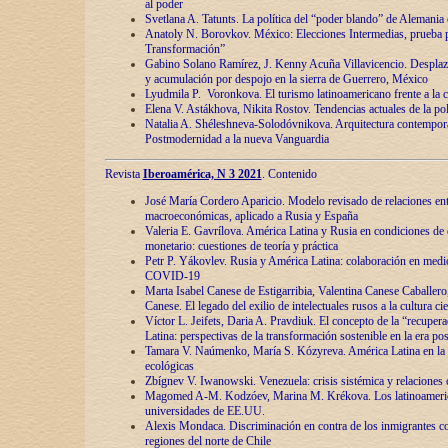
al poder
Svetlana A. Tatunts. La política del “poder blando” de Alemania
Anatoly N. Borovkov. México: Elecciones Intermedias, prueba p
Transformación”
Gabino Solano Ramírez, J. Kenny Acuña Villavicencio. Desplaz
y acumulación por despojo en la sierra de Guerrero, México
Lyudmila P. Voronkova. El turismo latinoamericano frente a la c
Elena V. Astákhova, Nikita Rostov. Tendencias actuales de la pol
Natalia A. Shéleshneva-Solodóvnikova. Arquitectura contemporá
Postmodernidad a la nueva Vanguardia
Revista
Iberoamérica, N 3 2021
. Contenido
José María Cordero Aparicio. Modelo revisado de relaciones ent
macroeconómicas, aplicado a Rusia y España
Valeria E. Gavrílova. América Latina y Rusia en condiciones de d
monetario: cuestiones de teoría y práctica
Petr P. Yákovlev. Rusia y América Latina: colaboración en medi
COVID-19
Marta Isabel Canese de Estigarribia, Valentina Canese Caballero, 
Canese. El legado del exilio de intelectuales rusos a la cultura ci
Víctor L. Jeifets, Daria A. Pravdiuk. El concepto de la “recuper
Latina: perspectivas de la transformación sostenible en la era p
Tamara V. Naúmenko, María S. Kózyreva. América Latina en la 
ecológicas
Zbígnev V. Iwanowski. Venezuela: crisis sistémica y relaciones c
Magomed A-M. Kodzóev, Marina M. Krékova. Los latinoameric
universidades de EE.UU.
Alexis Mondaca. Discriminación en contra de los inmigrantes c
regiones del norte de Chile