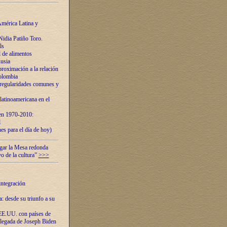
mérica Latina y
idia Patiño Toro.
ls
 de alimentos
usia
roximación a la relación
olombia
 regularidades comunes y
latinoamericana en el
 en 1970-2010:
l
es para el día de hoy)
ugar la Mesa redonda
vo de la cultura”
>>>
integración
 desde su triunfo a su
EE.UU. con países de
llegada de Joseph Biden