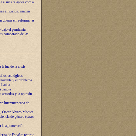
ssa e suas relações com a
es africanos: análisis
eu dilema em reformar as
o bajo el pandemia
sis comparado de las
la luz de la crisis
afíos ecológicos
novable y el problema
 Latina
española
s armadas y la opinión
te Interamericana de
o, Oscar Álvaro Montes
olencia de género (casos
n la aglomeración
erna de España: retorno