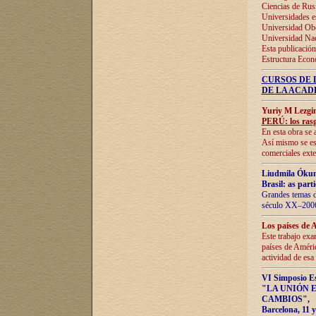
Ciencias de Rus
Universidades e
Universidad Obe
Universidad Na
Esta publicación
Estructura Econ
CURSOS DE 
DE LA ACAD
Yuriy M Lezgi
PERÚ: los rasg
En esta obra se 
Así mismo se est
comerciales exte
Liudmila Ókun
Brasil: as part
Grandes temas da
século XX–2006
Los países de 
Este trabajo exa
países de Améric
actividad de esa
VI Simposio E
"LA UNIÓN 
CAMBIOS"
,
Barcelona, 11 y