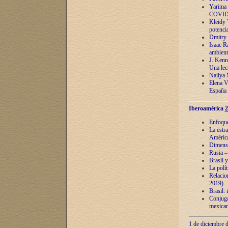
Yarima 
COVID
Kleidy 
potenci
Dmitry 
Isaac Ra
ambient
J. Kenn
Una lect
Naílya 
Elena 
España
Iberoamérica
2
Enfoques
La estr
América
Dimensi
Rusia – 
Brasil y
La polí
Relacion
2019)
Brasil: 
Conjugac
mexican
1 de diciembre d