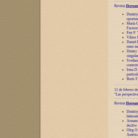
Revista
Iberoam
Dmitriy
oportun
María C
Factore
Petr P.
Víktor 
Daniel 
entre m
Dmitry 
singula
Svetlan
context
Irina D
particul
Borís F
11 de febrero de
“Las perspectiva
Revista
Iberoam
Dmitriy
latinoa
Armando
declive
Oleg O.
América