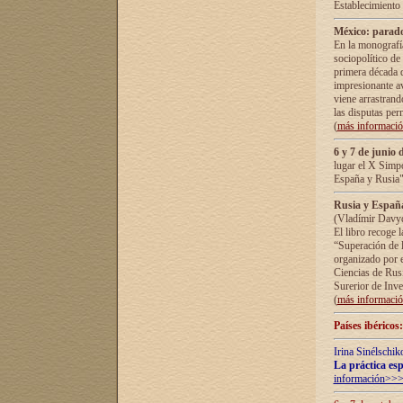
Establecimiento
México: parado
En la monografía
sociopolítico de
primera década d
impresionante a
viene arrastrand
las disputas pe
(
más informaci
6 y 7 de junio 
lugar el X Simp
España y Rusia"
Rusia y España 
(Vladímir Davyd
El libro recoge 
“Superación de l
organizado por e
Ciencias de Rus
Surerior de Inve
(
más informaci
Países ibéricos
Irina Sinélschik
La práctica esp
información>>