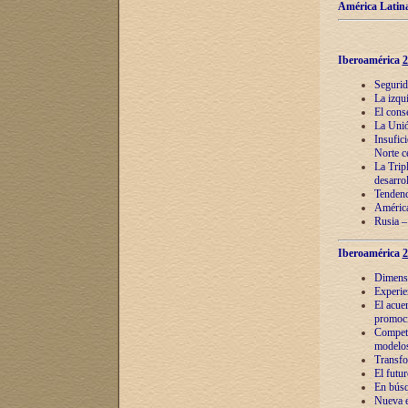
América Latina
Iberoamérica
2
Segurid
La izqu
El cons
La Unió
Insufic
Norte c
La Tripl
desarro
Tendenci
América
Rusia –
Iberoamérica
2
Dimensió
Experie
El acue
promoci
Competi
modelos
Transfo
El futu
En búsq
Nueva e