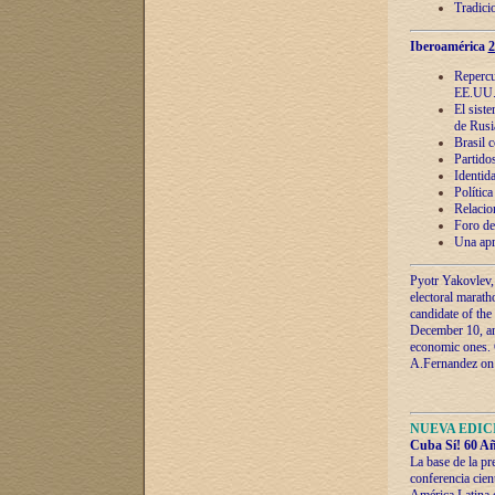
Tradici
Iberoamérica
2
Repercu
EE.UU
El sist
de Rusi
Brasil 
Partidos
Identida
Polític
Relacio
Foro de
Una apr
Pyotr Yakovlev,
electoral marath
candidate of the
December 10, and
economic ones. C
A.Fernandez on t
NUEVA EDICI
Cuba Sí! 60 Añ
La base de la pr
conferencia cien