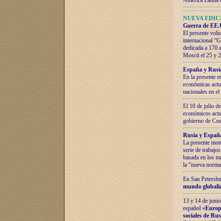
América Latina 
NUEVA EDICI
Guerra de EE.U
El presente volu
internacional “
dedicada a 170 
Moscú el 25 y 
España y Rusia:
En la presente m
económicas actua
nacionales en el
El 10 de julio d
económicos actua
gobierno de Cost
Rusia y España
La presente mono
serie de trabajo
basada en los ma
la “nueva norma
En San Petersbur
mundo globaliza
13 y 14 de junio
español «
Europa
sociales de Ru