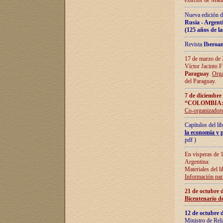
exterior de Madr
Nueva edición d
Rusia - Argent
(125 años de la
Revista
Iberoa
17 de marzo de 2
Víctor Jacinto 
Paraguay
.
Orga
del Paraguay.
7 de diciembre
“COLOMBIA:
Co-organizador
Capítulos del l
la economía y p
pdf )
En vísperas de 1
Argentina:
Materiales del li
Información para
21 de octubre 
Bicentenario d
12 de octubre 
Ministro de Rel