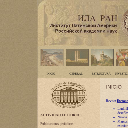
INICIO
GENERAL
ESTRUCTURA
INVESTI
INICIO
Revista
Iberoam
Liudmil
desafíos
ACTIVIDAD EDITORIAL
Natalia
Marcos A
Publicaciones periódicas:
exterio