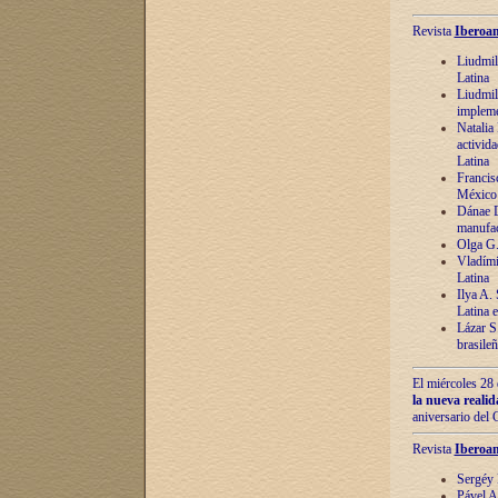
Revista
Iberoam
Liudmil
Latina
Liudmil
impleme
Natalia
activida
Latina
Francis
México 
Dánae D
manufac
Olga G.
Vladími
Latina
Ilya A.
Latina 
Lázar S.
brasile
El miércoles 28 
la nueva reali
aniversario del
Revista
Iberoam
Sergéy 
Pável A