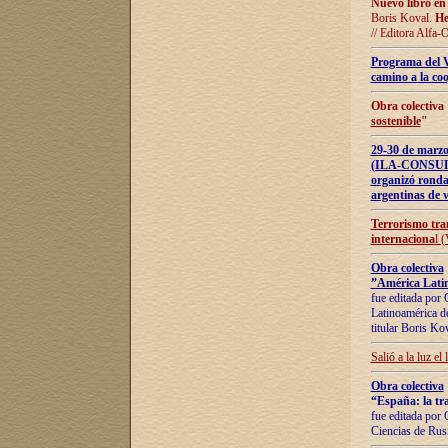
Nuevo libro en
Boris Koval.
He
// Editora Alfa-
Programa del 
camino a la coo
Obra colectiva
sostenible
"
29-30 de ma
(ILA-CONSULT
organizó ronda
argentinas de v
Terrorismo tra
internaciona
l 
Obra colectiva
”América Latin
fue editada por 
Latinoamérica de
titular Boris Ko
Salió a la luz el
Obra colectiva
“España: la tra
fue editada por 
Ciencias de Rus