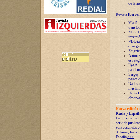
de la m
Revista
Iberoam
Vladímir
transfo
María E
inversi
Violett
diverge
Zbignie
Antón S
estrateg
Ilya A.
pandem
Sergey 
países 
Nadezhd
muslími
Denis G
observac
Nueva edición 
Rusia y España
La presente mono
serie de publica
consecuencias e
Además, los auto
España
>>>