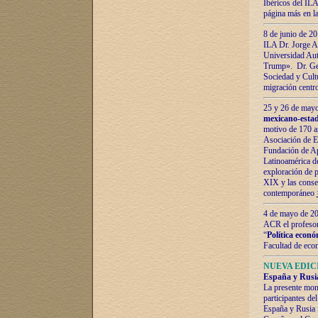
Ibéricos del ILA
página más en la
8 de junio de 20
ILA Dr. Jorge Al
Universidad Aut
Trump». Dr. Ger
Sociedad y Cultu
migración centr
25 y 26 de mayo 
mexicano-estad
motivo de 170 a
Asociación de E
Fundación de Ap
Latinoamérica d
exploración de p
XIX y las consec
contemporáneo
4 de mayo de 201
ACR el profeso
“
Política econó
Facultad de eco
NUEVA EDICI
España y Rusia 
La presente mono
participantes d
España y Rusia f