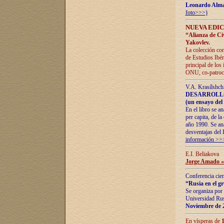
Leonardo Alm
foto>>>)
NUEVA EDIC
“Alianza de Civi
Yakovlev.
La colección con
de Estudios Ibér
principal de los
ONU, co-patroci
V.A. Krasílshch
DESARROLLO
(un ensayo del 
En el libro se a
per capita, de l
año 1990. Se ana
desventajas del 
información >>
E.I. Beliakova
Jorge Amado «r
Conferencia cien
“Rusia en el g
Se organiza por 
Universidad Rus
Noviembre de 
En vísperas de
1