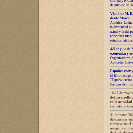
Coruña y el Cent
de julio de 201
Vladímir М. Da
desde Moscú
.
América Latina 
la diversidad se 
actual у lа del p
relaciones ruso-
estudios latino
4-5 de julio de
económica y ec
Organizadores d
Aplicada (Univ
España: vivir y
El libro recoge 
“España: cuatro 
Ibéricos del In
16-17 de mayo d
del desarrollo 
en la actividad
Instituto de La
31 de marzo 2016
diplomáticas en
convoca con el a
inauguró exhibi
de Rusia dedica