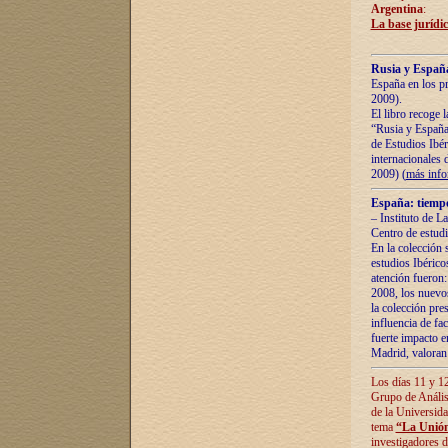
Argentina
:
La base jurídic
Rusia y España
España en los pr
2009).
El libro recoge 
“Rusia y España 
de Estudios Ibér
internacionales 
2009) (
más inf
España: tiempo
– Instituto de L
Centro de estud
En la colección 
estudios Ibérico
atención fueron:
2008, los nuevos
la colección pre
influencia de fac
fuerte impacto en
Madrid, valoran 
Los días 11 y 12
Grupo de Anális
de la Universida
tema
“La Unión
investigadores d