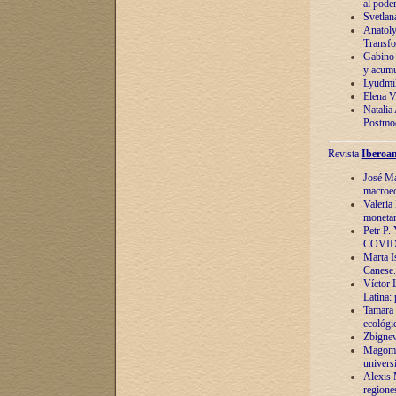
al pode
Svetlan
Anatoly
Transfo
Gabino 
y acumu
Lyudmil
Elena V.
Natalia
Postmod
Revista
Iberoam
José Ma
macroec
Valeria
monetari
Petr P.
COVID
Marta Is
Canese. 
Víctor 
Latina:
Tamara 
ecológi
Zbígnev
Magomed
univers
Alexis 
regiones