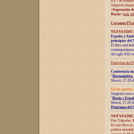
6 y 7 de octubre
Simposio hispan
«
Superación de 
Rusia
» (
más in
CervantesTV.e
NUEVA EDICI
España y Améric
principios del 
El libro está de
contemporáneos -
del siglo XXI ex
Entrevista del 
Conferencia in
“
Iberoamérica 
Moscú, 27-29 de
En los marcos 
Simposio ruso-
"
Rusia y Españ
Moscú, 27-29 de
Programa del 
NUEVA EDIC
Petr Yákovlev.
En este libro se
política mundial