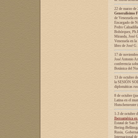
22 de marzo de 2
Generalísimo F
de Venezuela en
Encargado de Neg
Pedro Calzadilla
Bohórquez, Ph.D.
Miranda, José G
Venezuela en la 
libro de José G
17 de noviembre
José Antonio Am
conferencia sobr
Botánica del Nu
13 de octubre de
la SESIÓN SOLEM
diplomáticas rus
8 de octubre (j
Latina en el mun
Hutschenreuter 
1-3 de octubre 
Iberoamérica en 
Estatal de San P
Bering-Bellinsg
Rusia, Gobernac
Internacional de