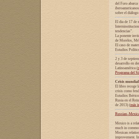
del Foro abarca 
iberoamericanos 
sobre el diálogo 
El dia de 17 de 
Interninstitucio
tendencias”.
La ponente inv
de Morelos, Méx
El caso de mate
Estudios Polític
2 y 3 de septie
desarrollo en de
Latinoamérica (
Programa del S
Crisis mundial
El libro recoge 
crisis como fen
Estudios Ibérico
Rusia en el Rei
de 2013) (
más i
Russian–Mexican
Mexico is a rela
much in common i
Mexican relation
improvement. In 