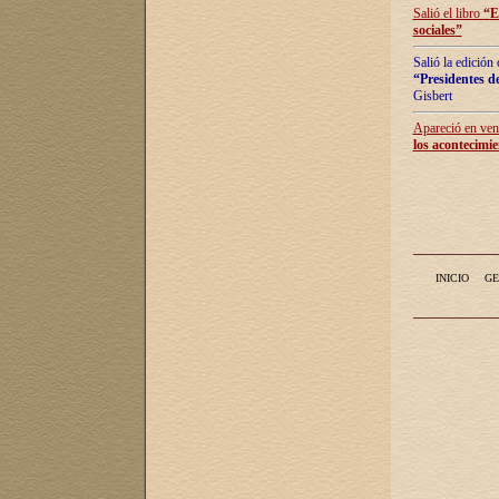
Salió el libro
“
E
sociales
”
Salió la edición
“Presidentes de
Gisbert
Apareció en vent
los acontecimie
INICIO
GE