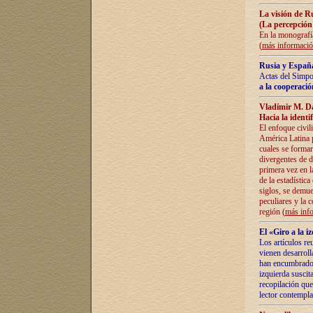
La visión de R
(La percepción
En la monografía
(
más informaci
Rusia y España
Actas del Simpo
a la cooperació
Vladímir M. D
Hacia la identi
El enfoque civil
América Latina pa
cuales se formar
divergentes de d
primera vez en l
de la estadística
siglos, se demue
peculiares y la 
región (
más inf
El «Giro a la 
Los artículos re
vienen desarroll
han encumbrado e
izquierda suscita
recopilación que
lector contempla