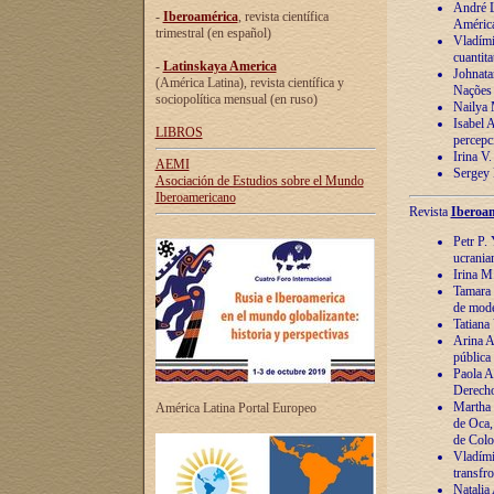
André Lu
-
Iberoamérica
, revista científica
América
trimestral (en español)
Vladímir
cuantita
-
Latinskaya America
Johnata
(América Latina), revista científica y
Nações
sociopolítica mensual (en ruso)
Nailya 
Isabel 
LIBROS
percepc
Irina V
AEMI
Sergey 
Asociación de Estudios sobre el Mundo
Iberoamericano
Revista
Iberoam
Petr P. 
ucrania
Irina M
Tamara 
de mode
Tatiana
Arina A
pública
Paola A
Derecho
Martha 
América Latina Portal Europeo
de Oca,
de Colo
Vladími
transfro
Natalia