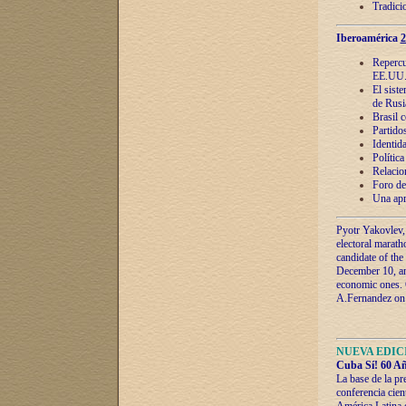
Tradici
Iberoamérica
2
Repercu
EE.UU
El sist
de Rusi
Brasil 
Partidos
Identida
Polític
Relacio
Foro de
Una apr
Pyotr Yakovlev,
electoral marath
candidate of the
December 10, and
economic ones. C
A.Fernandez on t
NUEVA EDICI
Cuba Sí! 60 Añ
La base de la pr
conferencia cien