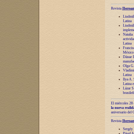
Revista
Iberoam
Liudmil
Latina
Liudmil
impleme
Natalia
activida
Latina
Francis
México 
Dánae D
manufac
Olga G.
Vladími
Latina
Ilya A.
Latina 
Lázar S.
brasile
El miércoles 28 
la nueva reali
aniversario del
Revista
Iberoam
Sergéy 
Pável A