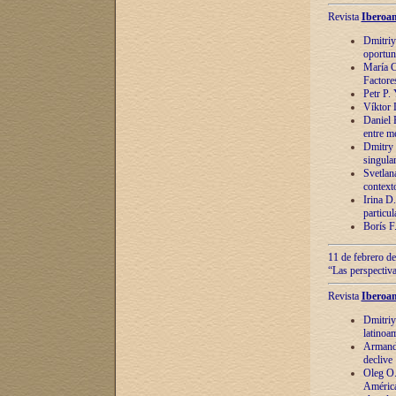
Revista
Iberoam
Dmitriy
oportun
María C
Factore
Petr P.
Víktor 
Daniel 
entre m
Dmitry 
singula
Svetlan
context
Irina D
particul
Borís F
11 de febrero de
“Las perspectiva
Revista
Iberoam
Dmitriy
latinoa
Armando
declive
Oleg O.
América