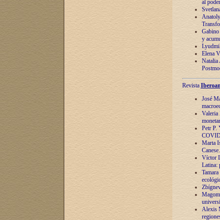
al pode
Svetlan
Anatoly
Transfo
Gabino 
y acumu
Lyudmil
Elena V.
Natalia
Postmod
Revista
Iberoam
José Ma
macroec
Valeria
monetari
Petr P.
COVID
Marta Is
Canese. 
Víctor 
Latina:
Tamara 
ecológi
Zbígnev
Magomed
univers
Alexis 
regiones