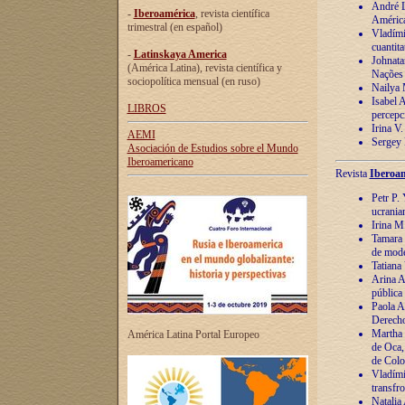
André Lu
-
Iberoamérica
, revista científica
América
trimestral (en español)
Vladímir
cuantita
-
Latinskaya America
Johnata
(América Latina), revista científica y
Nações
sociopolítica mensual (en ruso)
Nailya 
Isabel 
LIBROS
percepc
Irina V
AEMI
Sergey 
Asociación de Estudios sobre el Mundo
Iberoamericano
Revista
Iberoam
Petr P. 
ucrania
Irina M
Tamara 
de mode
Tatiana
Arina A
pública
Paola A
Derecho
Martha 
América Latina Portal Europeo
de Oca,
de Colo
Vladími
transfro
Natalia