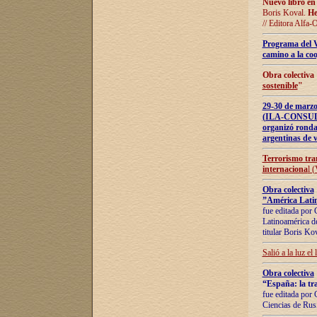
Nuevo libro en
Boris Koval.
He
// Editora Alfa-
Programa del 
camino a la coo
Obra colectiva
sostenible
"
29-30 de ma
(ILA-CONSULT
organizó ronda
argentinas de v
Terrorismo tra
internaciona
l 
Obra colectiva
”América Latin
fue editada por 
Latinoamérica de
titular Boris Ko
Salió a la luz el
Obra colectiva
“España: la tra
fue editada por 
Ciencias de Rus