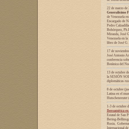
22 de marzo de 2
Generalísimo F
de Venezuela en
Encargado de Neg
Pedro Calzadilla
Bohórquez, Ph.D.
Miranda, José G
Venezuela en la 
libro de José G
17 de noviembre
José Antonio Am
conferencia sobr
Botánica del Nu
13 de octubre de
la SESIÓN SOLEM
diplomáticas rus
8 de octubre (j
Latina en el mun
Hutschenreuter 
1-3 de octubre 
Iberoamérica en 
Estatal de San P
Bering-Bellinsg
Rusia, Gobernac
Internacional de