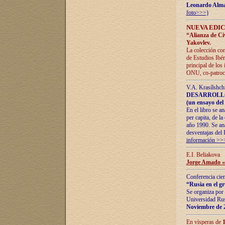
Leonardo Alm
foto>>>)
NUEVA EDIC
“Alianza de Civi
Yakovlev.
La colección con
de Estudios Ibér
principal de los
ONU, co-patroci
V.A. Krasílshch
DESARROLLO
(un ensayo del 
En el libro se a
per capita, de l
año 1990. Se ana
desventajas del 
información >>
E.I. Beliakova
Jorge Amado «r
Conferencia cien
“Rusia en el g
Se organiza por 
Universidad Rus
Noviembre de 
En vísperas de
1