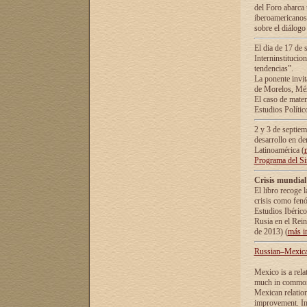
del Foro abarca 
iberoamericanos 
sobre el diálogo 
El dia de 17 de 
Interninstitucio
tendencias”.
La ponente inv
de Morelos, Méx
El caso de mate
Estudios Polític
2 y 3 de septie
desarrollo en de
Latinoamérica (
Programa del S
Crisis mundial
El libro recoge 
crisis como fen
Estudios Ibérico
Rusia en el Rei
de 2013) (
más i
Russian–Mexican
Mexico is a rela
much in common i
Mexican relation
improvement. In 