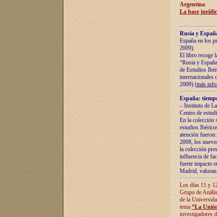
Argentina
:
La base jurídic
Rusia y España
España en los pr
2009).
El libro recoge 
“Rusia y España 
de Estudios Ibér
internacionales 
2009) (
más inf
España: tiempo
– Instituto de L
Centro de estud
En la colección 
estudios Ibérico
atención fueron:
2008, los nuevos
la colección pre
influencia de fac
fuerte impacto en
Madrid, valoran 
Los días 11 y 12
Grupo de Anális
de la Universida
tema
“La Unión
investigadores d