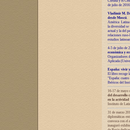
Coruña y el Cent
de julio de 201
Vladímir М. Da
desde Moscú
.
América Latina 
la diversidad se 
actual у lа del p
relaciones ruso-
estudios latino
4-5 de julio de
económica y ec
Organizadores d
Aplicada (Univ
España: vivir y
El libro recoge 
“España: cuatro 
Ibéricos del In
16-17 de mayo d
del desarrollo 
en la actividad
Instituto de La
31 de marzo 2016
diplomáticas en
convoca con el a
inauguró exhibi
de Rusia dedica