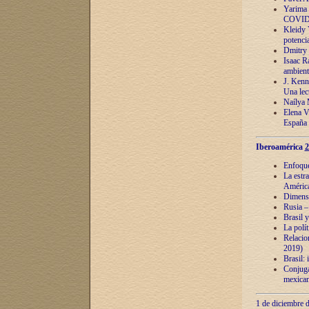
Yarima 
COVID
Kleidy 
potenci
Dmitry 
Isaac Ra
ambient
J. Kenn
Una lect
Naílya 
Elena 
España
Iberoamérica
2
Enfoques
La estr
América
Dimensi
Rusia – 
Brasil y
La polí
Relacion
2019)
Brasil: 
Conjugac
mexican
1 de diciembre d