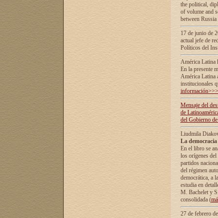
the political, d
of volume and sc
between Russia 
17 de junio de 2
actual jefe de r
Políticos del In
América Latina 
En la presente m
América Latina 
institucionales 
información>>
Mensaje del dest
de Latinoaméric
del Gobierno de
Liudmila Diako
La democracia 
En el libro se a
los orígenes del 
partidos naciona
del régimen auto
democrática, а l
estudia en detall
М. Bachelet у S.
consolidada (
má
27 de febrero d