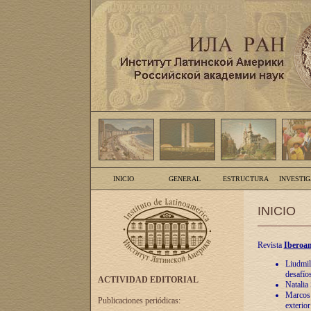
INICIO
GENERAL
ESTRUCTURA
INVESTI
INICIO
Revista
Iberoam
Liudmil
desafíos
ACTIVIDAD EDITORIAL
Natalia
Marcos A
Publicaciones periódicas:
exterio