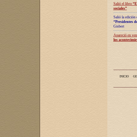
Salió el libro
“
E
sociales
”
Salió la edición
“Presidentes de
Gisbert
Apareció en vent
los acontecimie
INICIO
GE