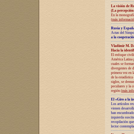
La visión de R
(La percepción
En la monografía
(
más informaci
Rusia y España
Actas del Simpo
a la cooperació
Vladímir M. D
Hacia la identi
El enfoque civil
América Latina pa
cuales se formar
divergentes de d
primera vez en l
de la estadística
siglos, se demue
peculiares y la 
región (
más inf
El «Giro a la 
Los artículos re
vienen desarroll
han encumbrado e
izquierda suscita
recopilación que
lector contempla