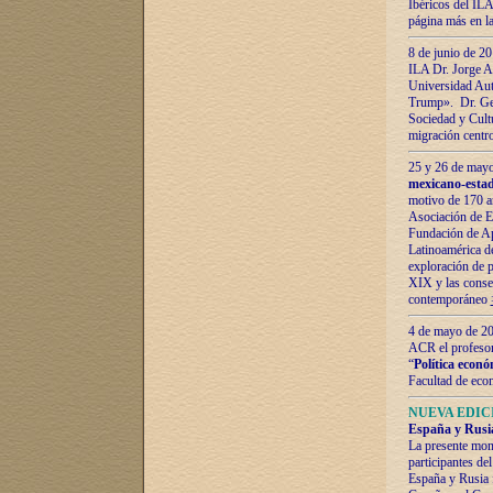
Ibéricos del ILA
página más en la
8 de junio de 20
ILA Dr. Jorge Al
Universidad Aut
Trump». Dr. Ger
Sociedad y Cultu
migración centr
25 y 26 de mayo 
mexicano-estad
motivo de 170 a
Asociación de E
Fundación de Ap
Latinoamérica d
exploración de p
XIX y las consec
contemporáneo
4 de mayo de 201
ACR el profeso
“
Política econó
Facultad de eco
NUEVA EDICI
España y Rusia 
La presente mono
participantes d
España y Rusia f