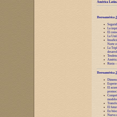
América Latina
Iberoamérica
2
Segurid
La izqu
El cons
La Unió
Insufic
Norte c
La Tripl
desarro
Tendenci
América
Rusia –
Iberoamérica
2
Dimensió
Experie
El acue
promoci
Competi
modelos
Transfo
El futu
En búsq
Nueva e