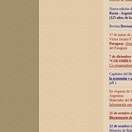
exterior de Madr
Nueva edición d
Rusia - Argent
(125 años de la
Revista
Iberoa
17 de marzo de 2
Víctor Jacinto 
Paraguay
.
Orga
del Paraguay.
7 de diciembre
“COLOMBIA:
Co-organizador
Capítulos del l
la economía y p
pdf )
En vísperas de 1
Argentina:
Materiales del li
Información para
21 de octubre 
Bicentenario d
12 de octubre 
Ministro de Rel