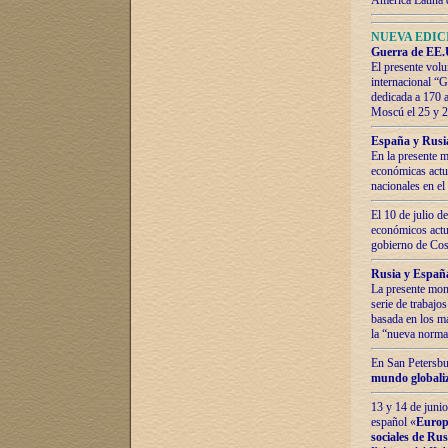
América Latina 
NUEVA EDICI
Guerra de EE.U
El presente volu
internacional “
dedicada a 170 
Moscú el 25 y 
España y Rusia:
En la presente m
económicas actua
nacionales en el
El 10 de julio d
económicos actua
gobierno de Cost
Rusia y España
La presente mono
serie de trabajo
basada en los ma
la “nueva norma
En San Petersbur
mundo globaliza
13 y 14 de junio
español «
Europa
sociales de Ru