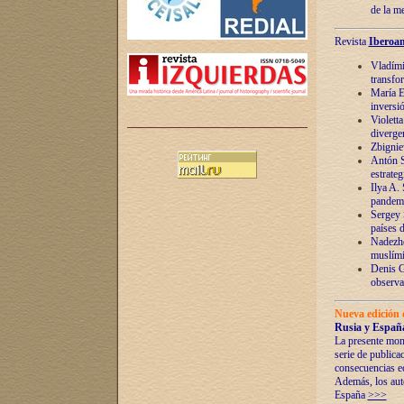
de la m
Revista
Iberoam
Vladímir
transfo
María E
inversi
Violett
diverge
Zbignie
Antón S
estrateg
Ilya A.
pandem
Sergey 
países 
Nadezhd
muslími
Denis G
observac
Nueva edición 
Rusia y España
La presente mono
serie de publica
consecuencias e
Además, los auto
España
>>>