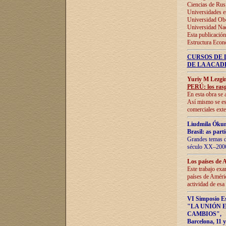
Ciencias de Rus
Universidades e
Universidad Obe
Universidad Na
Esta publicación
Estructura Econ
CURSOS DE 
DE LA ACAD
Yuriy M Lezgi
PERÚ: los rasg
En esta obra se 
Así mismo se est
comerciales exte
Liudmila Ókun
Brasil: as part
Grandes temas da
século XX–2006
Los países de 
Este trabajo exa
países de Améric
actividad de esa
VI Simposio E
"LA UNIÓN 
CAMBIOS"
,
Barcelona, 11 y