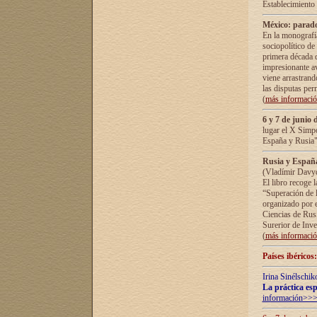
Establecimiento
México: parado
En la monografía
sociopolítico de
primera década d
impresionante a
viene arrastrand
las disputas pe
(
más informaci
6 y 7 de junio 
lugar el X Simp
España y Rusia"
Rusia y España 
(Vladímir Davyd
El libro recoge 
“Superación de l
organizado por e
Ciencias de Rus
Surerior de Inve
(
más informaci
Países ibéricos
Irina Sinélschik
La práctica esp
información>>