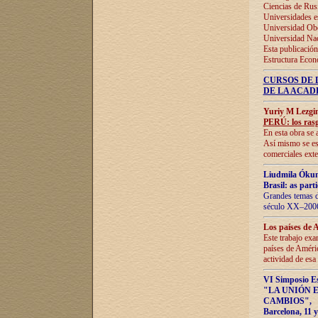
Ciencias de Rus
Universidades e
Universidad Obe
Universidad Na
Esta publicación
Estructura Econ
CURSOS DE 
DE LA ACAD
Yuriy M Lezgi
PERÚ: los rasg
En esta obra se 
Así mismo se est
comerciales exte
Liudmila Ókun
Brasil: as part
Grandes temas da
século XX–2006
Los países de 
Este trabajo exa
países de Améric
actividad de esa
VI Simposio E
"LA UNIÓN 
CAMBIOS"
,
Barcelona, 11 y