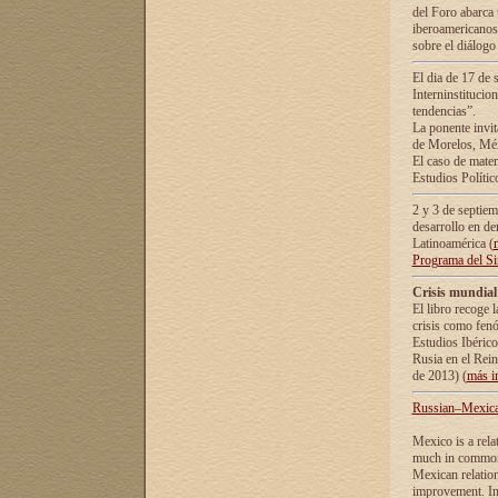
del Foro abarca 
iberoamericanos 
sobre el diálogo 
El dia de 17 de 
Interninstitucio
tendencias”.
La ponente inv
de Morelos, Méx
El caso de mate
Estudios Polític
2 y 3 de septie
desarrollo en de
Latinoamérica (
Programa del S
Crisis mundial
El libro recoge 
crisis como fen
Estudios Ibérico
Rusia en el Rei
de 2013) (
más i
Russian–Mexican
Mexico is a rela
much in common i
Mexican relation
improvement. In 