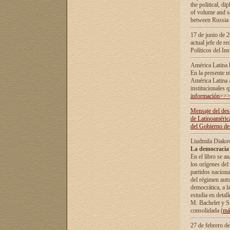
the political, d
of volume and sc
between Russia 
17 de junio de 2
actual jefe de r
Políticos del In
América Latina 
En la presente m
América Latina 
institucionales 
información>>
Mensaje del dest
de Latinoaméric
del Gobierno de
Liudmila Diako
La democracia 
En el libro se a
los orígenes del 
partidos naciona
del régimen auto
democrática, а l
estudia en detall
М. Bachelet у S.
consolidada (
má
27 de febrero d