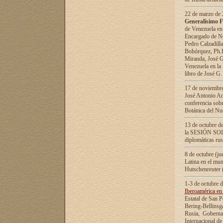
22 de marzo de 2
Generalísimo F
de Venezuela en
Encargado de Neg
Pedro Calzadilla
Bohórquez, Ph.D.
Miranda, José G
Venezuela en la 
libro de José G
17 de noviembre
José Antonio Am
conferencia sobr
Botánica del Nu
13 de octubre de
la SESIÓN SOLEM
diplomáticas rus
8 de octubre (j
Latina en el mun
Hutschenreuter 
1-3 de octubre 
Iberoamérica en 
Estatal de San P
Bering-Bellinsg
Rusia, Gobernac
Internacional de