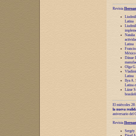
Revista
Iberoam
Liudmil
Latina
Liudmil
impleme
Natalia
activida
Latina
Francis
México 
Dánae D
manufac
Olga G.
Vladími
Latina
Ilya A.
Latina 
Lázar S.
brasile
El miércoles 28 
la nueva reali
aniversario del
Revista
Iberoam
Sergéy 
Pável A