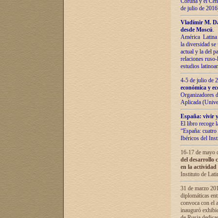
Coruña y el Cent
de julio de 201
Vladímir М. Da
desde Moscú
.
América Latina 
la diversidad se 
actual у lа del p
relaciones ruso-
estudios latino
4-5 de julio de
económica y ec
Organizadores d
Aplicada (Univ
España: vivir y
El libro recoge 
“España: cuatro 
Ibéricos del In
16-17 de mayo d
del desarrollo 
en la actividad
Instituto de La
31 de marzo 2016
diplomáticas en
convoca con el a
inauguró exhibi
de Rusia dedica