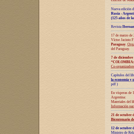
exterior de Madr
Nueva edición d
Rusia - Argent
(125 años de la
Revista
Iberoa
17 de marzo de 2
Víctor Jacinto 
Paraguay
.
Orga
del Paraguay.
7 de diciembre
“COLOMBIA:
Co-organizador
Capítulos del l
la economía y p
pdf )
En vísperas de 1
Argentina:
Materiales del li
Información para
21 de octubre 
Bicentenario d
12 de octubre 
Ministro de Rel