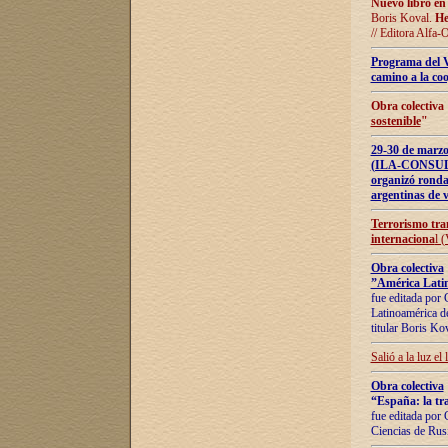
Nuevo libro en
Boris Koval.
He
// Editora Alfa-
Programa del 
camino a la coo
Obra colectiva
sostenible
"
29-30 de ma
(ILA-CONSULT
organizó ronda
argentinas de v
Terrorismo tra
internaciona
l 
Obra colectiva
”América Latin
fue editada por 
Latinoamérica de
titular Boris Ko
Salió a la luz el
Obra colectiva
“España: la tra
fue editada por 
Ciencias de Rus