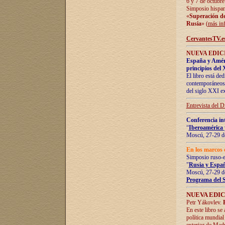
6 y 7 de octubre
Simposio hispan
«
Superación de 
Rusia
» (
más in
CervantesTV.e
NUEVA EDICI
España y Améric
principios del 
El libro está de
contemporáneos -
del siglo XXI ex
Entrevista del 
Conferencia in
“
Iberoamérica 
Moscú, 27-29 de
En los marcos 
Simposio ruso-
"
Rusia y Españ
Moscú, 27-29 de
Programa del 
NUEVA EDIC
Petr Yákovlev.
En este libro se
política mundial