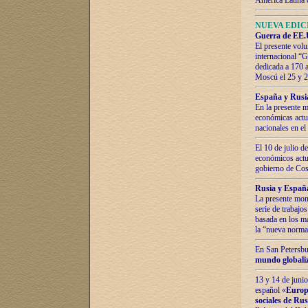
América Latina 
NUEVA EDICI
Guerra de EE.U
El presente volu
internacional “
dedicada a 170 
Moscú el 25 y 
España y Rusia:
En la presente m
económicas actua
nacionales en el
El 10 de julio d
económicos actua
gobierno de Cost
Rusia y España
La presente mono
serie de trabajo
basada en los ma
la “nueva norma
En San Petersbur
mundo globaliza
13 y 14 de junio
español «
Europa
sociales de Ru