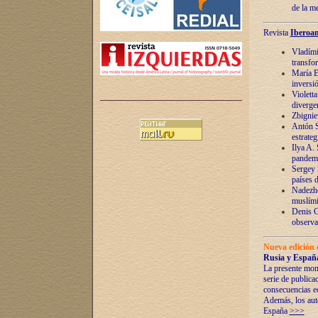
de la m
Revista
Iberoam
Vladímir
transfo
María E
inversi
Violett
diverge
Zbignie
Antón S
estrateg
Ilya A.
pandem
Sergey 
países 
Nadezhd
muslími
Denis G
observac
Nueva edición 
Rusia y España
La presente mono
serie de publica
consecuencias e
Además, los auto
España
>>>