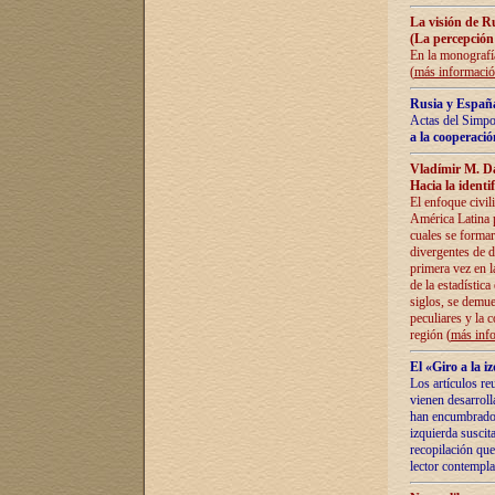
La visión de R
(La percepción
En la monografía
(
más informaci
Rusia y España
Actas del Simpo
a la cooperació
Vladímir M. D
Hacia la identi
El enfoque civil
América Latina pa
cuales se formar
divergentes de d
primera vez en l
de la estadística
siglos, se demue
peculiares y la 
región (
más inf
El «Giro a la 
Los artículos re
vienen desarroll
han encumbrado e
izquierda suscita
recopilación que
lector contempla