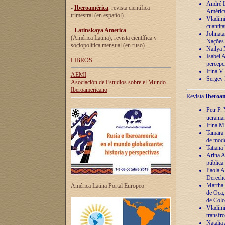
André Lu
-
Iberoamérica
, revista científica
América
trimestral (en español)
Vladímir
cuantita
-
Latinskaya America
Johnata
(América Latina), revista científica y
Nações
sociopolítica mensual (en ruso)
Nailya 
Isabel 
LIBROS
percepc
Irina V
AEMI
Sergey 
Asociación de Estudios sobre el Mundo
Iberoamericano
Revista
Iberoam
Petr P. 
ucrania
Irina M
Tamara 
de mode
Tatiana
Arina A
pública
Paola A
Derecho
Martha 
América Latina Portal Europeo
de Oca,
de Colo
Vladími
transfro
Natalia