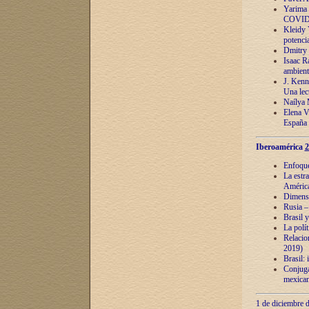
Yarima 
COVID
Kleidy 
potenci
Dmitry 
Isaac Ra
ambient
J. Kenn
Una lect
Naílya 
Elena 
España
Iberoamérica
2
Enfoques
La estr
América
Dimensi
Rusia – 
Brasil y
La polí
Relacion
2019)
Brasil: 
Conjugac
mexican
1 de diciembre d