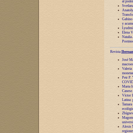
al pode
Svetlan
Anatoly
Transfo
Gabino 
y acumu
Lyudmil
Elena V.
Natalia
Postmod
Revista
Iberoam
José Ma
macroec
Valeria
monetari
Petr P.
COVID
Marta Is
Canese. 
Víctor 
Latina:
Tamara 
ecológi
Zbígnev
Magomed
univers
Alexis 
regiones