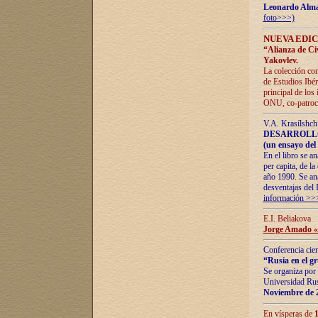
Leonardo Alm
foto>>>)
NUEVA EDIC
“Alianza de Civi
Yakovlev.
La colección con
de Estudios Ibér
principal de los
ONU, co-patroci
V.A. Krasílshch
DESARROLLO
(un ensayo del 
En el libro se a
per capita, de l
año 1990. Se ana
desventajas del 
información >>
E.I. Beliakova
Jorge Amado «r
Conferencia cien
“Rusia en el g
Se organiza por 
Universidad Rus
Noviembre de 
En vísperas de
1