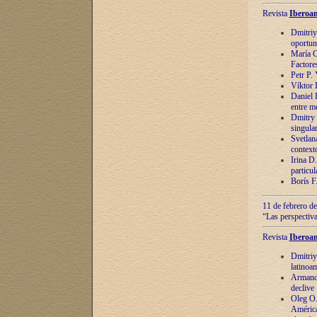
Revista
Iberoam
Dmitriy
oportun
María C
Factore
Petr P.
Víktor 
Daniel 
entre m
Dmitry 
singula
Svetlan
context
Irina D
particul
Borís F
11 de febrero de
“Las perspectiva
Revista
Iberoam
Dmitriy
latinoa
Armando
declive
Oleg O.
América