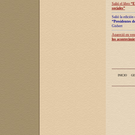
Salió el libro
“
E
sociales
”
Salió la edición
“Presidentes de
Gisbert
Apareció en vent
los acontecimie
INICIO
GE