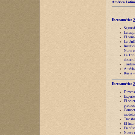
América Latina
Iberoamérica
2
Segurid
La izqu
El cons
La Unió
Insufic
Norte c
La Tripl
desarro
Tendenci
América
Rusia –
Iberoamérica
2
Dimensió
Experie
El acue
promoci
Competi
modelos
Transfo
El futu
En búsq
Nueva e