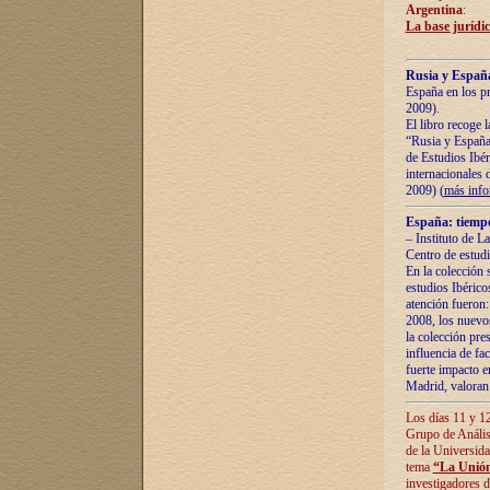
Argentina
:
La base jurídic
Rusia y España
España en los pr
2009).
El libro recoge 
“Rusia y España 
de Estudios Ibér
internacionales 
2009) (
más inf
España: tiempo
– Instituto de L
Centro de estud
En la colección 
estudios Ibérico
atención fueron:
2008, los nuevos
la colección pre
influencia de fac
fuerte impacto en
Madrid, valoran 
Los días 11 y 12
Grupo de Anális
de la Universida
tema
“La Unión
investigadores d