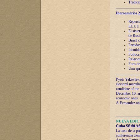
Tradici
Iberoamérica
2
Repercu
EE.UU
El sist
de Rusi
Brasil 
Partidos
Identida
Polític
Relacio
Foro de
Una apr
Pyotr Yakovlev,
electoral marath
candidate of the
December 10, and
economic ones. C
A.Fernandez on t
NUEVA EDICI
Cuba Sí! 60 Añ
La base de la pr
conferencia cien