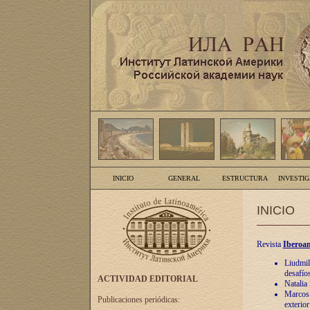
INICIO
GENERAL
ESTRUCTURA
INVESTI
INICIO
Revista
Iberoam
Liudmil
desafíos
ACTIVIDAD EDITORIAL
Natalia
Marcos A
Publicaciones periódicas:
exterio