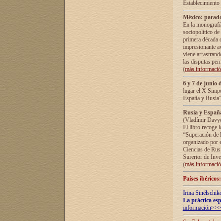
Establecimiento
México: parado
En la monografía
sociopolítico de
primera década d
impresionante a
viene arrastrand
las disputas pe
(
más informaci
6 y 7 de junio 
lugar el X Simp
España y Rusia"
Rusia y España 
(Vladímir Davyd
El libro recoge 
“Superación de l
organizado por e
Ciencias de Rus
Surerior de Inve
(
más informaci
Países ibéricos
Irina Sinélschik
La práctica esp
información>>