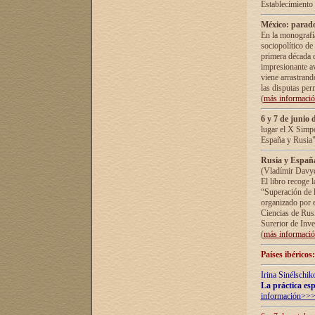
Establecimiento
México: parado
En la monografía
sociopolítico de
primera década d
impresionante a
viene arrastrand
las disputas pe
(
más informaci
6 y 7 de junio 
lugar el X Simp
España y Rusia"
Rusia y España 
(Vladímir Davyd
El libro recoge 
“Superación de l
organizado por e
Ciencias de Rus
Surerior de Inve
(
más informaci
Países ibéricos
Irina Sinélschik
La práctica esp
información>>