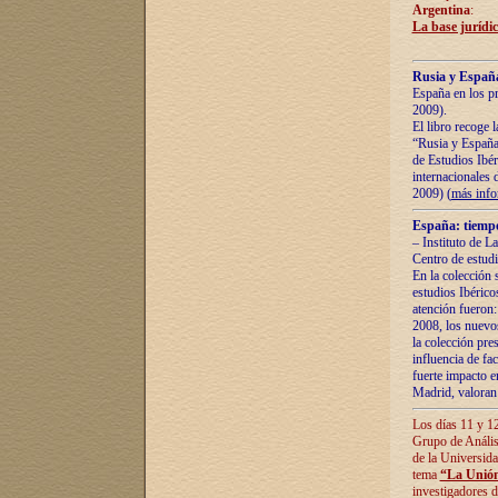
Argentina
:
La base jurídic
Rusia y España
España en los pr
2009).
El libro recoge 
“Rusia y España 
de Estudios Ibér
internacionales 
2009) (
más inf
España: tiempo
– Instituto de L
Centro de estud
En la colección 
estudios Ibérico
atención fueron:
2008, los nuevos
la colección pre
influencia de fac
fuerte impacto en
Madrid, valoran 
Los días 11 y 12
Grupo de Anális
de la Universida
tema
“La Unión
investigadores d