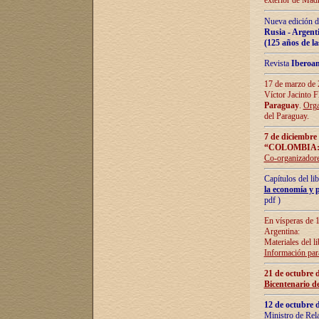
exterior de Madr
Nueva edición d
Rusia - Argent
(125 años de la
Revista
Iberoa
17 de marzo de 2
Víctor Jacinto 
Paraguay
.
Orga
del Paraguay.
7 de diciembre
“COLOMBIA:
Co-organizador
Capítulos del l
la economía y p
pdf )
En vísperas de 1
Argentina:
Materiales del li
Información para
21 de octubre 
Bicentenario d
12 de octubre 
Ministro de Rel