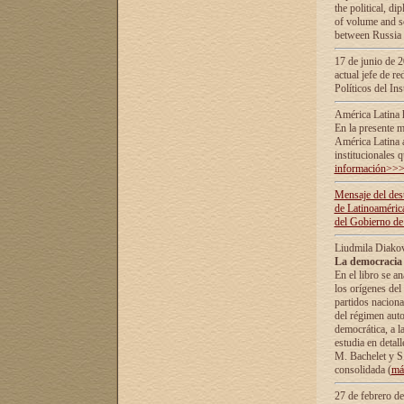
the political, d
of volume and sc
between Russia 
17 de junio de 2
actual jefe de r
Políticos del In
América Latina 
En la presente m
América Latina 
institucionales 
información>>
Mensaje del dest
de Latinoaméric
del Gobierno de
Liudmila Diako
La democracia 
En el libro se a
los orígenes del 
partidos naciona
del régimen auto
democrática, а l
estudia en detall
М. Bachelet у S.
consolidada (
má
27 de febrero d