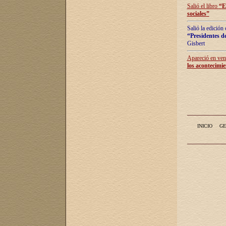
Salió el libro
“
E
sociales
”
Salió la edición
“Presidentes de
Gisbert
Apareció en vent
los acontecimie
INICIO
GE