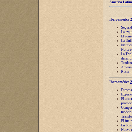
América Latina
Iberoamérica
2
Segurid
La izqu
El cons
La Unió
Insufic
Norte c
La Tripl
desarro
Tendenci
América
Rusia –
Iberoamérica
2
Dimensió
Experie
El acue
promoci
Competi
modelos
Transfo
El futu
En búsq
Nueva e