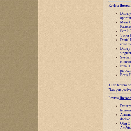
Revista
Iberoam
Dmitriy
oportun
María C
Factore
Petr P.
Víktor 
Daniel 
entre m
Dmitry 
singula
Svetlan
context
Irina D
particul
Borís F
11 de febrero de
“Las perspectiva
Revista
Iberoam
Dmitriy
latinoa
Armando
declive
Oleg O.
América