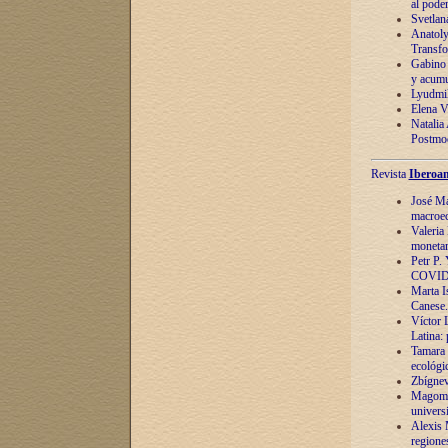
al pode
Svetlan
Anatoly
Transfo
Gabino 
y acumu
Lyudmil
Elena V.
Natalia
Postmod
Revista
Iberoam
José Ma
macroec
Valeria
monetari
Petr P.
COVID
Marta Is
Canese. 
Víctor 
Latina:
Tamara 
ecológi
Zbígnev
Magomed
univers
Alexis 
regiones