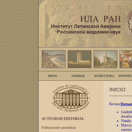
INICIO
GENERAL
ESTRUCTURA
INVESTI
INICIO
Revista
Iberoam
Liudmil
desafíos
ACTIVIDAD EDITORIAL
Natalia
Marcos A
Publicaciones periódicas:
exterio