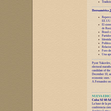
Tradici
Iberoamérica
2
Repercu
EE.UU
El sist
de Rusi
Brasil 
Partidos
Identida
Polític
Relacio
Foro de
Una apr
Pyotr Yakovlev,
electoral marath
candidate of the
December 10, and
economic ones. C
A.Fernandez on t
NUEVA EDICI
Cuba Sí! 60 Añ
La base de la pr
conferencia cien