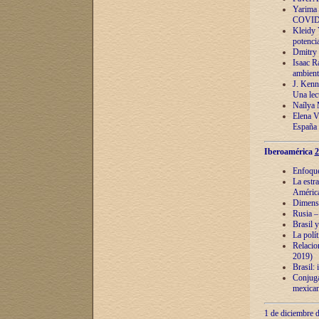
Yarima 
COVID
Kleidy 
potenci
Dmitry 
Isaac Ra
ambient
J. Kenn
Una lect
Naílya 
Elena 
España
Iberoamérica
2
Enfoques
La estr
América
Dimensi
Rusia – 
Brasil y
La polí
Relacion
2019)
Brasil: 
Conjugac
mexican
1 de diciembre d