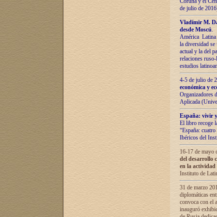
Coruña y el Cent
de julio de 201
Vladímir М. Da
desde Moscú
.
América Latina 
la diversidad se 
actual у lа del p
relaciones ruso-
estudios latino
4-5 de julio de
económica y ec
Organizadores d
Aplicada (Univ
España: vivir y
El libro recoge 
“España: cuatro 
Ibéricos del In
16-17 de mayo d
del desarrollo 
en la actividad
Instituto de La
31 de marzo 2016
diplomáticas en
convoca con el a
inauguró exhibi
de Rusia dedica