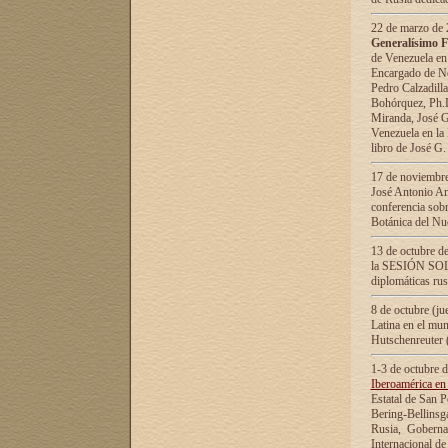
22 de marzo de 2
Generalísimo F
de Venezuela en
Encargado de Neg
Pedro Calzadilla
Bohórquez, Ph.D.
Miranda, José G
Venezuela en la 
libro de José G
17 de noviembre
José Antonio Am
conferencia sobr
Botánica del Nu
13 de octubre de
la SESIÓN SOLEM
diplomáticas rus
8 de octubre (j
Latina en el mun
Hutschenreuter 
1-3 de octubre 
Iberoamérica en 
Estatal de San P
Bering-Bellinsg
Rusia, Gobernac
Internacional de