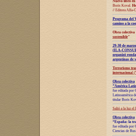
Nuevo libro en
Boris Koval.
He
// Editora Alfa-
Programa del 
camino a la coo
Obra colectiva
sostenible
"
29-30 de ma
(ILA-CONSULT
organizó ronda
argentinas de v
Terrorismo tra
internaciona
l 
Obra colectiva
”América Latin
fue editada por 
Latinoamérica de
titular Boris Ko
Salió a la luz el
Obra colectiva
“España: la tra
fue editada por 
Ciencias de Rus