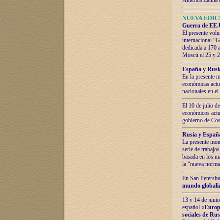
América Latina 
NUEVA EDICI
Guerra de EE.U
El presente volu
internacional “
dedicada a 170 
Moscú el 25 y 
España y Rusia:
En la presente m
económicas actua
nacionales en el
El 10 de julio d
económicos actua
gobierno de Cost
Rusia y España
La presente mono
serie de trabajo
basada en los ma
la “nueva norma
En San Petersbur
mundo globaliza
13 y 14 de junio
español «
Europa
sociales de Ru