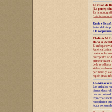
La visión de R
(La percepción
En la monografía
(
más informaci
Rusia y España
Actas del Simpo
a la cooperació
Vladímir M. D
Hacia la identi
El enfoque civil
América Latina pa
cuales se formar
divergentes de d
primera vez en l
de la estadística
siglos, se demue
peculiares y la 
región (
más inf
El «Giro a la 
Los artículos re
vienen desarroll
han encumbrado e
izquierda suscita
recopilación que
lector contempla