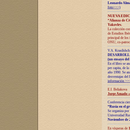
Leonardo Alm
foto>>>)
NUEVA EDIC
“Alianza de Civi
Yakovlev.
La colección con
de Estudios Ibér
principal de los
ONU, co-patroci
V.A. Krasílshch
DESARROLLO
(un ensayo del 
En el libro se a
per capita, de l
año 1990. Se ana
desventajas del 
información >>
E.I. Beliakova
Jorge Amado «r
Conferencia cien
“Rusia en el g
Se organiza por 
Universidad Rus
Noviembre de 
En vísperas de
1