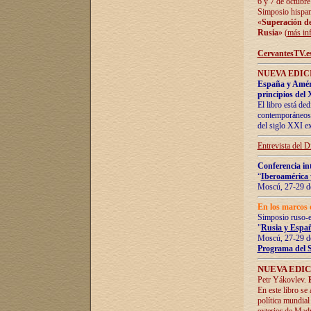
6 y 7 de octubre
Simposio hispan
«
Superación de 
Rusia
» (
más in
CervantesTV.e
NUEVA EDICI
España y Améric
principios del 
El libro está de
contemporáneos -
del siglo XXI ex
Entrevista del 
Conferencia in
“
Iberoamérica 
Moscú, 27-29 de
En los marcos 
Simposio ruso-
"
Rusia y Españ
Moscú, 27-29 de
Programa del 
NUEVA EDIC
Petr Yákovlev.
En este libro se
política mundial