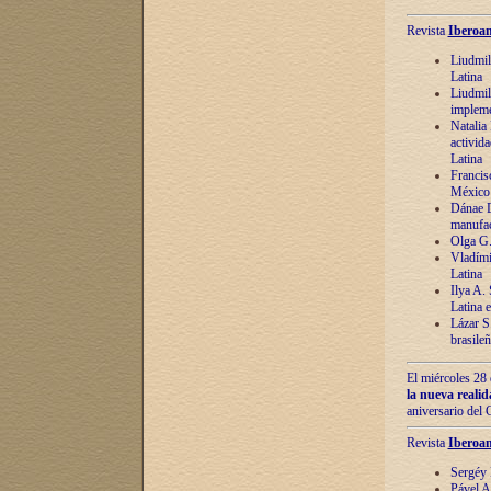
Revista
Iberoam
Liudmil
Latina
Liudmil
impleme
Natalia
activida
Latina
Francis
México 
Dánae D
manufac
Olga G.
Vladími
Latina
Ilya A.
Latina 
Lázar S.
brasile
El miércoles 28 
la nueva reali
aniversario del
Revista
Iberoam
Sergéy 
Pável A