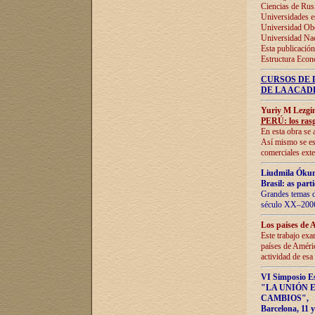
Ciencias de Rus
Universidades e
Universidad Obe
Universidad Na
Esta publicación
Estructura Econ
CURSOS DE 
DE LA ACAD
Yuriy M Lezgi
PERÚ: los rasg
En esta obra se 
Así mismo se est
comerciales exte
Liudmila Ókun
Brasil: as part
Grandes temas da
século XX–2006
Los países de 
Este trabajo exa
países de Améric
actividad de esa
VI Simposio E
"LA UNIÓN 
CAMBIOS"
,
Barcelona, 11 y