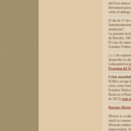
del Foro abarca 
iberoamericanos 
sobre el diálogo 
El dia de 17 de 
Interninstitucio
tendencias”.
La ponente inv
de Morelos, Méx
El caso de mate
Estudios Polític
2 y 3 de septie
desarrollo en de
Latinoamérica (
Programa del S
Crisis mundial
El libro recoge 
crisis como fen
Estudios Ibérico
Rusia en el Rei
de 2013) (
más i
Russian–Mexican
Mexico is a rela
much in common i
Mexican relation
improvement. In 