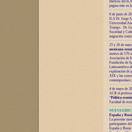
Ibéricos del ILA
página más en la
8 de junio de 20
ILA Dr. Jorge Al
Universidad Aut
Trump». Dr. Ger
Sociedad y Cultu
migración centr
25 y 26 de mayo 
mexicano-estad
motivo de 170 a
Asociación de E
Fundación de Ap
Latinoamérica d
exploración de p
XIX y las consec
contemporáneo
4 de mayo de 201
ACR el profeso
“
Política econó
Facultad de eco
NUEVA EDICI
España y Rusia 
La presente mono
participantes d
España y Rusia f