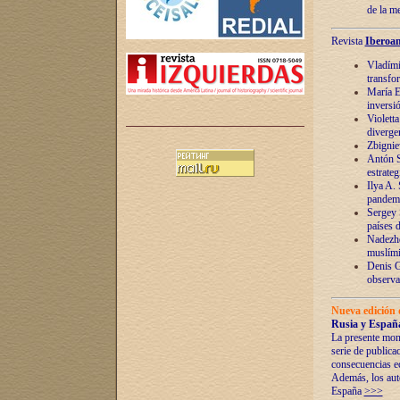
de la m
Revista
Iberoam
Vladímir
transfo
María E
inversi
Violett
diverge
Zbignie
Antón S
estrateg
Ilya A.
pandem
Sergey 
países 
Nadezhd
muslími
Denis G
observac
Nueva edición 
Rusia y España
La presente mono
serie de publica
consecuencias e
Además, los auto
España
>>>