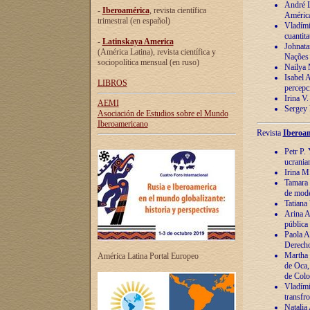
André Lu
-
Iberoamérica
, revista científica
América
trimestral (en español)
Vladímir
cuantita
-
Latinskaya America
Johnata
(América Latina), revista científica y
Nações
sociopolítica mensual (en ruso)
Nailya 
Isabel 
LIBROS
percepc
Irina V
AEMI
Sergey 
Asociación de Estudios sobre el Mundo
Iberoamericano
Revista
Iberoam
Petr P. 
ucrania
Irina M
Tamara 
de mode
Tatiana
Arina A
pública
Paola A
Derecho
Martha 
América Latina Portal Europeo
de Oca,
de Colo
Vladími
transfro
Natalia