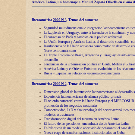
América Latina, un homenaje a Manuel Zapata Olivella en el año d
Iberoamérica
2020 N 3
.
Temas del número:
Seguridad multidimensional e integración latinoamericana en tie
La izquierda en Uruguay: entre la herencia de lа comintern y nue
El consenso de París y cambios en la política ambiental
La Unión Europea y América Latina: el desarrollo sostenible con
Insuficiencia de la Unión aduanera como motor de desarrollo ec
Norte centroamericano
La Triple Frontera de Brasil, Argentina y Paraguay: estado actual
desarrollo
Tendencias de la urbanización política en Ceuta, Melilla y Gibral
América Latina y el Oriente Próximo: evolución de las relacione
Rusia – España: las relaciones económico-comerciales
Iberoamérica
2020 N 2
.
Temas del número:
Dimensión global de la transición latinoamericana al desarrollo s
Experiencia latinoamericana de alianza público-privada
El acuerdo comercial entre la Unión Europea y el MERCOSUR
promoción de los negocios nacionales
Competitividad, I+D y alta tecnología del sector aeronáutico me
modelos estructurales
Transformación digital del turismo en América Latina
El futuro de las pensiones: una mirada desde América Latina
En búsqueda de un modelo adecuado de pensiones: el caso de E
Nueva etapa de transformaciones institucionales en Cuba