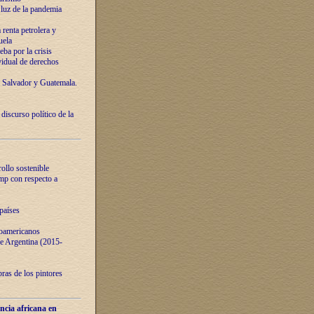
luz de la pandemia
renta petrolera y
uela
ba por la crisis
vidual de derechos
l Salvador y Guatemala.
curso político de la
ollo sostenible
ump con respecto a
países
noamericanos
 de Argentina (2015-
ras de los pintores
ncia africana en