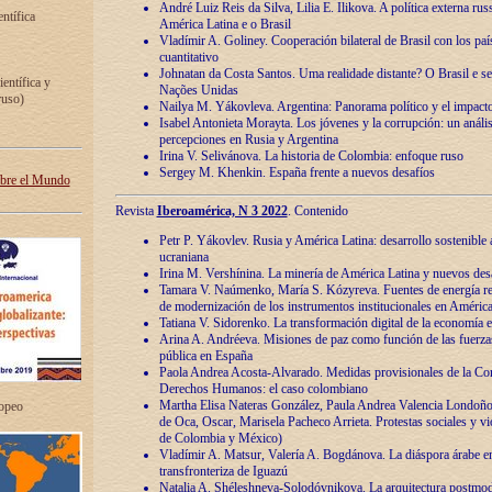
André Luiz Reis da Silva, Lilia E. Ilikova. A política externa ru
entífica
América Latina e o Brasil
Vladímir A. Goliney. Cooperación bilateral de Brasil con los país
cuantitativo
Johnatan da Costa Santos. Uma realidade distante? O Brasil e s
ientífica y
Nações Unidas
ruso)
Nailya M. Yákovleva. Argentina: Panorama político y el impact
Isabel Antonieta Morayta. Los jóvenes y la corrupción: un análi
percepciones en Rusia y Argentina
Irina V. Selivánova. La historia de Colombia: enfoque ruso
Sergey M. Khenkin. España frente a nuevos desafíos
obre el Mundo
Revista
Iberoamérica, N 3 2022
. Contenido
Petr P. Yákovlev. Rusia y América Latina: desarrollo sostenible a 
ucraniana
Irina M. Vershínina. La minería de América Latina y nuevos des
Tamara V. Naúmenko, María S. Kózyreva. Fuentes de energía re
de modernización de los instrumentos institucionales en América
Tatiana V. Sidorenko. La transformación digital de la economía 
Arina A. Andréeva. Misiones de paz como función de las fuerza
pública en España
Paola Andrea Acosta-Alvarado. Medidas provisionales de la Cor
Derechos Humanos: el caso colombiano
Martha Elisa Nateras González, Paula Andrea Valencia Londoñ
ropeo
de Oca, Oscar, Marisela Pacheco Arrieta. Protestas sociales y vi
de Colombia y México)
Vladímir A. Matsur, Valería A. Bogdánova. La diáspora árabe e
transfronteriza de Iguazú
Natalia A. Shéleshneva-Solodóvnikova. La arquitectura postmod