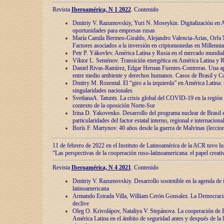
Revista
Iberoamérica, N 1 2022
. Contenido
Dmitriy V. Razumovskiy, Yuri N. Moseykin. Digitalización en A
oportunidades para empresas rusas
María Camila Bermeo-Giraldo, Alejandro Valencia-Arias, Orfa N
Factores asociados a la inversión en criptomonedas en Millennia
Petr P. Yákovlev. América Latina y Rusia en el mercado mundial
Víktor L. Seménov. Transición energética en América Latina y R
Daniel Rivas-Ramírez, Edgar Hernan Fuentes-Contreras. Una ap
entre medio ambiente y derechos humanos. Casos de Brasil y C
Dmitry M. Rozental. El “giro a la izquierda” en América Latina:
singularidades nacionales
SvetlanaA. Tatunts. La crisis global del COVID-19 en la región 
contexto de la oposición Norte-Sur
Irina D. Yakovenko. Desarrollo del programa nuclear de Brasil
particularidades del factor estatal interno, regional e internaciona
Borís F. Martynov. 40 años desde la guerra de Malvinas (leccion
11 de febrero de 2022 en el Instituto de Latinoamérica de la ACR tuvo l
“Las perspectivas de la cooperación ruso-latinoamericana: el papel creati
Revista
Iberoamérica, N 4 2021
. Contenido
Dmitriy V. Razumovskiy. Desarrollo sostenible en la agenda de 
latinoamericana
Armando Estrada Villa, William Cerón Gonsalez. La Democracia:
declive
Oleg O. Krivolápov, Nataliya V. Stepánova. La cooperación de 
América Latina en el ámbito de seguridad antes y después de la 