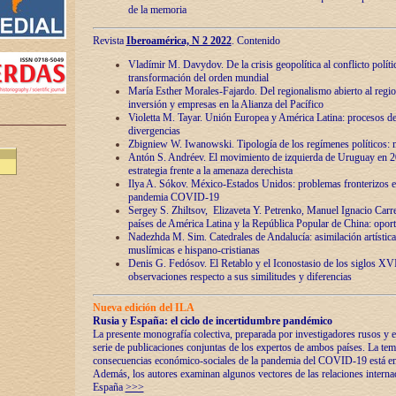
de la memoria
Revista
Iberoamérica, N 2 2022
. Contenido
Vladímir M. Davydov. De la crisis geopolítica al conflicto polític
transformación del orden mundial
María Esther Morales-Fajardo. Del regionalismo abierto al regio
inversión y empresas en la Alianza del Pacífico
Violetta M. Tayar. Unión Europea y América Latina: procesos d
divergencias
Zbigniew W. Iwanowski. Tipología de los regímenes políticos: m
Antón S. Andréev. El movimiento de izquierda de Uruguay en 2
estrategia frente a la amenaza derechista
Ilya A. Sókov. México-Estados Unidos: problemas fronterizos en
pandemia COVID-19
Sergey S. Zhiltsov, Elizaveta Y. Petrenko, Manuel Ignacio Carre
países de América Latina y la República Popular de China: oport
Nadezhda M. Sim. Catedrales de Andalucía: asimilación artística
muslímicas e hispano-cristianas
Denis G. Fedósov. El Retablo y el Iconostasio de los siglos X
observaciones respecto a sus similitudes y diferencias
Nueva edición del ILA
Rusia y España: el ciclo de incertidumbre pandémico
La presente monografía colectiva, preparada por investigadores rusos y e
serie de publicaciones conjuntas de los expertos de ambos países. La temá
consecuencias económico-sociales de la pandemia del COVID-19 está en e
Además, los autores examinan algunos vectores de las relaciones interna
España
>>>