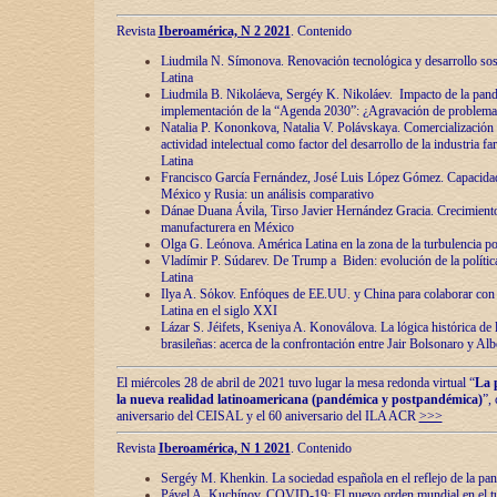
Revista
Iberoamérica, N 2 2021
. Contenido
Liudmila N. Símonova. Renovaciόn tecnolόgica y desarrollo s
Latina
Liudmila B. Nikoláeva, Sergéy K. Nikoláev. Impacto de la pand
implementaciόn de la “Agenda 2030”: ¿Agravaciόn de problemas 
Natalia P. Kononkova, Natalia V. Polávskaya. Comercializaciόn 
actividad intelectual como factor del desarrollo de la industria 
Latina
Francisco García Fernández, José Luis López Gómez. Capacida
México y Rusia: un análisis comparativo
Dánae Duana Ávila, Tirso Javier Hernández Gracia. Crecimiento 
manufacturera en México
Olga G. Leόnova. América Latina en la zona de la turbulencia pol
Vladímir P. Súdarev. De Trump a Biden: evoluciόn de la políti
Latina
Ilya A. Sόkov. Enfόques de EE.UU. y China para colaborar con 
Latina en el siglo XXI
Lázar S. Jéifets, Kseniya A. Konoválova. La lόgica histόrica de l
brasileñas: acerca de la confrontaciόn entre Jair Bolsonaro y Al
El miércoles 28 de abril de 2021 tuvo lugar la mesa redonda virtual “
La 
la nueva realidad latinoamericana (pandémica y postpandémica)
”,
aniversario del CEISAL y el 60 aniversario del ILA ACR
>>>
Revista
Iberoamérica, N 1 2021
. Contenido
Sergéy M. Khenkin. La sociedad española en el reflejo de la pa
Pável A. Kuchínov. COVID-19: El nuevo orden mundial en el t