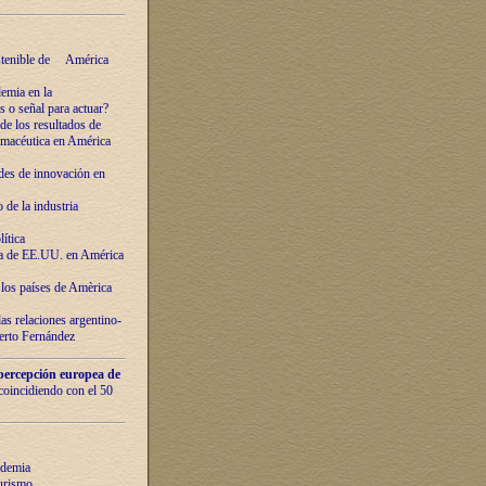
ostenible de América
emia en la
o señal para actuar?
de los resultados de
farmacéutica en América
des de innovaciόn en
de la industria
ítica
ca de EE.UU. en América
los países de Amèrica
as relaciones argentino-
berto Fernández
percepción europea de
 coincidiendo con el 50
ndemia
urismo