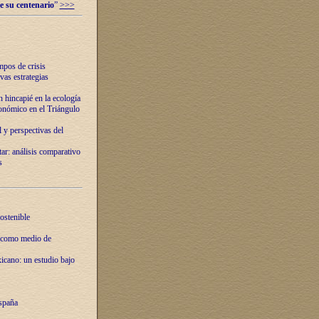
e su centenario
”
>>>
mpos de crisis
vas estrategias
 hincapié en la ecología
onómico en el Triángulo
 y perspectivas del
tar: análisis comparativo
s
ostenible
 como medio de
xicano: un estudio bajo
spaña