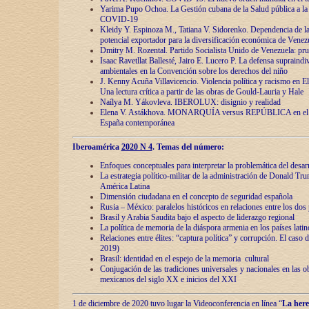
Yarima Pupo Ochoa. La Gestión cubana de la Salud pública a la 
COVID-19
Kleidy Y. Espinoza M., Tatiana V. Sidorenko. Dependencia de la 
potencial exportador para la diversificación económica de Venez
Dmitry M. Rozental. Partido Socialista Unido de Venezuela: prue
Isaac Ravetllat Ballesté, Jairo E. Lucero P. La defensa supraindi
ambientales en la Convención sobre los derechos del niño
J. Kenny Acuña Villavicencio. Violencia política y racismo en E
Una lectura crítica a partir de las obras de Gould-Lauria y Hale
Naílya M. Yákovleva. IBEROLUX: disignio y realidad
Elena V. Astákhova. MONARQUÍA versus REPÚBLICA en el dis
España contemporánea
Iberoamérica
2020 N 4
. Temas del número:
Enfoques conceptuales para interpretar la problemática del desarr
La estrategia político-militar de la administración de Donald Tr
América Latina
Dimensión ciudadana en el concepto de seguridad española
Rusia – México: paralelos históricos en relaciones entre los dos 
Brasil y Arabia Saudita bajo el aspecto de liderazgo regional
La política de memoria de la diáspora armenia en los países lati
Relaciones entre élites: “captura política” y corrupción. El caso
2019)
Brasil: identidad en el espejo de la memoria cultural
Conjugación de las tradiciones universales y nacionales en las ob
mexicanos del siglo XX e inicios del XXI
1 de diciembre de 2020 tuvo lugar la Videoconferencia en línea “
La here