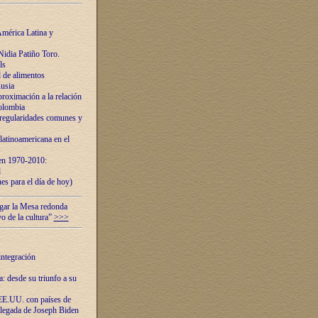
mérica Latina y
idia Patiño Toro.
ls
 de alimentos
usia
roximación a la relación
olombia
 regularidades comunes y
latinoamericana en el
 en 1970-2010:
l
es para el día de hoy)
ugar la Mesa redonda
vo de la cultura”
>>>
integración
 desde su triunfo a su
EE.UU. con países de
llegada de Joseph Biden