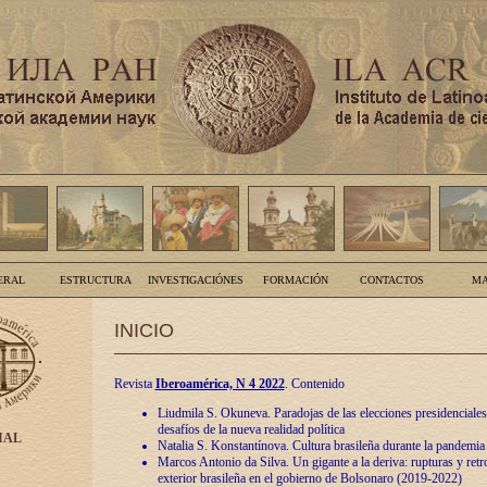
ERAL
ESTRUCTURA
INVESTIGACIÓNES
FORMACIÓN
CONTACTOS
MA
INICIO
Revista
Iberoamérica, N 4 2022
. Contenido
Liudmila S. Okuneva. Paradojas de las elecciones presidenciales
desafíos de la nueva realidad política
IAL
Natalia S. Konstantínova. Cultura brasileña durante la pandemia
Marcos Antonio da Silva. Un gigante a la deriva: rupturas y retro
exterior brasileña en el gobierno de Bolsonaro (2019-2022)