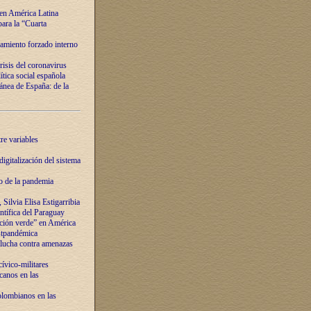
 en América Latina
ara la “Cuarta
amiento forzado interno
risis del coronavirus
ítica social española
nea de España: de la
re variables
igitalización del sistema
o de la pandemia
Silvia Elisa Estigarribia
entífica del Paraguay
ación verde” en América
ostpandémica
lucha contra amenazas
ívico-militares
anos en las
olombianos en las