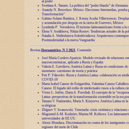
al poder
Svetlana A. Tatunts. La política del “poder blando” de Alemania
Anatoly N. Borovkov. México: Elecciones Intermedias, prueba p
Transformación”
Gabino Solano Ramírez, J. Kenny Acuña Villavicencio. Desplaz
y acumulación por despojo en la sierra de Guerrero, México
Lyudmila P. Voronkova. El turismo latinoamericano frente a la c
Elena V. Astákhova, Nikita Rostov. Tendencias actuales de la pol
Natalia A. Shéleshneva-Solodóvnikova. Arquitectura contemporá
Postmodernidad a la nueva Vanguardia
Revista
Iberoamérica, N 3 2021
. Contenido
José María Cordero Aparicio. Modelo revisado de relaciones ent
macroeconómicas, aplicado a Rusia y España
Valeria E. Gavrílova. América Latina y Rusia en condiciones de d
monetario: cuestiones de teoría y práctica
Petr P. Yákovlev. Rusia y América Latina: colaboración en medi
COVID-19
Marta Isabel Canese de Estigarribia, Valentina Canese Caballero, 
Canese. El legado del exilio de intelectuales rusos a la cultura ci
Víctor L. Jeifets, Daria A. Pravdiuk. El concepto de la “recuper
Latina: perspectivas de la transformación sostenible en la era p
Tamara V. Naúmenko, María S. Kózyreva. América Latina en la 
ecológicas
Zbígnev V. Iwanowski. Venezuela: crisis sistémica y relaciones c
Magomed A-M. Kodzóev, Marina M. Krékova. Los latinoameric
universidades de EE.UU.
Alexis Mondaca. Discriminación en contra de los inmigrantes c
regiones del norte de Chile