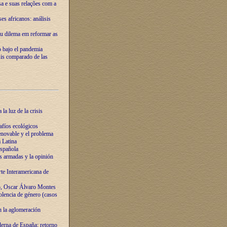
ssa e suas relações com a
es africanos: análisis
eu dilema em reformar as
o bajo el pandemia
sis comparado de las
la luz de la crisis
afíos ecológicos
novable y el problema
 Latina
española
s armadas y la opinión
te Interamericana de
o, Oscar Álvaro Montes
olencia de género (casos
n la aglomeración
erna de España: retorno