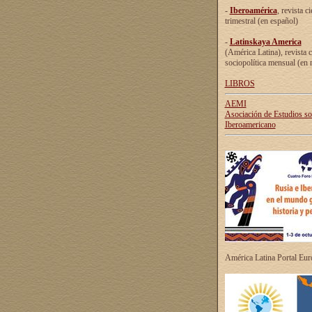
-
Iberoamérica
, revista ci
trimestral (en español)
-
Latinskaya America
(América Latina), revista c
sociopolítica mensual (en 
LIBROS
AEMI
Asociación de Estudios s
Iberoamericano
América Latina Portal Eu