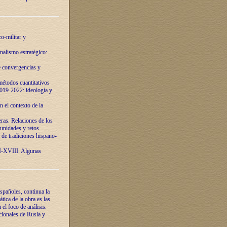
o-militar y
nalismo estratégico:
e convergencias y
étodos cuantitativos
019-2022: ideología y
 el contexto de la
ras. Relaciones de los
unidades y retos
 de tradiciones hispano-
VI-XVIII. Algunas
spañoles, continua la
tica de la obra es las
l foco de análisis.
cionales de Rusia y