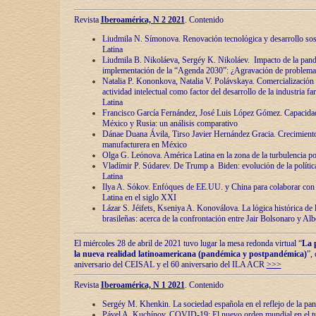
Revista
Iberoamérica, N 2 2021
. Contenido
Liudmila N. Símonova. Renovaciόn tecnolόgica y desarrollo s
Latina
Liudmila B. Nikoláeva, Sergéy K. Nikoláev. Impacto de la pand
implementaciόn de la “Agenda 2030”: ¿Agravaciόn de problemas 
Natalia P. Kononkova, Natalia V. Polávskaya. Comercializaciόn 
actividad intelectual como factor del desarrollo de la industria 
Latina
Francisco García Fernández, José Luis López Gómez. Capacida
México y Rusia: un análisis comparativo
Dánae Duana Ávila, Tirso Javier Hernández Gracia. Crecimiento 
manufacturera en México
Olga G. Leόnova. América Latina en la zona de la turbulencia pol
Vladímir P. Súdarev. De Trump a Biden: evoluciόn de la políti
Latina
Ilya A. Sόkov. Enfόques de EE.UU. y China para colaborar con 
Latina en el siglo XXI
Lázar S. Jéifets, Kseniya A. Konoválova. La lόgica histόrica de l
brasileñas: acerca de la confrontaciόn entre Jair Bolsonaro y Al
El miércoles 28 de abril de 2021 tuvo lugar la mesa redonda virtual “
La 
la nueva realidad latinoamericana (pandémica y postpandémica)
”,
aniversario del CEISAL y el 60 aniversario del ILA ACR
>>>
Revista
Iberoamérica, N 1 2021
. Contenido
Sergéy M. Khenkin. La sociedad española en el reflejo de la pa
Pável A. Kuchínov. COVID-19: El nuevo orden mundial en el t