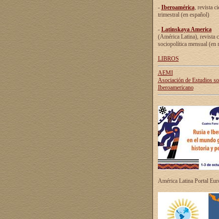
-
Iberoamérica
, revista ci
trimestral (en español)
-
Latinskaya America
(América Latina), revista c
sociopolítica mensual (en 
LIBROS
AEMI
Asociación de Estudios s
Iberoamericano
América Latina Portal Eu