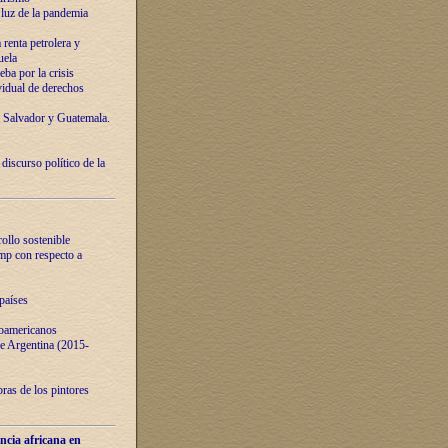
luz de la pandemia
renta petrolera y
uela
ba por la crisis
vidual de derechos
l Salvador y Guatemala.
curso político de la
ollo sostenible
ump con respecto a
países
noamericanos
 de Argentina (2015-
ras de los pintores
ncia africana en