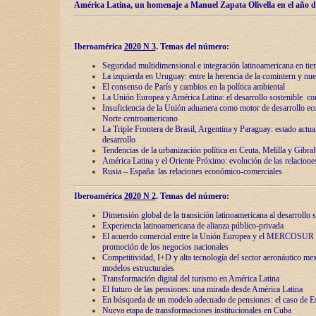
América Latina, un homenaje a Manuel Zapata Olivella en el año d
Iberoamérica
2020 N 3
.
Temas del número:
Seguridad multidimensional e integración latinoamericana en tie
La izquierda en Uruguay: entre la herencia de lа comintern y nue
El consenso de París y cambios en la política ambiental
La Unión Europea y América Latina: el desarrollo sostenible con
Insuficiencia de la Unión aduanera como motor de desarrollo ec
Norte centroamericano
La Triple Frontera de Brasil, Argentina y Paraguay: estado actual
desarrollo
Tendencias de la urbanización política en Ceuta, Melilla y Gibral
América Latina y el Oriente Próximo: evolución de las relacione
Rusia – España: las relaciones económico-comerciales
Iberoamérica
2020 N 2
.
Temas del número:
Dimensión global de la transición latinoamericana al desarrollo s
Experiencia latinoamericana de alianza público-privada
El acuerdo comercial entre la Unión Europea y el MERCOSUR
promoción de los negocios nacionales
Competitividad, I+D y alta tecnología del sector aeronáutico me
modelos estructurales
Transformación digital del turismo en América Latina
El futuro de las pensiones: una mirada desde América Latina
En búsqueda de un modelo adecuado de pensiones: el caso de E
Nueva etapa de transformaciones institucionales en Cuba