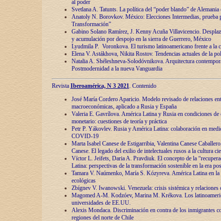
al poder
Svetlana A. Tatunts. La política del “poder blando” de Alemania
Anatoly N. Borovkov. México: Elecciones Intermedias, prueba p
Transformación”
Gabino Solano Ramírez, J. Kenny Acuña Villavicencio. Desplaz
y acumulación por despojo en la sierra de Guerrero, México
Lyudmila P. Voronkova. El turismo latinoamericano frente a la c
Elena V. Astákhova, Nikita Rostov. Tendencias actuales de la pol
Natalia A. Shéleshneva-Solodóvnikova. Arquitectura contemporá
Postmodernidad a la nueva Vanguardia
Revista
Iberoamérica, N 3 2021
. Contenido
José María Cordero Aparicio. Modelo revisado de relaciones ent
macroeconómicas, aplicado a Rusia y España
Valeria E. Gavrílova. América Latina y Rusia en condiciones de d
monetario: cuestiones de teoría y práctica
Petr P. Yákovlev. Rusia y América Latina: colaboración en medi
COVID-19
Marta Isabel Canese de Estigarribia, Valentina Canese Caballero, 
Canese. El legado del exilio de intelectuales rusos a la cultura ci
Víctor L. Jeifets, Daria A. Pravdiuk. El concepto de la “recuper
Latina: perspectivas de la transformación sostenible en la era p
Tamara V. Naúmenko, María S. Kózyreva. América Latina en la 
ecológicas
Zbígnev V. Iwanowski. Venezuela: crisis sistémica y relaciones c
Magomed A-M. Kodzóev, Marina M. Krékova. Los latinoameric
universidades de EE.UU.
Alexis Mondaca. Discriminación en contra de los inmigrantes c
regiones del norte de Chile