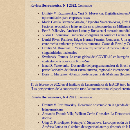
Revista
Iberoamérica, N 1 2022
. Contenido
Dmitriy V. Razumovskiy, Yuri N. Moseykin. Digitalización en A
oportunidades para empresas rusas
María Camila Bermeo-Giraldo, Alejandro Valencia-Arias, Orfa N
Factores asociados a la inversión en criptomonedas en Millennia
Petr P. Yákovlev. América Latina y Rusia en el mercado mundial
Víktor L. Seménov. Transición energética en América Latina y R
Daniel Rivas-Ramírez, Edgar Hernan Fuentes-Contreras. Una ap
entre medio ambiente y derechos humanos. Casos de Brasil y C
Dmitry M. Rozental. El “giro a la izquierda” en América Latina:
singularidades nacionales
SvetlanaA. Tatunts. La crisis global del COVID-19 en la región 
contexto de la oposición Norte-Sur
Irina D. Yakovenko. Desarrollo del programa nuclear de Brasil
particularidades del factor estatal interno, regional e internaciona
Borís F. Martynov. 40 años desde la guerra de Malvinas (leccion
11 de febrero de 2022 en el Instituto de Latinoamérica de la ACR tuvo l
“Las perspectivas de la cooperación ruso-latinoamericana: el papel creati
Revista
Iberoamérica, N 4 2021
. Contenido
Dmitriy V. Razumovskiy. Desarrollo sostenible en la agenda de 
latinoamericana
Armando Estrada Villa, William Cerón Gonsalez. La Democracia:
declive
Oleg O. Krivolápov, Nataliya V. Stepánova. La cooperación de 
América Latina en el ámbito de seguridad antes y después de la 