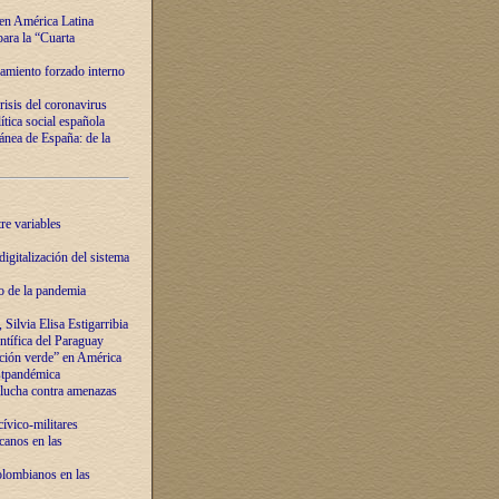
 en América Latina
ara la “Cuarta
amiento forzado interno
risis del coronavirus
ítica social española
nea de España: de la
re variables
igitalización del sistema
o de la pandemia
Silvia Elisa Estigarribia
entífica del Paraguay
ación verde” en América
ostpandémica
lucha contra amenazas
ívico-militares
anos en las
olombianos en las