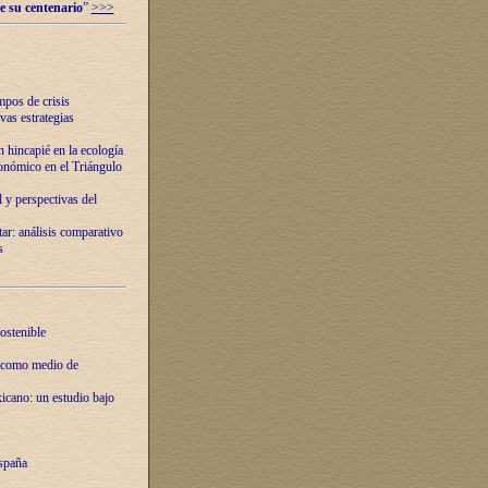
e su centenario
”
>>>
mpos de crisis
vas estrategias
 hincapié en la ecología
onómico en el Triángulo
 y perspectivas del
tar: análisis comparativo
s
ostenible
 como medio de
xicano: un estudio bajo
spaña