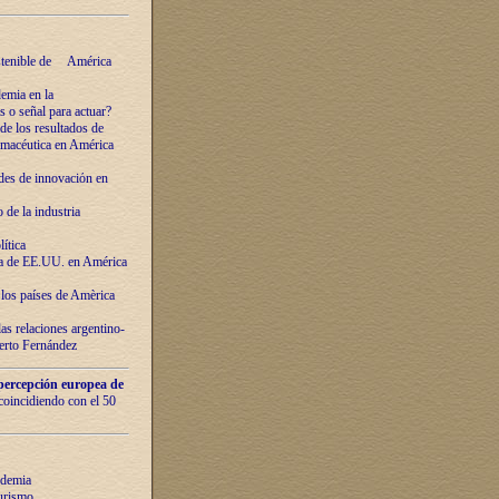
ostenible de América
emia en la
o señal para actuar?
de los resultados de
farmacéutica en América
des de innovaciόn en
de la industria
ítica
ca de EE.UU. en América
los países de Amèrica
as relaciones argentino-
berto Fernández
percepción europea de
 coincidiendo con el 50
ndemia
urismo