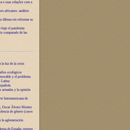
ssa e suas relações com a
es africanos: análisis
eu dilema em reformar as
o bajo el pandemia
sis comparado de las
la luz de la crisis
afíos ecológicos
novable y el problema
 Latina
española
s armadas y la opinión
te Interamericana de
o, Oscar Álvaro Montes
olencia de género (casos
n la aglomeración
erna de España: retorno