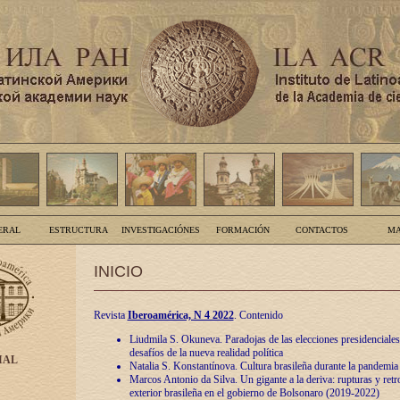
ERAL
ESTRUCTURA
INVESTIGACIÓNES
FORMACIÓN
CONTACTOS
MA
INICIO
Revista
Iberoamérica, N 4 2022
. Contenido
Liudmila S. Okuneva. Paradojas de las elecciones presidenciales
desafíos de la nueva realidad política
IAL
Natalia S. Konstantínova. Cultura brasileña durante la pandemia
Marcos Antonio da Silva. Un gigante a la deriva: rupturas y retro
exterior brasileña en el gobierno de Bolsonaro (2019-2022)