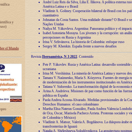
André Luiz Reis da Silva, Lilia E. Ilikova. A política externa ru
entífica
América Latina e o Brasil
Vladímir A. Goliney. Cooperación bilateral de Brasil con los país
cuantitativo
Johnatan da Costa Santos. Uma realidade distante? O Brasil e s
ientífica y
Nações Unidas
ruso)
Nailya M. Yákovleva. Argentina: Panorama político y el impact
Isabel Antonieta Morayta. Los jóvenes y la corrupción: un análi
percepciones en Rusia y Argentina
Irina V. Selivánova. La historia de Colombia: enfoque ruso
Sergey M. Khenkin. España frente a nuevos desafíos
obre el Mundo
Revista
Iberoamérica, N 3 2022
. Contenido
Petr P. Yákovlev. Rusia y América Latina: desarrollo sostenible a 
ucraniana
Irina M. Vershínina. La minería de América Latina y nuevos des
Tamara V. Naúmenko, María S. Kózyreva. Fuentes de energía re
de modernización de los instrumentos institucionales en América
Tatiana V. Sidorenko. La transformación digital de la economía 
Arina A. Andréeva. Misiones de paz como función de las fuerza
pública en España
Paola Andrea Acosta-Alvarado. Medidas provisionales de la Cor
Derechos Humanos: el caso colombiano
Martha Elisa Nateras González, Paula Andrea Valencia Londoñ
ropeo
de Oca, Oscar, Marisela Pacheco Arrieta. Protestas sociales y vi
de Colombia y México)
Vladímir A. Matsur, Valería A. Bogdánova. La diáspora árabe e
transfronteriza de Iguazú
Natalia A. Shéleshneva-Solodóvnikova. La arquitectura postmod