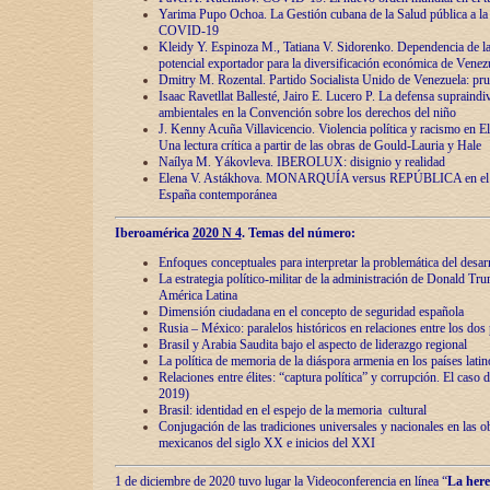
Yarima Pupo Ochoa. La Gestión cubana de la Salud pública a la 
COVID-19
Kleidy Y. Espinoza M., Tatiana V. Sidorenko. Dependencia de la 
potencial exportador para la diversificación económica de Venez
Dmitry M. Rozental. Partido Socialista Unido de Venezuela: prue
Isaac Ravetllat Ballesté, Jairo E. Lucero P. La defensa supraindi
ambientales en la Convención sobre los derechos del niño
J. Kenny Acuña Villavicencio. Violencia política y racismo en E
Una lectura crítica a partir de las obras de Gould-Lauria y Hale
Naílya M. Yákovleva. IBEROLUX: disignio y realidad
Elena V. Astákhova. MONARQUÍA versus REPÚBLICA en el dis
España contemporánea
Iberoamérica
2020 N 4
. Temas del número:
Enfoques conceptuales para interpretar la problemática del desarr
La estrategia político-militar de la administración de Donald Tr
América Latina
Dimensión ciudadana en el concepto de seguridad española
Rusia – México: paralelos históricos en relaciones entre los dos 
Brasil y Arabia Saudita bajo el aspecto de liderazgo regional
La política de memoria de la diáspora armenia en los países lati
Relaciones entre élites: “captura política” y corrupción. El caso
2019)
Brasil: identidad en el espejo de la memoria cultural
Conjugación de las tradiciones universales y nacionales en las ob
mexicanos del siglo XX e inicios del XXI
1 de diciembre de 2020 tuvo lugar la Videoconferencia en línea “
La here