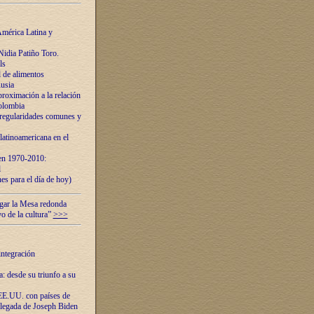
mérica Latina y
idia Patiño Toro.
ls
 de alimentos
usia
roximación a la relación
olombia
 regularidades comunes y
latinoamericana en el
 en 1970-2010:
l
es para el día de hoy)
ugar la Mesa redonda
vo de la cultura”
>>>
integración
 desde su triunfo a su
EE.UU. con países de
llegada de Joseph Biden