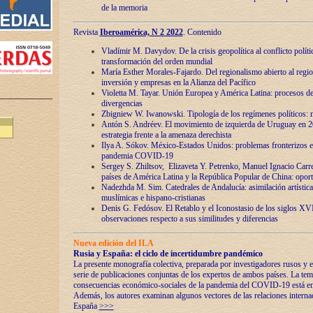
de la memoria
Revista
Iberoamérica, N 2 2022
. Contenido
Vladímir M. Davydov. De la crisis geopolítica al conflicto polític
transformación del orden mundial
María Esther Morales-Fajardo. Del regionalismo abierto al regio
inversión y empresas en la Alianza del Pacífico
Violetta M. Tayar. Unión Europea y América Latina: procesos d
divergencias
Zbigniew W. Iwanowski. Tipología de los regímenes políticos: m
Antón S. Andréev. El movimiento de izquierda de Uruguay en 2
estrategia frente a la amenaza derechista
Ilya A. Sókov. México-Estados Unidos: problemas fronterizos en
pandemia COVID-19
Sergey S. Zhiltsov, Elizaveta Y. Petrenko, Manuel Ignacio Carre
países de América Latina y la República Popular de China: oport
Nadezhda M. Sim. Catedrales de Andalucía: asimilación artística
muslímicas e hispano-cristianas
Denis G. Fedósov. El Retablo y el Iconostasio de los siglos X
observaciones respecto a sus similitudes y diferencias
Nueva edición del ILA
Rusia y España: el ciclo de incertidumbre pandémico
La presente monografía colectiva, preparada por investigadores rusos y e
serie de publicaciones conjuntas de los expertos de ambos países. La temá
consecuencias económico-sociales de la pandemia del COVID-19 está en e
Además, los autores examinan algunos vectores de las relaciones interna
España
>>>