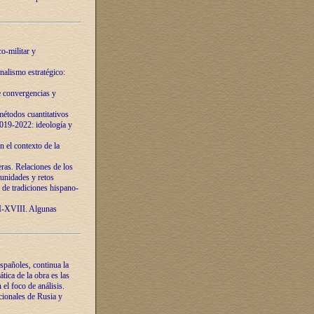
o-militar y
nalismo estratégico:
e convergencias y
étodos cuantitativos
019-2022: ideología y
 el contexto de la
ras. Relaciones de los
unidades y retos
 de tradiciones hispano-
VI-XVIII. Algunas
spañoles, continua la
tica de la obra es las
l foco de análisis.
cionales de Rusia y