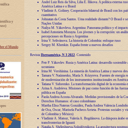
André Luiz Reis da Silva, Lilia E. Ilikova. A política externa ru
entífica
América Latina e o Brasil
Vladímir A. Goliney. Cooperación bilateral de Brasil con los país
cuantitativo
Johnatan da Costa Santos. Uma realidade distante? O Brasil e s
ientífica y
Nações Unidas
ruso)
Nailya M. Yákovleva. Argentina: Panorama político y el impact
Isabel Antonieta Morayta. Los jóvenes y la corrupción: un análi
percepciones en Rusia y Argentina
Irina V. Selivánova. La historia de Colombia: enfoque ruso
Sergey M. Khenkin. España frente a nuevos desafíos
obre el Mundo
Revista
Iberoamérica, N 3 2022
. Contenido
Petr P. Yákovlev. Rusia y América Latina: desarrollo sostenible a 
ucraniana
Irina M. Vershínina. La minería de América Latina y nuevos des
Tamara V. Naúmenko, María S. Kózyreva. Fuentes de energía re
de modernización de los instrumentos institucionales en América
Tatiana V. Sidorenko. La transformación digital de la economía 
Arina A. Andréeva. Misiones de paz como función de las fuerza
pública en España
Paola Andrea Acosta-Alvarado. Medidas provisionales de la Cor
Derechos Humanos: el caso colombiano
Martha Elisa Nateras González, Paula Andrea Valencia Londoñ
ropeo
de Oca, Oscar, Marisela Pacheco Arrieta. Protestas sociales y vi
de Colombia y México)
Vladímir A. Matsur, Valería A. Bogdánova. La diáspora árabe e
transfronteriza de Iguazú
Natalia A. Shéleshneva-Solodóvnikova. La arquitectura postmod