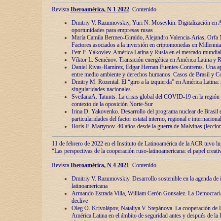
Revista
Iberoamérica, N 1 2022
. Contenido
Dmitriy V. Razumovskiy, Yuri N. Moseykin. Digitalización en A
oportunidades para empresas rusas
María Camila Bermeo-Giraldo, Alejandro Valencia-Arias, Orfa N
Factores asociados a la inversión en criptomonedas en Millennia
Petr P. Yákovlev. América Latina y Rusia en el mercado mundial
Víktor L. Seménov. Transición energética en América Latina y R
Daniel Rivas-Ramírez, Edgar Hernan Fuentes-Contreras. Una ap
entre medio ambiente y derechos humanos. Casos de Brasil y C
Dmitry M. Rozental. El “giro a la izquierda” en América Latina:
singularidades nacionales
SvetlanaA. Tatunts. La crisis global del COVID-19 en la región 
contexto de la oposición Norte-Sur
Irina D. Yakovenko. Desarrollo del programa nuclear de Brasil
particularidades del factor estatal interno, regional e internaciona
Borís F. Martynov. 40 años desde la guerra de Malvinas (leccion
11 de febrero de 2022 en el Instituto de Latinoamérica de la ACR tuvo l
“Las perspectivas de la cooperación ruso-latinoamericana: el papel creati
Revista
Iberoamérica, N 4 2021
. Contenido
Dmitriy V. Razumovskiy. Desarrollo sostenible en la agenda de 
latinoamericana
Armando Estrada Villa, William Cerón Gonsalez. La Democracia:
declive
Oleg O. Krivolápov, Nataliya V. Stepánova. La cooperación de 
América Latina en el ámbito de seguridad antes y después de la 