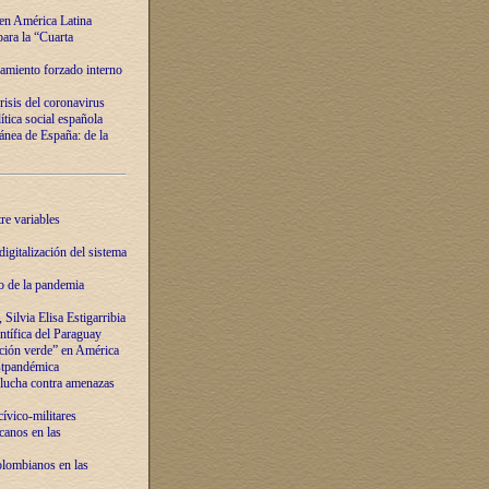
 en América Latina
ara la “Cuarta
amiento forzado interno
risis del coronavirus
ítica social española
nea de España: de la
re variables
igitalización del sistema
o de la pandemia
Silvia Elisa Estigarribia
entífica del Paraguay
ación verde” en América
ostpandémica
lucha contra amenazas
ívico-militares
anos en las
olombianos en las