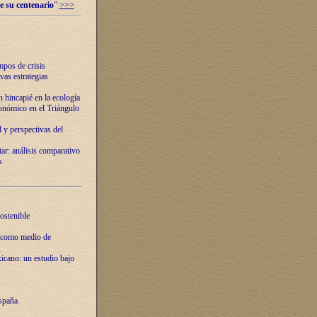
e su centenario
”
>>>
mpos de crisis
vas estrategias
 hincapié en la ecología
onómico en el Triángulo
 y perspectivas del
tar: análisis comparativo
s
ostenible
 como medio de
xicano: un estudio bajo
spaña