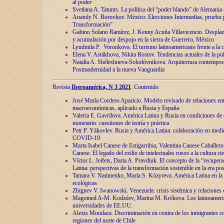
al poder
Svetlana A. Tatunts. La política del “poder blando” de Alemania
Anatoly N. Borovkov. México: Elecciones Intermedias, prueba p
Transformación”
Gabino Solano Ramírez, J. Kenny Acuña Villavicencio. Desplaz
y acumulación por despojo en la sierra de Guerrero, México
Lyudmila P. Voronkova. El turismo latinoamericano frente a la c
Elena V. Astákhova, Nikita Rostov. Tendencias actuales de la pol
Natalia A. Shéleshneva-Solodóvnikova. Arquitectura contemporá
Postmodernidad a la nueva Vanguardia
Revista
Iberoamérica, N 3 2021
. Contenido
José María Cordero Aparicio. Modelo revisado de relaciones ent
macroeconómicas, aplicado a Rusia y España
Valeria E. Gavrílova. América Latina y Rusia en condiciones de d
monetario: cuestiones de teoría y práctica
Petr P. Yákovlev. Rusia y América Latina: colaboración en medi
COVID-19
Marta Isabel Canese de Estigarribia, Valentina Canese Caballero, 
Canese. El legado del exilio de intelectuales rusos a la cultura ci
Víctor L. Jeifets, Daria A. Pravdiuk. El concepto de la “recuper
Latina: perspectivas de la transformación sostenible en la era p
Tamara V. Naúmenko, María S. Kózyreva. América Latina en la 
ecológicas
Zbígnev V. Iwanowski. Venezuela: crisis sistémica y relaciones c
Magomed A-M. Kodzóev, Marina M. Krékova. Los latinoameric
universidades de EE.UU.
Alexis Mondaca. Discriminación en contra de los inmigrantes c
regiones del norte de Chile