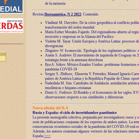
de la memoria
Revista
Iberoamérica, N 2 2022
. Contenido
Vladímir M. Davydov. De la crisis geopolítica al conflicto polític
transformación del orden mundial
María Esther Morales-Fajardo. Del regionalismo abierto al regio
inversión y empresas en la Alianza del Pacífico
Violetta M. Tayar. Unión Europea y América Latina: procesos d
divergencias
Zbigniew W. Iwanowski. Tipología de los regímenes políticos: m
Antón S. Andréev. El movimiento de izquierda de Uruguay en 2
estrategia frente a la amenaza derechista
Ilya A. Sókov. México-Estados Unidos: problemas fronterizos en
pandemia COVID-19
Sergey S. Zhiltsov, Elizaveta Y. Petrenko, Manuel Ignacio Carre
países de América Latina y la República Popular de China: oport
Nadezhda M. Sim. Catedrales de Andalucía: asimilación artística
muslímicas e hispano-cristianas
Denis G. Fedósov. El Retablo y el Iconostasio de los siglos X
observaciones respecto a sus similitudes y diferencias
Nueva edición del ILA
Rusia y España: el ciclo de incertidumbre pandémico
La presente monografía colectiva, preparada por investigadores rusos y e
serie de publicaciones conjuntas de los expertos de ambos países. La temá
consecuencias económico-sociales de la pandemia del COVID-19 está en e
Además, los autores examinan algunos vectores de las relaciones interna
España
>>>