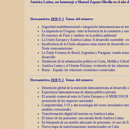
América Latina, un homenaje a Manuel Zapata Olivella en el año d
Iberoamérica
2020 N 3
.
Temas del número:
Seguridad multidimensional e integración latinoamericana en tie
La izquierda en Uruguay: entre la herencia de lа comintern y nue
El consenso de París y cambios en la política ambiental
La Unión Europea y América Latina: el desarrollo sostenible con
Insuficiencia de la Unión aduanera como motor de desarrollo ec
Norte centroamericano
La Triple Frontera de Brasil, Argentina y Paraguay: estado actual
desarrollo
Tendencias de la urbanización política en Ceuta, Melilla y Gibral
América Latina y el Oriente Próximo: evolución de las relacione
Rusia – España: las relaciones económico-comerciales
Iberoamérica
2020 N 2
.
Temas del número:
Dimensión global de la transición latinoamericana al desarrollo s
Experiencia latinoamericana de alianza público-privada
El acuerdo comercial entre la Unión Europea y el MERCOSUR
promoción de los negocios nacionales
Competitividad, I+D y alta tecnología del sector aeronáutico me
modelos estructurales
Transformación digital del turismo en América Latina
El futuro de las pensiones: una mirada desde América Latina
En búsqueda de un modelo adecuado de pensiones: el caso de E
Nueva etapa de transformaciones institucionales en Cuba