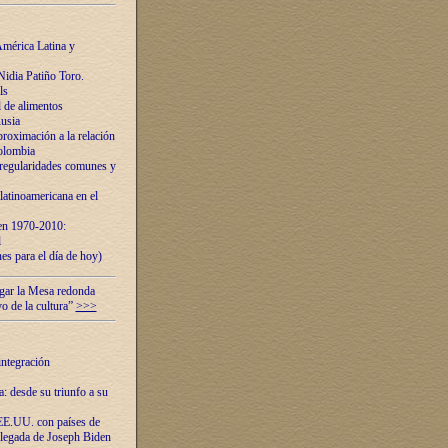
mérica Latina y
idia Patiño Toro.
ls
 de alimentos
usia
roximación a la relación
olombia
 regularidades comunes y
latinoamericana en el
 en 1970-2010:
l
es para el día de hoy)
ugar la Mesa redonda
vo de la cultura”
>>>
integración
 desde su triunfo a su
EE.UU. con países de
llegada de Joseph Biden