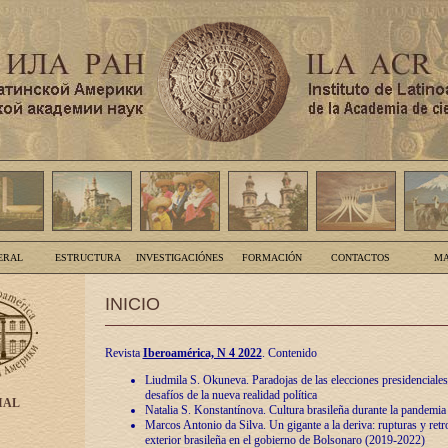
ERAL
ESTRUCTURA
INVESTIGACIÓNES
FORMACIÓN
CONTACTOS
MA
INICIO
Revista
Iberoamérica, N 4 2022
. Contenido
Liudmila S. Okuneva. Paradojas de las elecciones presidenciales
desafíos de la nueva realidad política
IAL
Natalia S. Konstantínova. Cultura brasileña durante la pandemia
Marcos Antonio da Silva. Un gigante a la deriva: rupturas y retro
exterior brasileña en el gobierno de Bolsonaro (2019-2022)