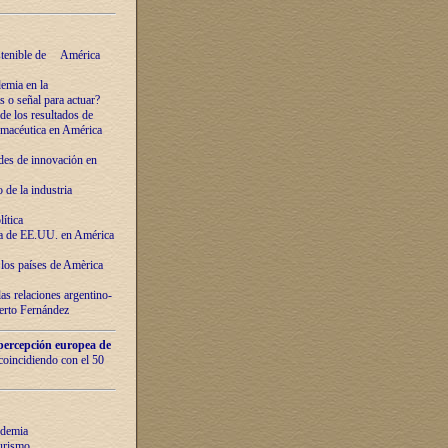
ostenible de América
emia en la
o señal para actuar?
de los resultados de
farmacéutica en América
des de innovaciόn en
de la industria
ítica
ca de EE.UU. en América
los países de Amèrica
as relaciones argentino-
berto Fernández
percepción europea de
 coincidiendo con el 50
ndemia
urismo