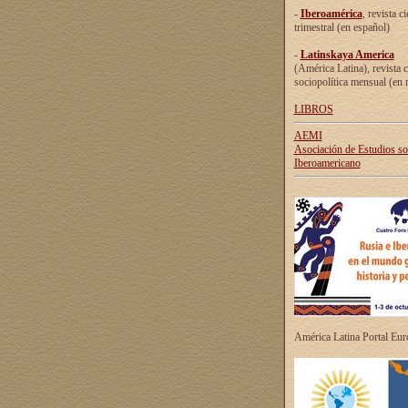
-
Iberoamérica
, revista ci
trimestral (en español)
-
Latinskaya America
(América Latina), revista c
sociopolítica mensual (en 
LIBROS
AEMI
Asociación de Estudios s
Iberoamericano
América Latina Portal Eu