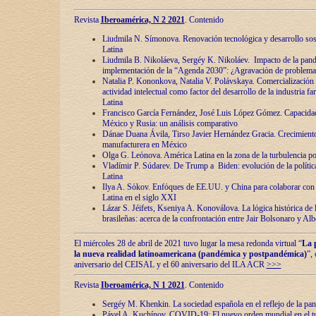
Revista
Iberoamérica, N 2 2021
. Contenido
Liudmila N. Símonova. Renovaciόn tecnolόgica y desarrollo s
Latina
Liudmila B. Nikoláeva, Sergéy K. Nikoláev. Impacto de la pand
implementaciόn de la “Agenda 2030”: ¿Agravaciόn de problemas 
Natalia P. Kononkova, Natalia V. Polávskaya. Comercializaciόn 
actividad intelectual como factor del desarrollo de la industria 
Latina
Francisco García Fernández, José Luis López Gómez. Capacida
México y Rusia: un análisis comparativo
Dánae Duana Ávila, Tirso Javier Hernández Gracia. Crecimiento 
manufacturera en México
Olga G. Leόnova. América Latina en la zona de la turbulencia pol
Vladímir P. Súdarev. De Trump a Biden: evoluciόn de la políti
Latina
Ilya A. Sόkov. Enfόques de EE.UU. y China para colaborar con 
Latina en el siglo XXI
Lázar S. Jéifets, Kseniya A. Konoválova. La lόgica histόrica de l
brasileñas: acerca de la confrontaciόn entre Jair Bolsonaro y Al
El miércoles 28 de abril de 2021 tuvo lugar la mesa redonda virtual “
La 
la nueva realidad latinoamericana (pandémica y postpandémica)
”,
aniversario del CEISAL y el 60 aniversario del ILA ACR
>>>
Revista
Iberoamérica, N 1 2021
. Contenido
Sergéy M. Khenkin. La sociedad española en el reflejo de la pa
Pável A. Kuchínov. COVID-19: El nuevo orden mundial en el t