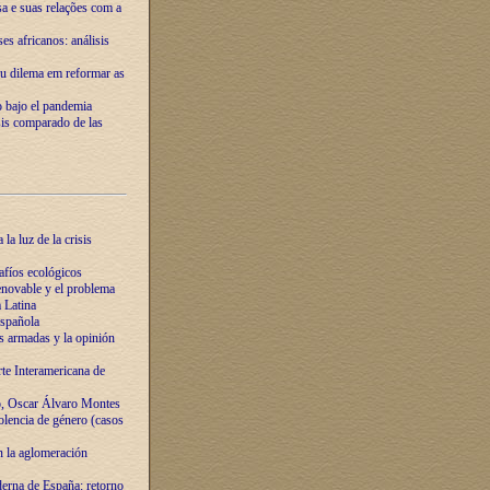
ssa e suas relações com a
es africanos: análisis
eu dilema em reformar as
o bajo el pandemia
sis comparado de las
la luz de la crisis
afíos ecológicos
novable y el problema
 Latina
española
s armadas y la opinión
te Interamericana de
o, Oscar Álvaro Montes
olencia de género (casos
n la aglomeración
erna de España: retorno