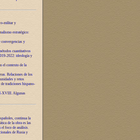
o-militar y
nalismo estratégico:
e convergencias y
étodos cuantitativos
019-2022: ideología y
 el contexto de la
ras. Relaciones de los
unidades y retos
 de tradiciones hispano-
VI-XVIII. Algunas
spañoles, continua la
tica de la obra es las
l foco de análisis.
cionales de Rusia y