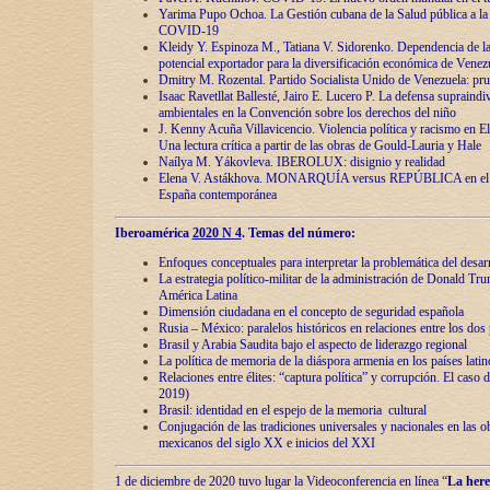
Yarima Pupo Ochoa. La Gestión cubana de la Salud pública a la 
COVID-19
Kleidy Y. Espinoza M., Tatiana V. Sidorenko. Dependencia de la 
potencial exportador para la diversificación económica de Venez
Dmitry M. Rozental. Partido Socialista Unido de Venezuela: prue
Isaac Ravetllat Ballesté, Jairo E. Lucero P. La defensa supraindi
ambientales en la Convención sobre los derechos del niño
J. Kenny Acuña Villavicencio. Violencia política y racismo en E
Una lectura crítica a partir de las obras de Gould-Lauria y Hale
Naílya M. Yákovleva. IBEROLUX: disignio y realidad
Elena V. Astákhova. MONARQUÍA versus REPÚBLICA en el dis
España contemporánea
Iberoamérica
2020 N 4
. Temas del número:
Enfoques conceptuales para interpretar la problemática del desarr
La estrategia político-militar de la administración de Donald Tr
América Latina
Dimensión ciudadana en el concepto de seguridad española
Rusia – México: paralelos históricos en relaciones entre los dos 
Brasil y Arabia Saudita bajo el aspecto de liderazgo regional
La política de memoria de la diáspora armenia en los países lati
Relaciones entre élites: “captura política” y corrupción. El caso
2019)
Brasil: identidad en el espejo de la memoria cultural
Conjugación de las tradiciones universales y nacionales en las ob
mexicanos del siglo XX e inicios del XXI
1 de diciembre de 2020 tuvo lugar la Videoconferencia en línea “
La here