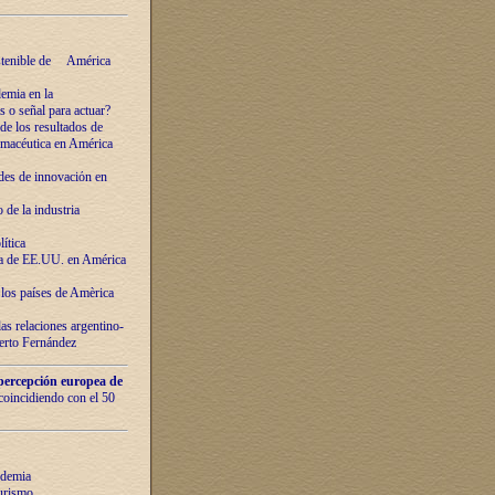
ostenible de América
emia en la
o señal para actuar?
de los resultados de
farmacéutica en América
des de innovaciόn en
de la industria
ítica
ca de EE.UU. en América
los países de Amèrica
as relaciones argentino-
berto Fernández
percepción europea de
 coincidiendo con el 50
ndemia
urismo