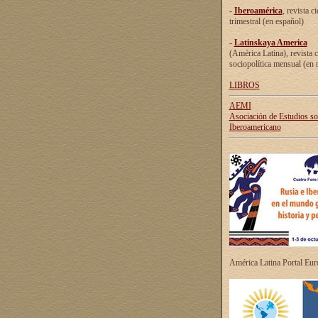
-
Iberoamérica
, revista ci
trimestral (en español)
-
Latinskaya America
(América Latina), revista c
sociopolítica mensual (en 
LIBROS
AEMI
Asociación de Estudios s
Iberoamericano
América Latina Portal Eu