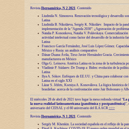
Revista
Iberoamérica, N 2 2021
. Contenido
Liudmila N. Símonova. Renovaciόn tecnolόgica y desarrollo s
Latina
Liudmila B. Nikoláeva, Sergéy K. Nikoláev. Impacto de la pand
implementaciόn de la “Agenda 2030”: ¿Agravaciόn de problemas 
Natalia P. Kononkova, Natalia V. Polávskaya. Comercializaciόn 
actividad intelectual como factor del desarrollo de la industria 
Latina
Francisco García Fernández, José Luis López Gómez. Capacida
México y Rusia: un análisis comparativo
Dánae Duana Ávila, Tirso Javier Hernández Gracia. Crecimiento 
manufacturera en México
Olga G. Leόnova. América Latina en la zona de la turbulencia pol
Vladímir P. Súdarev. De Trump a Biden: evoluciόn de la políti
Latina
Ilya A. Sόkov. Enfόques de EE.UU. y China para colaborar con 
Latina en el siglo XXI
Lázar S. Jéifets, Kseniya A. Konoválova. La lόgica histόrica de l
brasileñas: acerca de la confrontaciόn entre Jair Bolsonaro y Al
El miércoles 28 de abril de 2021 tuvo lugar la mesa redonda virtual “
La 
la nueva realidad latinoamericana (pandémica y postpandémica)
”,
aniversario del CEISAL y el 60 aniversario del ILA ACR
>>>
Revista
Iberoamérica, N 1 2021
. Contenido
Sergéy M. Khenkin. La sociedad española en el reflejo de la pa
Pável A. Kuchínov. COVID-19: El nuevo orden mundial en el t