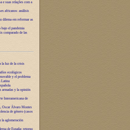
ssa e suas relações com a
es africanos: análisis
eu dilema em reformar as
o bajo el pandemia
sis comparado de las
la luz de la crisis
afíos ecológicos
novable y el problema
 Latina
española
s armadas y la opinión
te Interamericana de
o, Oscar Álvaro Montes
olencia de género (casos
n la aglomeración
erna de España: retorno