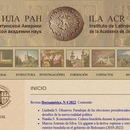
ERAL
ESTRUCTURA
INVESTIGACIÓNES
FORMACIÓN
CONTACTOS
MA
INICIO
Revista
Iberoamérica, N 4 2022
. Contenido
Liudmila S. Okuneva. Paradojas de las elecciones presidenciales
desafíos de la nueva realidad política
IAL
Natalia S. Konstantínova. Cultura brasileña durante la pandemia
Marcos Antonio da Silva. Un gigante a la deriva: rupturas y retro
exterior brasileña en el gobierno de Bolsonaro (2019-2022)