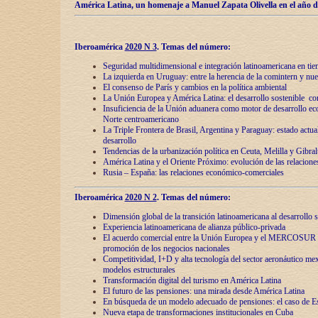
América Latina, un homenaje a Manuel Zapata Olivella en el año d
Iberoamérica
2020 N 3
.
Temas del número:
Seguridad multidimensional e integración latinoamericana en tie
La izquierda en Uruguay: entre la herencia de lа comintern y nue
El consenso de París y cambios en la política ambiental
La Unión Europea y América Latina: el desarrollo sostenible con
Insuficiencia de la Unión aduanera como motor de desarrollo ec
Norte centroamericano
La Triple Frontera de Brasil, Argentina y Paraguay: estado actual
desarrollo
Tendencias de la urbanización política en Ceuta, Melilla y Gibral
América Latina y el Oriente Próximo: evolución de las relacione
Rusia – España: las relaciones económico-comerciales
Iberoamérica
2020 N 2
.
Temas del número:
Dimensión global de la transición latinoamericana al desarrollo s
Experiencia latinoamericana de alianza público-privada
El acuerdo comercial entre la Unión Europea y el MERCOSUR
promoción de los negocios nacionales
Competitividad, I+D y alta tecnología del sector aeronáutico me
modelos estructurales
Transformación digital del turismo en América Latina
El futuro de las pensiones: una mirada desde América Latina
En búsqueda de un modelo adecuado de pensiones: el caso de E
Nueva etapa de transformaciones institucionales en Cuba