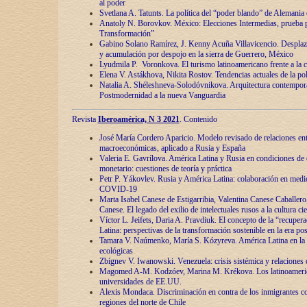
al poder
Svetlana A. Tatunts. La política del “poder blando” de Alemania
Anatoly N. Borovkov. México: Elecciones Intermedias, prueba p
Transformación”
Gabino Solano Ramírez, J. Kenny Acuña Villavicencio. Desplaz
y acumulación por despojo en la sierra de Guerrero, México
Lyudmila P. Voronkova. El turismo latinoamericano frente a la c
Elena V. Astákhova, Nikita Rostov. Tendencias actuales de la pol
Natalia A. Shéleshneva-Solodóvnikova. Arquitectura contemporá
Postmodernidad a la nueva Vanguardia
Revista
Iberoamérica, N 3 2021
. Contenido
José María Cordero Aparicio. Modelo revisado de relaciones ent
macroeconómicas, aplicado a Rusia y España
Valeria E. Gavrílova. América Latina y Rusia en condiciones de d
monetario: cuestiones de teoría y práctica
Petr P. Yákovlev. Rusia y América Latina: colaboración en medi
COVID-19
Marta Isabel Canese de Estigarribia, Valentina Canese Caballero, 
Canese. El legado del exilio de intelectuales rusos a la cultura ci
Víctor L. Jeifets, Daria A. Pravdiuk. El concepto de la “recuper
Latina: perspectivas de la transformación sostenible en la era p
Tamara V. Naúmenko, María S. Kózyreva. América Latina en la 
ecológicas
Zbígnev V. Iwanowski. Venezuela: crisis sistémica y relaciones c
Magomed A-M. Kodzóev, Marina M. Krékova. Los latinoameric
universidades de EE.UU.
Alexis Mondaca. Discriminación en contra de los inmigrantes c
regiones del norte de Chile