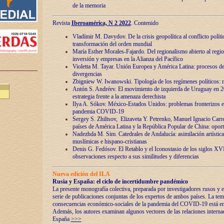
de la memoria
Revista
Iberoamérica, N 2 2022
. Contenido
Vladímir M. Davydov. De la crisis geopolítica al conflicto polític
transformación del orden mundial
María Esther Morales-Fajardo. Del regionalismo abierto al regio
inversión y empresas en la Alianza del Pacífico
Violetta M. Tayar. Unión Europea y América Latina: procesos d
divergencias
Zbigniew W. Iwanowski. Tipología de los regímenes políticos: m
Antón S. Andréev. El movimiento de izquierda de Uruguay en 2
estrategia frente a la amenaza derechista
Ilya A. Sókov. México-Estados Unidos: problemas fronterizos en
pandemia COVID-19
Sergey S. Zhiltsov, Elizaveta Y. Petrenko, Manuel Ignacio Carre
países de América Latina y la República Popular de China: oport
Nadezhda M. Sim. Catedrales de Andalucía: asimilación artística
muslímicas e hispano-cristianas
Denis G. Fedósov. El Retablo y el Iconostasio de los siglos X
observaciones respecto a sus similitudes y diferencias
Nueva edición del ILA
Rusia y España: el ciclo de incertidumbre pandémico
La presente monografía colectiva, preparada por investigadores rusos y e
serie de publicaciones conjuntas de los expertos de ambos países. La temá
consecuencias económico-sociales de la pandemia del COVID-19 está en e
Además, los autores examinan algunos vectores de las relaciones interna
España
>>>