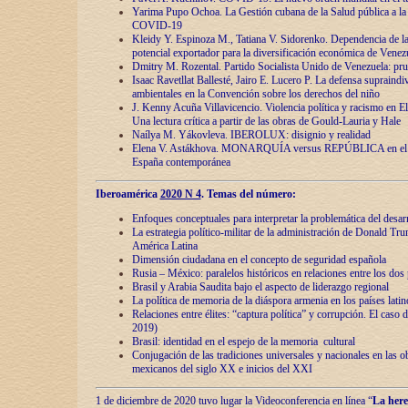
Yarima Pupo Ochoa. La Gestión cubana de la Salud pública a la 
COVID-19
Kleidy Y. Espinoza M., Tatiana V. Sidorenko. Dependencia de la 
potencial exportador para la diversificación económica de Venez
Dmitry M. Rozental. Partido Socialista Unido de Venezuela: prue
Isaac Ravetllat Ballesté, Jairo E. Lucero P. La defensa supraindi
ambientales en la Convención sobre los derechos del niño
J. Kenny Acuña Villavicencio. Violencia política y racismo en E
Una lectura crítica a partir de las obras de Gould-Lauria y Hale
Naílya M. Yákovleva. IBEROLUX: disignio y realidad
Elena V. Astákhova. MONARQUÍA versus REPÚBLICA en el dis
España contemporánea
Iberoamérica
2020 N 4
. Temas del número:
Enfoques conceptuales para interpretar la problemática del desarr
La estrategia político-militar de la administración de Donald Tr
América Latina
Dimensión ciudadana en el concepto de seguridad española
Rusia – México: paralelos históricos en relaciones entre los dos 
Brasil y Arabia Saudita bajo el aspecto de liderazgo regional
La política de memoria de la diáspora armenia en los países lati
Relaciones entre élites: “captura política” y corrupción. El caso
2019)
Brasil: identidad en el espejo de la memoria cultural
Conjugación de las tradiciones universales y nacionales en las ob
mexicanos del siglo XX e inicios del XXI
1 de diciembre de 2020 tuvo lugar la Videoconferencia en línea “
La here