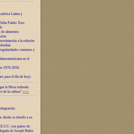
mérica Latina y
idia Patiño Toro.
ls
 de alimentos
usia
roximación a la relación
olombia
 regularidades comunes y
latinoamericana en el
 en 1970-2010:
l
es para el día de hoy)
ugar la Mesa redonda
vo de la cultura”
>>>
integración
 desde su triunfo a su
EE.UU. con países de
llegada de Joseph Biden