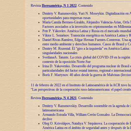
Revista
Iberoamérica, N 1 2022
. Contenido
Dmitriy V. Razumovskiy, Yuri N. Moseykin. Digitalización en A
oportunidades para empresas rusas
María Camila Bermeo-Giraldo, Alejandro Valencia-Arias, Orfa N
Factores asociados a la inversión en criptomonedas en Millennia
Petr P. Yákovlev. América Latina y Rusia en el mercado mundial
Víktor L. Seménov. Transición energética en América Latina y R
Daniel Rivas-Ramírez, Edgar Hernan Fuentes-Contreras. Una ap
entre medio ambiente y derechos humanos. Casos de Brasil y C
Dmitry M. Rozental. El “giro a la izquierda” en América Latina:
singularidades nacionales
SvetlanaA. Tatunts. La crisis global del COVID-19 en la región 
contexto de la oposición Norte-Sur
Irina D. Yakovenko. Desarrollo del programa nuclear de Brasil
particularidades del factor estatal interno, regional e internaciona
Borís F. Martynov. 40 años desde la guerra de Malvinas (leccion
11 de febrero de 2022 en el Instituto de Latinoamérica de la ACR tuvo l
“Las perspectivas de la cooperación ruso-latinoamericana: el papel creati
Revista
Iberoamérica, N 4 2021
. Contenido
Dmitriy V. Razumovskiy. Desarrollo sostenible en la agenda de 
latinoamericana
Armando Estrada Villa, William Cerón Gonsalez. La Democracia:
declive
Oleg O. Krivolápov, Nataliya V. Stepánova. La cooperación de 
América Latina en el ámbito de seguridad antes y después de la 