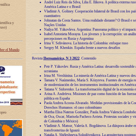
André Luiz Reis da Silva, Lilia E. Ilikova. A política externa ru
entífica
América Latina e o Brasil
Vladímir A. Goliney. Cooperación bilateral de Brasil con los país
cuantitativo
Johnatan da Costa Santos. Uma realidade distante? O Brasil e s
ientífica y
Nações Unidas
ruso)
Nailya M. Yákovleva. Argentina: Panorama político y el impact
Isabel Antonieta Morayta. Los jóvenes y la corrupción: un análi
percepciones en Rusia y Argentina
Irina V. Selivánova. La historia de Colombia: enfoque ruso
Sergey M. Khenkin. España frente a nuevos desafíos
obre el Mundo
Revista
Iberoamérica, N 3 2022
. Contenido
Petr P. Yákovlev. Rusia y América Latina: desarrollo sostenible a 
ucraniana
Irina M. Vershínina. La minería de América Latina y nuevos des
Tamara V. Naúmenko, María S. Kózyreva. Fuentes de energía re
de modernización de los instrumentos institucionales en América
Tatiana V. Sidorenko. La transformación digital de la economía 
Arina A. Andréeva. Misiones de paz como función de las fuerza
pública en España
Paola Andrea Acosta-Alvarado. Medidas provisionales de la Cor
Derechos Humanos: el caso colombiano
Martha Elisa Nateras González, Paula Andrea Valencia Londoñ
ropeo
de Oca, Oscar, Marisela Pacheco Arrieta. Protestas sociales y vi
de Colombia y México)
Vladímir A. Matsur, Valería A. Bogdánova. La diáspora árabe e
transfronteriza de Iguazú
Natalia A. Shéleshneva-Solodóvnikova. La arquitectura postmod