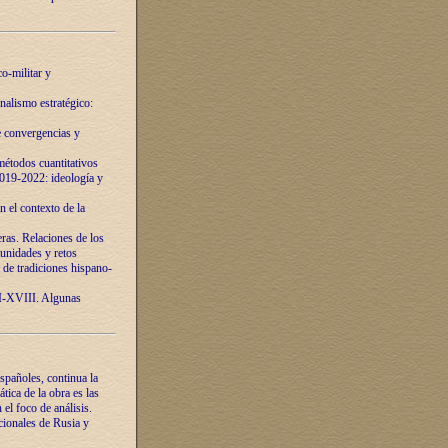
o-militar y
nalismo estratégico:
e convergencias y
étodos cuantitativos
019-2022: ideología y
 el contexto de la
ras. Relaciones de los
unidades y retos
 de tradiciones hispano-
VI-XVIII. Algunas
spañoles, continua la
tica de la obra es las
l foco de análisis.
cionales de Rusia y