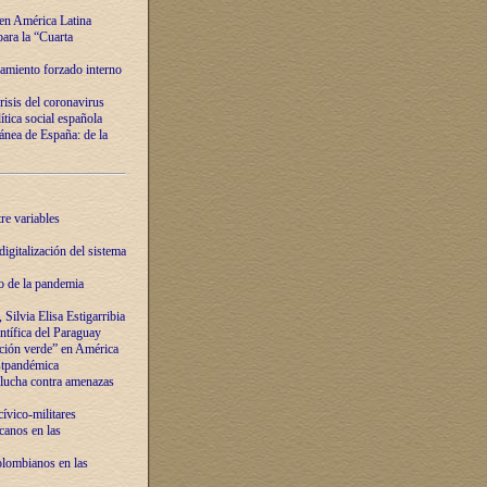
 en América Latina
ara la “Cuarta
amiento forzado interno
risis del coronavirus
ítica social española
nea de España: de la
re variables
igitalización del sistema
o de la pandemia
Silvia Elisa Estigarribia
entífica del Paraguay
ación verde” en América
ostpandémica
lucha contra amenazas
ívico-militares
anos en las
olombianos en las