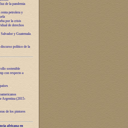
luz de la pandemia
renta petrolera y
uela
ba por la crisis
vidual de derechos
l Salvador y Guatemala.
curso político de la
ollo sostenible
ump con respecto a
países
noamericanos
 de Argentina (2015-
ras de los pintores
ncia africana en