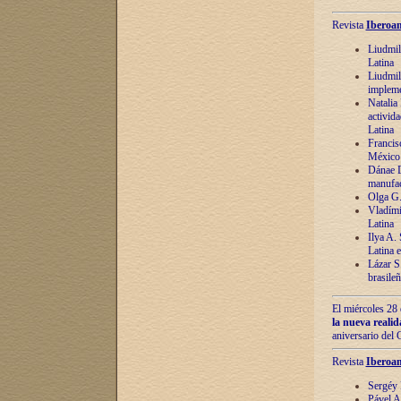
Revista
Iberoam
Liudmil
Latina
Liudmil
impleme
Natalia
activida
Latina
Francis
México 
Dánae D
manufac
Olga G.
Vladími
Latina
Ilya A.
Latina 
Lázar S.
brasile
El miércoles 28 
la nueva reali
aniversario del
Revista
Iberoam
Sergéy 
Pável A