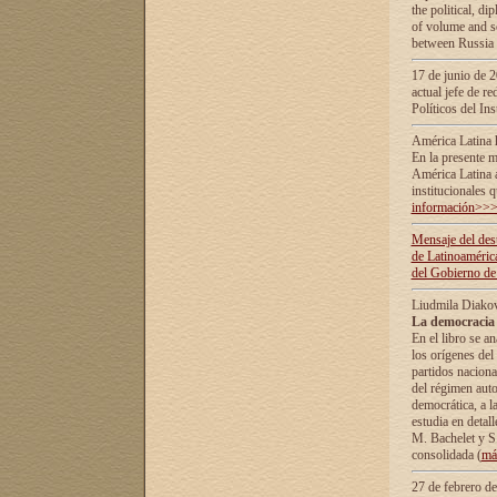
the political, d
of volume and sc
between Russia 
17 de junio de 2
actual jefe de r
Políticos del In
América Latina 
En la presente m
América Latina 
institucionales 
información>>
Mensaje del dest
de Latinoaméric
del Gobierno de
Liudmila Diako
La democracia 
En el libro se a
los orígenes del 
partidos naciona
del régimen auto
democrática, а l
estudia en detall
М. Bachelet у S.
consolidada (
má
27 de febrero d