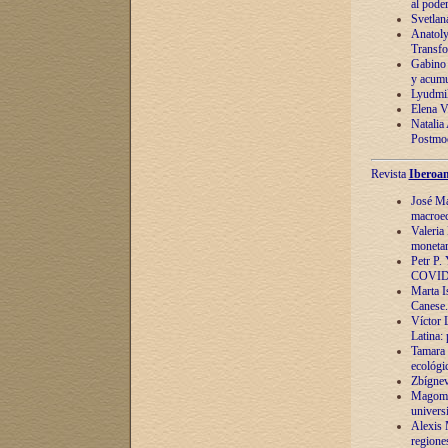
al pode
Svetlan
Anatoly
Transfo
Gabino 
y acumu
Lyudmil
Elena V.
Natalia
Postmod
Revista
Iberoam
José Ma
macroec
Valeria
monetari
Petr P.
COVID
Marta Is
Canese. 
Víctor 
Latina:
Tamara 
ecológi
Zbígnev
Magomed
univers
Alexis 
regiones