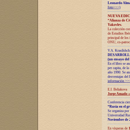
Leonardo Alm
foto>>>)
NUEVA EDIC
“Alianza de Civi
Yakovlev.
La colección con
de Estudios Ibér
principal de los
ONU, co-patroci
V.A. Krasílshch
DESARROLLO
(un ensayo del 
En el libro se a
per capita, de l
año 1990. Se ana
desventajas del 
información >>
E.I. Beliakova
Jorge Amado «r
Conferencia cien
“Rusia en el g
Se organiza por 
Universidad Rus
Noviembre de 
En vísperas de
1