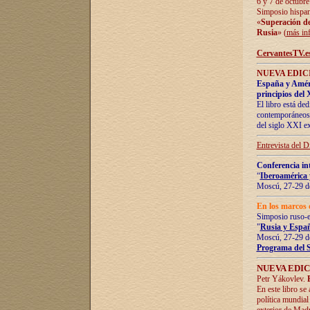
6 y 7 de octubre
Simposio hispan
«
Superación de 
Rusia
» (
más in
CervantesTV.e
NUEVA EDICI
España y Améric
principios del 
El libro está de
contemporáneos -
del siglo XXI ex
Entrevista del 
Conferencia in
“
Iberoamérica 
Moscú, 27-29 de
En los marcos 
Simposio ruso-
"
Rusia y Españ
Moscú, 27-29 de
Programa del 
NUEVA EDIC
Petr Yákovlev.
En este libro se
política mundial