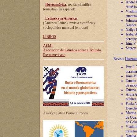
André Lu
-
Iberoamérica
, revista científica
América
trimestral (en español)
Vladímir
cuantita
-
Latinskaya America
Johnata
(América Latina), revista científica y
Nações
sociopolítica mensual (en ruso)
Nailya 
Isabel 
LIBROS
percepc
Irina V
AEMI
Sergey 
Asociación de Estudios sobre el Mundo
Iberoamericano
Revista
Iberoam
Petr P. 
ucrania
Irina M
Tamara 
de mode
Tatiana
Arina A
pública
Paola A
Derecho
Martha 
América Latina Portal Europeo
de Oca,
de Colo
Vladími
transfro
Natalia