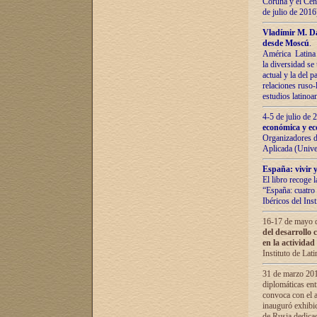
Coruña y el Cent
de julio de 201
Vladímir М. Da
desde Moscú
.
América Latina 
la diversidad se 
actual у lа del p
relaciones ruso-
estudios latino
4-5 de julio de
económica y ec
Organizadores d
Aplicada (Univ
España: vivir y
El libro recoge 
“España: cuatro 
Ibéricos del In
16-17 de mayo d
del desarrollo 
en la actividad
Instituto de La
31 de marzo 2016
diplomáticas en
convoca con el a
inauguró exhibi
de Rusia dedica