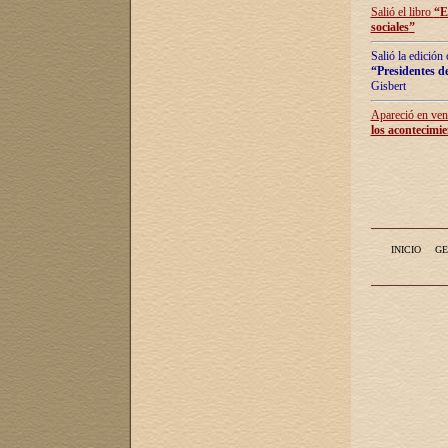
Salió el libro
“
E
sociales
”
Salió la edición
“Presidentes de
Gisbert
Apareció en vent
los acontecimie
INICIO
GE