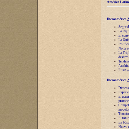
América Latina
Iberoamérica
2
Segurid
La izqu
El cons
La Unió
Insufic
Norte c
La Tripl
desarro
Tendenci
América
Rusia –
Iberoamérica
2
Dimensió
Experie
El acue
promoci
Competi
modelos
Transfo
El futu
En búsq
Nueva e