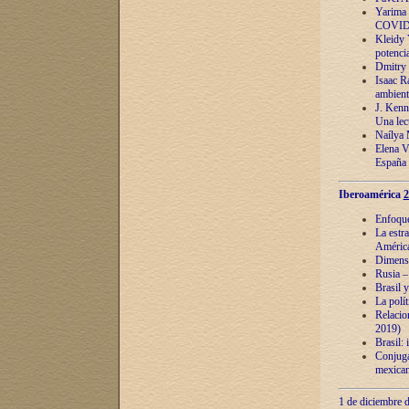
Yarima 
COVID
Kleidy 
potenci
Dmitry 
Isaac Ra
ambient
J. Kenn
Una lect
Naílya 
Elena 
España
Iberoamérica
2
Enfoques
La estr
América
Dimensi
Rusia – 
Brasil y
La polí
Relacion
2019)
Brasil: 
Conjugac
mexican
1 de diciembre d