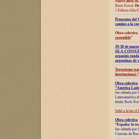
Nuevo libro en
Boris Koval.
He
// Editora Alfa-
Programa del 
camino a la coo
Obra colectiva
sostenible
"
29-30 de ma
(ILA-CONSULT
organizó ronda
argentinas de v
Terrorismo tra
internaciona
l 
Obra colectiva
”América Latin
fue editada por 
Latinoamérica de
titular Boris Ko
Salió a la luz el
Obra colectiva
“España: la tra
fue editada por 
Ciencias de Rus