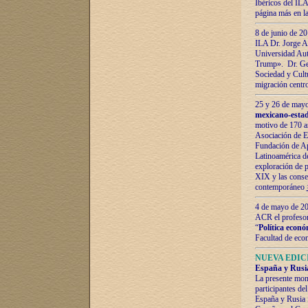
Ibéricos del ILA
página más en la
8 de junio de 20
ILA Dr. Jorge Al
Universidad Aut
Trump». Dr. Ger
Sociedad y Cultu
migración centr
25 y 26 de mayo 
mexicano-estad
motivo de 170 a
Asociación de E
Fundación de Ap
Latinoamérica d
exploración de p
XIX y las consec
contemporáneo
4 de mayo de 201
ACR el profeso
“
Política econó
Facultad de eco
NUEVA EDICI
España y Rusia 
La presente mono
participantes d
España y Rusia f