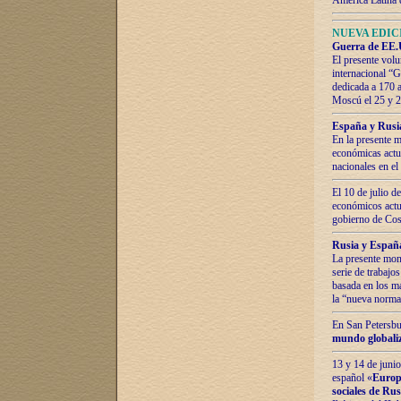
América Latina 
NUEVA EDICI
Guerra de EE.U
El presente volu
internacional “
dedicada a 170 
Moscú el 25 y 
España y Rusia:
En la presente m
económicas actua
nacionales en el
El 10 de julio d
económicos actua
gobierno de Cost
Rusia y España
La presente mono
serie de trabajo
basada en los ma
la “nueva norma
En San Petersbur
mundo globaliza
13 y 14 de junio
español «
Europa
sociales de Ru