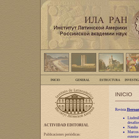
INICIO
GENERAL
ESTRUCTURA
INVESTI
INICIO
Revista
Iberoam
Liudmil
desafíos
ACTIVIDAD EDITORIAL
Natalia
Marcos A
Publicaciones periódicas:
exterio