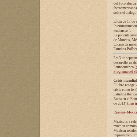
del Foro abarca 
iberoamericanos 
sobre el diálogo 
El dia de 17 de 
Interninstitucio
tendencias”.
La ponente inv
de Morelos, Méx
El caso de mate
Estudios Polític
2 y 3 de septie
desarrollo en de
Latinoamérica (
Programa del S
Crisis mundial
El libro recoge 
crisis como fen
Estudios Ibérico
Rusia en el Rei
de 2013) (
más i
Russian–Mexican
Mexico is a rela
much in common i
Mexican relation
improvement. In 