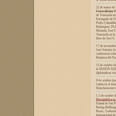
22 de marzo de 2
Generalísimo F
de Venezuela en
Encargado de Neg
Pedro Calzadilla
Bohórquez, Ph.D.
Miranda, José G
Venezuela en la 
libro de José G
17 de noviembre
José Antonio Am
conferencia sobr
Botánica del Nu
13 de octubre de
la SESIÓN SOLEM
diplomáticas rus
8 de octubre (j
Latina en el mun
Hutschenreuter 
1-3 de octubre 
Iberoamérica en 
Estatal de San P
Bering-Bellinsg
Rusia, Gobernac
Internacional de