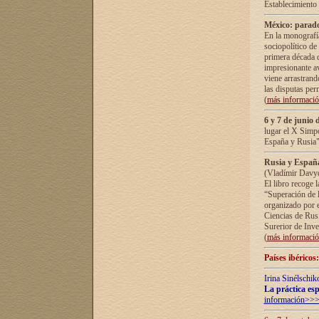
Establecimiento
México: parado
En la monografía
sociopolítico de
primera década d
impresionante a
viene arrastrand
las disputas pe
(
más informaci
6 y 7 de junio 
lugar el X Simp
España y Rusia"
Rusia y España 
(Vladímir Davyd
El libro recoge 
“Superación de l
organizado por e
Ciencias de Rus
Surerior de Inve
(
más informaci
Países ibéricos
Irina Sinélschik
La práctica esp
información>>