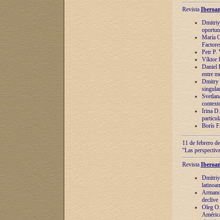
Revista
Iberoam
Dmitriy
oportun
María C
Factore
Petr P.
Víktor 
Daniel 
entre m
Dmitry 
singula
Svetlan
context
Irina D
particul
Borís F
11 de febrero de
“Las perspectiva
Revista
Iberoam
Dmitriy
latinoa
Armando
declive
Oleg O.
América