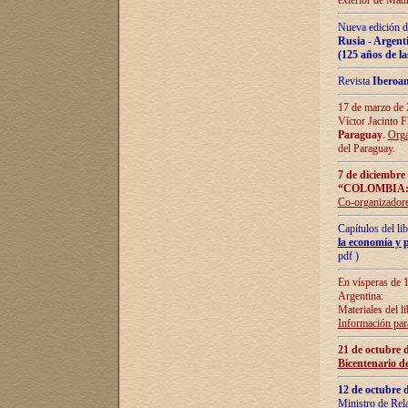
exterior de Madr
Nueva edición d
Rusia - Argent
(125 años de la
Revista
Iberoa
17 de marzo de 2
Víctor Jacinto 
Paraguay
.
Orga
del Paraguay.
7 de diciembre
“COLOMBIA:
Co-organizador
Capítulos del l
la economía y p
pdf )
En vísperas de 1
Argentina:
Materiales del li
Información para
21 de octubre 
Bicentenario d
12 de octubre 
Ministro de Rel