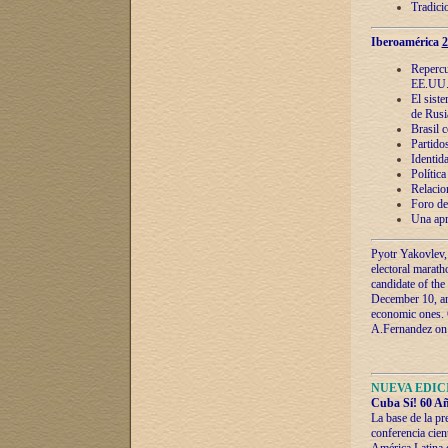
Tradici
Iberoamérica
2
Repercu
EE.UU
El sist
de Rusi
Brasil 
Partidos
Identida
Polític
Relacio
Foro de
Una apr
Pyotr Yakovlev,
electoral marath
candidate of the
December 10, and
economic ones. C
A.Fernandez on t
NUEVA EDICI
Cuba Sí! 60 Añ
La base de la pr
conferencia cien