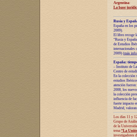
Argentina
:
La base jurídic
Rusia y España
España en los pr
2009).
El libro recoge 
“Rusia y España 
de Estudios Ibér
internacionales 
2009) (
más inf
España: tiempo
– Instituto de L
Centro de estud
En la colección 
estudios Ibérico
atención fueron:
2008, los nuevos
la colección pre
influencia de fac
fuerte impacto en
Madrid, valoran 
Los días 11 y 12
Grupo de Anális
de la Universida
tema
“La Unión
investigadores d