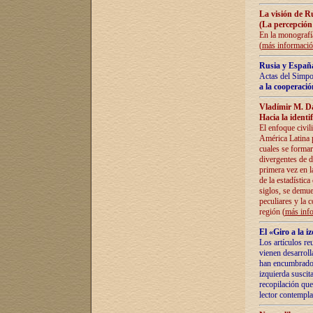
La visión de R
(La percepción
En la monografía
(
más informaci
Rusia y España
Actas del Simpo
a la cooperació
Vladímir M. D
Hacia la identi
El enfoque civil
América Latina pa
cuales se formar
divergentes de d
primera vez en l
de la estadística
siglos, se demue
peculiares y la 
región (
más inf
El «Giro a la 
Los artículos re
vienen desarroll
han encumbrado e
izquierda suscita
recopilación que
lector contempla