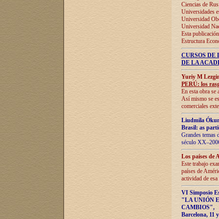
Ciencias de Rus
Universidades e
Universidad Obe
Universidad Na
Esta publicación
Estructura Econ
CURSOS DE 
DE LA ACAD
Yuriy M Lezgi
PERÚ: los rasg
En esta obra se 
Así mismo se est
comerciales exte
Liudmila Ókun
Brasil: as part
Grandes temas da
século XX–2006
Los países de 
Este trabajo exa
países de Améric
actividad de esa
VI Simposio E
"LA UNIÓN 
CAMBIOS"
,
Barcelona, 11 y