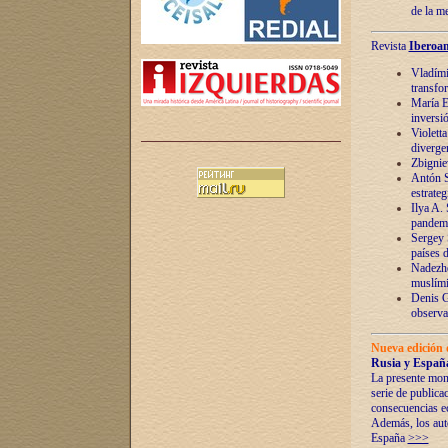
de la m
Revista
Iberoam
Vladímir
transfo
María E
inversi
Violett
diverge
Zbignie
Antón S
estrateg
Ilya A.
pandem
Sergey 
países 
Nadezhd
muslími
Denis G
observac
Nueva edición 
Rusia y España
La presente mono
serie de publica
consecuencias e
Además, los auto
España
>>>