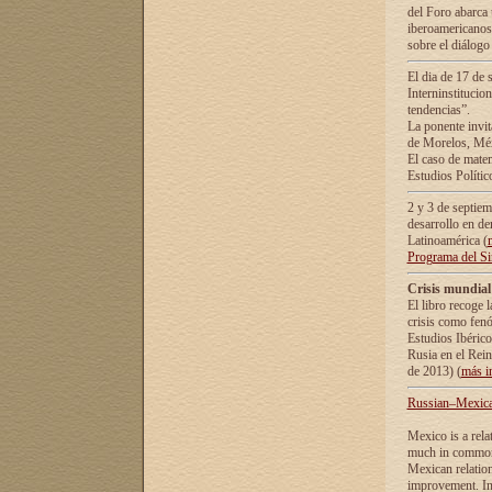
del Foro abarca 
iberoamericanos 
sobre el diálogo 
El dia de 17 de 
Interninstitucio
tendencias”.
La ponente inv
de Morelos, Méx
El caso de mate
Estudios Polític
2 y 3 de septie
desarrollo en de
Latinoamérica (
Programa del S
Crisis mundial
El libro recoge 
crisis como fen
Estudios Ibérico
Rusia en el Rei
de 2013) (
más i
Russian–Mexican
Mexico is a rela
much in common i
Mexican relation
improvement. In 