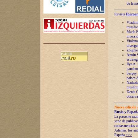
de la m
Revista
Iberoam
Vladímir
transfo
María E
inversi
Violett
diverge
Zbignie
Antón S
estrateg
Ilya A.
pandem
Sergey 
países 
Nadezhd
muslími
Denis G
observac
Nueva edición 
Rusia y España
La presente mono
serie de publica
consecuencias e
Además, los auto
España
>>>