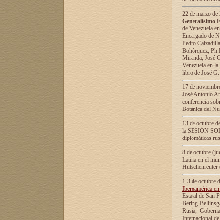
22 de marzo de 2
Generalísimo F
de Venezuela en
Encargado de Neg
Pedro Calzadilla
Bohórquez, Ph.D.
Miranda, José G
Venezuela en la 
libro de José G
17 de noviembre
José Antonio Am
conferencia sobr
Botánica del Nu
13 de octubre de
la SESIÓN SOLEM
diplomáticas rus
8 de octubre (j
Latina en el mun
Hutschenreuter 
1-3 de octubre 
Iberoamérica en 
Estatal de San P
Bering-Bellinsg
Rusia, Gobernac
Internacional de