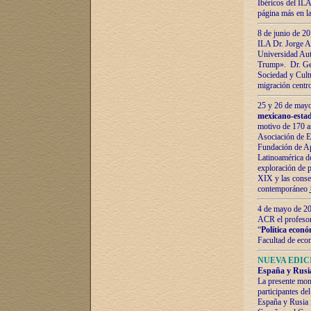
Ibéricos del ILA
página más en la
8 de junio de 20
ILA Dr. Jorge Al
Universidad Aut
Trump». Dr. Ger
Sociedad y Cultu
migración centr
25 y 26 de mayo 
mexicano-estad
motivo de 170 a
Asociación de E
Fundación de Ap
Latinoamérica d
exploración de p
XIX y las consec
contemporáneo
4 de mayo de 201
ACR el profeso
“
Política econó
Facultad de eco
NUEVA EDICI
España y Rusia 
La presente mono
participantes d
España y Rusia f