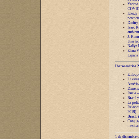
Yarima 
COVID
Kleidy 
potenci
Dmitry 
Isaac Ra
ambient
J. Kenn
Una lect
Naílya 
Elena 
España
Iberoamérica
2
Enfoques
La estr
América
Dimensi
Rusia – 
Brasil y
La polí
Relacion
2019)
Brasil: 
Conjugac
mexican
1 de diciembre d