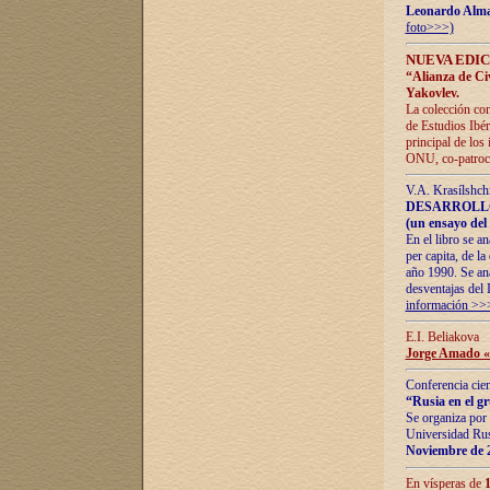
Leonardo Alm
foto>>>)
NUEVA EDIC
“Alianza de Civi
Yakovlev.
La colección con
de Estudios Ibér
principal de los
ONU, co-patroci
V.A. Krasílshch
DESARROLLO
(un ensayo del 
En el libro se a
per capita, de l
año 1990. Se ana
desventajas del 
información >>
E.I. Beliakova
Jorge Amado «r
Conferencia cien
“Rusia en el g
Se organiza por 
Universidad Rus
Noviembre de 
En vísperas de
1