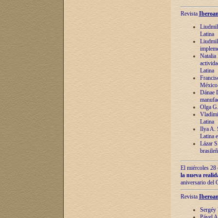
Revista
Iberoam
Liudmil
Latina
Liudmil
impleme
Natalia
activida
Latina
Francis
México 
Dánae D
manufac
Olga G.
Vladími
Latina
Ilya A.
Latina 
Lázar S.
brasile
El miércoles 28 
la nueva reali
aniversario del
Revista
Iberoam
Sergéy 
Pável A