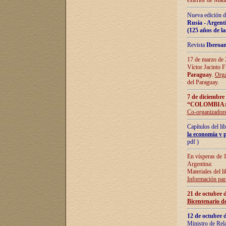
exterior de Madr
Nueva edición d
Rusia - Argent
(125 años de la
Revista
Iberoa
17 de marzo de 2
Víctor Jacinto 
Paraguay
.
Orga
del Paraguay.
7 de diciembre
“COLOMBIA:
Co-organizador
Capítulos del l
la economía y p
pdf )
En vísperas de 1
Argentina:
Materiales del li
Información para
21 de octubre 
Bicentenario d
12 de octubre 
Ministro de Rel