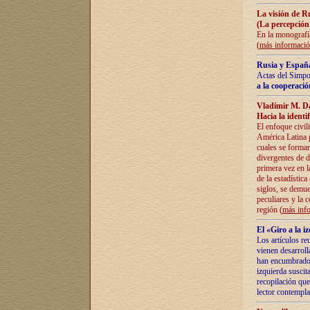
La visión de R
(La percepción
En la monografía
(
más informaci
Rusia y España
Actas del Simpo
a la cooperació
Vladímir M. D
Hacia la identi
El enfoque civil
América Latina pa
cuales se formar
divergentes de d
primera vez en l
de la estadística
siglos, se demue
peculiares y la 
región (
más inf
El «Giro a la 
Los artículos re
vienen desarroll
han encumbrado e
izquierda suscita
recopilación que
lector contempla