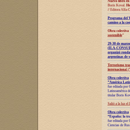
Nuevo libro en
Boris Koval.
He
// Editora Alfa-
Programa del 
camino a la coo
Obra colectiva
sostenible
"
29-30 de ma
(ILA-CONSULT
organizó ronda
argentinas de v
Terrorismo tra
internaciona
l 
Obra colectiva
”América Latin
fue editada por 
Latinoamérica de
titular Boris Ko
Salió a la luz el
Obra colectiva
“España: la tra
fue editada por 
Ciencias de Rus