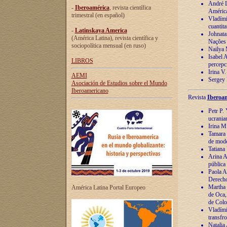
André Lu
-
Iberoamérica
, revista científica
América
trimestral (en español)
Vladímir
cuantita
-
Latinskaya America
Johnata
(América Latina), revista científica y
Nações
sociopolítica mensual (en ruso)
Nailya 
Isabel 
LIBROS
percepc
Irina V
AEMI
Sergey 
Asociación de Estudios sobre el Mundo
Iberoamericano
Revista
Iberoam
Petr P. 
ucrania
Irina M
Tamara 
de mode
Tatiana
Arina A
pública
Paola A
Derecho
Martha 
América Latina Portal Europeo
de Oca,
de Colo
Vladími
transfro
Natalia