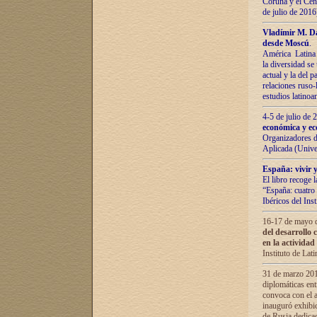
Coruña y el Cent
de julio de 201
Vladímir М. Da
desde Moscú
.
América Latina 
la diversidad se 
actual у lа del p
relaciones ruso-
estudios latino
4-5 de julio de
económica y ec
Organizadores d
Aplicada (Univ
España: vivir y
El libro recoge 
“España: cuatro 
Ibéricos del In
16-17 de mayo d
del desarrollo 
en la actividad
Instituto de La
31 de marzo 2016
diplomáticas en
convoca con el a
inauguró exhibi
de Rusia dedica