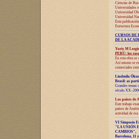
Ciencias de Rus
Universidades e
Universidad Obe
Universidad Na
Esta publicación
Estructura Econ
CURSOS DE 
DE LA ACAD
Yuriy M Lezgi
PERÚ: los rasg
En esta obra se 
Así mismo se est
comerciales exte
Liudmila Ókun
Brasil: as part
Grandes temas da
século XX–2006
Los países de 
Este trabajo exa
países de Améric
actividad de esa
VI Simposio E
"LA UNIÓN 
CAMBIOS"
,
Barcelona, 11 y