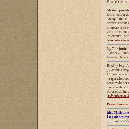
Establecimiento
México: parado
En la monografía
sociopolítico de
primera década d
impresionante a
viene arrastrand
las disputas pe
(
más informaci
6 y 7 de junio 
lugar el X Simp
España y Rusia"
Rusia y España 
(Vladímir Davyd
El libro recoge 
“Superación de l
organizado por e
Ciencias de Rus
Surerior de Inve
(
más informaci
Países ibéricos
Irina Sinélschik
La práctica esp
información>>