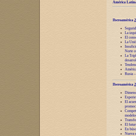
América Latina
Iberoamérica
2
Segurid
La izqu
El cons
La Unió
Insufic
Norte c
La Tripl
desarro
Tendenci
América
Rusia –
Iberoamérica
2
Dimensió
Experie
El acue
promoci
Competi
modelos
Transfo
El futu
En búsq
Nueva e