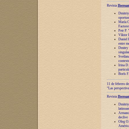
Revista
Iberoam
Dmitriy
oportun
María C
Factore
Petr P.
Víktor 
Daniel 
entre m
Dmitry 
singula
Svetlan
context
Irina D
particul
Borís F
11 de febrero de
“Las perspectiva
Revista
Iberoam
Dmitriy
latinoa
Armando
declive
Oleg O.
América