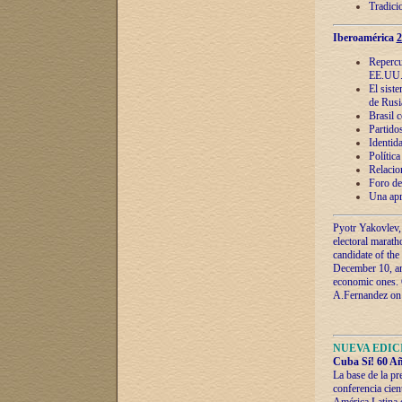
Tradici
Iberoamérica
2
Repercu
EE.UU
El sist
de Rusi
Brasil 
Partidos
Identida
Polític
Relacio
Foro de
Una apr
Pyotr Yakovlev,
electoral marath
candidate of the
December 10, and
economic ones. C
A.Fernandez on t
NUEVA EDICI
Cuba Sí! 60 Añ
La base de la pr
conferencia cien