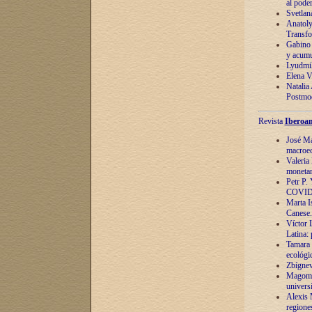
al pode
Svetlan
Anatoly
Transfo
Gabino 
y acumu
Lyudmil
Elena V.
Natalia
Postmod
Revista
Iberoam
José Ma
macroec
Valeria
monetari
Petr P.
COVID
Marta Is
Canese. 
Víctor 
Latina:
Tamara 
ecológi
Zbígnev
Magomed
univers
Alexis 
regiones