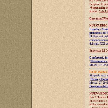
6 y 7 de octubre
Simposio hispan
«
Superación de 
Rusia
» (
más in
CervantesTV.e
NUEVA EDICI
España y Améric
principios del 
El libro está de
contemporáneos -
del siglo XXI ex
Entrevista del 
Conferencia in
“
Iberoamérica 
Moscú, 27-29 de
En los marcos 
Simposio ruso-
"
Rusia y Españ
Moscú, 27-29 de
Programa del 
NUEVA EDIC
Petr Yákovlev.
En este libro se
política mundial