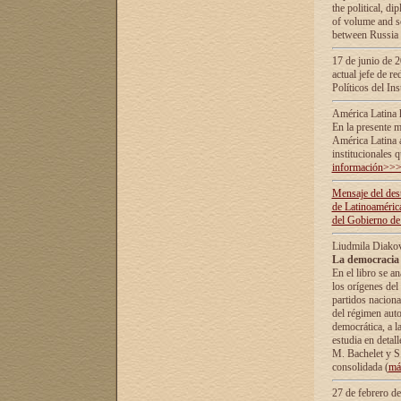
the political, d
of volume and sc
between Russia 
17 de junio de 2
actual jefe de r
Políticos del In
América Latina 
En la presente m
América Latina 
institucionales 
información>>
Mensaje del dest
de Latinoaméric
del Gobierno de
Liudmila Diako
La democracia 
En el libro se a
los orígenes del 
partidos naciona
del régimen auto
democrática, а l
estudia en detall
М. Bachelet у S.
consolidada (
má
27 de febrero d