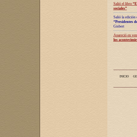
Salió el libro
“
E
sociales
”
Salió la edición
“Presidentes de
Gisbert
Apareció en vent
los acontecimie
INICIO
GE