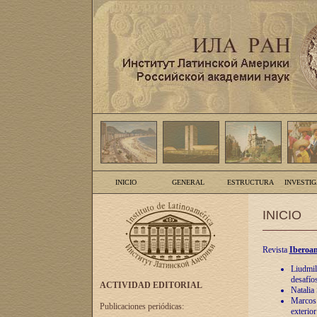
INICIO
GENERAL
ESTRUCTURA
INVESTI
INICIO
Revista
Iberoam
Liudmil
desafíos
ACTIVIDAD EDITORIAL
Natalia
Marcos A
Publicaciones periódicas:
exterio