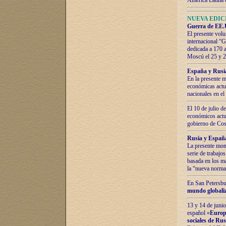
América Latina 
NUEVA EDICI
Guerra de EE.U
El presente volu
internacional “
dedicada a 170 
Moscú el 25 y 
España y Rusia:
En la presente m
económicas actua
nacionales en el
El 10 de julio d
económicos actua
gobierno de Cost
Rusia y España
La presente mono
serie de trabajo
basada en los ma
la “nueva norma
En San Petersbur
mundo globaliza
13 y 14 de junio
español «
Europa
sociales de Ru