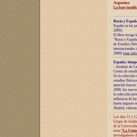
Argentina
:
La base jurídic
Rusia y España
España en los pr
2009).
El libro recoge 
“Rusia y España 
de Estudios Ibér
internacionales 
2009) (
más inf
España: tiempo
– Instituto de L
Centro de estud
En la colección 
estudios Ibérico
atención fueron:
2008, los nuevos
la colección pre
influencia de fac
fuerte impacto en
Madrid, valoran 
Los días 11 y 12
Grupo de Anális
de la Universida
tema
“La Unión
investigadores d