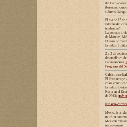
del Foro abarca 
iberoamericanos 
sobre el diálogo 
El dia de 17 de 
Interninstitucio
tendencias”.
La ponente inv
de Morelos, Méx
El caso de mate
Estudios Polític
2 y 3 de septie
desarrollo en de
Latinoamérica (
Programa del S
Crisis mundial
El libro recoge 
crisis como fen
Estudios Ibérico
Rusia en el Rei
de 2013) (
más i
Russian–Mexican
Mexico is a rela
much in common i
Mexican relation
improvement. In 