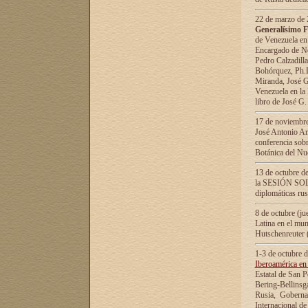
22 de marzo de 2
Generalísimo F
de Venezuela en
Encargado de Neg
Pedro Calzadilla
Bohórquez, Ph.D.
Miranda, José G
Venezuela en la 
libro de José G
17 de noviembre
José Antonio Am
conferencia sobr
Botánica del Nu
13 de octubre de
la SESIÓN SOLEM
diplomáticas rus
8 de octubre (j
Latina en el mun
Hutschenreuter 
1-3 de octubre 
Iberoamérica en 
Estatal de San P
Bering-Bellinsg
Rusia, Gobernac
Internacional de