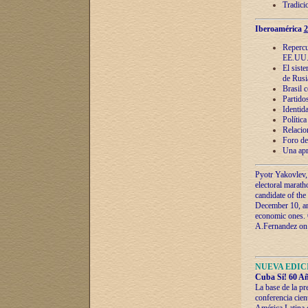
Tradici
Iberoamérica
2
Repercu
EE.UU
El sist
de Rusi
Brasil 
Partidos
Identida
Polític
Relacio
Foro de
Una apr
Pyotr Yakovlev,
electoral marath
candidate of the
December 10, and
economic ones. C
A.Fernandez on t
NUEVA EDICI
Cuba Sí! 60 Añ
La base de la pr
conferencia cien