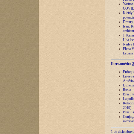
Yarima 
COVID
Kleidy 
potenci
Dmitry 
Isaac Ra
ambient
J. Kenn
Una lect
Naílya 
Elena 
España
Iberoamérica
2
Enfoques
La estr
América
Dimensi
Rusia – 
Brasil y
La polí
Relacion
2019)
Brasil: 
Conjugac
mexican
1 de diciembre d