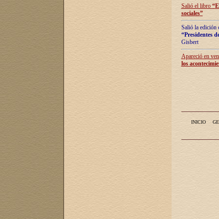
Salió el libro
“
E
sociales
”
Salió la edición
“Presidentes de
Gisbert
Apareció en vent
los acontecimie
INICIO
GE