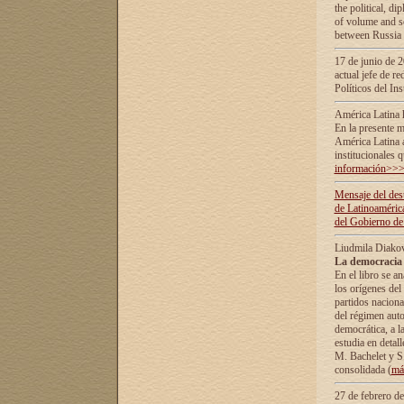
the political, d
of volume and sc
between Russia 
17 de junio de 2
actual jefe de r
Políticos del In
América Latina 
En la presente m
América Latina 
institucionales 
información>>
Mensaje del dest
de Latinoaméric
del Gobierno de
Liudmila Diako
La democracia 
En el libro se a
los orígenes del 
partidos naciona
del régimen auto
democrática, а l
estudia en detall
М. Bachelet у S.
consolidada (
má
27 de febrero d