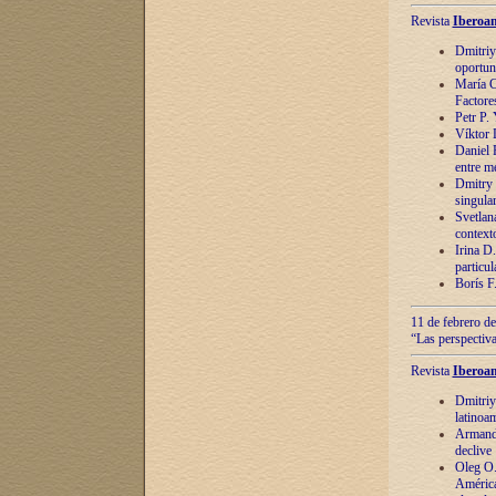
Revista
Iberoam
Dmitriy
oportun
María C
Factore
Petr P.
Víktor 
Daniel 
entre m
Dmitry 
singula
Svetlan
context
Irina D
particul
Borís F
11 de febrero de
“Las perspectiva
Revista
Iberoam
Dmitriy
latinoa
Armando
declive
Oleg O.
América