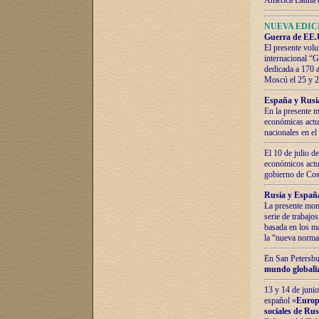
América Latina 
NUEVA EDICI
Guerra de EE.U
El presente volu
internacional “
dedicada a 170 
Moscú el 25 y 
España y Rusia:
En la presente m
económicas actua
nacionales en el
El 10 de julio d
económicos actua
gobierno de Cost
Rusia y España
La presente mono
serie de trabajo
basada en los ma
la “nueva norma
En San Petersbur
mundo globaliza
13 y 14 de junio
español «
Europa
sociales de Ru