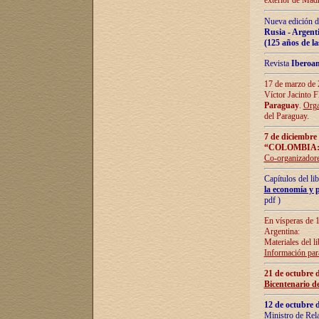
exterior de Madr
Nueva edición d
Rusia - Argent
(125 años de la
Revista
Iberoa
17 de marzo de 2
Víctor Jacinto 
Paraguay
.
Orga
del Paraguay.
7 de diciembre
“COLOMBIA:
Co-organizador
Capítulos del l
la economía y p
pdf )
En vísperas de 1
Argentina:
Materiales del li
Información para
21 de octubre 
Bicentenario d
12 de octubre 
Ministro de Rel