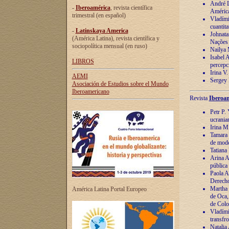
André Lu
-
Iberoamérica
, revista científica
América
trimestral (en español)
Vladímir
cuantita
-
Latinskaya America
Johnata
(América Latina), revista científica y
Nações
sociopolítica mensual (en ruso)
Nailya 
Isabel 
LIBROS
percepc
Irina V
AEMI
Sergey 
Asociación de Estudios sobre el Mundo
Iberoamericano
Revista
Iberoam
Petr P. 
ucrania
Irina M
Tamara 
de mode
Tatiana
Arina A
pública
Paola A
Derecho
Martha 
América Latina Portal Europeo
de Oca,
de Colo
Vladími
transfro
Natalia