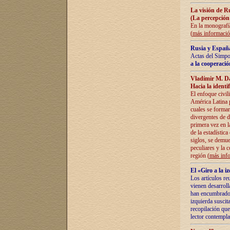
La visión de R
(La percepción
En la monografía
(
más informaci
Rusia y España
Actas del Simpo
a la cooperació
Vladímir M. D
Hacia la identi
El enfoque civil
América Latina pa
cuales se formar
divergentes de d
primera vez en l
de la estadística
siglos, se demue
peculiares y la 
región (
más inf
El «Giro a la 
Los artículos re
vienen desarroll
han encumbrado e
izquierda suscita
recopilación que
lector contempla