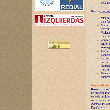
de la m
Revista
Iberoam
Vladímir
transfo
María E
inversi
Violett
diverge
Zbignie
Antón S
estrateg
Ilya A.
pandem
Sergey 
países 
Nadezhd
muslími
Denis G
observac
Nueva edición 
Rusia y España
La presente mono
serie de publica
consecuencias e
Además, los auto
España
>>>