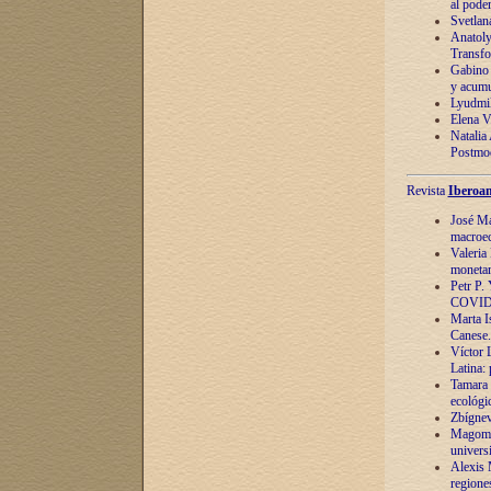
al pode
Svetlan
Anatoly
Transfo
Gabino 
y acumu
Lyudmil
Elena V.
Natalia
Postmod
Revista
Iberoam
José Ma
macroec
Valeria
monetari
Petr P.
COVID
Marta Is
Canese. 
Víctor 
Latina:
Tamara 
ecológi
Zbígnev
Magomed
univers
Alexis 
regiones