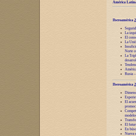
América Latina
Iberoamérica
2
Segurid
La izqu
El cons
La Unió
Insufic
Norte c
La Tripl
desarro
Tendenci
América
Rusia –
Iberoamérica
2
Dimensió
Experie
El acue
promoci
Competi
modelos
Transfo
El futu
En búsq
Nueva e