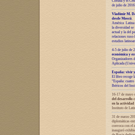
Coruña y el Cent
de julio de 201
Vladímir М. Da
desde Moscú
.
América Latina 
la diversidad se 
actual у lа del p
relaciones ruso-
estudios latino
4-5 de julio de
económica y ec
Organizadores d
Aplicada (Univ
España: vivir y
El libro recoge 
“España: cuatro 
Ibéricos del In
16-17 de mayo d
del desarrollo 
en la actividad
Instituto de La
31 de marzo 2016
diplomáticas en
convoca con el a
inauguró exhibi
de Rusia dedica