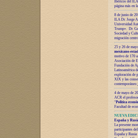
Ibéricos del ILA
página más en la
8 de junio de 20
ILA Dr. Jorge Al
Universidad Aut
Trump». Dr. Ger
Sociedad y Cultu
migración centr
25 y 26 de mayo 
mexicano-estad
motivo de 170 a
Asociación de E
Fundación de Ap
Latinoamérica d
exploración de p
XIX y las consec
contemporáneo
4 de mayo de 201
ACR el profeso
“
Política econó
Facultad de eco
NUEVA EDICI
España y Rusia 
La presente mono
participantes d
España y Rusia f