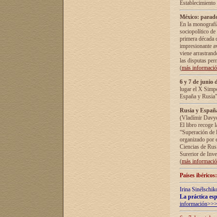
Establecimiento
México: parado
En la monografía
sociopolítico de
primera década d
impresionante a
viene arrastrand
las disputas pe
(
más informaci
6 y 7 de junio 
lugar el X Simp
España y Rusia"
Rusia y España 
(Vladímir Davyd
El libro recoge 
“Superación de l
organizado por e
Ciencias de Rus
Surerior de Inve
(
más informaci
Países ibéricos
Irina Sinélschik
La práctica esp
información>>