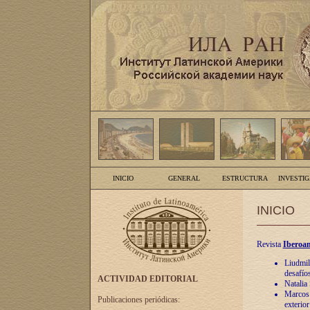
INICIO
GENERAL
ESTRUCTURA
INVESTI
INICIO
Revista
Iberoam
Liudmil
desafíos
ACTIVIDAD EDITORIAL
Natalia
Marcos A
Publicaciones periódicas:
exterio