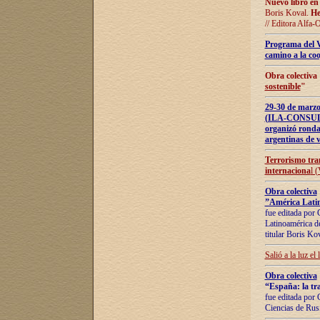
Nuevo libro en
Boris Koval.
He
// Editora Alfa-
Programa del 
camino a la coo
Obra colectiva
sostenible
"
29-30 de ma
(ILA-CONSULT
organizó ronda
argentinas de v
Terrorismo tra
internaciona
l 
Obra colectiva
”América Latin
fue editada por 
Latinoamérica de
titular Boris Ko
Salió a la luz el
Obra colectiva
“España: la tra
fue editada por 
Ciencias de Rus