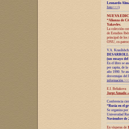
Leonardo Alm
foto>>>)
NUEVA EDIC
“Alianza de Civi
Yakovlev.
La colección con
de Estudios Ibér
principal de los
ONU, co-patroci
V.A. Krasílshch
DESARROLLO
(un ensayo del 
En el libro se a
per capita, de l
año 1990. Se ana
desventajas del 
información >>
E.I. Beliakova
Jorge Amado «r
Conferencia cien
“Rusia en el g
Se organiza por 
Universidad Rus
Noviembre de 
En vísperas de
1