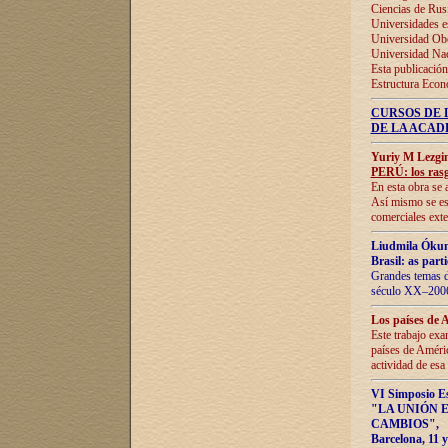
Ciencias de Rus
Universidades e
Universidad Obe
Universidad Na
Esta publicación
Estructura Econ
CURSOS DE 
DE LA ACAD
Yuriy M Lezgi
PERÚ: los rasg
En esta obra se 
Así mismo se est
comerciales exte
Liudmila Ókun
Brasil: as part
Grandes temas da
século XX–2006
Los países de 
Este trabajo exa
países de Améric
actividad de esa
VI Simposio E
"LA UNIÓN 
CAMBIOS"
,
Barcelona, 11 y