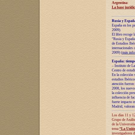
Argentina
:
La base jurídic
Rusia y España
España en los pr
2009).
El libro recoge 
“Rusia y España 
de Estudios Ibér
internacionales 
2009) (
más inf
España: tiempo
– Instituto de L
Centro de estud
En la colección 
estudios Ibérico
atención fueron:
2008, los nuevos
la colección pre
influencia de fac
fuerte impacto en
Madrid, valoran 
Los días 11 y 12
Grupo de Anális
de la Universida
tema
“La Unión
investigadores d