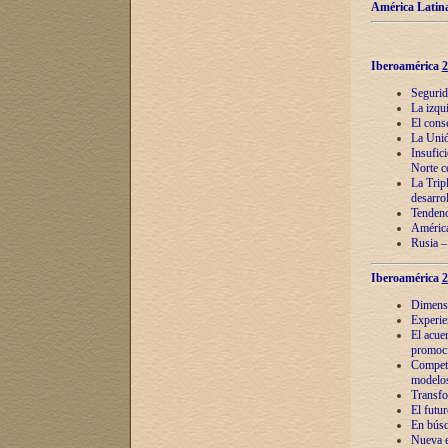
América Latina
Iberoamérica
2
Segurid
La izqu
El cons
La Unió
Insufic
Norte c
La Tripl
desarro
Tendenci
América
Rusia –
Iberoamérica
2
Dimensió
Experie
El acue
promoci
Competi
modelos
Transfo
El futu
En búsq
Nueva e