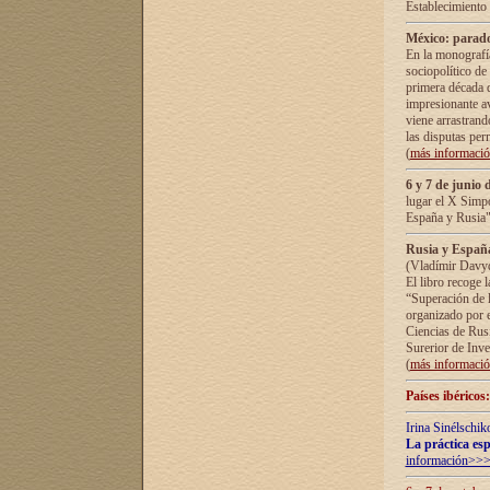
Establecimiento
México: parado
En la monografía
sociopolítico de
primera década d
impresionante a
viene arrastrand
las disputas pe
(
más informaci
6 y 7 de junio 
lugar el X Simp
España y Rusia"
Rusia y España 
(Vladímir Davyd
El libro recoge 
“Superación de l
organizado por e
Ciencias de Rus
Surerior de Inve
(
más informaci
Países ibéricos
Irina Sinélschik
La práctica esp
información>>