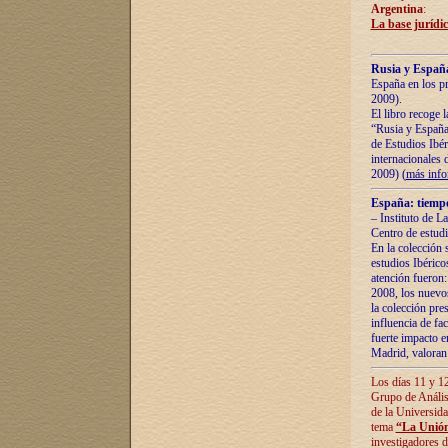
Argentina
:
La base jurídic
Rusia y España
España en los pr
2009).
El libro recoge 
“Rusia y España 
de Estudios Ibér
internacionales 
2009) (
más inf
España: tiempo
– Instituto de L
Centro de estud
En la colección 
estudios Ibérico
atención fueron:
2008, los nuevos
la colección pre
influencia de fac
fuerte impacto en
Madrid, valoran 
Los días 11 y 12
Grupo de Anális
de la Universida
tema
“La Unión
investigadores d