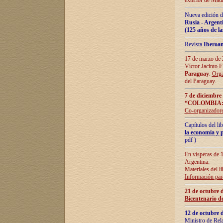
exterior de Madr
Nueva edición d
Rusia - Argent
(125 años de la
Revista
Iberoa
17 de marzo de 2
Víctor Jacinto 
Paraguay
.
Orga
del Paraguay.
7 de diciembre
“COLOMBIA:
Co-organizador
Capítulos del l
la economía y p
pdf )
En vísperas de 1
Argentina:
Materiales del li
Información para
21 de octubre 
Bicentenario d
12 de octubre 
Ministro de Rel