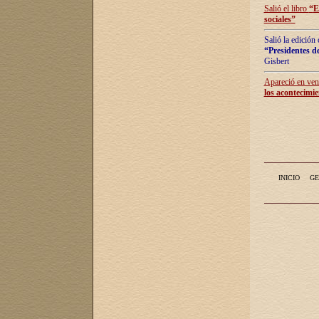
Salió el libro
“
E
sociales
”
Salió la edición
“Presidentes de
Gisbert
Apareció en vent
los acontecimie
INICIO
GE