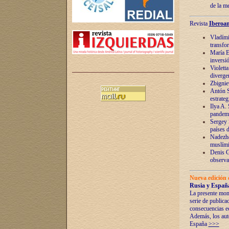
de la m
Revista
Iberoam
Vladímir
transfo
María E
inversi
Violett
diverge
Zbignie
Antón S
estrateg
Ilya A.
pandem
Sergey 
países 
Nadezhd
muslími
Denis G
observac
Nueva edición 
Rusia y España
La presente mono
serie de publica
consecuencias e
Además, los auto
España
>>>