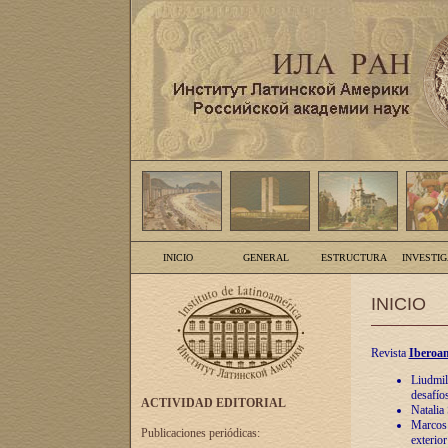
INICIO
GENERAL
ESTRUCTURA
INVESTI
INICIO
Revista
Iberoam
Liudmil
desafíos
ACTIVIDAD EDITORIAL
Natalia
Marcos A
Publicaciones periódicas:
exterio