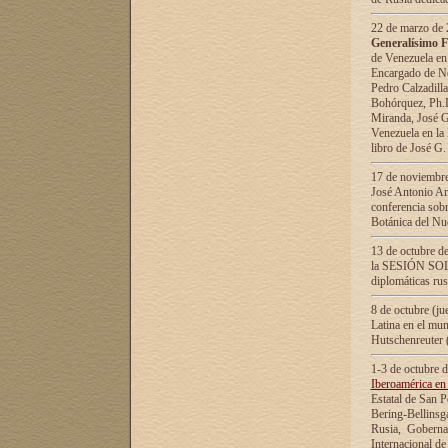
22 de marzo de 2
Generalísimo F
de Venezuela en
Encargado de Neg
Pedro Calzadilla
Bohórquez, Ph.D.
Miranda, José G
Venezuela en la 
libro de José G
17 de noviembre
José Antonio Am
conferencia sobr
Botánica del Nu
13 de octubre de
la SESIÓN SOLEM
diplomáticas rus
8 de octubre (j
Latina en el mun
Hutschenreuter 
1-3 de octubre 
Iberoamérica en 
Estatal de San P
Bering-Bellinsg
Rusia, Gobernac
Internacional de