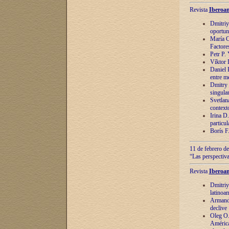
Revista
Iberoam
Dmitriy
oportun
María C
Factore
Petr P.
Víktor 
Daniel 
entre m
Dmitry 
singula
Svetlan
context
Irina D
particul
Borís F
11 de febrero de
“Las perspectiva
Revista
Iberoam
Dmitriy
latinoa
Armando
declive
Oleg O.
América