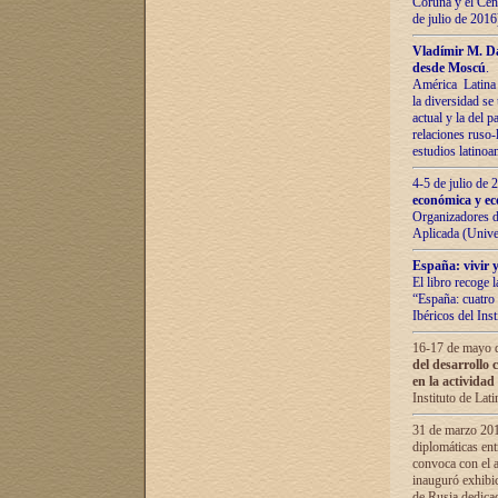
Coruña y el Cent
de julio de 201
Vladímir М. Da
desde Moscú
.
América Latina 
la diversidad se 
actual у lа del p
relaciones ruso-
estudios latino
4-5 de julio de
económica y ec
Organizadores d
Aplicada (Univ
España: vivir y
El libro recoge 
“España: cuatro 
Ibéricos del In
16-17 de mayo d
del desarrollo 
en la actividad
Instituto de La
31 de marzo 2016
diplomáticas en
convoca con el a
inauguró exhibi
de Rusia dedica