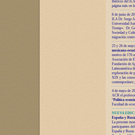
Ibéricos del ILA
página más en la
8 de junio de 20
ILA Dr. Jorge Al
Universidad Aut
Trump». Dr. Ger
Sociedad y Cultu
migración centr
25 y 26 de mayo 
mexicano-estad
motivo de 170 a
Asociación de E
Fundación de Ap
Latinoamérica d
exploración de p
XIX y las consec
contemporáneo
4 de mayo de 201
ACR el profeso
“
Política econó
Facultad de eco
NUEVA EDICI
España y Rusia 
La presente mono
participantes d
España y Rusia f