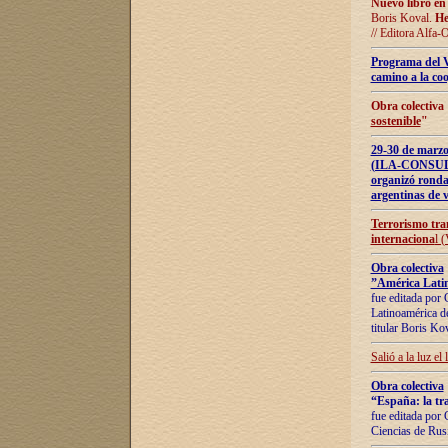
Nuevo libro en
Boris Koval.
He
// Editora Alfa-
Programa del 
camino a la coo
Obra colectiva
sostenible
"
29-30 de ma
(ILA-CONSULT
organizó ronda
argentinas de v
Terrorismo tra
internaciona
l 
Obra colectiva
”América Latin
fue editada por 
Latinoamérica de
titular Boris Ko
Salió a la luz el
Obra colectiva
“España: la tra
fue editada por 
Ciencias de Rus