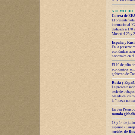
América Latina 
NUEVA EDICI
Guerra de EE.U
El presente volu
internacional “
dedicada a 170 
Moscú el 25 y 
España y Rusia:
En la presente m
económicas actua
nacionales en el
El 10 de julio d
económicos actua
gobierno de Cost
Rusia y España
La presente mono
serie de trabajo
basada en los ma
la “nueva norma
En San Petersbur
mundo globaliza
13 y 14 de junio
español «
Europa
sociales de Ru