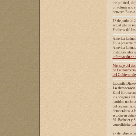
the political, d
of volume and sc
between Russia 
17 de junio de 2
actual jefe de r
Políticos del In
América Latina 
En la presente m
América Latina 
institucionales 
información>>
Mensaje del dest
de Latinoaméric
del Gobierno de
Liudmila Diako
La democracia 
En el libro se a
los orígenes del 
partidos naciona
del régimen auto
democrática, а l
estudia en detall
М. Bachelet у S.
consolidada (
má
27 de febrero d