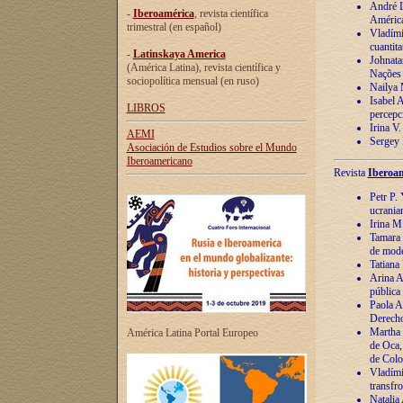
André Lu
-
Iberoamérica
, revista científica
América
trimestral (en español)
Vladímir
cuantita
-
Latinskaya America
Johnata
(América Latina), revista científica y
Nações
sociopolítica mensual (en ruso)
Nailya 
Isabel 
LIBROS
percepc
Irina V
AEMI
Sergey 
Asociación de Estudios sobre el Mundo
Iberoamericano
Revista
Iberoam
Petr P. 
ucrania
Irina M
Tamara 
de mode
Tatiana
Arina A
pública
Paola A
Derecho
Martha 
América Latina Portal Europeo
de Oca,
de Colo
Vladími
transfro
Natalia