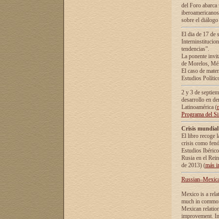
del Foro abarca 
iberoamericanos 
sobre el diálogo 
El dia de 17 de 
Interninstitucio
tendencias”.
La ponente inv
de Morelos, Méx
El caso de mate
Estudios Polític
2 y 3 de septie
desarrollo en de
Latinoamérica (
Programa del S
Crisis mundial
El libro recoge 
crisis como fen
Estudios Ibérico
Rusia en el Rei
de 2013) (
más i
Russian–Mexican
Mexico is a rela
much in common i
Mexican relation
improvement. In 