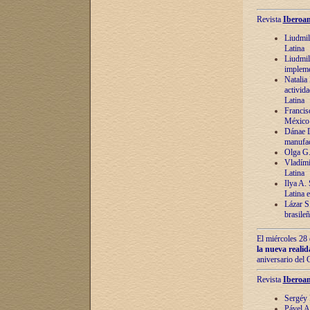
Revista
Iberoam
Liudmil
Latina
Liudmil
impleme
Natalia
activida
Latina
Francis
México 
Dánae D
manufac
Olga G.
Vladími
Latina
Ilya A.
Latina 
Lázar S.
brasile
El miércoles 28 
la nueva reali
aniversario del
Revista
Iberoam
Sergéy 
Pável A