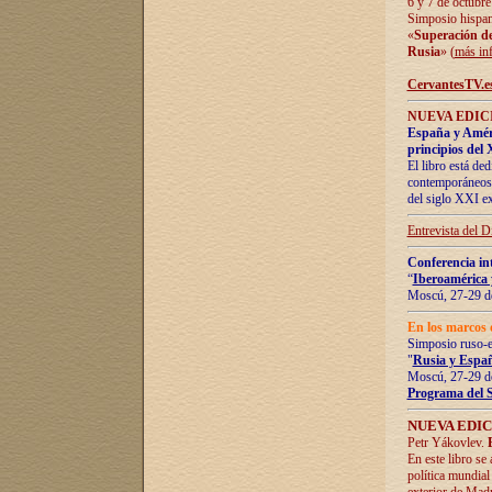
6 y 7 de octubre
Simposio hispan
«
Superación de 
Rusia
» (
más in
CervantesTV.e
NUEVA EDICI
España y Améric
principios del 
El libro está de
contemporáneos -
del siglo XXI ex
Entrevista del 
Conferencia in
“
Iberoamérica 
Moscú, 27-29 de
En los marcos 
Simposio ruso-
"
Rusia y Españ
Moscú, 27-29 de
Programa del 
NUEVA EDIC
Petr Yákovlev.
En este libro se
política mundial