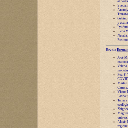
al pode
Svetlan
Anatoly
Transfo
Gabino 
y acumu
Lyudmil
Elena V.
Natalia
Postmod
Revista
Iberoam
José Ma
macroec
Valeria
monetari
Petr P.
COVID
Marta Is
Canese. 
Víctor 
Latina:
Tamara 
ecológi
Zbígnev
Magomed
univers
Alexis 
regiones