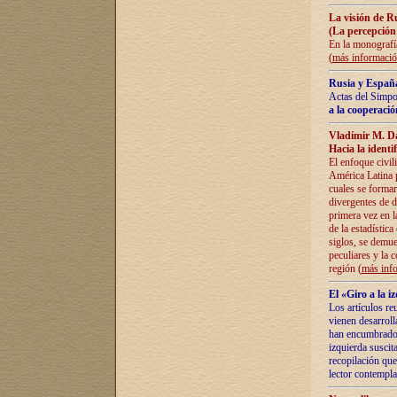
La visión de R
(La percepción
En la monografía
(
más informaci
Rusia y España
Actas del Simpo
a la cooperació
Vladímir M. D
Hacia la identi
El enfoque civil
América Latina pa
cuales se formar
divergentes de d
primera vez en l
de la estadística
siglos, se demue
peculiares y la 
región (
más inf
El «Giro a la 
Los artículos re
vienen desarroll
han encumbrado e
izquierda suscita
recopilación que
lector contempla