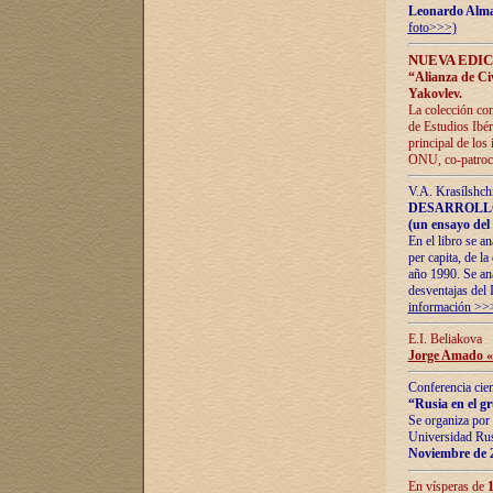
Leonardo Alm
foto>>>)
NUEVA EDIC
“Alianza de Civi
Yakovlev.
La colección con
de Estudios Ibér
principal de los
ONU, co-patroci
V.A. Krasílshch
DESARROLLO
(un ensayo del 
En el libro se a
per capita, de l
año 1990. Se ana
desventajas del 
información >>
E.I. Beliakova
Jorge Amado «r
Conferencia cien
“Rusia en el g
Se organiza por 
Universidad Rus
Noviembre de 
En vísperas de
1