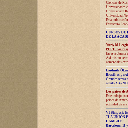
Ciencias de Rus
Universidades e
Universidad Obe
Universidad Na
Esta publicación
Estructura Econ
CURSOS DE 
DE LA ACAD
Yuriy M Lezgi
PERÚ: los rasg
En esta obra se 
Así mismo se est
comerciales exte
Liudmila Ókun
Brasil: as part
Grandes temas da
século XX–2006
Los países de 
Este trabajo exa
países de Améric
actividad de esa
VI Simposio E
"LA UNIÓN 
CAMBIOS"
,
Barcelona, 11 y