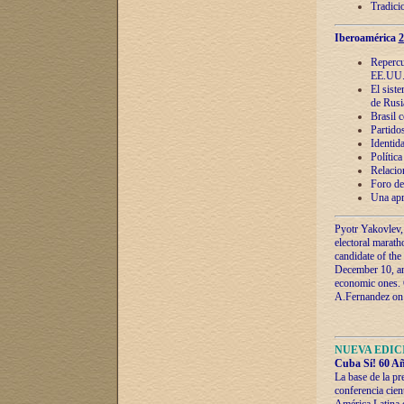
Tradici
Iberoamérica
2
Repercu
EE.UU
El sist
de Rusi
Brasil 
Partidos
Identida
Polític
Relacio
Foro de
Una apr
Pyotr Yakovlev,
electoral marath
candidate of the
December 10, and
economic ones. C
A.Fernandez on t
NUEVA EDICI
Cuba Sí! 60 Añ
La base de la pr
conferencia cien