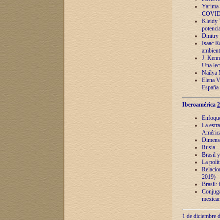
Yarima 
COVID
Kleidy 
potenci
Dmitry 
Isaac Ra
ambient
J. Kenn
Una lect
Naílya 
Elena 
España
Iberoamérica
2
Enfoques
La estr
América
Dimensi
Rusia – 
Brasil y
La polí
Relacion
2019)
Brasil: 
Conjugac
mexican
1 de diciembre d