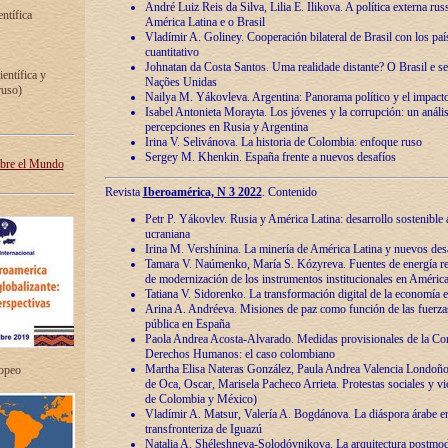
André Luiz Reis da Silva, Lilia E. Ilikova. A política externa ru
entífica
América Latina e o Brasil
Vladímir A. Goliney. Cooperación bilateral de Brasil con los país
cuantitativo
Johnatan da Costa Santos. Uma realidade distante? O Brasil e s
ientífica y
Nações Unidas
ruso)
Nailya M. Yákovleva. Argentina: Panorama político y el impact
Isabel Antonieta Morayta. Los jóvenes y la corrupción: un análi
percepciones en Rusia y Argentina
Irina V. Selivánova. La historia de Colombia: enfoque ruso
Sergey M. Khenkin. España frente a nuevos desafíos
obre el Mundo
Revista
Iberoamérica, N 3 2022
. Contenido
Petr P. Yákovlev. Rusia y América Latina: desarrollo sostenible a 
ucraniana
Irina M. Vershínina. La minería de América Latina y nuevos des
Tamara V. Naúmenko, María S. Kózyreva. Fuentes de energía re
de modernización de los instrumentos institucionales en América
Tatiana V. Sidorenko. La transformación digital de la economía 
Arina A. Andréeva. Misiones de paz como función de las fuerza
pública en España
Paola Andrea Acosta-Alvarado. Medidas provisionales de la Cor
Derechos Humanos: el caso colombiano
Martha Elisa Nateras González, Paula Andrea Valencia Londoñ
ropeo
de Oca, Oscar, Marisela Pacheco Arrieta. Protestas sociales y vi
de Colombia y México)
Vladímir A. Matsur, Valería A. Bogdánova. La diáspora árabe e
transfronteriza de Iguazú
Natalia A. Shéleshneva-Solodóvnikova. La arquitectura postmod