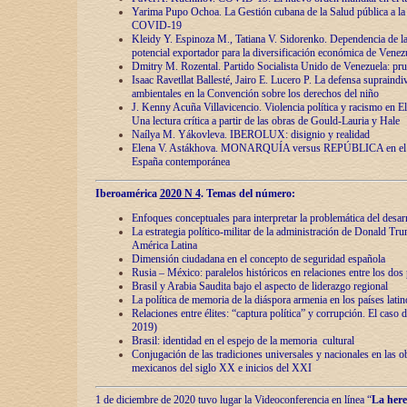
Yarima Pupo Ochoa. La Gestión cubana de la Salud pública a la 
COVID-19
Kleidy Y. Espinoza M., Tatiana V. Sidorenko. Dependencia de la 
potencial exportador para la diversificación económica de Venez
Dmitry M. Rozental. Partido Socialista Unido de Venezuela: prue
Isaac Ravetllat Ballesté, Jairo E. Lucero P. La defensa supraindi
ambientales en la Convención sobre los derechos del niño
J. Kenny Acuña Villavicencio. Violencia política y racismo en E
Una lectura crítica a partir de las obras de Gould-Lauria y Hale
Naílya M. Yákovleva. IBEROLUX: disignio y realidad
Elena V. Astákhova. MONARQUÍA versus REPÚBLICA en el dis
España contemporánea
Iberoamérica
2020 N 4
. Temas del número:
Enfoques conceptuales para interpretar la problemática del desarr
La estrategia político-militar de la administración de Donald Tr
América Latina
Dimensión ciudadana en el concepto de seguridad española
Rusia – México: paralelos históricos en relaciones entre los dos 
Brasil y Arabia Saudita bajo el aspecto de liderazgo regional
La política de memoria de la diáspora armenia en los países lati
Relaciones entre élites: “captura política” y corrupción. El caso
2019)
Brasil: identidad en el espejo de la memoria cultural
Conjugación de las tradiciones universales y nacionales en las ob
mexicanos del siglo XX e inicios del XXI
1 de diciembre de 2020 tuvo lugar la Videoconferencia en línea “
La here