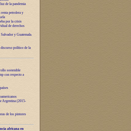
luz de la pandemia
renta petrolera y
uela
ba por la crisis
vidual de derechos
l Salvador y Guatemala.
curso político de la
ollo sostenible
ump con respecto a
países
noamericanos
 de Argentina (2015-
ras de los pintores
ncia africana en