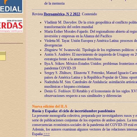
de la memoria
Revista
Iberoamérica, N 2 2022
. Contenido
Vladímir M. Davydov. De la crisis geopolítica al conflicto polític
transformación del orden mundial
María Esther Morales-Fajardo. Del regionalismo abierto al regio
inversión y empresas en la Alianza del Pacífico
Violetta M. Tayar. Unión Europea y América Latina: procesos d
divergencias
Zbigniew W. Iwanowski. Tipología de los regímenes políticos: m
Antón S. Andréev. El movimiento de izquierda de Uruguay en 2
estrategia frente a la amenaza derechista
Ilya A. Sókov. México-Estados Unidos: problemas fronterizos en
pandemia COVID-19
Sergey S. Zhiltsov, Elizaveta Y. Petrenko, Manuel Ignacio Carre
países de América Latina y la República Popular de China: oport
Nadezhda M. Sim. Catedrales de Andalucía: asimilación artística
muslímicas e hispano-cristianas
Denis G. Fedósov. El Retablo y el Iconostasio de los siglos X
observaciones respecto a sus similitudes y diferencias
Nueva edición del ILA
Rusia y España: el ciclo de incertidumbre pandémico
La presente monografía colectiva, preparada por investigadores rusos y e
serie de publicaciones conjuntas de los expertos de ambos países. La temá
consecuencias económico-sociales de la pandemia del COVID-19 está en e
Además, los autores examinan algunos vectores de las relaciones interna
España
>>>