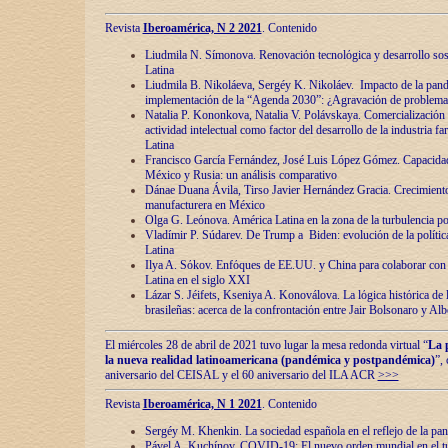
Revista
Iberoamérica, N 2 2021
. Contenido
Liudmila N. Símonova. Renovaciόn tecnolόgica y desarrollo s
Latina
Liudmila B. Nikoláeva, Sergéy K. Nikoláev. Impacto de la pand
implementaciόn de la “Agenda 2030”: ¿Agravaciόn de problemas 
Natalia P. Kononkova, Natalia V. Polávskaya. Comercializaciόn 
actividad intelectual como factor del desarrollo de la industria 
Latina
Francisco García Fernández, José Luis López Gómez. Capacida
México y Rusia: un análisis comparativo
Dánae Duana Ávila, Tirso Javier Hernández Gracia. Crecimiento 
manufacturera en México
Olga G. Leόnova. América Latina en la zona de la turbulencia pol
Vladímir P. Súdarev. De Trump a Biden: evoluciόn de la políti
Latina
Ilya A. Sόkov. Enfόques de EE.UU. y China para colaborar con 
Latina en el siglo XXI
Lázar S. Jéifets, Kseniya A. Konoválova. La lόgica histόrica de l
brasileñas: acerca de la confrontaciόn entre Jair Bolsonaro y Al
El miércoles 28 de abril de 2021 tuvo lugar la mesa redonda virtual “
La 
la nueva realidad latinoamericana (pandémica y postpandémica)
”,
aniversario del CEISAL y el 60 aniversario del ILA ACR
>>>
Revista
Iberoamérica, N 1 2021
. Contenido
Sergéy M. Khenkin. La sociedad española en el reflejo de la pa
Pável A. Kuchínov. COVID-19: El nuevo orden mundial en el t