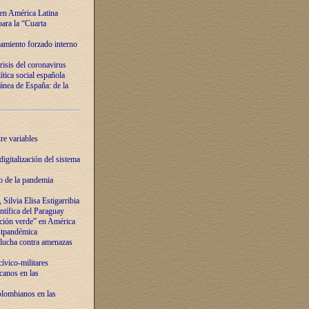
 en América Latina
ara la “Cuarta
amiento forzado interno
risis del coronavirus
ítica social española
nea de España: de la
re variables
igitalización del sistema
o de la pandemia
Silvia Elisa Estigarribia
entífica del Paraguay
ación verde” en América
ostpandémica
lucha contra amenazas
ívico-militares
anos en las
olombianos en las