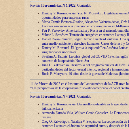
Revista
Iberoamérica, N 1 2022
. Contenido
Dmitriy V. Razumovskiy, Yuri N. Moseykin. Digitalización en A
oportunidades para empresas rusas
María Camila Bermeo-Giraldo, Alejandro Valencia-Arias, Orfa N
Factores asociados a la inversión en criptomonedas en Millennia
Petr P. Yákovlev. América Latina y Rusia en el mercado mundial
Víktor L. Seménov. Transición energética en América Latina y R
Daniel Rivas-Ramírez, Edgar Hernan Fuentes-Contreras. Una ap
entre medio ambiente y derechos humanos. Casos de Brasil y C
Dmitry M. Rozental. El “giro a la izquierda” en América Latina:
singularidades nacionales
SvetlanaA. Tatunts. La crisis global del COVID-19 en la región 
contexto de la oposición Norte-Sur
Irina D. Yakovenko. Desarrollo del programa nuclear de Brasil
particularidades del factor estatal interno, regional e internaciona
Borís F. Martynov. 40 años desde la guerra de Malvinas (leccion
11 de febrero de 2022 en el Instituto de Latinoamérica de la ACR tuvo l
“Las perspectivas de la cooperación ruso-latinoamericana: el papel creati
Revista
Iberoamérica, N 4 2021
. Contenido
Dmitriy V. Razumovskiy. Desarrollo sostenible en la agenda de 
latinoamericana
Armando Estrada Villa, William Cerón Gonsalez. La Democracia:
declive
Oleg O. Krivolápov, Nataliya V. Stepánova. La cooperación de 
América Latina en el ámbito de seguridad antes y después de la 