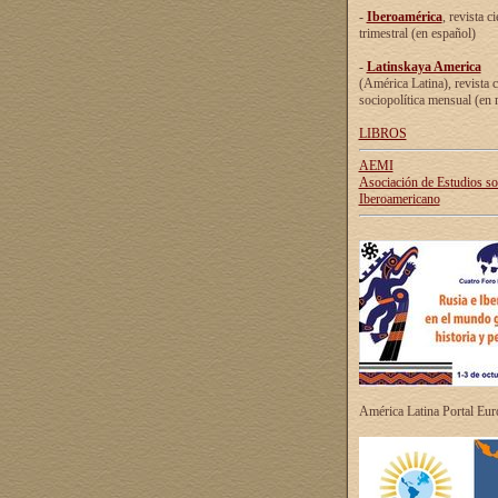
-
Iberoamérica
, revista ci
trimestral (en español)
-
Latinskaya America
(América Latina), revista c
sociopolítica mensual (en 
LIBROS
AEMI
Asociación de Estudios s
Iberoamericano
América Latina Portal Eu