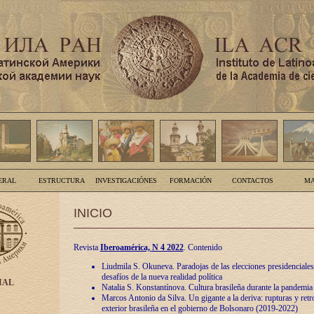
ERAL
ESTRUCTURA
INVESTIGACIÓNES
FORMACIÓN
CONTACTOS
MA
INICIO
Revista
Iberoamérica, N 4 2022
. Contenido
Liudmila S. Okuneva. Paradojas de las elecciones presidenciales
desafíos de la nueva realidad política
IAL
Natalia S. Konstantínova. Cultura brasileña durante la pandemia
Marcos Antonio da Silva. Un gigante a la deriva: rupturas y retro
exterior brasileña en el gobierno de Bolsonaro (2019-2022)