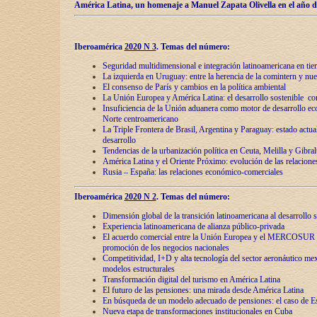
América Latina, un homenaje a Manuel Zapata Olivella en el año d
Iberoamérica
2020 N 3
.
Temas del número:
Seguridad multidimensional e integración latinoamericana en tie
La izquierda en Uruguay: entre la herencia de lа comintern y nue
El consenso de París y cambios en la política ambiental
La Unión Europea y América Latina: el desarrollo sostenible con
Insuficiencia de la Unión aduanera como motor de desarrollo ec
Norte centroamericano
La Triple Frontera de Brasil, Argentina y Paraguay: estado actual
desarrollo
Tendencias de la urbanización política en Ceuta, Melilla y Gibral
América Latina y el Oriente Próximo: evolución de las relacione
Rusia – España: las relaciones económico-comerciales
Iberoamérica
2020 N 2
.
Temas del número:
Dimensión global de la transición latinoamericana al desarrollo s
Experiencia latinoamericana de alianza público-privada
El acuerdo comercial entre la Unión Europea y el MERCOSUR
promoción de los negocios nacionales
Competitividad, I+D y alta tecnología del sector aeronáutico me
modelos estructurales
Transformación digital del turismo en América Latina
El futuro de las pensiones: una mirada desde América Latina
En búsqueda de un modelo adecuado de pensiones: el caso de E
Nueva etapa de transformaciones institucionales en Cuba