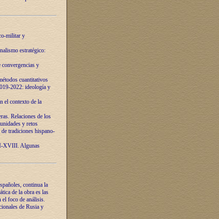
o-militar y
nalismo estratégico:
e convergencias y
étodos cuantitativos
019-2022: ideología y
 el contexto de la
ras. Relaciones de los
unidades y retos
 de tradiciones hispano-
VI-XVIII. Algunas
spañoles, continua la
tica de la obra es las
l foco de análisis.
cionales de Rusia y