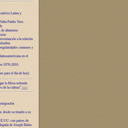
mérica Latina y
idia Patiño Toro.
ls
 de alimentos
usia
roximación a la relación
olombia
 regularidades comunes y
latinoamericana en el
 en 1970-2010:
l
es para el día de hoy)
ugar la Mesa redonda
vo de la cultura”
>>>
integración
 desde su triunfo a su
EE.UU. con países de
llegada de Joseph Biden