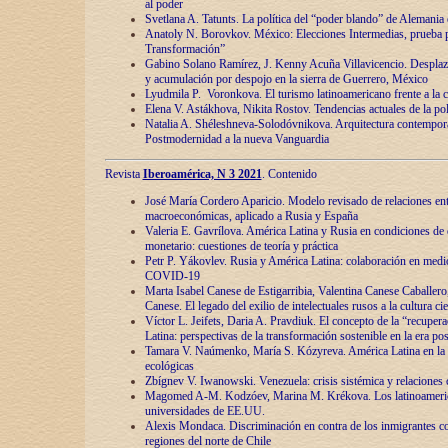
al poder
Svetlana A. Tatunts. La política del “poder blando” de Alemania
Anatoly N. Borovkov. México: Elecciones Intermedias, prueba p
Transformación”
Gabino Solano Ramírez, J. Kenny Acuña Villavicencio. Desplaz
y acumulación por despojo en la sierra de Guerrero, México
Lyudmila P. Voronkova. El turismo latinoamericano frente a la c
Elena V. Astákhova, Nikita Rostov. Tendencias actuales de la pol
Natalia A. Shéleshneva-Solodóvnikova. Arquitectura contemporá
Postmodernidad a la nueva Vanguardia
Revista
Iberoamérica, N 3 2021
. Contenido
José María Cordero Aparicio. Modelo revisado de relaciones ent
macroeconómicas, aplicado a Rusia y España
Valeria E. Gavrílova. América Latina y Rusia en condiciones de d
monetario: cuestiones de teoría y práctica
Petr P. Yákovlev. Rusia y América Latina: colaboración en medi
COVID-19
Marta Isabel Canese de Estigarribia, Valentina Canese Caballero, 
Canese. El legado del exilio de intelectuales rusos a la cultura ci
Víctor L. Jeifets, Daria A. Pravdiuk. El concepto de la “recuper
Latina: perspectivas de la transformación sostenible en la era p
Tamara V. Naúmenko, María S. Kózyreva. América Latina en la 
ecológicas
Zbígnev V. Iwanowski. Venezuela: crisis sistémica y relaciones c
Magomed A-M. Kodzóev, Marina M. Krékova. Los latinoameric
universidades de EE.UU.
Alexis Mondaca. Discriminación en contra de los inmigrantes c
regiones del norte de Chile