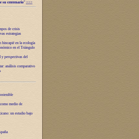
e su centenario
”
>>>
mpos de crisis
vas estrategias
 hincapié en la ecología
onómico en el Triángulo
 y perspectivas del
tar: análisis comparativo
s
ostenible
 como medio de
xicano: un estudio bajo
spaña