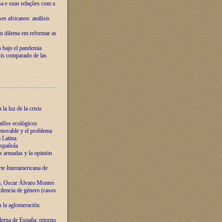
ssa e suas relações com a
es africanos: análisis
eu dilema em reformar as
o bajo el pandemia
sis comparado de las
la luz de la crisis
afíos ecológicos
novable y el problema
 Latina
española
s armadas y la opinión
te Interamericana de
o, Oscar Álvaro Montes
olencia de género (casos
n la aglomeración
erna de España: retorno