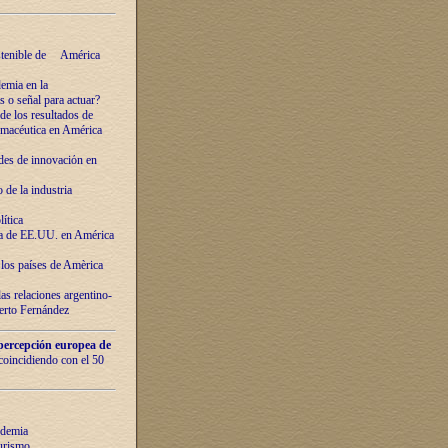
ostenible de América
emia en la
o señal para actuar?
de los resultados de
farmacéutica en América
des de innovaciόn en
de la industria
ítica
ca de EE.UU. en América
los países de Amèrica
as relaciones argentino-
berto Fernández
percepción europea de
 coincidiendo con el 50
ndemia
urismo